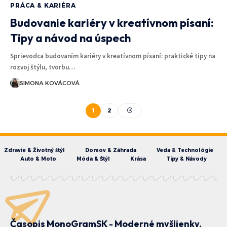
PRÁCA & KARIÉRA
Budovanie kariéry v kreatívnom písaní:
Tipy a návod na úspech
Sprievodca budovaním kariéry v kreatívnom písaní: praktické tipy na
rozvoj štýlu, tvorbu…
SIMONA KOVÁCOVÁ
1
2
Zdravie & Životný štýl
Domov & Záhrada
Veda & Technológie
Auto & Moto
Móda & Štýl
Krása
Tipy & Návody
Časopis MonoGramSK - Moderné myšlienky,