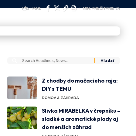
SHARE
MIN. PREČÍTANIE 24
Z chodby do mačacieho raja:
DIY s TEMU
DOMOV & ZÁHRADA
Slivka MIRABELKA v črepníku –
sladké a aromatické plody aj
do menších záhrad