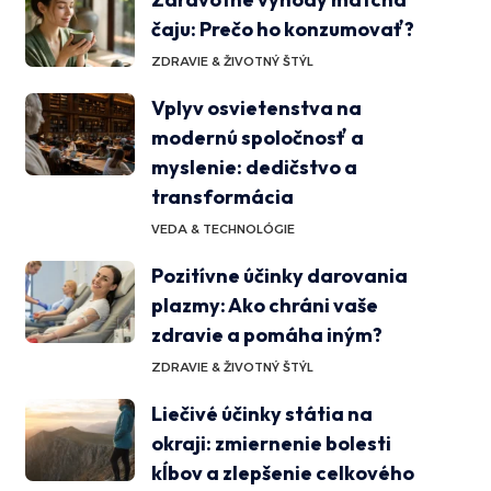
čaju: Prečo ho konzumovať?
ZDRAVIE & ŽIVOTNÝ ŠTÝL
Vplyv osvietenstva na
modernú spoločnosť a
myslenie: dedičstvo a
transformácia
VEDA & TECHNOLÓGIE
Pozitívne účinky darovania
plazmy: Ako chráni vaše
zdravie a pomáha iným?
ZDRAVIE & ŽIVOTNÝ ŠTÝL
Liečivé účinky státia na
okraji: zmiernenie bolesti
kĺbov a zlepšenie celkového