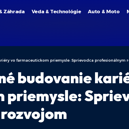
& Záhrada
Veda & Technológie
Auto & Moto
ariéry vo farmaceutickom priemysle: Sprievodca profesionálnym 
šné budovanie kari
 priemysle: Sprie
 rozvojom