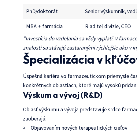
PhD/doktorát
Senior výskumník, ved
MBA + farmácia
Riaditeľ divízie, CEO
"Investícia do vzdelania sa vždy vyplatí. V farma
znalosti sa stávajú zastaranými rýchlejšie ako v i
Špecializácia v kľúč
Úspešná kariéra vo farmaceutickom priemysle čast
konkrétnych oblastiach, ktoré majú vysokú pridan
Výskum a vývoj (R&D)
Oblasť výskumu a vývoja predstavuje srdce farmace
zaoberajú:
Objavovaním nových terapeutických cieľov