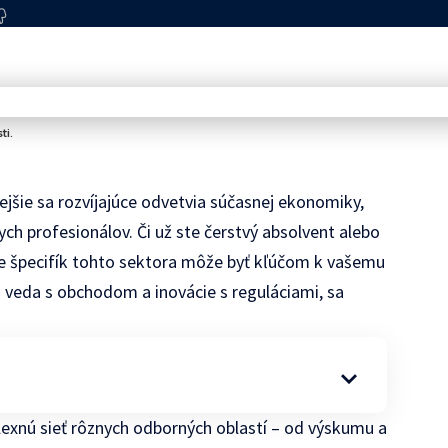
ti.
jšie sa rozvíjajúce odvetvia súčasnej ekonomiky,
ch profesionálov. Či už ste čerstvý absolvent alebo
ie špecifík tohto sektora môže byť kľúčom k vašemu
a veda s obchodom a inovácie s reguláciami, sa
xnú sieť rôznych odborných oblastí – od výskumu a