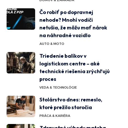
DOMOV & ZÁHRADA
Čo robiť po dopravnej
nehode? Mnohí vodiči
netušia, že môžu mať nárok
na náhradné vozidlo
AUTO & MOTO
Triedenie balíkov v
logistickom centre – aké
technické riešenia zrýchľujú
proces
VEDA & TECHNOLÓGIE
Stolárstvo dnes: remeslo,
ktoré prežilo storočia
PRÁCA & KARIÉRA
Zdravotné výhody matcha