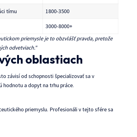
úci tímu
1800-3500
3000-8000+
ceutickom priemysle je to obzvlášť pravda, pretože
ných odvetviach."
ových oblastiach
o závisí od schopnosti špecializovať sa v
ú hodnotu a dopyt na trhu práce.
utického priemyslu. Profesionáli v tejto sfére sa