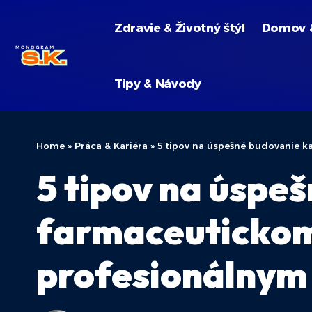
Zdravie & Životný štýl
Domov 
Tipy & Návody
Home
»
Práca & Kariéra
»
5 tipov na úspešné budovanie k
5 tipov na úspe
farmaceutickom
profesionálnym