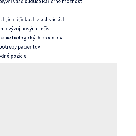
lyvní vaše budúce kariérne možnosti.
h, ich účinkoch a aplikáciách
 a vývoj nových liečiv
penie biologických procesov
potreby pacientov
dné pozície