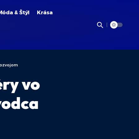
Móda & Štýl
Krása
rozvojom
éry vo
vodca