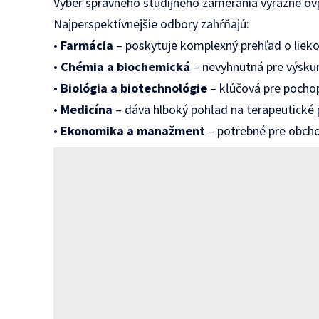
Výber správneho študijného zamerania výrazne ovp
Najperspektívnejšie odbory zahŕňajú:
•
Farmácia
– poskytuje komplexný prehľad o liekoc
•
Chémia a biochemická
– nevyhnutná pre výskum
•
Biológia a biotechnológie
– kľúčová pre pocho
•
Medicína
– dáva hlboký pohľad na terapeutické 
•
Ekonomika a manažment
– potrebné pre obcho