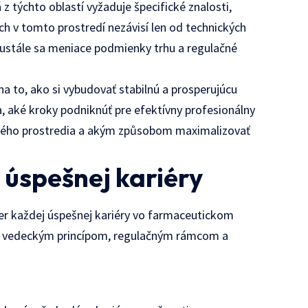
z týchto oblastí vyžaduje špecifické znalosti,
ch v tomto prostredí nezávisí len od technických
eustále sa meniace podmienky trhu a regulačné
a to, ako si vybudovať stabilnú a prosperujúcu
, aké kroky podniknúť pre efektívny profesionálny
ického prostredia a akým způsobom maximalizovať
 úspešnej kariéry
ier každej úspešnej kariéry vo farmaceutickom
ie vedeckým princípom, regulačným rámcom a