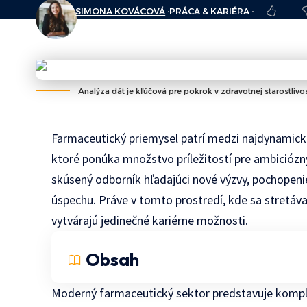
SIMONA KOVÁCOVÁ
PRÁCA & KARIÉRA
POSLEDNÁ AKTUALIZÁCIA: 2025.11.17. 14:30
Analýza dát je kľúčová pre pokrok v zdravotnej starostlivos
Farmaceutický priemysel patrí medzi najdynamicke
ktoré ponúka množstvo príležitostí pre ambiciózny
skúsený odborník hľadajúci nové výzvy, pochopen
úspechu. Práve v tomto prostredí, kde sa stretáv
vytvárajú jedinečné kariérne možnosti.
Obsah
Moderný farmaceutický sektor predstavuje komple