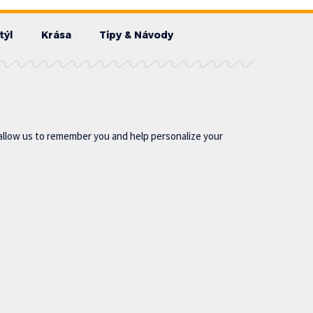
týl
Krása
Tipy & Návody
allow us to remember you and help personalize your