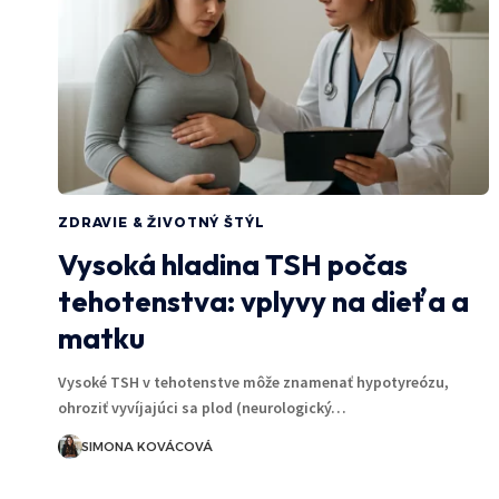
ZDRAVIE & ŽIVOTNÝ ŠTÝL
Vysoká hladina TSH počas
tehotenstva: vplyvy na dieťa a
matku
Vysoké TSH v tehotenstve môže znamenať hypotyreózu,
ohroziť vyvíjajúci sa plod (neurologický…
SIMONA KOVÁCOVÁ