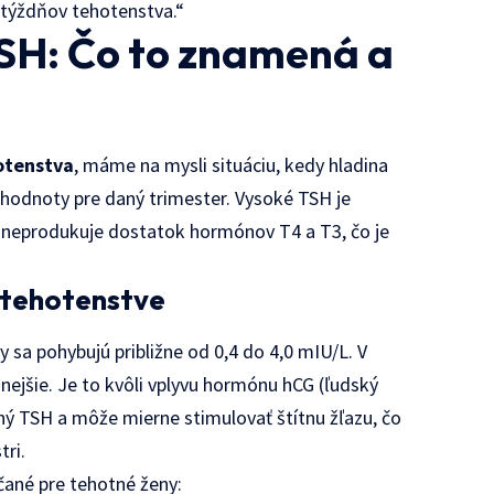
 týždňov tehotenstva.“
TSH: Čo to znamená a
otenstva
, máme na mysli situáciu, kedy hladina
hodnoty pre daný trimester. Vysoké TSH je
 neprodukuje dostatok hormónov T4 a T3, čo je
 tehotenstve
sa pohybujú približne od 0,4 do 4,0 mIU/L. V
nejšie. Je to kvôli vplyvu hormónu hCG (ľudský
ný TSH a môže mierne stimulovať štítnu žľazu, čo
tri.
ané pre tehotné ženy: