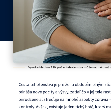
Vysoká hladina TSH počas tehotenstva môže naznačovať ri
Cesta tehotenstva je pre ženu obdobím plným záz
prináša nové pocity a výzvy, zatiaľ čo v jej tele r
prirodzene sústreďuje na mnohé aspekty zdravia – 
kontroly. Avšak, existuje jeden tichý hráč, ktorý 