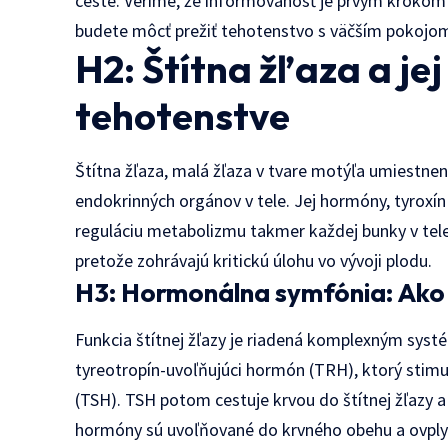
ceste. Veríme, že informovanosť je prvým krokom
budete môcť prežiť tehotenstvo s väčším pokojo
H2: Štítna žľaza a je
tehotenstve
Štítna žľaza, malá žľaza v tvare motýľa umiestnená
endokrinných orgánov v tele. Jej hormóny, tyroxín 
reguláciu metabolizmu takmer každej bunky v tele
pretože zohrávajú kritickú úlohu vo vývoji plodu.
H3: Hormonálna symfónia: Ako 
Funkcia štítnej žľazy je riadená komplexným sys
tyreotropín-uvoľňujúci hormón (TRH), ktorý stim
(TSH). TSH potom cestuje krvou do štítnej žľazy a 
hormóny sú uvoľňované do krvného obehu a ovplyv