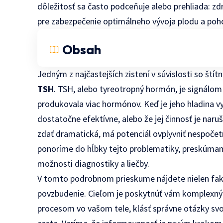
dôležitosť sa často podceňuje alebo prehliada: zdra
pre zabezpečenie optimálneho vývoja plodu a poh
Obsah
Jedným z najčastejších zistení v súvislosti so ští
TSH
. TSH, alebo tyreotropný hormón, je signálom z
produkovala viac hormónov. Keď je jeho hladina vy
dostatočne efektívne, alebo že jej činnosť je naru
zdať dramatická, má potenciál ovplyvniť nespočetn
ponoríme do hĺbky tejto problematiky, preskúmame 
možnosti diagnostiky a liečby.
V tomto podrobnom prieskume nájdete nielen fakty
povzbudenie. Cieľom je poskytnúť vám komplexný
procesom vo vašom tele, klásť správne otázky svojm