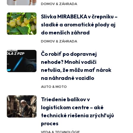
DOMOV & ZÁHRADA
Slivka MIRABELKA v črepníku –
sladké a aromatické plody aj
do menších záhrad
DOMOV & ZÁHRADA
Čo robiť po dopravnej
nehode? Mnohí vodiči
netušia, že môžu mať nárok
na náhradné vozidlo
AUTO & MOTO
Triedenie balíkov v
logistickom centre – aké
technické riešenia zrýchľujú
proces
VEDA & TECHNOLÓGIE