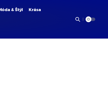
Móda & Štýl
Krása