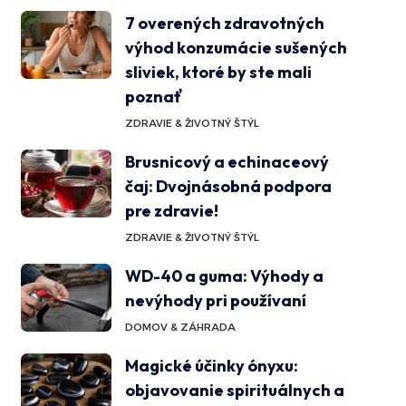
7 overených zdravotných
výhod konzumácie sušených
sliviek, ktoré by ste mali
poznať
ZDRAVIE & ŽIVOTNÝ ŠTÝL
Brusnicový a echinaceový
čaj: Dvojnásobná podpora
pre zdravie!
ZDRAVIE & ŽIVOTNÝ ŠTÝL
WD-40 a guma: Výhody a
nevýhody pri používaní
DOMOV & ZÁHRADA
Magické účinky ónyxu:
objavovanie spirituálnych a