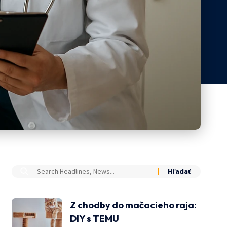
Z chodby do mačacieho raja:
DIY s TEMU