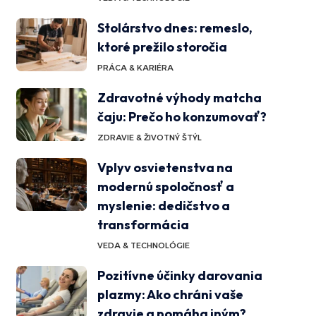
Stolárstvo dnes: remeslo,
ktoré prežilo storočia
PRÁCA & KARIÉRA
Zdravotné výhody matcha
čaju: Prečo ho konzumovať?
ZDRAVIE & ŽIVOTNÝ ŠTÝL
Vplyv osvietenstva na
modernú spoločnosť a
myslenie: dedičstvo a
transformácia
VEDA & TECHNOLÓGIE
Pozitívne účinky darovania
plazmy: Ako chráni vaše
zdravie a pomáha iným?