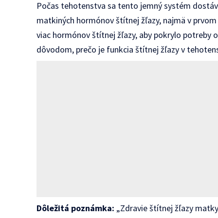
Počas tehotenstva sa tento jemný systém dostáva 
matkiných hormónov štítnej žľazy, najmä v prvom
viac hormónov štítnej žľazy, aby pokrylo potreby
dôvodom, prečo je funkcia štítnej žľazy v tehotens
Dôležitá poznámka:
„Zdravie štítnej žľazy mat