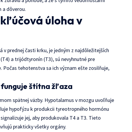
 k zdraviu a pohode, a že s týmito vedomosťami
m a dôverou.
j kľúčová úloha v
 v prednej časti krku, je jedným z najdôležitejších
(T4) a trijódtyronín (T3), sú nevyhnutné pre
. Počas tehotenstva sa ich význam ešte zosilňuje,
funguje štítna žľaza
témom spätnej väzby. Hypotalamus v mozgu uvoľňuje
uluje hypofýzu k produkcii tyreotropného hormónu
signalizuje jej, aby produkovala T4 a T3. Tieto
ňujú prakticky všetky orgány.