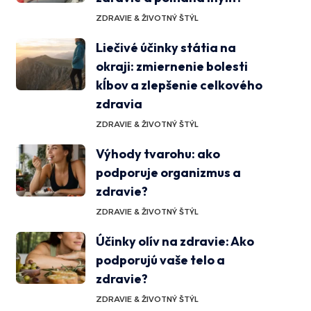
ZDRAVIE & ŽIVOTNÝ ŠTÝL
Liečivé účinky státia na
okraji: zmiernenie bolesti
kĺbov a zlepšenie celkového
zdravia
ZDRAVIE & ŽIVOTNÝ ŠTÝL
Výhody tvarohu: ako
podporuje organizmus a
zdravie?
ZDRAVIE & ŽIVOTNÝ ŠTÝL
Účinky olív na zdravie: Ako
podporujú vaše telo a
zdravie?
ZDRAVIE & ŽIVOTNÝ ŠTÝL