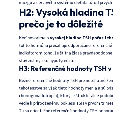
mozgu a nervového systému dieťaťa už od prvých
H2: Vysoká hladina 
prečo je to dôležité
Keď hovoríme o
vysokej hladine TSH počas teh
tohto hormónu presahuje odporúčané referenčné 
indikátorom toho, že štítna žľaza pravdepodobne
stav známy ako hypotyreóza.
H3: Referenčné hodnoty TSH v
Bežné referenčné hodnoty TSH pre netehotné ženy 
tehotenstve sa však tieto hodnoty menia a sú prís
choriogonadotropín), ktorý je štrukturálne podob
vedie k prirodzenému poklesu TSH v prvom trimes
Tu sú orientačné referenčné hodnoty TSH odporúč