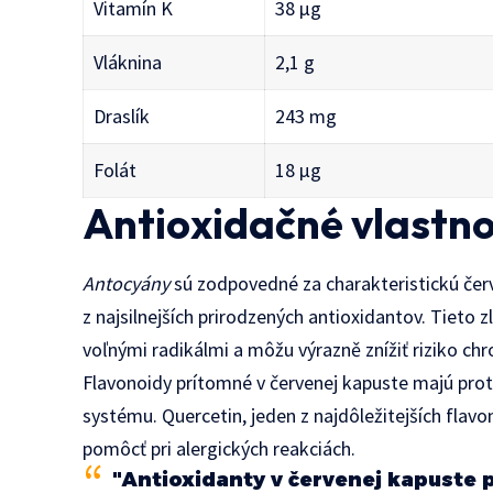
Vitamín K
38 μg
Vláknina
2,1 g
Draslík
243 mg
Folát
18 μg
Antioxidačné vlastno
Antocyány
sú zodpovedné za charakteristickú červ
z najsilnejších prirodzených antioxidantov. Tieto
voľnými radikálmi a môžu výrazně znížiť riziko chr
Flavonoidy prítomné v červenej kapuste majú prot
systému. Quercetin, jeden z najdôležitejších flav
pomôcť pri alergických reakciách.
"Antioxidanty v červenej kapuste p