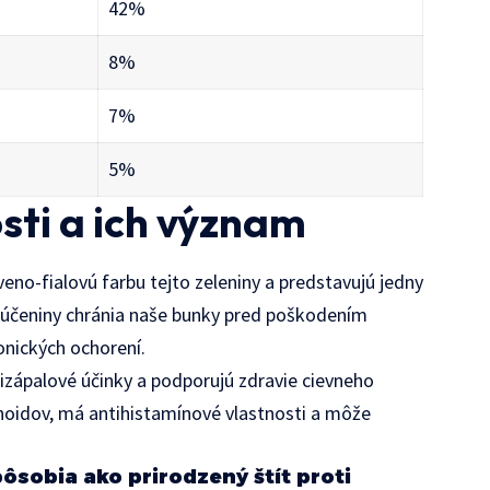
42%
8%
7%
5%
sti a ich význam
eno-fialovú farbu tejto zeleniny a predstavujú jedny
 zlúčeniny chránia naše bunky pred poškodením
onických ochorení.
izápalové účinky a podporujú zdravie cievneho
onoidov, má antihistamínové vlastnosti a môže
ôsobia ako prirodzený štít proti