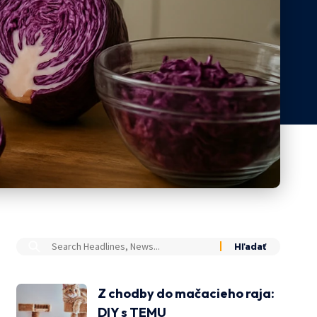
Z chodby do mačacieho raja:
DIY s TEMU