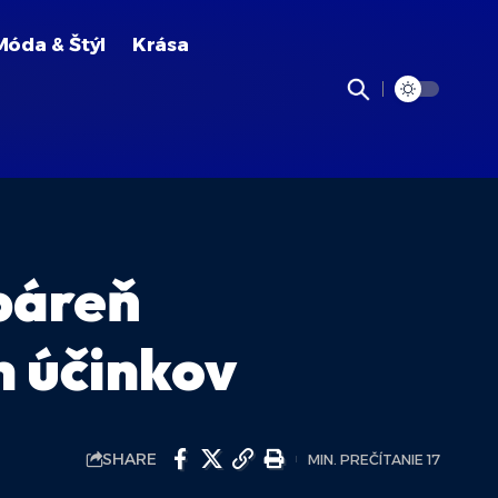
Móda & Štýl
Krása
báreň
h účinkov
SHARE
MIN. PREČÍTANIE 17