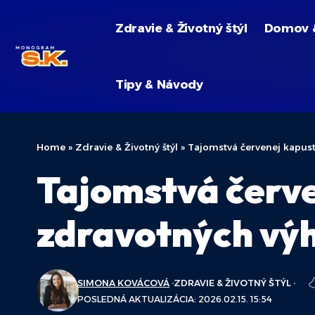
Zdravie & Životný štýl
Domov 
Tipy & Návody
Home
»
Zdravie & Životný štýl
»
Tajomstvá červenej kapus
Tajomstvá červe
zdravotných vý
SIMONA KOVÁCOVÁ
ZDRAVIE & ŽIVOTNÝ ŠTÝL
POSLEDNÁ AKTUALIZÁCIA: 2026.02.15. 15:54