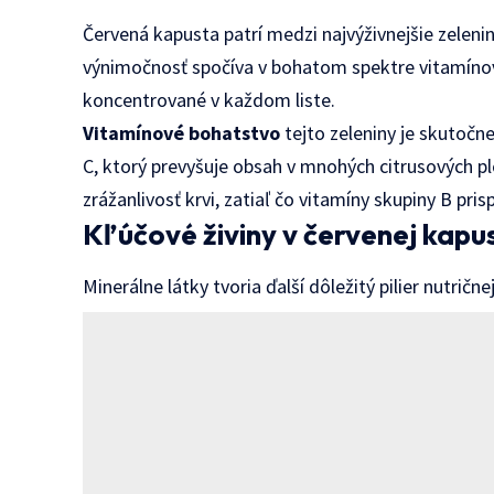
Červená kapusta patrí medzi najvýživnejšie zeleni
výnimočnosť spočíva v bohatom spektre vitamínov,
koncentrované v každom liste.
Vitamínové bohatstvo
tejto zeleniny je skutoč
C, ktorý prevyšuje obsah v mnohých citrusových p
zrážanlivosť krvi, zatiaľ čo vitamíny skupiny B p
Kľúčové živiny v červenej kapu
Minerálne látky tvoria ďalší dôležitý pilier nutričn