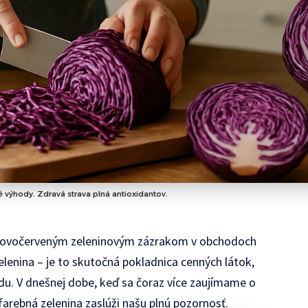
é výhody. Zdravá strava plná antioxidantov.
 fialovočerveným zeleninovým zázrakom v obchodoch
zelenina – je to skutočná pokladnica cenných látok,
du. V dnešnej dobe, keď sa čoraz více zaujímame o
 farebná zelenina zaslúži našu plnú pozornosť.