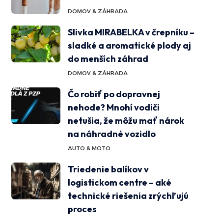
DOMOV & ZÁHRADA
Slivka MIRABELKA v črepníku –
sladké a aromatické plody aj
do menších záhrad
DOMOV & ZÁHRADA
Čo robiť po dopravnej
nehode? Mnohí vodiči
netušia, že môžu mať nárok
na náhradné vozidlo
AUTO & MOTO
Triedenie balíkov v
logistickom centre – aké
technické riešenia zrýchľujú
proces