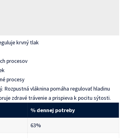
guluje krvný tlak
ých procesov
ek
né procesy
ný. Rozpustná vláknina pomáha regulovať hladinu
ruje zdravé trávenie a prispieva k pocitu sýtosti.
% dennej potreby
63%