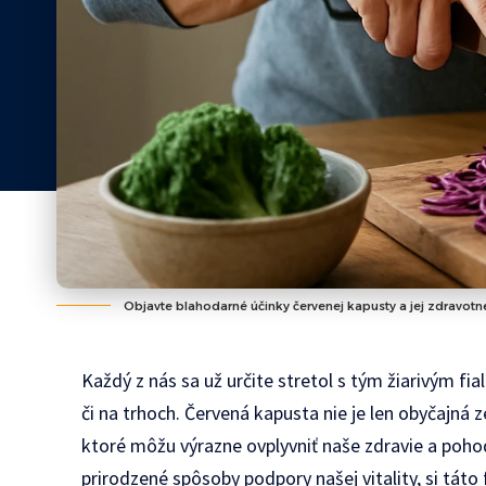
Objavte blahodarné účinky červenej kapusty a jej zdravotn
Každý z nás sa už určite stretol s tým žiarivým
či na trhoch. Červená kapusta nie je len obyčajná 
ktoré môžu výrazne ovplyvniť naše zdravie a poho
prirodzené spôsoby podpory našej vitality, si táto