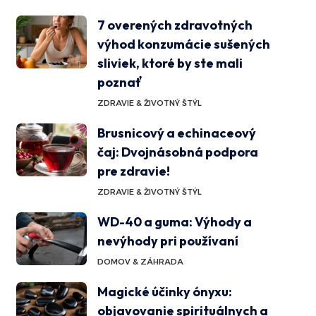
7 overených zdravotných
výhod konzumácie sušených
sliviek, ktoré by ste mali
poznať
ZDRAVIE & ŽIVOTNÝ ŠTÝL
Brusnicový a echinaceový
čaj: Dvojnásobná podpora
pre zdravie!
ZDRAVIE & ŽIVOTNÝ ŠTÝL
WD-40 a guma: Výhody a
nevýhody pri používaní
DOMOV & ZÁHRADA
Magické účinky ónyxu:
objavovanie spirituálnych a