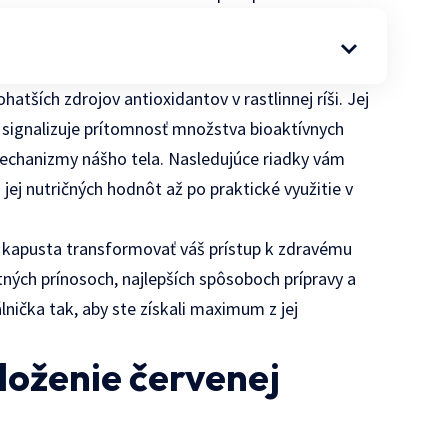
atších zdrojov antioxidantov v rastlinnej ríši. Jej
le signalizuje prítomnosť množstva bioaktívnych
mechanizmy nášho tela. Nasledujúce riadky vám
 jej nutričných hodnôt až po praktické využitie v
á kapusta transformovať váš prístup k zdravému
tných prínosoch, najlepších spôsoboch prípravy a
lnička tak, aby ste získali maximum z jej
loženie červenej