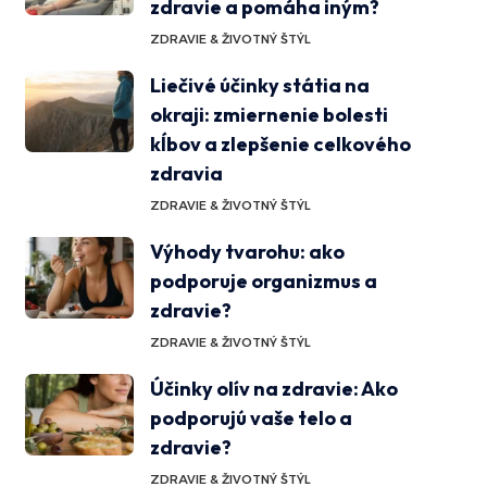
zdravie a pomáha iným?
ZDRAVIE & ŽIVOTNÝ ŠTÝL
Liečivé účinky státia na
okraji: zmiernenie bolesti
kĺbov a zlepšenie celkového
zdravia
ZDRAVIE & ŽIVOTNÝ ŠTÝL
Výhody tvarohu: ako
podporuje organizmus a
zdravie?
ZDRAVIE & ŽIVOTNÝ ŠTÝL
Účinky olív na zdravie: Ako
podporujú vaše telo a
zdravie?
ZDRAVIE & ŽIVOTNÝ ŠTÝL