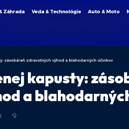
& Záhrada
Veda & Technológie
Auto & Moto
ty: zásobáreň zdravotných výhod a blahodarných účinkov
nej kapusty: záso
hod a blahodarnýc