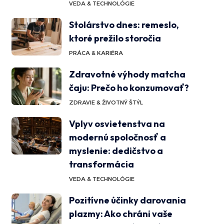
VEDA & TECHNOLÓGIE
Stolárstvo dnes: remeslo,
ktoré prežilo storočia
PRÁCA & KARIÉRA
Zdravotné výhody matcha
čaju: Prečo ho konzumovať?
ZDRAVIE & ŽIVOTNÝ ŠTÝL
Vplyv osvietenstva na
modernú spoločnosť a
myslenie: dedičstvo a
transformácia
VEDA & TECHNOLÓGIE
Pozitívne účinky darovania
plazmy: Ako chráni vaše