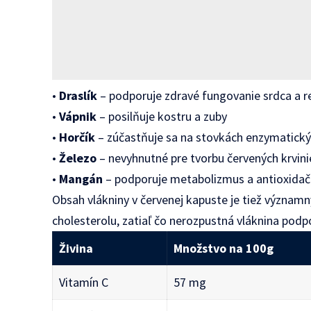
•
Draslík
– podporuje zdravé fungovanie srdca a re
•
Vápnik
– posilňuje kostru a zuby
•
Horčík
– zúčastňuje sa na stovkách enzymatick
•
Železo
– nevyhnutné pre tvorbu červených krvini
•
Mangán
– podporuje metabolizmus a antioxidač
Obsah vlákniny v červenej kapuste je tiež význam
cholesterolu, zatiaľ čo nerozpustná vláknina podpo
Živina
Množstvo na 100g
Vitamín C
57 mg