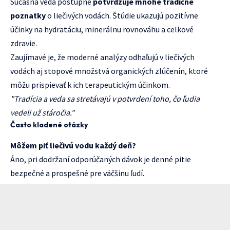
Súčasná veda postupne
potvrdzuje mnohé tradičné
poznatky
o liečivých vodách. Štúdie ukazujú pozitívne
účinky na hydratáciu, minerálnu rovnováhu a celkové
zdravie.
Zaujímavé je, že moderné analýzy odhaľujú v liečivých
vodách aj stopové množstvá organických zlúčenín, ktoré
môžu prispievať k ich terapeutickým účinkom.
"Tradícia a veda sa stretávajú v potvrdení toho, čo ľudia
vedeli už stáročia."
Často kladené otázky
Môžem piť liečivú vodu každý deň?
Áno, pri dodržaní odporúčaných dávok je denné pitie
bezpečné a prospešné pre väčšinu ľudí.