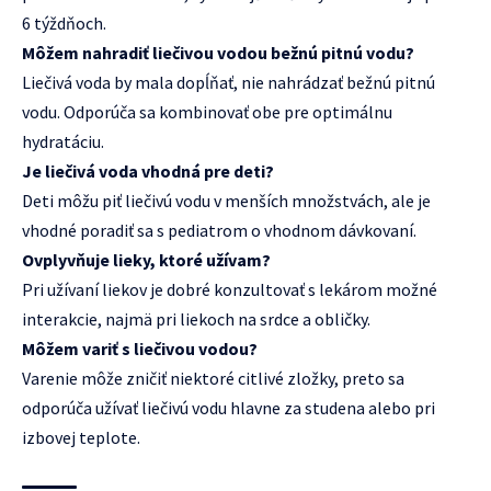
6 týždňoch.
Môžem nahradiť liečivou vodou bežnú pitnú vodu?
Liečivá voda by mala dopĺňať, nie nahrádzať bežnú pitnú
vodu. Odporúča sa kombinovať obe pre optimálnu
hydratáciu.
Je liečivá voda vhodná pre deti?
Deti môžu piť liečivú vodu v menších množstvách, ale je
vhodné poradiť sa s pediatrom o vhodnom dávkovaní.
Ovplyvňuje lieky, ktoré užívam?
Pri užívaní liekov je dobré konzultovať s lekárom možné
interakcie, najmä pri liekoch na srdce a obličky.
Môžem variť s liečivou vodou?
Varenie môže zničiť niektoré citlivé zložky, preto sa
odporúča užívať liečivú vodu hlavne za studena alebo pri
izbovej teplote.