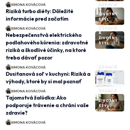
ZDRAVIE
SIMONA KOVÁCOVÁ
&
Riziká turbo diéty: Dôležité
ŽIVOTNÝ
informácie pred začatím
ŠTÝL
ZDRAVIE
SIMONA KOVÁCOVÁ
&
Nebezpečenstvá elektrického
ŽIVOTNÝ
podlahového kúrenia: zdravotné
ŠTÝL
riziká a škodlivé účinky, na ktoré
treba dávať pozor
ZDRAVIE
SIMONA KOVÁCOVÁ
&
Dusitanová soľ v kuchyni: Riziká a
ŽIVOTNÝ
výhody, ktoré by si mal poznať
ŠTÝL
ZDRAVIE
SIMONA KOVÁCOVÁ
&
Tajomstvá žalúdka: Ako
ŽIVOTNÝ
podporuje trávenie a chráni vaše
ŠTÝL
zdravie?
SIMONA KOVÁCOVÁ