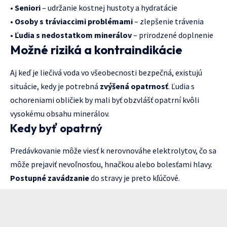
•
Seniori
– udržanie kostnej hustoty a hydratácie
•
Osoby s tráviaccimi problémami
– zlepšenie trávenia
•
Ľudia s nedostatkom minerálov
– prirodzené doplnenie
Možné riziká a kontraindikácie
Aj keď je liečivá voda vo všeobecnosti bezpečná, existujú
situácie, kedy je potrebná
zvýšená opatrnosť
. Ľudia s
ochoreniami obličiek by mali byť obzvlášť opatrní kvôli
vysokému obsahu minerálov.
Kedy byť opatrný
Predávkovanie môže viesť k nerovnováhe elektrolytov, čo sa
môže prejaviť nevoľnosťou, hnačkou alebo bolesťami hlavy.
Postupné zavádzanie
do stravy je preto kľúčové.