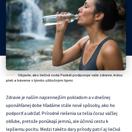
Objavte, ako liečivá voda Paskál podporuje vaše zdravie, krásu
pleti a trávenie s týmito užitočnými tipmi.
Zdravie je naším najcennejším pokladom a v dnešnej
uponáhľanej dobe hľadáme stále nové spôsoby, ako ho
podporiť a udržať. Prírodné riešenia sa tešia čoraz väčšej
obľube, pretože ponúkajú jemnú, ale účinnú cestu k
lepšiemu pocitu. Medzi takéto dary prírody patrí aj liečivá