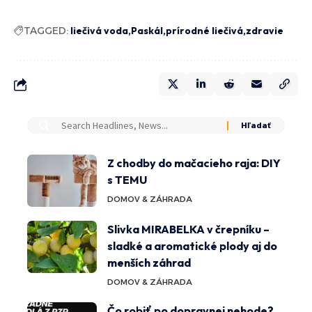
TAGGED:
liečivá voda
Paskál
prírodné liečivá
zdravie
Z chodby do mačacieho raja: DIY
s TEMU
DOMOV & ZÁHRADA
Slivka MIRABELKA v črepníku –
sladké a aromatické plody aj do
menších záhrad
DOMOV & ZÁHRADA
Čo robiť po dopravnej nehode?