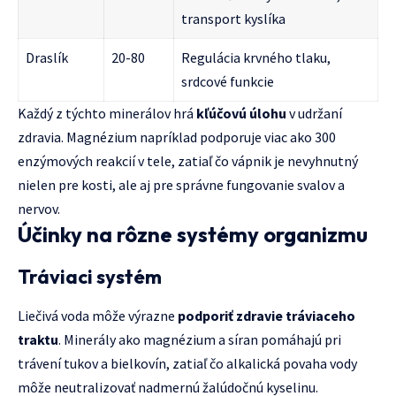
transport kyslíka
Draslík
20-80
Regulácia krvného tlaku,
srdcové funkcie
Každý z týchto minerálov hrá
kľúčovú úlohu
v udržaní
zdravia. Magnézium napríklad podporuje viac ako 300
enzýmových reakcií v tele, zatiaľ čo vápnik je nevyhnutný
nielen pre kosti, ale aj pre správne fungovanie svalov a
nervov.
Účinky na rôzne systémy organizmu
Tráviaci systém
Liečivá voda môže výrazne
podporiť zdravie tráviaceho
traktu
. Minerály ako magnézium a síran pomáhajú pri
trávení tukov a bielkovín, zatiaľ čo alkalická povaha vody
môže neutralizovať nadmernú žalúdočnú kyselinu.