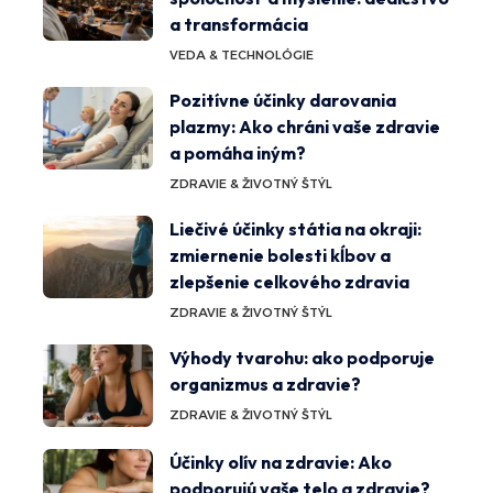
a transformácia
VEDA & TECHNOLÓGIE
Pozitívne účinky darovania
plazmy: Ako chráni vaše zdravie
a pomáha iným?
ZDRAVIE & ŽIVOTNÝ ŠTÝL
Liečivé účinky státia na okraji:
zmiernenie bolesti kĺbov a
zlepšenie celkového zdravia
ZDRAVIE & ŽIVOTNÝ ŠTÝL
Výhody tvarohu: ako podporuje
organizmus a zdravie?
ZDRAVIE & ŽIVOTNÝ ŠTÝL
Účinky olív na zdravie: Ako
podporujú vaše telo a zdravie?