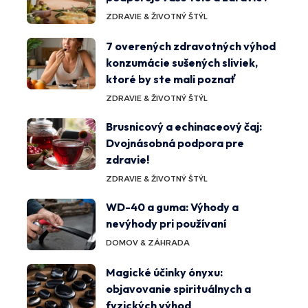
ZDRAVIE & ŽIVOTNÝ ŠTÝL
7 overených zdravotných výhod
konzumácie sušených sliviek,
ktoré by ste mali poznať
ZDRAVIE & ŽIVOTNÝ ŠTÝL
Brusnicový a echinaceový čaj:
Dvojnásobná podpora pre
zdravie!
ZDRAVIE & ŽIVOTNÝ ŠTÝL
WD-40 a guma: Výhody a
nevýhody pri používaní
DOMOV & ZÁHRADA
Magické účinky ónyxu:
objavovanie spirituálnych a
fyzických výhod