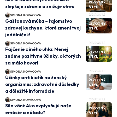
ŽIVOTNÝ
zlepšuje zdravie a znižuje stres
ŠTÝL
ZDRAVIE
SIMONA KOVÁCOVÁ
&
Gaštanová múka – tajomstvo
ŽIVOTNÝ
zdravej kuchyne, ktoré zmení tvoj
ŠTÝL
jedálniček!
ZDRAVIE
SIMONA KOVÁCOVÁ
&
Fajčenie z iného uhla: Menej
ŽIVOTNÝ
známe pozitívne účinky, o ktorých
ŠTÝL
sa málo hovorí
ZDRAVIE
SIMONA KOVÁCOVÁ
&
Účinky antibiotík na ženský
ŽIVOTNÝ
organizmus: zdravotné dôsledky
ŠTÝL
a dôležité informácie
ZDRAVIE
SIMONA KOVÁCOVÁ
&
Sila vôní: Ako ovplyvňujú naše
ŽIVOTNÝ
emócie a náladu?
ŠTÝL