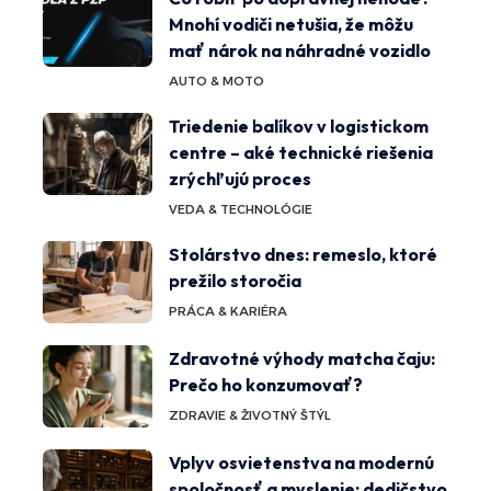
Mnohí vodiči netušia, že môžu
mať nárok na náhradné vozidlo
AUTO & MOTO
Triedenie balíkov v logistickom
centre – aké technické riešenia
zrýchľujú proces
VEDA & TECHNOLÓGIE
Stolárstvo dnes: remeslo, ktoré
prežilo storočia
PRÁCA & KARIÉRA
Zdravotné výhody matcha čaju:
Prečo ho konzumovať?
ZDRAVIE & ŽIVOTNÝ ŠTÝL
Vplyv osvietenstva na modernú
spoločnosť a myslenie: dedičstvo