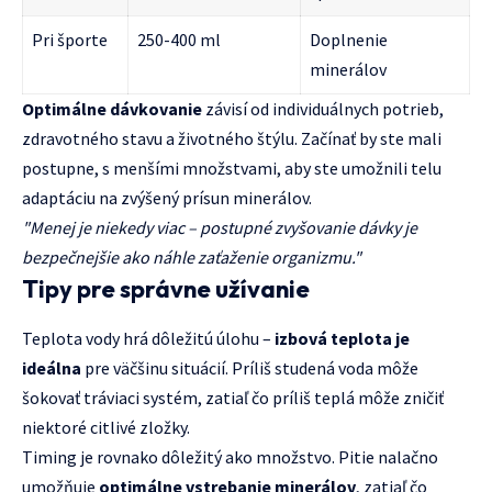
Pri športe
250-400 ml
Doplnenie
minerálov
Optimálne dávkovanie
závisí od individuálnych potrieb,
zdravotného stavu a životného štýlu. Začínať by ste mali
postupne, s menšími množstvami, aby ste umožnili telu
adaptáciu na zvýšený prísun minerálov.
"Menej je niekedy viac – postupné zvyšovanie dávky je
bezpečnejšie ako náhle zaťaženie organizmu."
Tipy pre správne užívanie
Teplota vody hrá dôležitú úlohu –
izbová teplota je
ideálna
pre väčšinu situácií. Príliš studená voda môže
šokovať tráviaci systém, zatiaľ čo príliš teplá môže zničiť
niektoré citlivé zložky.
Timing je rovnako dôležitý ako množstvo. Pitie nalačno
umožňuje
optimálne vstrebanie minerálov
, zatiaľ čo