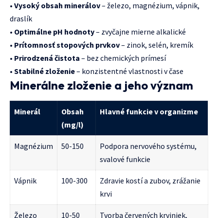
•
Vysoký obsah minerálov
– železo, magnézium, vápnik,
draslík
•
Optimálne pH hodnoty
– zvyčajne mierne alkalické
•
Prítomnosť stopových prvkov
– zinok, selén, kremík
•
Prirodzená čistota
– bez chemických prímesí
•
Stabilné zloženie
– konzistentné vlastnosti v čase
Minerálne zloženie a jeho význam
Minerál
Obsah
Hlavné funkcie v organizme
(mg/l)
Magnézium
50-150
Podpora nervového systému,
svalové funkcie
Vápnik
100-300
Zdravie kostí a zubov, zrážanie
krvi
Železo
10-50
Tvorba červených krviniek,