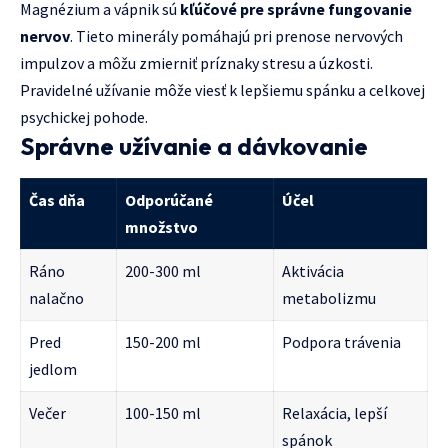
Magnézium a vápnik sú
kľúčové pre správne fungovanie
nervov
. Tieto minerály pomáhajú pri prenose nervových
impulzov a môžu zmierniť príznaky stresu a úzkosti.
Pravidelné užívanie môže viesť k lepšiemu spánku a celkovej
psychickej pohode.
Správne užívanie a dávkovanie
Čas dňa
Odporúčané
Účel
množstvo
Ráno
200-300 ml
Aktivácia
nalačno
metabolizmu
Pred
150-200 ml
Podpora trávenia
jedlom
Večer
100-150 ml
Relaxácia, lepší
spánok