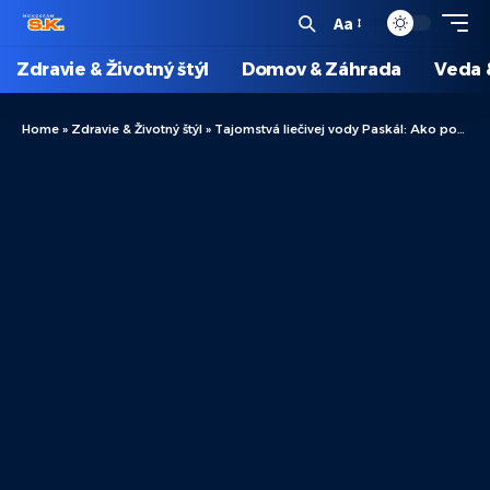
Aa
Zdravie & Životný štýl
Domov & Záhrada
Veda 
Home
»
Zdravie & Životný štýl
»
Tajomstvá liečivej vody Paskál: Ako podporuje vaše zdravie?