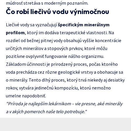
múdrosť stretáva s moderným poznaním.
Čo robí liečivú vodu výnimočnou
Liečivé vody sa vyznačujují
špecifickým minerálnym
profilom
, ktorý im dodáva terapeutické vlastnosti. Na
rozdiel od bežnej pitnej vody obsahujú vyššie koncentrácie
určitých minerálov a stopových prvkov, ktoré môžu
pozitívne ovplyvniť fungovanie nášho organizmu.
Základom účinnosti je prirodzený proces, počas ktorého
voda prechádza cez rôzne geologické vrstvy a obohacuje sa
o minerály. Tento dlhý proces, ktorý trvá niekedy aj desiatky
rokov, vytvára jedinečnú kompozíciu, ktorú nemožno
umelne napodobniť.
"Príroda je najlepším lekárnikom – vie presne, aké minerály
a v akých pomeroch naše telo potrebuje."