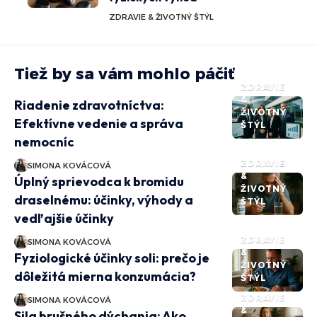
ZDRAVIE & ŽIVOTNÝ ŠTÝL
Tiež by sa vám mohlo páčiť
ZDRAVIE
&
Riadenie zdravotníctva:
ŽIVOTNÝ
Efektívne vedenie a správa
ŠTÝL
nemocníc
ZDRAVIE
SIMONA KOVÁCOVÁ
&
Úplný sprievodca k bromidu
ŽIVOTNÝ
draselnému: účinky, výhody a
ŠTÝL
vedľajšie účinky
ZDRAVIE
SIMONA KOVÁCOVÁ
&
Fyziologické účinky soli: prečo je
ŽIVOTNÝ
dôležitá mierna konzumácia?
ŠTÝL
ZDRAVIE
SIMONA KOVÁCOVÁ
&
Sila brušného dýchania: Ako