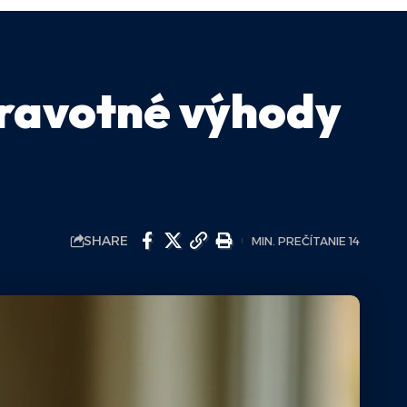
dravotné výhody
SHARE
MIN. PREČÍTANIE 14