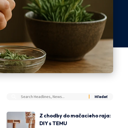
Z chodby do mačacieho raja:
DIY s TEMU