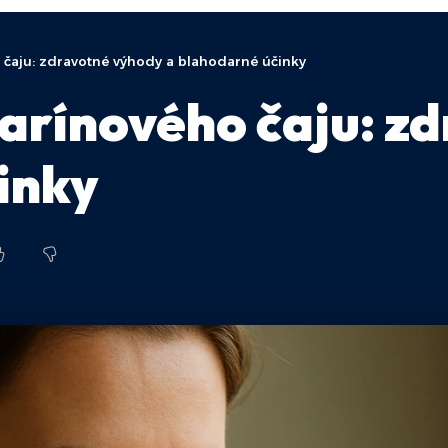
čaju: zdravotné výhody a blahodarné účinky
arínového čaju: z
inky