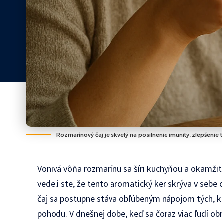
Rozmarínový čaj je skvelý na posilnenie imunity, zlepšenie
Vonivá vôňa rozmarínu sa šíri kuchyňou a okamžit
vedeli ste, že tento aromatický ker skrýva v sebe
čaj sa postupne stáva obľúbeným nápojom tých, kto
pohodu. V dnešnej dobe, keď sa čoraz viac ľudí o