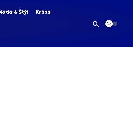
Móda & Štýl
Krása