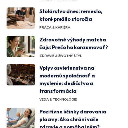
Stolárstvo dnes: remeslo,
ktoré prežilo storočia
PRÁCA & KARIÉRA
Zdravotné výhody matcha
čaju: Prečo ho konzumovať?
ZDRAVIE & ŽIVOTNÝ ŠTÝL
Vplyv osvietenstva na
modernú spoločnosť a
myslenie: dedičstvo a
transformácia
VEDA & TECHNOLÓGIE
Pozitívne účinky darovania
plazmy: Ako chráni vaše
zdravie a pomáha iným?