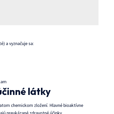
é) a vyznačuje sa:
nkam
účinné látky
ohatom chemickom zložení. Hlavné bioaktívne
majú preukázané zdravotné účinky.