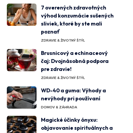
7 overených zdravotných
výhod konzumácie sušených
sliviek, ktoré by ste mali
poznať
ZDRAVIE & ŽIVOTNÝ ŠTÝL
Brusnicový a echinaceový
čaj: Dvojnásobná podpora
pre zdravie!
ZDRAVIE & ŽIVOTNÝ ŠTÝL
WD-40 a guma: Výhody a
nevýhody pri používaní
DOMOV & ZÁHRADA
Magické účinky ónyxu:
objavovanie spirituálnych a