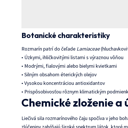
Botanické charakteristiky
Rozmarín patrí do čeľade
Lamiaceae
(hluchavkovit
• Úzkymi, ihličkovitými listami s výraznou vôňou
• Modrými, fialovými alebo bielymi kvietkami
• Silným obsahom éterických olejov
• Vysokou koncentráciou antioxidantov
• Prispôsobivosťou rôznym klimatickým podmie
Chemické zloženie a 
Liečivá sila rozmarínového čaju spočíva v jeho b
zlúčeniny zahŕňajú široké spektrum látok, ktoré 