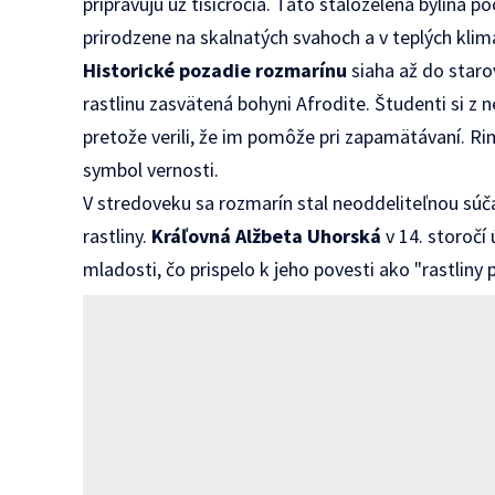
pripravujú už tisícročia. Táto stálozelená bylina
prirodzene na skalnatých svahoch a v teplých kli
Historické pozadie rozmarínu
siaha až do staro
rastlinu zasvätená bohyni Afrodite. Študenti si z n
pretože verili, že im pomôže pri zapamätávaní. R
symbol vernosti.
V stredoveku sa rozmarín stal neoddeliteľnou súča
rastliny.
Kráľovná Alžbeta Uhorská
v 14. storočí
mladosti, čo prispelo k jeho povesti ako "rastliny 