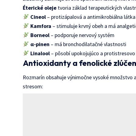
Éterické oleje
tvoria základ terapeutických vlastn
Cineol
– protizápalová a antimikrobiálna látka
Kamfora
– stimuluje krvný obeh a má analgeti
Borneol
– podporuje nervový systém
α-pinen
– má bronchodilatačné vlastnosti
Linalool
– pôsobí upokojujúco a protistresovo
Antioxidanty a fenolické zlúčen
Rozmarín obsahuje výnimočne vysoké množstvo an
stresom: