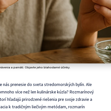
 trávenia a pamäti. Objavte jeho blahodarné účinky.
e nás prenesie do sveta stredomorských bylín. Ale
 omnoho více než len kulinárske kúzla? Rozmarínový
rí hľadajú prirodzené riešenia pre svoje zdravie a
bracia k tradičným liečivým metódam, rozmarín