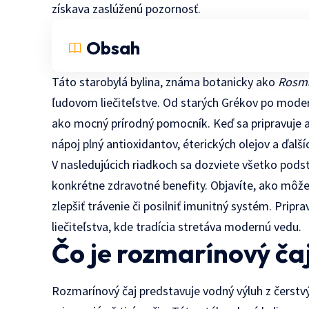
získava zaslúženú pozornosť.
Obsah
Táto starobylá bylina, známa botanicky ako
Rosma
ľudovom liečiteľstve. Od starých Grékov po modern
ako mocný prírodný pomocník. Keď sa pripravuje ak
nápoj plný antioxidantov, éterických olejov a ďalší
V nasledujúcich riadkoch sa dozviete všetko pods
konkrétne zdravotné benefity. Objavíte, ako môž
zlepšiť trávenie či posilniť imunitný systém. Prip
liečiteľstva, kde tradícia stretáva modernú vedu.
Čo je rozmarínový čaj
Rozmarínový čaj predstavuje vodný výluh z čerstvý