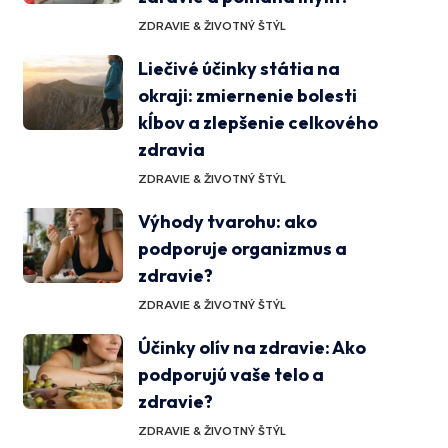
ZDRAVIE & ŽIVOTNÝ ŠTÝL
Liečivé účinky státia na
okraji: zmiernenie bolesti
kĺbov a zlepšenie celkového
zdravia
ZDRAVIE & ŽIVOTNÝ ŠTÝL
Výhody tvarohu: ako
podporuje organizmus a
zdravie?
ZDRAVIE & ŽIVOTNÝ ŠTÝL
Účinky olív na zdravie: Ako
podporujú vaše telo a
zdravie?
ZDRAVIE & ŽIVOTNÝ ŠTÝL