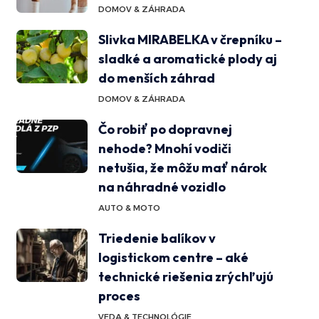
DOMOV & ZÁHRADA
Slivka MIRABELKA v črepníku –
sladké a aromatické plody aj
do menších záhrad
DOMOV & ZÁHRADA
Čo robiť po dopravnej
nehode? Mnohí vodiči
netušia, že môžu mať nárok
na náhradné vozidlo
AUTO & MOTO
Triedenie balíkov v
logistickom centre – aké
technické riešenia zrýchľujú
proces
VEDA & TECHNOLÓGIE