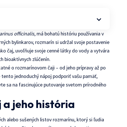
rinus officinalis
, má bohatú históriu používania v
ých bylinkarov, rozmarín si udržal svoje postavenie
o čaj, uvoľňuje svoje cenné látky do vody a vytvára
ch bioaktívnych zlúčenín.
tatné o rozmarínovom čaji – od jeho prípravy až po
e tento jednoduchý nápoj podporiť vašu pamäť,
ravte sa na fascinujúce putovanje svetom prírodného
 a jeho história
ch alebo sušených listov rozmarínu, ktorý si ľudia