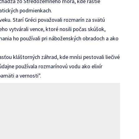
 pochádza zo Stredozemného mora, kde rastie
matických podmienkach.
veku. Starí Gréci považovali rozmarín za svätú
eho vytvárali vence, ktoré nosili počas skúšok,
imania ho používali pri náboženských obradoch a ako
sťou kláštorných záhrad, kde mnísi pestovali liečivé
 údajne používala rozmarínovú vodu ako elixír
pamäti a vernosti".