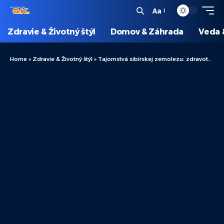
Aa
Zdravie & Životný štýl
Domov & Záhrada
Veda 
Home
»
Zdravie & Životný štýl
»
Tajomstvá sibírskej zemolezu: zdravotné výhody a spôsoby použitia