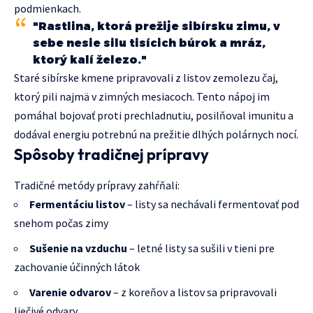
podmienkach.
"Rastlina, ktorá prežije sibírsku zimu, v
sebe nesie silu tisícich búrok a mráz,
ktorý kalí železo."
Staré sibírske kmene pripravovali z listov zemolezu čaj,
ktorý pili najmä v zimných mesiacoch. Tento nápoj im
pomáhal bojovať proti prechladnutiu, posilňoval imunitu a
dodával energiu potrebnú na prežitie dlhých polárnych nocí.
Spôsoby tradičnej prípravy
Tradičné metódy prípravy zahŕňali:
Fermentáciu listov
– listy sa nechávali fermentovať pod
snehom počas zimy
Sušenie na vzduchu
– letné listy sa sušili v tieni pre
zachovanie účinných látok
Varenie odvarov
– z koreňov a listov sa pripravovali
liečivé odvary