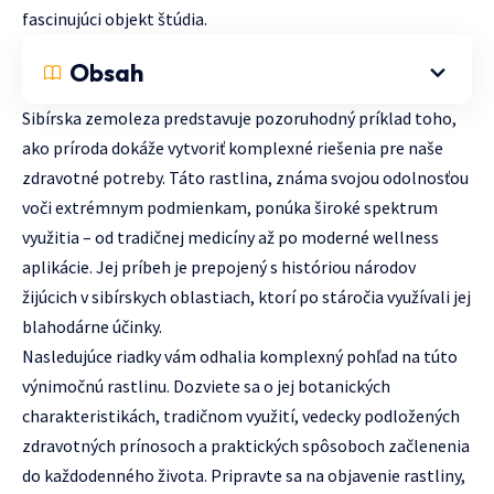
fascinujúci objekt štúdia.
Obsah
Sibírska zemoleza predstavuje pozoruhodný príklad toho,
ako príroda dokáže vytvoriť komplexné riešenia pre naše
zdravotné potreby. Táto rastlina, známa svojou odolnosťou
voči extrémnym podmienkam, ponúka široké spektrum
využitia – od tradičnej medicíny až po moderné wellness
aplikácie. Jej príbeh je prepojený s históriou národov
žijúcich v sibírskych oblastiach, ktorí po stáročia využívali jej
blahodárne účinky.
Nasledujúce riadky vám odhalia komplexný pohľad na túto
výnimočnú rastlinu. Dozviete sa o jej botanických
charakteristikách, tradičnom využití, vedecky podložených
zdravotných prínosoch a praktických spôsoboch začlenenia
do každodenného života. Pripravte sa na objavenie rastliny,