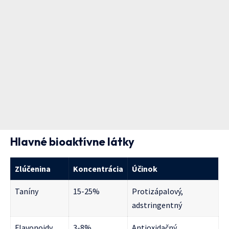
Hlavné bioaktívne látky
Zlúčenina
Koncentrácia
Účinok
Taníny
15-25%
Protizápalový,
adstringentný
Flavonoidy
3-8%
Antioxidačný,