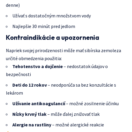
denne)
Užívať s dostatočným množstvom vody
Najlepšie 30 minút pred jedlom
Kontraindikácie a upozornenia
Napriek svojej prirodzenosti môže mať sibírska zemoleza
určité obmedzenia použitia:
Tehotenstvo a dojčenie
– nedostatok údajov o
bezpečnosti
Deti do 12 rokov
– neodporúča sa bez konzultácie s
lekárom
Užívanie antikoagulancií
– možné zosilnenie účinku
Nízky krvný tlak
– môže ďalej znižovať tlak
Alergie na rastliny
– možné alergické reakcie