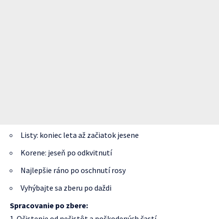
Listy: koniec leta až začiatok jesene
Korene: jeseň po odkvitnutí
Najlepšie ráno po oschnutí rosy
Vyhýbajte sa zberu po daždi
Spracovanie po zbere:
Očistenie od nečistôt a poškodených častí