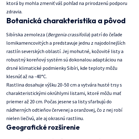
ktorá by mohla zmeniť váš pohľad na prirodzenú podporu
zdravia.
Botanická charakteristika a pôvod
Sibírska zemoleza (
Bergenia crassifolia
) patrí do čeľade
lomikamencovitých a predstavuje jednu z najodolnejších
rastlín severských oblastí. Jej mohutné, kožovité listy a
robustný koreňový systém sú dokonalou adaptáciou na
drsné klimatické podmienky Sibíri, kde teploty môžu
klesnúť až na -40°C.
Rastlina dosahuje výšku 20-50 cm a vytvára husté trsy s
charakteristickými okrúhlymi listami, ktoré môžu mať
priemer až 20 cm. Počas jesene sa listy sfarbujú do
nádherných odtieňov červenej a oranžovej, čo z nej robí
nielen liečivú, ale aj okrasnú rastlinu.
Geografické rozšírenie