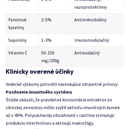
vazoprotektívny
Fenolové
2-5%
Antimikrobiálny
kyseliny
Saponíny
1-3%
Imunomodulačný
Vitamín C
50-150
Antioxidačný
mg/100g
Klinicky overené účinky
Vedecké výskumy potvrdili nasledujúce zdravotné prínosy:
Posilnenie imunitného systému
Štúdie ukázali, že pravidelná konzumácia extraktov zo
sibírskej zemolezu môže zvýšiť aktivitu imunitných buniek
až o 40%. Polysacharidy obsiahnuté v rastline stimulujú
produkciu interferónov a aktivujú makrofágy.