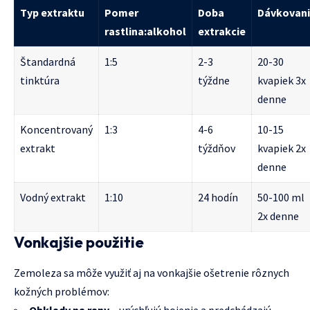
Typ extraktu
Pomer
Doba
Dávkovan
rastlina:alkohol
extrakcie
Štandardná
1:5
2-3
20-30
tinktúra
týždne
kvapiek 3x
denne
Koncentrovaný
1:3
4-6
10-15
extrakt
týždňov
kvapiek 2x
denne
Vodný extrakt
1:10
24 hodín
50-100 ml
2x denne
Vonkajšie použitie
Zemoleza sa môže využiť aj na vonkajšie ošetrenie rôznych
kožných problémov: