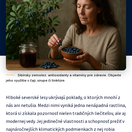
Sibírsky zemolez: antioxidanty a vitamíny pre zdravie. Objavte
jeho využitie v čaji, sirupe či tinktúre.
Hlboké severské lesy ukrývajú poklady, o ktorých mnohí z
nás ani netušia. Medzi nimi vyniká jedna nenápadná rastlina,
ktorá si získala pozornosť nielen tradičných liečiteľov, ale aj
modernej vedy. Jej jedinečné vlastnosti a schopnosť prežiť v
najnáročnejších klimatických podmienkach z nej robia