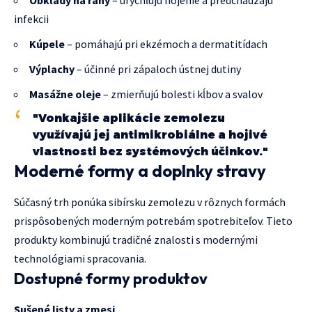
Obklady na rany
– urýchľujú hojenie a predchádzajú
infekcii
Kúpele
– pomáhajú pri ekzémoch a dermatitídach
Výplachy
– účinné pri zápaloch ústnej dutiny
Masážne oleje
– zmierňujú bolesti kĺbov a svalov
"Vonkajšie aplikácie zemolezu
využívajú jej antimikrobiálne a hojivé
vlastnosti bez systémových účinkov."
Moderné formy a doplnky stravy
Súčasný trh ponúka sibírsku zemolezu v rôznych formách
prispôsobených moderným potrebám spotrebiteľov. Tieto
produkty kombinujú tradičné znalosti s modernými
technológiami spracovania.
Dostupné formy produktov
Sušené listy a zmesi