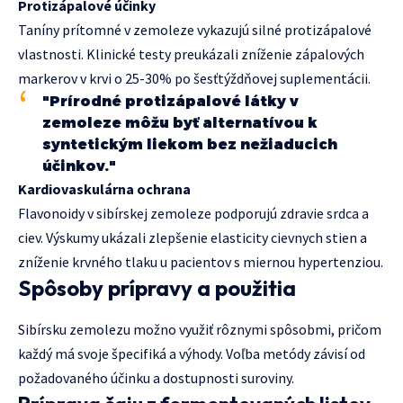
Protizápalové účinky
Taníny prítomné v zemoleze vykazujú silné protizápalové
vlastnosti. Klinické testy preukázali zníženie zápalových
markerov v krvi o 25-30% po šesťtýždňovej suplementácii.
"Prírodné protizápalové látky v
zemoleze môžu byť alternatívou k
syntetickým liekom bez nežiaducich
účinkov."
Kardiovaskulárna ochrana
Flavonoidy v sibírskej zemoleze podporujú zdravie srdca a
ciev. Výskumy ukázali zlepšenie elasticity cievnych stien a
zníženie krvného tlaku u pacientov s miernou hypertenziou.
Spôsoby prípravy a použitia
Sibírsku zemolezu možno využiť rôznymi spôsobmi, pričom
každý má svoje špecifiká a výhody. Voľba metódy závisí od
požadovaného účinku a dostupnosti suroviny.