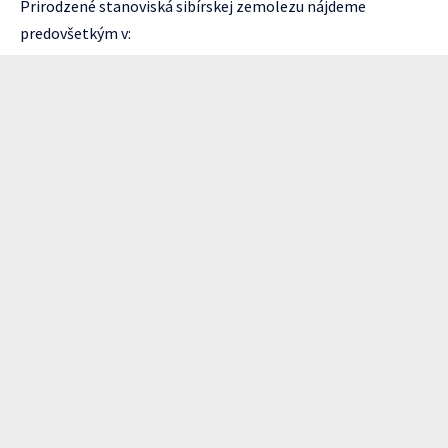
Prirodzené stanoviská sibírskej zemolezu nájdeme
predovšetkým v: