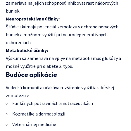
zameriava na jejich schopnosť inhibovať rast nádorových
buniek.
Neuroprotektívne účinky:
Štúdie skúmajú potenciál zemolezu v ochrane nervových
buniek a možnom využití pri neurodegeneratívnych
ochoreniach.
Metabolické účinky:
Výskum sa zameriava na vplyv na metabolizmus glukózy a
možné využitie pri diabete 2. typu.
Budúce aplikácie
Vedecká komunita očakáva rozšírenie využitia sibírskej
zemolezu v:
Funkčných potravinách a nutraceutikách
Kozmetike a dermatológii
Veterinárnej medicíne