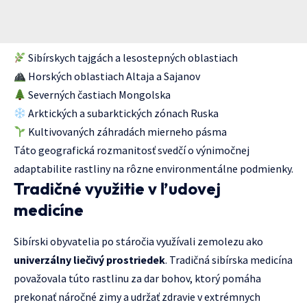
Sibírskych tajgách a lesostepných oblastiach
Horských oblastiach Altaja a Sajanov
Severných častiach Mongolska
Arktických a subarktických zónach Ruska
Kultivovaných záhradách mierneho pásma
Táto geografická rozmanitosť svedčí o výnimočnej
adaptabilite rastliny na rôzne environmentálne podmienky.
Tradičné využitie v ľudovej
medicíne
Sibírski obyvatelia po stáročia využívali zemolezu ako
univerzálny liečivý prostriedek
. Tradičná sibírska medicína
považovala túto rastlinu za dar bohov, ktorý pomáha
prekonať náročné zimy a udržať zdravie v extrémnych