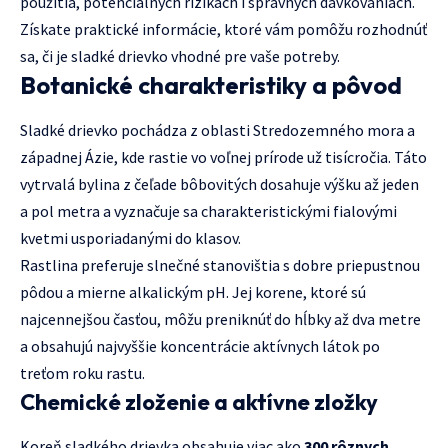
použitia, potenciálnych rizikách i správnych dávkovaniach.
Získate praktické informácie, ktoré vám pomôžu rozhodnúť
sa, či je sladké drievko vhodné pre vaše potreby.
Botanické charakteristiky a pôvod
Sladké drievko pochádza z oblasti Stredozemného mora a
západnej Ázie, kde rastie vo voľnej prírode už tisícročia. Táto
vytrvalá bylina z čeľade bôbovitých dosahuje výšku až jeden
a pol metra a vyznačuje sa charakteristickými fialovými
kvetmi usporiadanými do klasov.
Rastlina preferuje slnečné stanovištia s dobre priepustnou
pôdou a mierne alkalickým pH. Jej korene, ktoré sú
najcennejšou časťou, môžu preniknúť do hĺbky až dva metre
a obsahujú najvyššie koncentrácie aktívnych látok po
treťom roku rastu.
Chemické zloženie a aktívne zložky
Koreň sladkého drievka obsahuje viac ako
300 rôznych