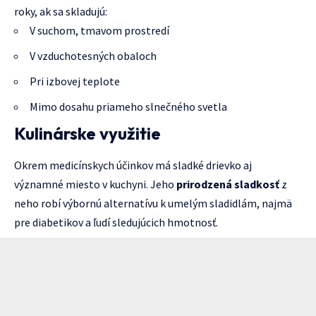
roky, ak sa skladujú:
V suchom, tmavom prostredí
V vzduchotesných obaloch
Pri izbovej teplote
Mimo dosahu priameho slnečného svetla
Kulinárske využitie
Okrem medicínskych účinkov má sladké drievko aj
významné miesto v kuchyni. Jeho
prirodzená sladkosť
z
neho robí výbornú alternatívu k umelým sladidlám, najmä
pre diabetikov a ľudí sledujúcich hmotnosť.