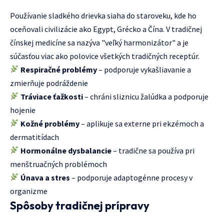
Používanie sladkého drievka siaha do staroveku, kde ho
oceňovali civilizácie ako Egypt, Grécko a Čína. V tradičnej
čínskej medicíne sa nazýva "veľký harmonizátor" a je
súčasťou viac ako polovice všetkých tradičných receptúr.
Respiračné problémy
– podporuje vykašliavanie a
zmierňuje podráždenie
Tráviace ťažkosti
– chráni sliznicu žalúdka a podporuje
hojenie
Kožné problémy
– aplikuje sa externe pri ekzémoch a
dermatitídach
Hormonálne dysbalancie
– tradične sa používa pri
menštruačných problémoch
Únava a stres
– podporuje adaptogénne procesy v
organizme
Spôsoby tradičnej prípravy