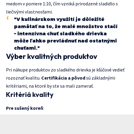
medom v pomere 1:10, čím vzniká prirodzené sladidlo s
liečivými vlastnosťami.
"V kulinárskom využití je dôležité
pamätať na to, že malé množstvo stačí
– intenzívna chuť sladkého drievka
môže ľahko prevládnuť nad ostatnými
chuťami."
Výber kvalitných produktov
Pri nákupe produktov zo sladkého drievka je kľúčové vedieť
rozoznať kvalitu.
Certifikácia a pôvod
sú základnými
kritériami, na ktoré by ste sa mali zamerať.
Kritériá kvality
Pre sušený koreň
: