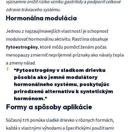
významne znížiť riziko vzniku gastritídy a podporiť celkové
zdravie tráviaceho systému.
Hormonálna modulácia
Jednou z najzaujímavejších vlastností je schopnosť
modulovať hormonálnu aktivitu. Rastlina obsahuje
fytoestrogény
, ktoré môžu pomôcť ženám počas
menopauzy zmierniť nepríjemné príznaky ako návaly tepla
a zmeny nálad.
"Fytoestrogény v sladkom drievku
pôsobia ako jemné modulátory
hormonálneho systému, poskytujúc
prirodzenú alternatívu k syntetickým
hormónom."
Formy a spôsoby aplikácie
Súčasný trh ponúka sladké drievko v rôznych formách,
každá s vlastnými výhodami a špecifickými použitiami: