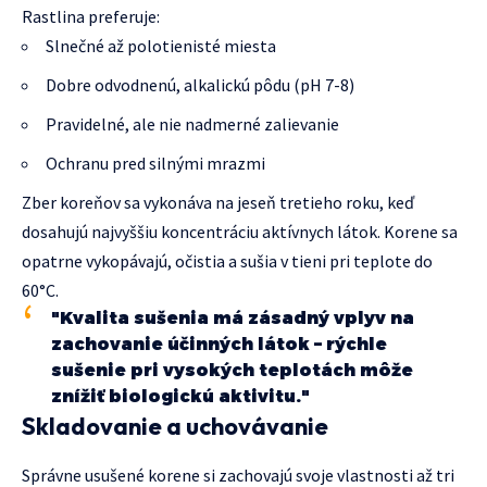
Rastlina preferuje:
Slnečné až polotienisté miesta
Dobre odvodnenú, alkalickú pôdu (pH 7-8)
Pravidelné, ale nie nadmerné zalievanie
Ochranu pred silnými mrazmi
Zber koreňov sa vykonáva na jeseň tretieho roku, keď
dosahujú najvyššiu koncentráciu aktívnych látok. Korene sa
opatrne vykopávajú, očistia a sušia v tieni pri teplote do
60°C.
"Kvalita sušenia má zásadný vplyv na
zachovanie účinných látok – rýchle
sušenie pri vysokých teplotách môže
znížiť biologickú aktivitu."
Skladovanie a uchovávanie
Správne usušené korene si zachovajú svoje vlastnosti až tri