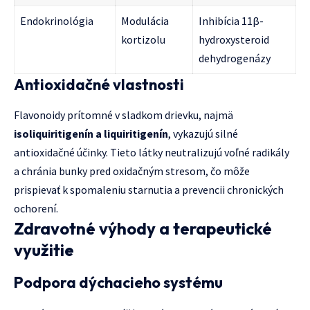
Endokrinológia
Modulácia
Inhibícia 11β-
kortizolu
hydroxysteroid
dehydrogenázy
Antioxidačné vlastnosti
Flavonoidy prítomné v sladkom drievku, najmä
isoliquiritigenín a liquiritigenín
, vykazujú silné
antioxidačné účinky. Tieto látky neutralizujú voľné radikály
a chránia bunky pred oxidačným stresom, čo môže
prispievať k spomaleniu starnutia a prevencii chronických
ochorení.
Zdravotné výhody a terapeutické
využitie
Podpora dýchacieho systému