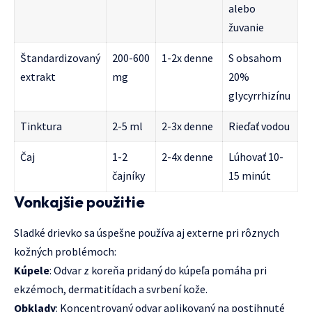
alebo
žuvanie
Štandardizovaný
200-600
1-2x denne
S obsahom
extrakt
mg
20%
glycyrrhizínu
Tinktura
2-5 ml
2-3x denne
Rieďať vodou
Čaj
1-2
2-4x denne
Lúhovať 10-
čajníky
15 minút
Vonkajšie použitie
Sladké drievko sa úspešne používa aj externe pri rôznych
kožných problémoch:
Kúpele
: Odvar z koreňa pridaný do kúpeľa pomáha pri
ekzémoch, dermatitídach a svrbení kože.
Obklady
: Koncentrovaný odvar aplikovaný na postihnuté