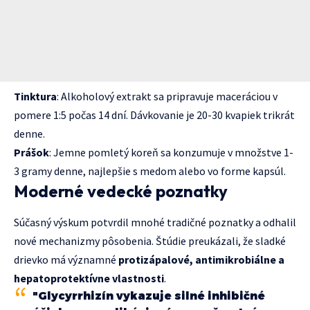
Tinktura
: Alkoholový extrakt sa pripravuje maceráciou v
pomere 1:5 počas 14 dní. Dávkovanie je 20-30 kvapiek trikrát
denne.
Prášok
: Jemne pomletý koreň sa konzumuje v množstve 1-
3 gramy denne, najlepšie s medom alebo vo forme kapsúl.
Moderné vedecké poznatky
Súčasný výskum potvrdil mnohé tradičné poznatky a odhalil
nové mechanizmy pôsobenia. Štúdie preukázali, že sladké
drievko má významné
protizápalové, antimikrobiálne a
hepatoprotektívne vlastnosti
.
"Glycyrrhizín vykazuje silné inhibičné