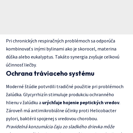
Pri chronických respiračných problémoch sa odporúča
kombinovať s inými bylinami ako je skorocel, materina
dúška alebo eukalyptus. Takáto synergia zvyšuje celkovú
účinnosť liečby.
Ochrana tráviaceho systému
Moderné štúdie potvrdili tradičné použitie pri problémoch
žalúdka. Glycyrrhizín stimuluje produkciu ochranného
hlienu v žalúdku a
urýchľuje hojenie peptických vredov
.
Zároveň má antimikrobiálne účinky proti Helicobacter
pylori, baktérii spojenej s vredovou chorobou.
Pravidelná konzumácia čaju zo sladkého drievka môže