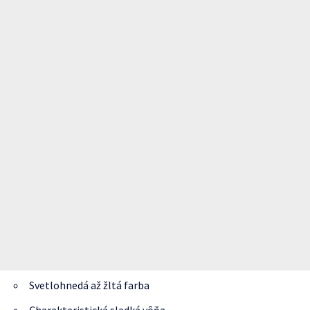
Svetlohnedá až žltá farba
Charakteristická sladká vôňa