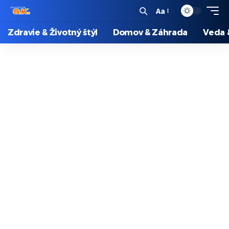
Aa
Zdravie & Životný štýl
Domov & Záhrada
Veda 