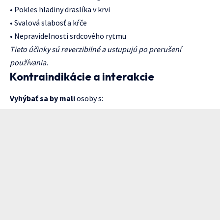
• Pokles hladiny draslíka v krvi
• Svalová slabosť a kŕče
• Nepravidelnosti srdcového rytmu
Tieto účinky sú reverzibilné a ustupujú po prerušení
používania.
Kontraindikácie a interakcie
Vyhýbať sa by mali
osoby s: