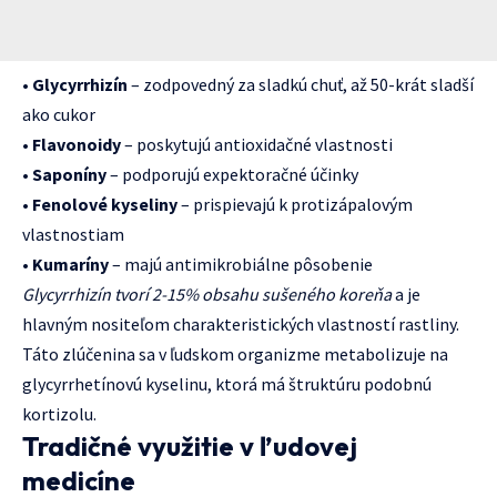
•
Glycyrrhizín
– zodpovedný za sladkú chuť, až 50-krát sladší
ako cukor
•
Flavonoidy
– poskytujú antioxidačné vlastnosti
•
Saponíny
– podporujú expektoračné účinky
•
Fenolové kyseliny
– prispievajú k protizápalovým
vlastnostiam
•
Kumaríny
– majú antimikrobiálne pôsobenie
Glycyrrhizín tvorí 2-15% obsahu sušeného koreňa
a je
hlavným nositeľom charakteristických vlastností rastliny.
Táto zlúčenina sa v ľudskom organizme metabolizuje na
glycyrrhetínovú kyselinu, ktorá má štruktúru podobnú
kortizolu.
Tradičné využitie v ľudovej
medicíne