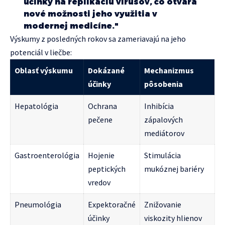
účinky na replikáciu vírusov, čo otvára
nové možnosti jeho využitia v
modernej medicíne."
Výskumy z posledných rokov sa zameriavajú na jeho
potenciál v liečbe:
Oblasť výskumu
Dokázané
Mechanizmus
účinky
pôsobenia
Hepatológia
Ochrana
Inhibícia
pečene
zápalových
mediátorov
Gastroenterológia
Hojenie
Stimulácia
peptických
mukóznej bariéry
vredov
Pneumológia
Expektoračné
Znižovanie
účinky
viskozity hlienov