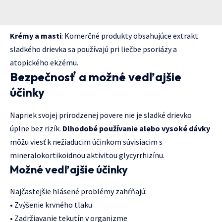
Krémy a masti
: Komerčné produkty obsahujúce extrakt
sladkého drievka sa používajú pri liečbe psoriázy a
atopického ekzému.
Bezpečnosť a možné vedľajšie
účinky
Napriek svojej prirodzenej povere nie je sladké drievko
úplne bez rizík.
Dlhodobé používanie alebo vysoké dávky
môžu viesť k nežiaducim účinkom súvisiacim s
mineralokortikoidnou aktivitou glycyrrhizínu.
Možné vedľajšie účinky
Najčastejšie hlásené problémy zahŕňajú:
• Zvýšenie krvného tlaku
• Zadržiavanie tekutín v organizme