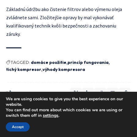
Základnú údržbu ako čistenie filtrov alebo výmenu oleja
zvládnete sami. Zložitejšie opravy by mal vykonávať
kvalifikovaný technik kvôli bezpečnosti a zachovaniu
záruky.
TAGGED:
domáce použitie
princíp fungovania
tichý kompresor
výhody kompresora
We are using cookies to give you the best experience on our
website.
You can find out more about which cookies we are using or
switch them off in
settings
.
Accept
Z chodby do mačacieho raja: DIY
s TEMU