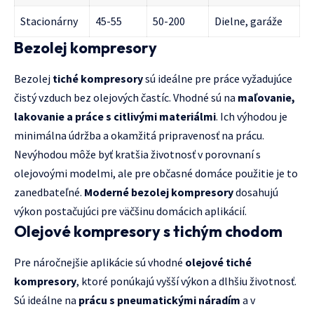
Stacionárny
45-55
50-200
Dielne, garáže
Bezolej kompresory
Bezolej
tiché kompresory
sú ideálne pre práce vyžadujúce
čistý vzduch bez olejových častíc. Vhodné sú na
maľovanie,
lakovanie a práce s citlivými materiálmi
. Ich výhodou je
minimálna údržba a okamžitá pripravenosť na prácu.
Nevýhodou môže byť kratšia životnosť v porovnaní s
olejovoými modelmi, ale pre občasné domáce použitie je to
zanedbateľné.
Moderné bezolej kompresory
dosahujú
výkon postačujúci pre väčšinu domácich aplikácií.
Olejové kompresory s tichým chodom
Pre náročnejšie aplikácie sú vhodné
olejové tiché
kompresory
, ktoré ponúkajú vyšší výkon a dlhšiu životnosť.
Sú ideálne na
prácu s pneumatickými náradím
a v