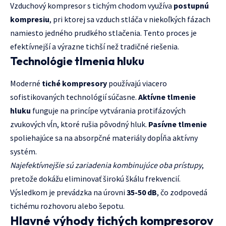
Vzduchový kompresor s tichým chodom využíva
postupnú
kompresiu
, pri ktorej sa vzduch stláča v niekoľkých fázach
namiesto jedného prudkého stlačenia. Tento proces je
efektívnejší a výrazne tichší než tradičné riešenia.
Technológie tlmenia hluku
Moderné
tiché kompresory
používajú viacero
sofistikovaných technológií súčasne.
Aktívne tlmenie
hluku
funguje na princípe vytvárania protifázových
zvukových vĺn, ktoré rušia pôvodný hluk.
Pasívne tlmenie
spoliehajúce sa na absorpčné materiály dopĺňa aktívny
systém.
Najefektívnejšie sú zariadenia kombinujúce oba prístupy
,
pretože dokážu eliminovať širokú škálu frekvencií.
Výsledkom je prevádzka na úrovni
35-50 dB
, čo zodpovedá
tichému rozhovoru alebo šepotu.
Hlavné výhody tichých kompresorov