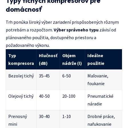
Typy tichých kompresorov pre
domácnosť
Trh ponúka široký výber zariadení prispôsobených rôznym
potrebám a rozpočtom.
Výber správneho typu
závisí od
plánovaného použitia, dostupného priestoru a
požadovaného výkonu.
Typ
Hlučnosť
Objem
Ideálne
kompresora
(dB)
nádrže (l)
použitie
Bezolej tichý
35-45
6-50
Maľovanie,
foukanie
Olejový tichý
40-50
20-100
Pneumatické
náradie
Prenosný
30-40
1-10
Drobné práce,
mini
nafukovanie