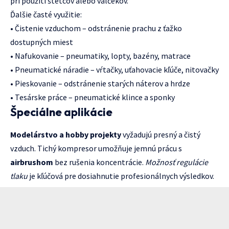
pri použití štetcov alebo valčekov.
Ďalšie časté využitie:
• Čistenie vzduchom – odstránenie prachu z ťažko
dostupných miest
• Nafukovanie – pneumatiky, lopty, bazény, matrace
• Pneumatické náradie – vŕtačky, uťahovacie kľúče, nitovačky
• Pieskovanie – odstránenie starých náterov a hrdze
• Tesárske práce – pneumatické klince a sponky
Špeciálne aplikácie
Modelárstvo a hobby projekty
vyžadujú presný a čistý
vzduch. Tichý kompresor umožňuje jemnú prácu s
airbrushom
bez rušenia koncentrácie.
Možnosť regulácie
tlaku
je kľúčová pre dosiahnutie profesionálnych výsledkov.