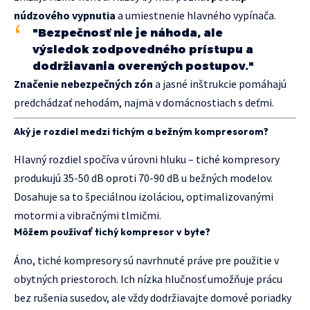
núdzového vypnutia
a umiestnenie hlavného vypínača.
"Bezpečnosť nie je náhoda, ale
výsledok zodpovedného prístupu a
dodržiavania overených postupov."
Značenie nebezpečných zón
a jasné inštrukcie pomáhajú
predchádzať nehodám, najmä v domácnostiach s deťmi.
Aký je rozdiel medzi tichým a bežným kompresorom?
Hlavný rozdiel spočíva v úrovni hluku – tiché kompresory
produkujú 35-50 dB oproti 70-90 dB u bežných modelov.
Dosahuje sa to špeciálnou izoláciou, optimalizovanými
motormi a vibračnými tlmičmi.
Môžem používať tichý kompresor v byte?
Áno, tiché kompresory sú navrhnuté práve pre použitie v
obytných priestoroch. Ich nízka hlučnosť umožňuje prácu
bez rušenia susedov, ale vždy dodržiavajte domové poriadky