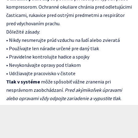
kompresorom. Ochranné okuliare chránia pred odletujúcimi
časticami, rukavice pred ostrými predmetmi a respirátor
pred vdychovaním prachu.
Dôležité zásady:
• Nikdy nesmerujte prúd vzduchu na ľudí alebo zvieratá
• Používajte len náradie určené pre daný tlak
• Pravidelne kontrolujte hadice a spojky
• Nevykonávajte opravy pod tlakom
• Udržiavajte pracovisko v čistote
Tlak v systéme
môže spôsobiť vážne zranenia pri
nesprávnom zaobchádzaní.
Pred akýmikoľvek úpravami
alebo opravami vždy odpojte zariadenie a vypustite tlak
.