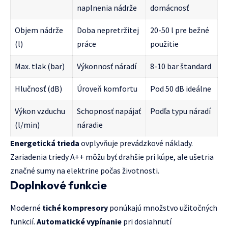
naplnenia nádrže
domácnosť
Objem nádrže
Doba nepretržitej
20-50 l pre bežné
(l)
práce
použitie
Max. tlak (bar)
Výkonnosť náradí
8-10 bar štandard
Hlučnosť (dB)
Úroveň komfortu
Pod 50 dB ideálne
Výkon vzduchu
Schopnosť napájať
Podľa typu náradí
(l/min)
náradie
Energetická trieda
ovplyvňuje prevádzkové náklady.
Zariadenia triedy A++ môžu byť drahšie pri kúpe, ale ušetria
značné sumy na elektrine počas životnosti.
Doplnkové funkcie
Moderné
tiché kompresory
ponúkajú množstvo užitočných
funkcií.
Automatické vypínanie
pri dosiahnutí