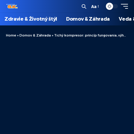
Aa
Zdravie & Životný štýl
Domov & Záhrada
Veda 
Home
»
Domov & Záhrada
»
Tichý kompresor: princíp fungovania, výhody a použitie v domácnosti