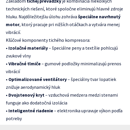
Základom
tichej prevádzky
je kombinácia niekoľkých
technických riešení, ktoré spoločne eliminujú hlavné zdroje
hluku. Najdôležitejšiu úlohu zohráva
špeciálne navrhnutý
motor
, ktorý pracuje pri nižších otáčkach a vytvára menej
vibrácií.
Kľúčové komponenty tichého kompresora:
•
Izolačné materiály
– špeciálne peny a textílie pohlcujú
zvukové vlny
•
Vibračné tlmiče
– gumové podložky minimalizujú prenos
vibrácií
•
Optimalizované ventilátory
– špeciálny tvar lopatiek
znižuje aerodynamický hluk
•
Dvojstenový kryt
– vzduchová medzera medzi stenami
funguje ako dodatočná izolácia
•
Inteligentné riadenie
– elektronika upravuje výkon podľa
potreby