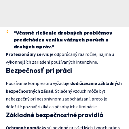
"Včasné riešenie drobných problémov
predchádza vzniku vážnych porúch a
drahých opráv."
Profesionálny servis
je odporúčaný raz ročne, najmä u
výkonnejších zariadení používaných intenzívne.
Bezpečnosť pri práci
Používanie kompresora vyžaduje
dodržiavanie základných
bezpečnostných zásad
. Stlačený vzduch môže byť
nebezpečný pri nesprávnom zaobchádzaní, preto je
dôležité poznať riziká a spôsoby ich eliminácie.
Základné bezpečnostné pravidlá
Ochranné pomôcky
sú povinné pri všetkých typoch prác s