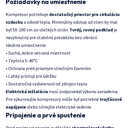
Požiadavky na umiestnenie
Kompresor potrebuje
dostatočný priestor pre cirkuláciu
vzduchu
a odvod tepla. Minimálny odstup od stien by mal
byť 50-100 cm zo všetkých strán.
Tvrdý, rovný podklad
je
nevyhnutný pre stabilnú prevádzku bez vibrácií.
Ideálne umiestnenie:
• Suchá, dobre vetraná miestnosť
• Teplota 5-40°C
• Ochrana pred priamym slnečným žiarením
• Ľahký prístup pre údržbu
• Dostatočná vzdialenosť od zdrojov tepla
Elektrická inštalácia
musí zodpovedať výkonu zariadenia.
Pre výkonnejšie kompresory môže byť potrebné
trojfázové
napájanie
alebo silnejšie elektrické vedenie.
Pripojenie a prvé spustenie
Pred prvým spustením je dôležité
skontrolovať všetky