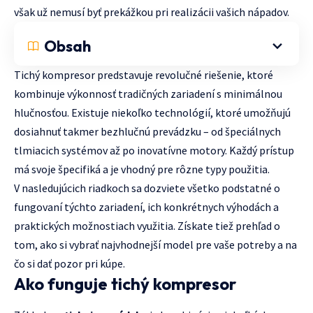
však už nemusí byť prekážkou pri realizácii vašich nápadov.
Obsah
Tichý kompresor predstavuje revolučné riešenie, ktoré
kombinuje výkonnosť tradičných zariadení s minimálnou
hlučnosťou. Existuje niekoľko technológií, ktoré umožňujú
dosiahnuť takmer bezhlučnú prevádzku – od špeciálnych
tlmiacich systémov až po inovatívne motory. Každý prístup
má svoje špecifiká a je vhodný pre rôzne typy použitia.
V nasledujúcich riadkoch sa dozviete všetko podstatné o
fungovaní týchto zariadení, ich konkrétnych výhodách a
praktických možnostiach využitia. Získate tiež prehľad o
tom, ako si vybrať najvhodnejší model pre vaše potreby a na
čo si dať pozor pri kúpe.
Ako funguje tichý kompresor