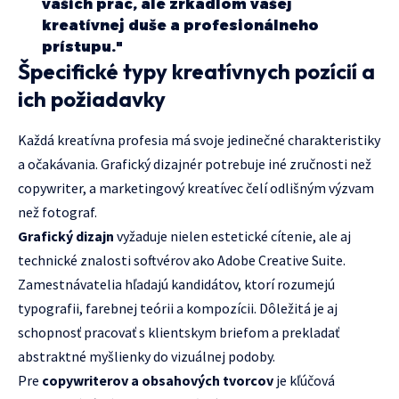
vašich prác, ale zrkadlom vašej
kreatívnej duše a profesionálneho
prístupu."
Špecifické typy kreatívnych pozícií a
ich požiadavky
Každá kreatívna profesia má svoje jedinečné charakteristiky
a očakávania. Grafický dizajnér potrebuje iné zručnosti než
copywriter, a marketingový kreatívec čelí odlišným výzvam
než fotograf.
Grafický dizajn
vyžaduje nielen estetické cítenie, ale aj
technické znalosti softvérov ako Adobe Creative Suite.
Zamestnávatelia hľadajú kandidátov, ktorí rozumejú
typografii, farebnej teórii a kompozícii. Dôležitá je aj
schopnosť pracovať s klientskym briefom a prekladať
abstraktné myšlienky do vizuálnej podoby.
Pre
copywriterov a obsahových tvorcov
je kľúčová