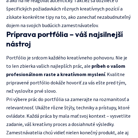
a ako na ne reagovať autenticky. Taktiež sa dozviete o
špecifických požiadavkách rôznych kreatívnych pozícií a
získate konkrétne tipy na to, ako zanechať nezabudnuteľný
dojem na svojich budúcich zamestnávateľov.
Príprava portfólia – váš najsilnejší
nástroj
Portfólio je srdcom každého kreatívneho pohovoru. Nie je
to len zbierka vašich najlepších prác, ale
príbeh o vašom
profesionálnom raste a kreatívnom myslení
. Kvalitne
pripravené portfólio dokáže hovoriť za vás ešte pred tým,
než vyslovíte prvé slovo.
Pri výbere prác do portfólia sa zamerajte na rozmanitosť a
relevantnosť. Ukážte rôzne štýly, techniky a prístupy, ktoré
ovládate. Každá práca by mala mať svoj kontext – vysvetlite
zadanie, váš kreatívny proces a dosiahnuté výsledky.
Zamestnávatelia chcú vidieť nielen konečný produkt, ale aj