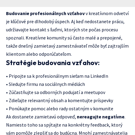
Budovanie profesionálnych vzťahov
v kreatívnom odvetví
je kľúčové pre dlhodobý úspech. Aj keď nedostanete prácu,
udržiavajte kontakt s ľuďmi, ktorých ste počas procesu
spoznali. Kreatívne komunity sú často malé a prepojené,
takže dnešný zamietavý zamestnávateľ môže byť zajtrajším
klientom alebo odporúčateľom.
Stratégie budovania vzťahov:
• Pripojte sa k profesionálnym sieťam na LinkedIn
• Sledujte firmu na sociálnych médiách
• Zúčastňujte sa odborných podujatí a meetupov
• Zdieľajte relevantný obsah a komentujte príspevky
• Ponúkajte pomoc alebo rady ostatným v komunite
Ak dostanete zamietavú odpoveď,
nereagujte negatívne
.
Namiesto toho sa spýtajte na konkrétny feedback, ktorý
vám pomôže zlepšiť sa do budúcna. Mnohí zamestnávatelia