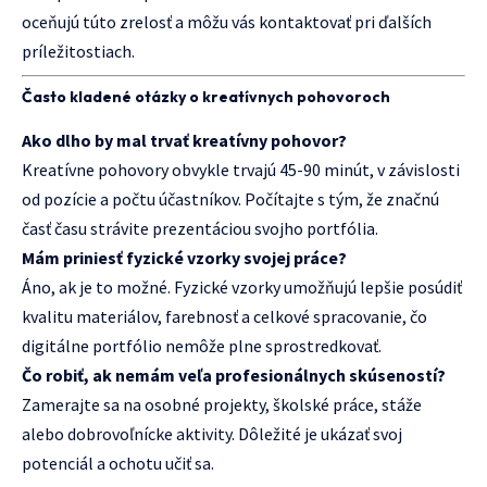
oceňujú túto zrelosť a môžu vás kontaktovať pri ďalších
príležitostiach.
Často kladené otázky o kreatívnych pohovoroch
Ako dlho by mal trvať kreatívny pohovor?
Kreatívne pohovory obvykle trvajú 45-90 minút, v závislosti
od pozície a počtu účastníkov. Počítajte s tým, že značnú
časť času strávite prezentáciou svojho portfólia.
Mám priniesť fyzické vzorky svojej práce?
Áno, ak je to možné. Fyzické vzorky umožňujú lepšie posúdiť
kvalitu materiálov, farebnosť a celkové spracovanie, čo
digitálne portfólio nemôže plne sprostredkovať.
Čo robiť, ak nemám veľa profesionálnych skúseností?
Zamerajte sa na osobné projekty, školské práce, stáže
alebo dobrovoľnícke aktivity. Dôležité je ukázať svoj
potenciál a ochotu učiť sa.