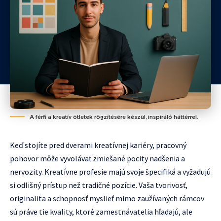
A férfi a kreatív ötletek rögzítésére készül, inspiráló háttérrel.
Keď stojíte pred dverami kreatívnej kariéry, pracovný
pohovor môže vyvolávať zmiešané pocity nadšenia a
nervozity. Kreatívne profesie majú svoje špecifiká a vyžadujú
si odlišný prístup než tradičné pozície. Vaša tvorivosť,
originalita a schopnosť myslieť mimo zaužívaných rámcov
sú práve tie kvality, ktoré zamestnávatelia hľadajú, ale