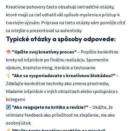
Kreatívne pohovory často obsahujú netradičné otázky,
ktoré majú za cieľ odhaliť váš spôsob myslenia a prístup k
tvorivým výzvám. Príprava na tieto otázky vám pomôže cítiť
sa istejšie a prezentovať sa autenticky.
Typické otázky a spôsoby odpovede:
"Opíšte svoj kreatívny proces"
– Popíšte konkrétne
kroky od inšpirácie po finálnu realizáciu. Spomenite
výskum, brainstorming, iterácie a testovanie.
"Ako sa vysporiadavate s kreatívnou blokádou?"
–
Zdieľajte konkrétne techniky ako zmena prostredia,
hľadanie inšpirácie v iných oblastiach alebo spolupráca s
kolegami.
"Ako reagujete na kritiku a revízie?"
– Ukážte, že
vnímiate feedback ako príležitosť na zlepšenie, nie ako
osobný útok.
"Riešte tento kreatívny problém na mieste"
–