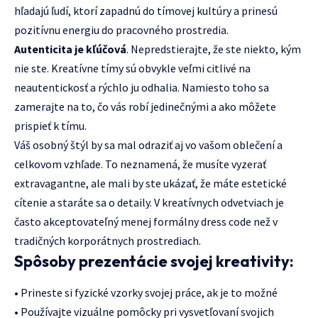
hľadajú ľudí, ktorí zapadnú do tímovej kultúry a prinesú
pozitívnu energiu do pracovného prostredia.
Autenticita je kľúčová
. Nepredstierajte, že ste niekto, kým
nie ste. Kreatívne tímy sú obvykle veľmi citlivé na
neautentickosť a rýchlo ju odhalia. Namiesto toho sa
zamerajte na to, čo vás robí jedinečnými a ako môžete
prispieť k tímu.
Váš osobný štýl by sa mal odraziť aj vo vašom oblečení a
celkovom vzhľade. To neznamená, že musíte vyzerať
extravagantne, ale mali by ste ukázať, že máte estetické
cítenie a staráte sa o detaily. V kreatívnych odvetviach je
často akceptovateľný menej formálny dress code než v
tradičných korporátnych prostrediach.
Spôsoby prezentácie svojej kreativity:
• Prineste si fyzické vzorky svojej práce, ak je to možné
• Používajte vizuálne pomôcky pri vysvetľovaní svojich