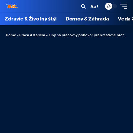
Aa
Zdravie & Životný štýl
Domov & Záhrada
Veda 
Home
»
Práca & Kariéra
»
Tipy na pracovný pohovor pre kreatívne profesie: Ako sa úspešne pripraviť?