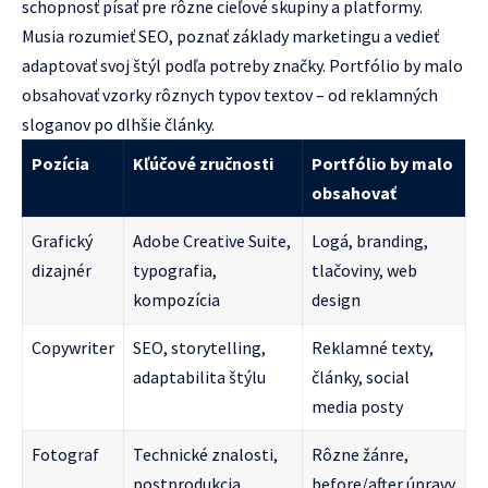
schopnosť písať pre rôzne cieľové skupiny a platformy.
Musia rozumieť SEO, poznať základy marketingu a vedieť
adaptovať svoj štýl podľa potreby značky. Portfólio by malo
obsahovať vzorky rôznych typov textov – od reklamných
sloganov po dlhšie články.
Pozícia
Kľúčové zručnosti
Portfólio by malo
obsahovať
Grafický
Adobe Creative Suite,
Logá, branding,
dizajnér
typografia,
tlačoviny, web
kompozícia
design
Copywriter
SEO, storytelling,
Reklamné texty,
adaptabilita štýlu
články, social
media posty
Fotograf
Technické znalosti,
Rôzne žánre,
postprodukcia,
before/after úpravy