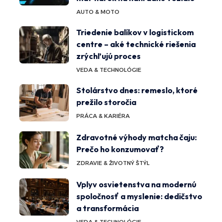
AUTO & MOTO
Triedenie balíkov v logistickom
centre – aké technické riešenia
zrýchľujú proces
VEDA & TECHNOLÓGIE
Stolárstvo dnes: remeslo, ktoré
prežilo storočia
PRÁCA & KARIÉRA
Zdravotné výhody matcha čaju:
Prečo ho konzumovať?
ZDRAVIE & ŽIVOTNÝ ŠTÝL
Vplyv osvietenstva na modernú
spoločnosť a myslenie: dedičstvo
a transformácia