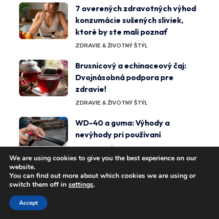
7 overených zdravotných výhod
konzumácie sušených sliviek,
ktoré by ste mali poznať
ZDRAVIE & ŽIVOTNÝ ŠTÝL
Brusnicový a echinaceový čaj:
Dvojnásobná podpora pre
zdravie!
ZDRAVIE & ŽIVOTNÝ ŠTÝL
WD-40 a guma: Výhody a
nevýhody pri používaní
DOMOV & ZÁHRADA
We are using cookies to give you the best experience on our
website.
Magické účinky ónyxu:
You can find out more about which cookies we are using or
objavovanie spirituálnych a
switch them off in
settings
.
fyzických výhod
Accept
ZDRAVIE & ŽIVOTNÝ ŠTÝL