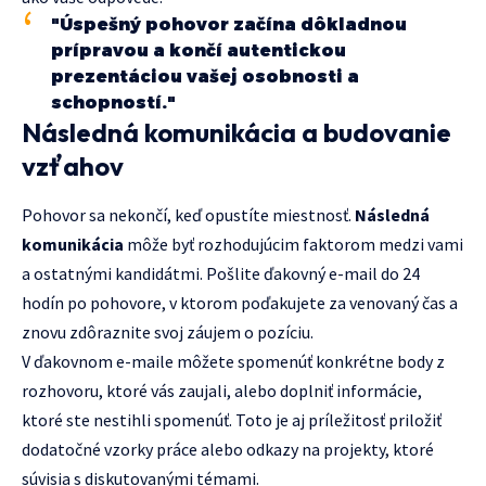
"Úspešný pohovor začína dôkladnou
prípravou a končí autentickou
prezentáciou vašej osobnosti a
schopností."
Následná komunikácia a budovanie
vzťahov
Pohovor sa nekončí, keď opustíte miestnosť.
Následná
komunikácia
môže byť rozhodujúcim faktorom medzi vami
a ostatnými kandidátmi. Pošlite ďakovný e-mail do 24
hodín po pohovore, v ktorom poďakujete za venovaný čas a
znovu zdôraznite svoj záujem o pozíciu.
V ďakovnom e-maile môžete spomenúť konkrétne body z
rozhovoru, ktoré vás zaujali, alebo doplniť informácie,
ktoré ste nestihli spomenúť. Toto je aj príležitosť priložiť
dodatočné vzorky práce alebo odkazy na projekty, ktoré
súvisia s diskutovanými témami.