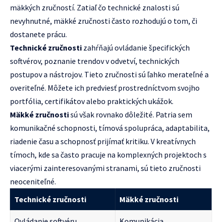
mäkkých zručností. Zatiaľ čo technické znalosti sú
nevyhnutné, mäkké zručnosti často rozhodujú o tom, či
dostanete prácu.
Technické zručnosti
zahŕňajú ovládanie špecifických
softvérov, poznanie trendov v odvetví, technických
postupov a nástrojov. Tieto zručnosti sú ľahko merateľné a
overiteľné. Môžete ich predviesť prostredníctvom svojho
portfólia, certifikátov alebo praktických ukážok.
Mäkké zručnosti
sú však rovnako dôležité. Patria sem
komunikačné schopnosti, tímová spolupráca, adaptabilita,
riadenie času a schopnosť prijímať kritiku. V kreatívnych
tímoch, kde sa často pracuje na komplexných projektoch s
viacerými zainteresovanými stranami, sú tieto zručnosti
neoceniteľné.
Technické zručnosti
Mäkké zručnosti
Ovládanie softvéru
Komunikácia