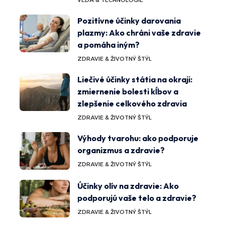
VEDA & TECHNOLÓGIE
Pozitívne účinky darovania
plazmy: Ako chráni vaše zdravie
a pomáha iným?
ZDRAVIE & ŽIVOTNÝ ŠTÝL
Liečivé účinky státia na okraji:
zmiernenie bolesti kĺbov a
zlepšenie celkového zdravia
ZDRAVIE & ŽIVOTNÝ ŠTÝL
Výhody tvarohu: ako podporuje
organizmus a zdravie?
ZDRAVIE & ŽIVOTNÝ ŠTÝL
Účinky olív na zdravie: Ako
podporujú vaše telo a zdravie?
ZDRAVIE & ŽIVOTNÝ ŠTÝL