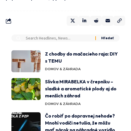
Z chodby do mačacieho raja: DIY
s TEMU
DOMOV & ZÁHRADA
Slivka MIRABELKA v črepníku –
sladké a aromatické plody aj do
menších záhrad
DOMOV & ZÁHRADA
Čo robiť po dopravnej nehode?
Mnohí vodiči netušia, že môžu
mať nárok na náhradné vozidlo