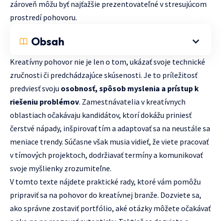
zároveň môžu byť najťažšie prezentovateľné v stresujúcom
prostredí pohovoru.
Obsah
Kreatívny pohovor nie je len o tom, ukázať svoje technické
zručnosti či predchádzajúce skúsenosti. Je to príležitosť
predviesť svoju
osobnosť, spôsob myslenia a prístup k
riešeniu problémov
. Zamestnávatelia v kreatívnych
oblastiach očakávaju kandidátov, ktorí dokážu priniesť
čerstvé nápady, inšpirovať tím a adaptovať sa na neustále sa
meniace trendy. Súčasne však musia vidieť, že viete pracovať
v tímových projektoch, dodržiavať termíny a komunikovať
svoje myšlienky zrozumiteľne.
V tomto texte nájdete praktické rady, ktoré vám pomôžu
pripraviť sa na pohovor do kreatívnej branže. Dozviete sa,
ako správne zostaviť portfólio, aké otázky môžete očakávať