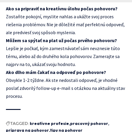
Ako sa pripraviť na kreatívnu úlohu počas pohovoru?
Zostaňte pokojní, myslite nahlas a ukážte svoj proces
riešenia problémov. Nie je dôležité mať perfektnú odpoveď,
ale predviesť svoj spôsob myslenia.
Môžem sa spýtať na plat už počas prvého pohovoru?
Lepšie je počkať, kým zamestnávateľ sám nevznesie túto
tému, alebo až do druhého kola pohovorov. Zamerajte sa
najprv na to, ukázať svoju hodnotu.
Ako dlho mám čakať na odpoveď po pohovore?
Obvykle 1-2 týždne. Ak ste nedostali odpoveď, je vhodné
poslať zdvorilý follow-up e-mail s otázkou na aktuálny stav
procesu.
TAGGED:
kreatívne profesie
pracovný pohovor
príprava na pohovor
tipy na pohovor