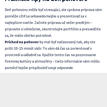
Deň pohovoru môže byť stresujúci, ale správna príprava vám
pomôže cítiť sa sebavedomejšie a prezentovať sa v
najlepšom svetle. Začnite prípravu už večer predtým –
pripravte si oblečenie, skontrolujte portfólio a presvedčite
sa, že máte všetko potrebné.
Príchod na pohovor
by mal byť načasovaný tak, aby ste
prišli 10-15 minút skôr. To vám dá čas sa zorientovať v
prostredí a ukľudniť sa. Využite tento čas na pozorovanie
firemnej kultúry a atmosféry – tieto informácie vám môžu
pomôcť lepšie prispôsobiť svoje odpovede.