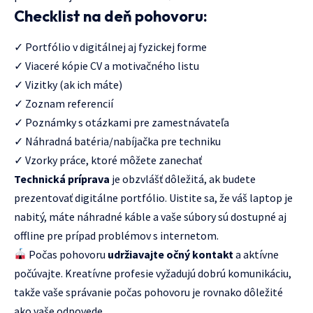
Checklist na deň pohovoru:
✓ Portfólio v digitálnej aj fyzickej forme
✓ Viaceré kópie CV a motivačného listu
✓ Vizitky (ak ich máte)
✓ Zoznam referencií
✓ Poznámky s otázkami pre zamestnávateľa
✓ Náhradná batéria/nabíjačka pre techniku
✓ Vzorky práce, ktoré môžete zanechať
Technická príprava
je obzvlášť dôležitá, ak budete
prezentovať digitálne portfólio. Uistite sa, že váš laptop je
nabitý, máte náhradné káble a vaše súbory sú dostupné aj
offline pre prípad problémov s internetom.
Počas pohovoru
udržiavajte očný kontakt
a aktívne
počúvajte. Kreatívne profesie vyžadujú dobrú komunikáciu,
takže vaše správanie počas pohovoru je rovnako dôležité
ako vaše odpovede.