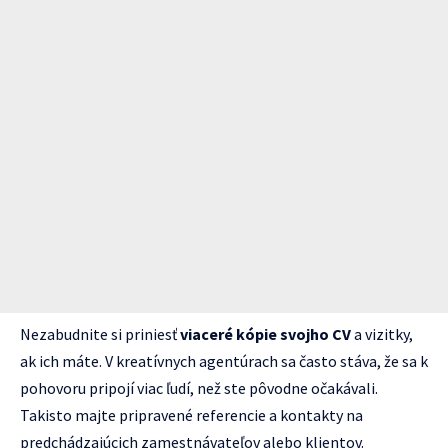
Nezabudnite si priniesť
viaceré kópie svojho CV
a vizitky,
ak ich máte. V kreatívnych agentúrach sa často stáva, že sa k
pohovoru pripojí viac ľudí, než ste pôvodne očakávali.
Takisto majte pripravené referencie a kontakty na
predchádzajúcich zamestnávateľov alebo klientov.