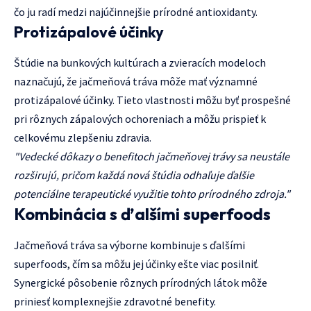
čo ju radí medzi najúčinnejšie prírodné antioxidanty.
Protizápalové účinky
Štúdie na bunkových kultúrach a zvieracích modeloch
naznačujú, že jačmeňová tráva môže mať významné
protizápalové účinky. Tieto vlastnosti môžu byť prospešné
pri rôznych zápalových ochoreniach a môžu prispieť k
celkovému zlepšeniu zdravia.
"Vedecké dôkazy o benefitoch jačmeňovej trávy sa neustále
rozširujú, pričom každá nová štúdia odhaľuje ďalšie
potenciálne terapeutické využitie tohto prírodného zdroja."
Kombinácia s ďalšími superfoods
Jačmeňová tráva sa výborne kombinuje s ďalšími
superfoods, čím sa môžu jej účinky ešte viac posilniť.
Synergické pôsobenie rôznych prírodných látok môže
priniesť komplexnejšie zdravotné benefity.