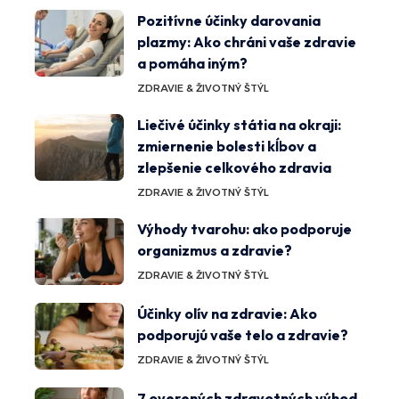
Pozitívne účinky darovania
plazmy: Ako chráni vaše zdravie
a pomáha iným?
ZDRAVIE & ŽIVOTNÝ ŠTÝL
Liečivé účinky státia na okraji:
zmiernenie bolesti kĺbov a
zlepšenie celkového zdravia
ZDRAVIE & ŽIVOTNÝ ŠTÝL
Výhody tvarohu: ako podporuje
organizmus a zdravie?
ZDRAVIE & ŽIVOTNÝ ŠTÝL
Účinky olív na zdravie: Ako
podporujú vaše telo a zdravie?
ZDRAVIE & ŽIVOTNÝ ŠTÝL
7 overených zdravotných výhod