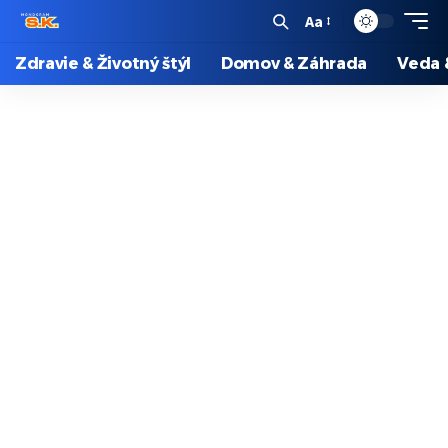
Aa
Zdravie & Životný štýl
Domov & Záhrada
Veda 