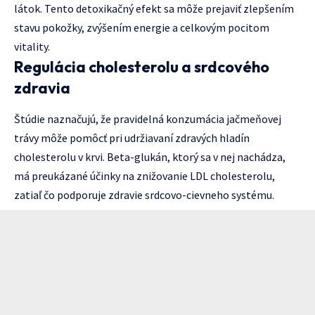
látok. Tento detoxikačný efekt sa môže prejaviť zlepšením
stavu pokožky, zvýšením energie a celkovým pocitom
vitality.
Regulácia cholesterolu a srdcového
zdravia
Štúdie naznačujú, že pravidelná konzumácia jačmeňovej
trávy môže pomôcť pri udržiavaní zdravých hladín
cholesterolu v krvi. Beta-glukán, ktorý sa v nej nachádza,
má preukázané účinky na znižovanie LDL cholesterolu,
zatiaľ čo podporuje zdravie srdcovo-cievneho systému.