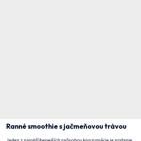
Ranné smoothie s jačmeňovou trávou
Jeden z najobľúbenejších spôsobov konzumácie je pridanie