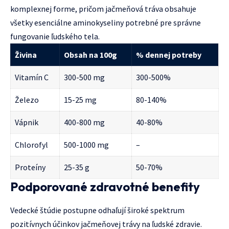
komplexnej forme, pričom jačmeňová tráva obsahuje
všetky esenciálne aminokyseliny potrebné pre správne
fungovanie ľudského tela.
Živina
Obsah na 100g
% dennej potreby
Vitamín C
300-500 mg
300-500%
Železo
15-25 mg
80-140%
Vápnik
400-800 mg
40-80%
Chlorofyl
500-1000 mg
–
Proteíny
25-35 g
50-70%
Podporované zdravotné benefity
Vedecké štúdie postupne odhaľují široké spektrum
pozitívnych účinkov jačmeňovej trávy na ľudské zdravie.