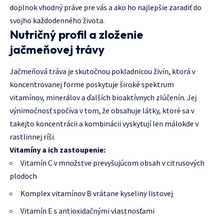
doplnok vhodný práve pre vás a ako ho najlepšie zaradiť do
svojho každodenného života.
Nutričný profil a zloženie
jačmeňovej trávy
Jačmeňová tráva je skutočnou pokladnicou živín, ktorá v
koncentrovanej forme poskytuje široké spektrum
vitamínov, minerálov a ďalších bioaktívnych zlúčenín. Jej
výnimočnosť spočíva v tom, že obsahuje látky, ktoré sa v
takejto koncentrácii a kombinácii vyskytují len málokde v
rastlinnej ríši.
Vitamíny a ich zastoupenie:
Vitamín C v množstve prevyšujúcom obsah v citrusových
plodoch
Komplex vitamínov B vrátane kyseliny listovej
Vitamín E s antioxidačnými vlastnosťami