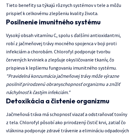
Tieto benefity sa týkajú rôznych systémov v tele a môžu
prispieť k celkovému zlepšeniu kvality života.
Posilnenie imunitného systému
Vysoký obsah vitamínu C, spolu s ďalšími antioxidantmi,
robí z jačmeňovej trávy mocného spojenca v boji proti
infekciám a chorobám. Chlorofyl podporuje tvorbu
červených krviniek a zlepšuje okysličovanie tkanív, čo
prispieva k lepšiemu fungovaniu imunitného systému.
"Pravidelná konzumácia jačmeňovej trávy môže výrazne
posilniť prirodzenú obranyschopnosť organizmu a znížiť
náchylnosť k častým infekciám."
Detoxikácia a čistenie organizmu
Jačmeňová tráva má schopnosť viazať a odstraňovať toxíny
z tela. Chlorofyl pôsobí ako prirodzený čistič krvi, zatiaľ čo
vláknina podporuje zdravé trávenie a elimináciu odpadových