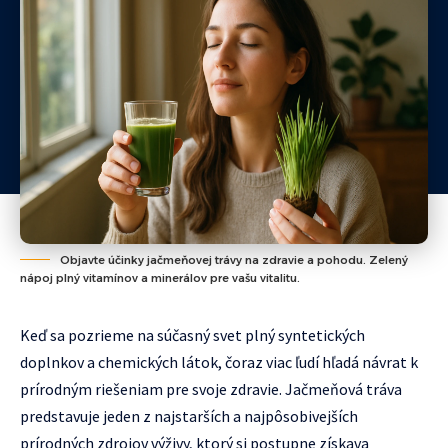
Objavte účinky jačmeňovej trávy na zdravie a pohodu. Zelený
nápoj plný vitamínov a minerálov pre vašu vitalitu.
Keď sa pozrieme na súčasný svet plný syntetických
doplnkov a chemických látok, čoraz viac ľudí hľadá návrat k
prírodným riešeniam pre svoje zdravie. Jačmeňová tráva
predstavuje jeden z najstarších a najpôsobivejších
prírodných zdrojov výživy, ktorý si postupne získava