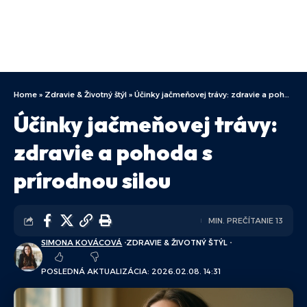
Home
»
Zdravie & Životný štýl
»
Účinky jačmeňovej trávy: zdravie a pohoda s prírodnou silou
Účinky jačmeňovej trávy:
zdravie a pohoda s
prírodnou silou
MIN. PREČÍTANIE 13
SIMONA KOVÁCOVÁ
ZDRAVIE & ŽIVOTNÝ ŠTÝL
POSLEDNÁ AKTUALIZÁCIA: 2026.02.08. 14:31