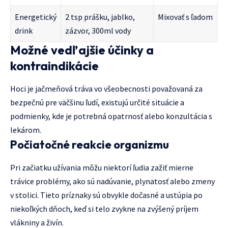
Energetický
2 tsp prášku, jablko,
Mixovať s ľadom
drink
zázvor, 300ml vody
Možné vedľajšie účinky a
kontraindikácie
Hoci je jačmeňová tráva vo všeobecnosti považovaná za
bezpečnú pre väčšinu ľudí, existujú určité situácie a
podmienky, kde je potrebná opatrnosť alebo konzultácia s
lekárom.
Počiatočné reakcie organizmu
Pri začiatku užívania môžu niektorí ľudia zažiť mierne
trávice problémy, ako sú nadúvanie, plynatosť alebo zmeny
v stolici. Tieto príznaky sú obvykle dočasné a ustúpia po
niekoľkých dňoch, keď si telo zvykne na zvýšený príjem
vlákniny a živín.