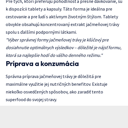
Pre tých, ktorí preferujú pohodlnosť a presné dávkovanie, sú
k dispozícii tablety a kapsuly. Táto forma je ideálna pre
cestovanie a pre ľudí s aktívnym životným štýlom. Tablety
obvykle obsahujú koncentrovaný extrakt jačmeňovej trávy
spolu s ďalšími podpornými látkami.
"Výber správnej formy jačmeňovej trávy je kľúčový pre
dosiahnutie optimálnych výsledkov – dôležité je nájsť formu,
ktorá sa najlepšie hodí do vášho denného režimu."
Príprava a konzumácia
Správna príprava jačmeňovej trávy je dôležitá pre
maximálne využitie jej nutričných benefitov. Existuje
niekoľko osvedčených spôsobov, ako zaradiť tento
superfood do svojej stravy.