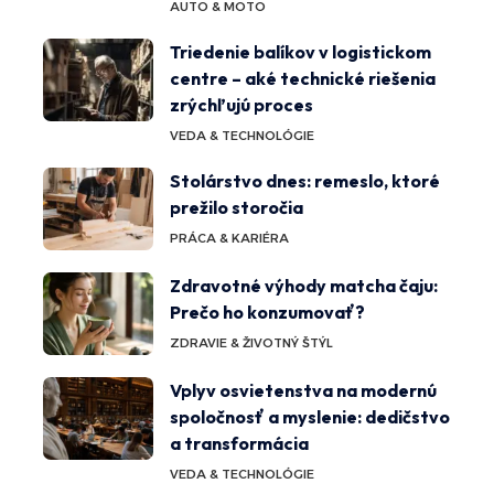
AUTO & MOTO
Triedenie balíkov v logistickom
centre – aké technické riešenia
zrýchľujú proces
VEDA & TECHNOLÓGIE
Stolárstvo dnes: remeslo, ktoré
prežilo storočia
PRÁCA & KARIÉRA
Zdravotné výhody matcha čaju:
Prečo ho konzumovať?
ZDRAVIE & ŽIVOTNÝ ŠTÝL
Vplyv osvietenstva na modernú
spoločnosť a myslenie: dedičstvo
a transformácia
VEDA & TECHNOLÓGIE