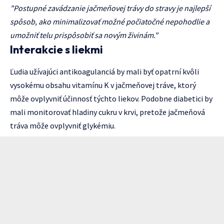
"Postupné zavádzanie jačmeňovej trávy do stravy je najlepší
spôsob, ako minimalizovať možné počiatočné nepohodlie a
umožniť telu prispôsobiť sa novým živinám."
Interakcie s liekmi
Ľudia užívajúci antikoagulanciá by mali byť opatrní kvôli
vysokému obsahu vitamínu K v jačmeňovej tráve, ktorý
môže ovplyvniť účinnosť týchto liekov. Podobne diabetici by
mali monitorovať hladiny cukru v krvi, pretože jačmeňová
tráva môže ovplyvniť glykémiu.