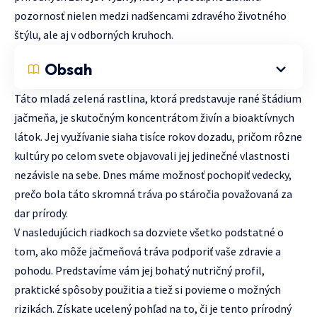
pozornosť nielen medzi nadšencami zdravého životného
štýlu, ale aj v odborných kruhoch.
Obsah
Táto mladá zelená rastlina, ktorá predstavuje rané štádium
jačmeňa, je skutočným koncentrátom živín a bioaktívnych
látok. Jej využívanie siaha tisíce rokov dozadu, pričom rôzne
kultúry po celom svete objavovali jej jedinečné vlastnosti
nezávisle na sebe. Dnes máme možnosť pochopiť vedecky,
prečo bola táto skromná tráva po stáročia považovaná za
dar prírody.
V nasledujúcich riadkoch sa dozviete všetko podstatné o
tom, ako môže jačmeňová tráva podporiť vaše zdravie a
pohodu. Predstavíme vám jej bohatý nutričný profil,
praktické spôsoby použitia a tiež si povieme o možných
rizikách. Získate ucelený pohľad na to, či je tento prírodný