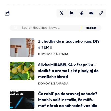
Z chodby do mačacieho raja: DIY
s TEMU
DOMOV & ZÁHRADA
Slivka MIRABELKA v črepníku –
sladké a aromatické plody aj do
menších záhrad
DOMOV & ZÁHRADA
Čo robiť po dopravnej nehode?
Mnohí vodiči netušia, že môžu
mať nárok na náhradné vozidlo