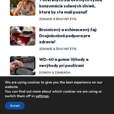
konzumácie sušených sliviek,
ktoré by ste mali poznať
ZDRAVIE & ŽIVOTNÝ ŠTÝL
Brusnicový a echinaceový čaj:
Dvojnásobná podpora pre
zdravie!
ZDRAVIE & ŽIVOTNÝ ŠTÝL
WD-40 a guma: Výhody a
nevýhody pri používaní
DOMOV & ZÁHRADA
We are using cookies to give you the best experience on our
Magické účinky ónyxu:
website.
objavovanie spirituálnych a
You can find out more about which cookies we are using or
fyzických výhod
switch them off in
settings
.
ZDRAVIE & ŽIVOTNÝ ŠTÝL
Accept