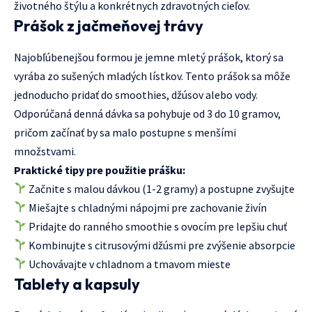
životného štýlu a konkrétnych zdravotných cieľov.
Prášok z jačmeňovej trávy
Najobľúbenejšou formou je jemne mletý prášok, ktorý sa
vyrába zo sušených mladých lístkov. Tento prášok sa môže
jednoducho pridať do smoothies, džúsov alebo vody.
Odporúčaná denná dávka sa pohybuje od 3 do 10 gramov,
pričom začínať by sa malo postupne s menšími
množstvami.
Praktické tipy pre použitie prášku:
Začnite s malou dávkou (1-2 gramy) a postupne zvyšujte
Miešajte s chladnými nápojmi pre zachovanie živín
Pridajte do ranného smoothie s ovocím pre lepšiu chuť
Kombinujte s citrusovými džúsmi pre zvýšenie absorpcie
Uchovávajte v chladnom a tmavom mieste
Tablety a kapsuly