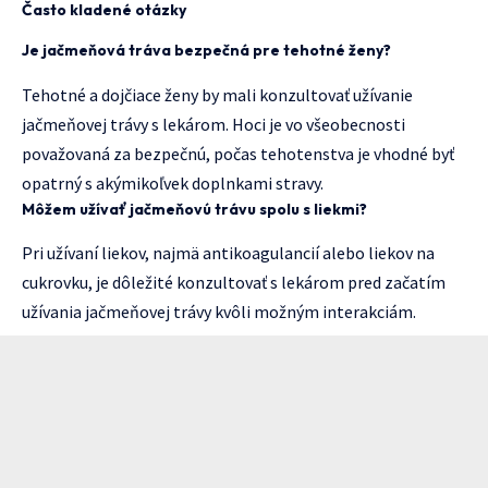
Často kladené otázky
Je jačmeňová tráva bezpečná pre tehotné ženy?
Tehotné a dojčiace ženy by mali konzultovať užívanie
jačmeňovej trávy s lekárom. Hoci je vo všeobecnosti
považovaná za bezpečnú, počas tehotenstva je vhodné byť
opatrný s akýmikoľvek doplnkami stravy.
Môžem užívať jačmeňovú trávu spolu s liekmi?
Pri užívaní liekov, najmä antikoagulancií alebo liekov na
cukrovku, je dôležité konzultovať s lekárom pred začatím
užívania jačmeňovej trávy kvôli možným interakciám.