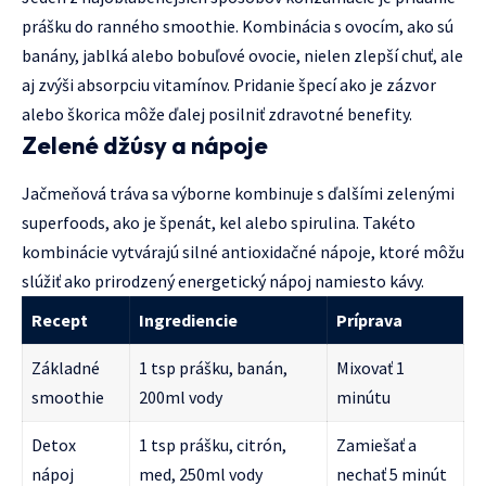
prášku do ranného smoothie. Kombinácia s ovocím, ako sú
banány, jablká alebo bobuľové ovocie, nielen zlepší chuť, ale
aj zvýši absorpciu vitamínov. Pridanie špecí ako je zázvor
alebo škorica môže ďalej posilniť zdravotné benefity.
Zelené džúsy a nápoje
Jačmeňová tráva sa výborne kombinuje s ďalšími zelenými
superfoods, ako je špenát, kel alebo spirulina. Takéto
kombinácie vytvárajú silné antioxidačné nápoje, ktoré môžu
slúžiť ako prirodzený energetický nápoj namiesto kávy.
Recept
Ingrediencie
Príprava
Základné
1 tsp prášku, banán,
Mixovať 1
smoothie
200ml vody
minútu
Detox
1 tsp prášku, citrón,
Zamiešať a
nápoj
med, 250ml vody
nechať 5 minút