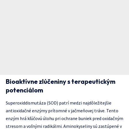
Bioaktívne zlúčeniny s terapeutickým
potenciálom
Superoxiddismutáza (SOD) patrí medzi najdôležitejšie
antioxidačné enzýmy prítomné v jačmeňovej tráve. Tento
enzým hrá kľúčovú úlohu pri ochrane buniek pred oxidačným
stresom a voľnými radikálmi. Aminokyseliny sú zastúpené v