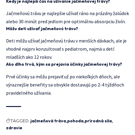
Kedy je najlepší čas na užívanie jačmeňovej trávy?
Jačmeňovú trávu je najlepšie užívať ráno na prázdny žalúdok
alebo 30 minút pred jedlom pre optimálnu absorpciu živín.
Môžu deti užívať jačmeňovú trávu?
Deti môžu užívať jačmeňovú trávu v menších dávkach, ale je
vhodné najprv konzultovať s pediatrom, najmä u detí
mladších ako 12 rokov.
Ako dlho trvá, kým sa prejavia účinky jačmeňovej trávy?
Prvé účinky sa môžu prejaviť už po niekoľkých dňoch, ale
výraznejšie benefity sa obvykle dostavujú po 2-4 týždňoch
pravidelného užívania.
TAGGED:
jačmeňová tráva
pohoda
prírodná sila
zdravie