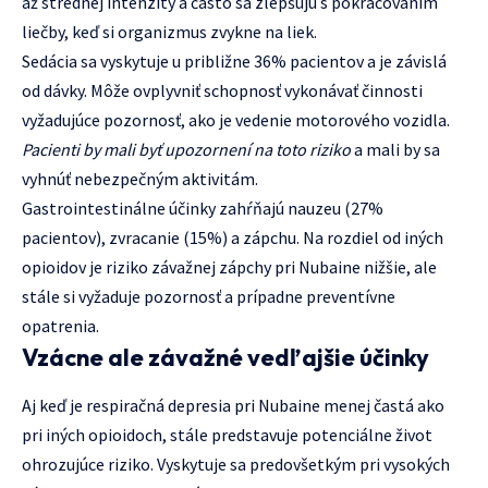
až strednej intenzity a často sa zlepšujú s pokračovaním
liečby, keď si organizmus zvykne na liek.
Sedácia sa vyskytuje u približne 36% pacientov a je závislá
od dávky. Môže ovplyvniť schopnosť vykonávať činnosti
vyžadujúce pozornosť, ako je vedenie motorového vozidla.
Pacienti by mali byť upozornení na toto riziko
a mali by sa
vyhnúť nebezpečným aktivitám.
Gastrointestinálne účinky zahŕňajú nauzeu (27%
pacientov), zvracanie (15%) a zápchu. Na rozdiel od iných
opioidov je riziko závažnej zápchy pri Nubaine nižšie, ale
stále si vyžaduje pozornosť a prípadne preventívne
opatrenia.
Vzácne ale závažné vedľajšie účinky
Aj keď je respiračná depresia pri Nubaine menej častá ako
pri iných opioidoch, stále predstavuje potenciálne život
ohrozujúce riziko. Vyskytuje sa predovšetkým pri vysokých