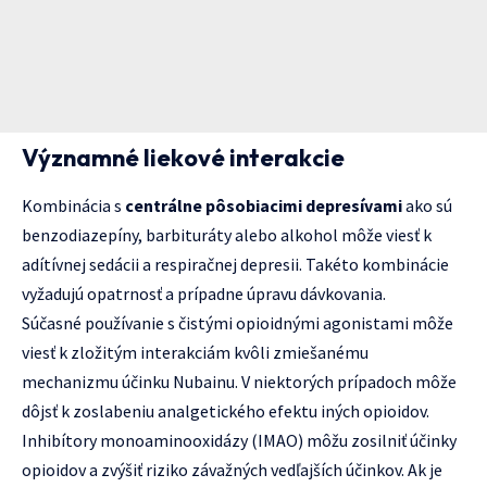
Významné liekové interakcie
Kombinácia s
centrálne pôsobiacimi depresívami
ako sú
benzodiazepíny, barbituráty alebo alkohol môže viesť k
adítívnej sedácii a respiračnej depresii. Takéto kombinácie
vyžadujú opatrnosť a prípadne úpravu dávkovania.
Súčasné používanie s čistými opioidnými agonistami môže
viesť k zložitým interakciám kvôli zmiešanému
mechanizmu účinku Nubainu. V niektorých prípadoch môže
dôjsť k zoslabeniu analgetického efektu iných opioidov.
Inhibítory monoaminooxidázy (IMAO) môžu zosilniť účinky
opioidov a zvýšiť riziko závažných vedľajších účinkov. Ak je