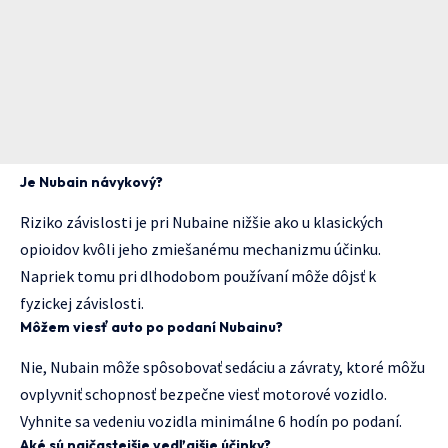
Je Nubain návykový?
Riziko závislosti je pri Nubaine nižšie ako u klasických
opioidov kvôli jeho zmiešanému mechanizmu účinku.
Napriek tomu pri dlhodobom používaní môže dôjsť k
fyzickej závislosti.
Môžem viesť auto po podaní Nubainu?
Nie, Nubain môže spôsobovať sedáciu a závraty, ktoré môžu
ovplyvniť schopnosť bezpečne viesť motorové vozidlo.
Vyhnite sa vedeniu vozidla minimálne 6 hodín po podaní.
Aké sú najčastejšie vedľajšie účinky?