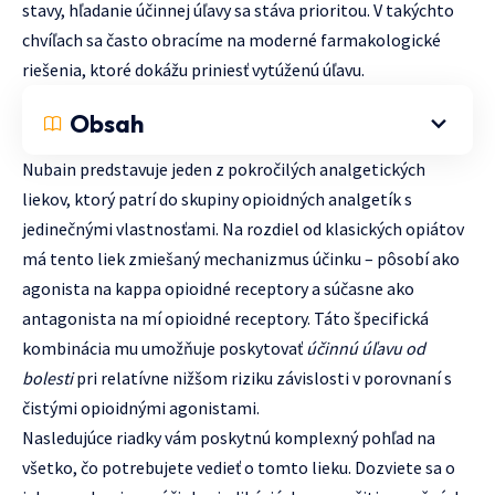
stavy, hľadanie účinnej úľavy sa stáva prioritou. V takýchto
chvíľach sa často obracíme na moderné farmakologické
riešenia, ktoré dokážu priniesť vytúženú úľavu.
Obsah
Nubain predstavuje jeden z pokročilých analgetických
liekov, ktorý patrí do skupiny opioidných analgetík s
jedinečnými vlastnosťami. Na rozdiel od klasických opiátov
má tento liek zmiešaný mechanizmus účinku – pôsobí ako
agonista na kappa opioidné receptory a súčasne ako
antagonista na mí opioidné receptory. Táto špecifická
kombinácia mu umožňuje poskytovať
účinnú úľavu od
bolesti
pri relatívne nižšom riziku závislosti v porovnaní s
čistými opioidnými agonistami.
Nasledujúce riadky vám poskytnú komplexný pohľad na
všetko, čo potrebujete vedieť o tomto lieku. Dozviete sa o