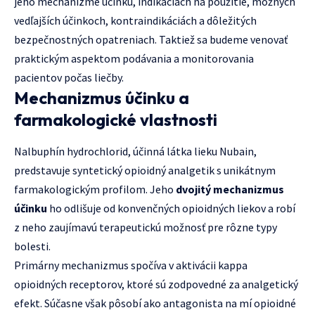
jeho mechanizme účinku, indikáciách na použitie, možných
vedľajších účinkoch, kontraindikáciách a dôležitých
bezpečnostných opatreniach. Taktiež sa budeme venovať
praktickým aspektom podávania a monitorovania
pacientov počas liečby.
Mechanizmus účinku a
farmakologické vlastnosti
Nalbuphín hydrochlorid, účinná látka lieku Nubain,
predstavuje syntetický opioidný analgetik s unikátnym
farmakologickým profilom. Jeho
dvojitý mechanizmus
účinku
ho odlišuje od konvenčných opioidných liekov a robí
z neho zaujímavú terapeutickú možnosť pre rôzne typy
bolesti.
Primárny mechanizmus spočíva v aktivácii kappa
opioidných receptorov, ktoré sú zodpovedné za analgetický
efekt. Súčasne však pôsobí ako antagonista na mí opioidné