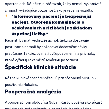
opatreniach. Dôležité je zdôrazniť, že by nemali vykonávať
činnosti vyžadujúce pozornosť, ako je vedenie vozidla.
"Informovaný pacient je bezpečnejší
pacient. Otvorená komunikácia o
očakávaniach a rizikách je základom
úspešnej liečby."
Pacienti by mali vedieť, že účinok lieku sa dostavuje
postupne a nemali by požadovať dodatočné dávky
predčasne. Taktiež by mali byť upozornení na príznaky,
ktoré vyžadujú okamžitú lekársku pozornosť.
Špecifické klinické situácie
Rôzne klinické scenáre vyžadujú prispôsobený prístup k
používaniu Nubainu.
Pooperačná analgézia
V pooperačnom období sa Nubain často používa ako súčasť
multimodálnej analgetickej stratégie. Kombinácia s