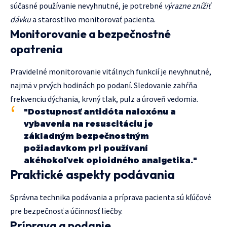
súčasné používanie nevyhnutné, je potrebné
výrazne znížiť
dávku
a starostlivo monitorovať pacienta.
Monitorovanie a bezpečnostné
opatrenia
Pravidelné monitorovanie vitálnych funkcií je nevyhnutné,
najmä v prvých hodinách po podaní. Sledovanie zahŕňa
frekvenciu dýchania, krvný tlak, pulz a úroveň vedomia.
"Dostupnosť antidóta naloxónu a
vybavenia na resuscitáciu je
základným bezpečnostným
požiadavkom pri používaní
akéhokoľvek opioidného analgetika."
Praktické aspekty podávania
Správna technika podávania a príprava pacienta sú kľúčové
pre bezpečnosť a účinnosť liečby.
Príprava a podanie