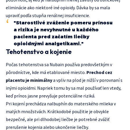
eliminácie ako niektoré iné opioidy. Dávka by sa mala
upraviť podľa stupňa renálnej insuficiencie.
"Starostlivé zváženie pomeru prínosu
a rizika je nevyhnutné u každého
pacienta pred začatím liečby
opioidnými analgetikami."
Tehotenstvo a kojenie
Počas tehotenstva sa Nubain používa predovšetkým v
pôrodníctve, kde má etablované miesto.
Prechod cez
placentu je minimálny
a vpliv na plod je nižší v porovnaní s
inými opioidmi. Napriek tomu by sa mal používať len vtedy,
keď prínos jasne prevyšuje potenciálne riziká.
Pri kojení prechádza nalbuphín do materského mlieka v
malých množstvách. Krátkodobé použitie je obvykle
bezpečné, ale pri dlhodobej liečbe je potrebné zvážiť
prerušenie kojenia alebo ukončenie liečby.