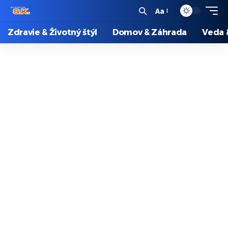
Aa
Zdravie & Životný štýl
Domov & Záhrada
Veda 