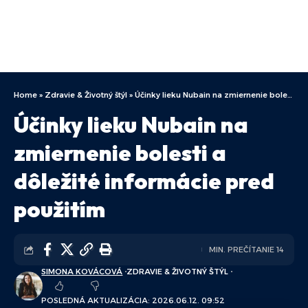
Home
»
Zdravie & Životný štýl
»
Účinky lieku Nubain na zmiernenie bolesti a dôležité informácie pred použitím
Účinky lieku Nubain na
zmiernenie bolesti a
dôležité informácie pred
použitím
MIN. PREČÍTANIE 14
SIMONA KOVÁCOVÁ
ZDRAVIE & ŽIVOTNÝ ŠTÝL
POSLEDNÁ AKTUALIZÁCIA: 2026.06.12. 09:52