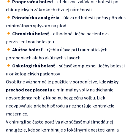
Pooperačná bolesť
– efektívne zvládanie bolesti po
chirurgických zákrokoch rôznej náročnosti
Pôrodnícka analgézia
– úľava od bolesti počas pôrodu s
minimálnym vplyvom na plod
Chronická bolesť
– dlhodobá liečba pacientov s
perzistentnou bolesťou
Akútna bolesť
– rýchla úľava pri traumatických
poraneniach alebo akútnych stavoch
Onkologická bolesť
– súčasť komplexnej liečby bolesti
u onkologických pacientov
Osobitne významné je použitie v pôrodníctve, kde
nízky
prechod cez placentu
a minimálny vpliv na dýchanie
novorodenca robí z Nubainu bezpečnú voľbu. Liek
neovplyvňuje priebeh pôrodu a nezhoršuje kontrakcie
maternice.
V chirurgii sa často používa ako súčasť multimodálnej
analgézie, kde sa kombinuje s lokálnymi anestetikami a