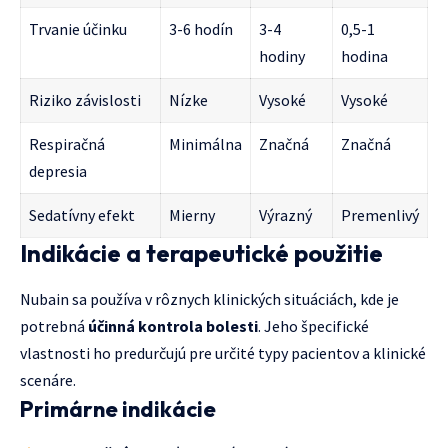
Trvanie účinku
3-6 hodín
3-4
0,5-1
hodiny
hodina
Riziko závislosti
Nízke
Vysoké
Vysoké
Respiračná
Minimálna
Značná
Značná
depresia
Sedatívny efekt
Mierny
Výrazný
Premenlivý
Indikácie a terapeutické použitie
Nubain sa používa v rôznych klinických situáciách, kde je
potrebná
účinná kontrola bolesti
. Jeho špecifické
vlastnosti ho predurčujú pre určité typy pacientov a klinické
scenáre.
Primárne indikácie