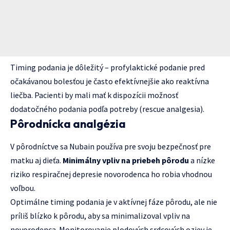
Timing podania je dôležitý – profylaktické podanie pred
očakávanou bolesťou je často efektívnejšie ako reaktívna
liečba. Pacienti by mali mať k dispozícii možnosť
dodatočného podania podľa potreby (rescue analgesia).
Pôrodnícka analgézia
V pôrodníctve sa Nubain používa pre svoju bezpečnosť pre
matku aj dieťa.
Minimálny vpliv na priebeh pôrodu
a nízke
riziko respiračnej depresie novorodenca ho robia vhodnou
voľbou.
Optimálne timing podania je v aktívnej fáze pôrodu, ale nie
príliš blízko k pôrodu, aby sa minimalizoval vpliv na
novorodenca. Monitorovanie plodových srdcových oziev je