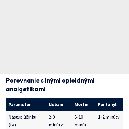
Porovnanie s inými opioidnými
analgetikami
Parameter
Nubain
Morfín
Fentanyl
Nástup účinku
2-3
5-10
1-2 minúty
(i.v.)
minúty
minút