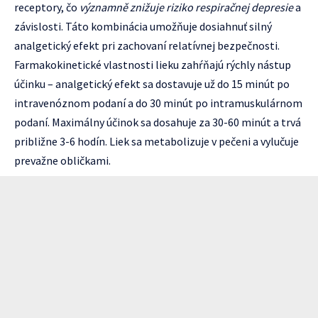
receptory, čo
významně znižuje riziko respiračnej depresie
a
závislosti. Táto kombinácia umožňuje dosiahnuť silný
analgetický efekt pri zachovaní relatívnej bezpečnosti.
Farmakokinetické vlastnosti lieku zahŕňajú rýchly nástup
účinku – analgetický efekt sa dostavuje už do 15 minút po
intravenóznom podaní a do 30 minút po intramuskulárnom
podaní. Maximálny účinok sa dosahuje za 30-60 minút a trvá
približne 3-6 hodín. Liek sa metabolizuje v pečeni a vylučuje
prevažne obličkami.