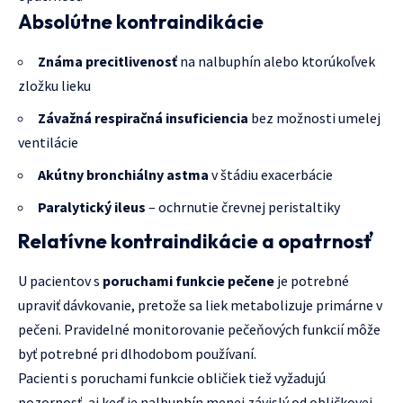
Absolútne kontraindikácie
Známa precitlivenosť
na nalbuphín alebo ktorúkoľvek
zložku lieku
Závažná respiračná insuficiencia
bez možnosti umelej
ventilácie
Akútny bronchiálny astma
v štádiu exacerbácie
Paralytický ileus
– ochrnutie črevnej peristaltiky
Relatívne kontraindikácie a opatrnosť
U pacientov s
poruchami funkcie pečene
je potrebné
upraviť dávkovanie, pretože sa liek metabolizuje primárne v
pečeni. Pravidelné monitorovanie pečeňových funkcií môže
byť potrebné pri dlhodobom používaní.
Pacienti s poruchami funkcie obličiek tiež vyžadujú
pozornosť, aj keď je nalbuphín menej závislý od obličkovej