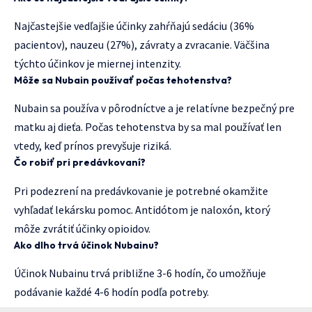
Najčastejšie vedľajšie účinky zahŕňajú sedáciu (36%
pacientov), nauzeu (27%), závraty a zvracanie. Väčšina
týchto účinkov je miernej intenzity.
Môže sa Nubain používať počas tehotenstva?
Nubain sa používa v pôrodníctve a je relatívne bezpečný pre
matku aj dieťa. Počas tehotenstva by sa mal používať len
vtedy, keď prínos prevyšuje riziká.
Čo robiť pri predávkovaní?
Pri podezrení na predávkovanie je potrebné okamžite
vyhľadať lekársku pomoc. Antidótom je naloxón, ktorý
môže zvrátiť účinky opioidov.
Ako dlho trvá účinok Nubainu?
Účinok Nubainu trvá približne 3-6 hodín, čo umožňuje
podávanie každé 4-6 hodín podľa potreby.