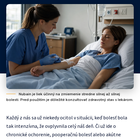
Nubain je liek účinný na zmiernenie stredne silnej až silnej
bolesti. Pred použitím je dôležité konzultovať zdravotný stav s lekárom.
Každý z nás sa už niekedy ocitol v situácii, keď bolesť bola
tak intenzívna, že ovplyvnila celý náš deň. Či už ide o
chronické ochorenie, pooperačnú bolesť alebo akútne