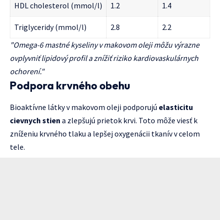
HDL cholesterol (mmol/l)
1.2
1.4
Triglyceridy (mmol/l)
2.8
2.2
"Omega-6 mastné kyseliny v makovom oleji môžu výrazne
ovplyvniť lipidový profil a znížiť riziko kardiovaskulárnych
ochorení."
Podpora krvného obehu
Bioaktívne látky v makovom oleji podporujú
elasticitu
cievnych stien
a zlepšujú prietok krvi. Toto môže viesť k
zníženiu krvného tlaku a lepšej oxygenácii tkanív v celom
tele.