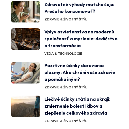
Zdravotné výhody matcha čaju:
Prečo ho konzumovať?
ZDRAVIE & ŽIVOTNÝ ŠTÝL
Vplyv osvietenstva na modernú
spoločnosť a myslenie: dedičstvo
a transformácia
VEDA & TECHNOLÓGIE
Pozitívne účinky darovania
plazmy: Ako chráni vaše zdravie
a pomáha iným?
ZDRAVIE & ŽIVOTNÝ ŠTÝL
Liečivé účinky státia na okraji:
zmiernenie bolesti kĺbov a
zlepšenie celkového zdravia
ZDRAVIE & ŽIVOTNÝ ŠTÝL