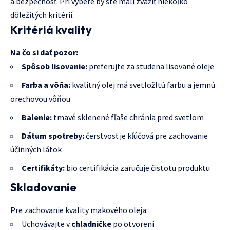
a bezpečnosť. Pri výbere by ste mali zvážiť niekoľko
dôležitých kritérií.
Kritériá kvality
Na čo si dať pozor:
Spôsob lisovanie:
preferujte za studena lisované oleje
Farba a vôňa:
kvalitný olej má svetložltú farbu a jemnú
orechovou vôňou
Balenie:
tmavé sklenené fľaše chránia pred svetlom
Dátum spotreby:
čerstvosť je kľúčová pre zachovanie
účinných látok
Certifikáty:
bio certifikácia zaručuje čistotu produktu
Skladovanie
Pre zachovanie kvality makového oleja:
Uchovávajte v
chladničke
po otvorení