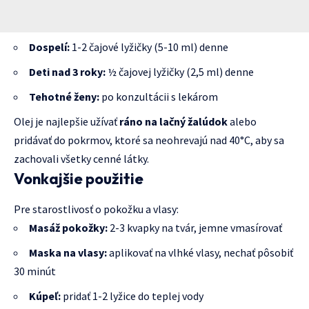
Dospelí:
1-2 čajové lyžičky (5-10 ml) denne
Deti nad 3 roky:
½ čajovej lyžičky (2,5 ml) denne
Tehotné ženy:
po konzultácii s lekárom
Olej je najlepšie užívať
ráno na lačný žalúdok
alebo
pridávať do pokrmov, ktoré sa neohrevajú nad 40°C, aby sa
zachovali všetky cenné látky.
Vonkajšie použitie
Pre starostlivosť o pokožku a vlasy:
Masáž pokožky:
2-3 kvapky na tvár, jemne vmasírovať
Maska na vlasy:
aplikovať na vlhké vlasy, nechať pôsobiť
30 minút
Kúpeľ:
pridať 1-2 lyžice do teplej vody