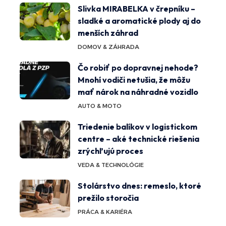
Slivka MIRABELKA v črepníku –
sladké a aromatické plody aj do
menších záhrad
DOMOV & ZÁHRADA
Čo robiť po dopravnej nehode?
Mnohí vodiči netušia, že môžu
mať nárok na náhradné vozidlo
AUTO & MOTO
Triedenie balíkov v logistickom
centre – aké technické riešenia
zrýchľujú proces
VEDA & TECHNOLÓGIE
Stolárstvo dnes: remeslo, ktoré
prežilo storočia
PRÁCA & KARIÉRA