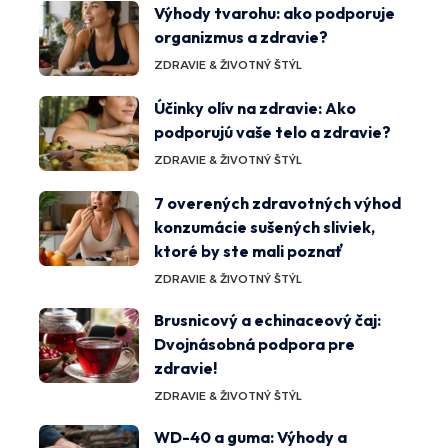
Výhody tvarohu: ako podporuje
organizmus a zdravie?
ZDRAVIE & ŽIVOTNÝ ŠTÝL
Účinky olív na zdravie: Ako
podporujú vaše telo a zdravie?
ZDRAVIE & ŽIVOTNÝ ŠTÝL
7 overených zdravotných výhod
konzumácie sušených sliviek,
ktoré by ste mali poznať
ZDRAVIE & ŽIVOTNÝ ŠTÝL
Brusnicový a echinaceový čaj:
Dvojnásobná podpora pre
zdravie!
ZDRAVIE & ŽIVOTNÝ ŠTÝL
WD-40 a guma: Výhody a