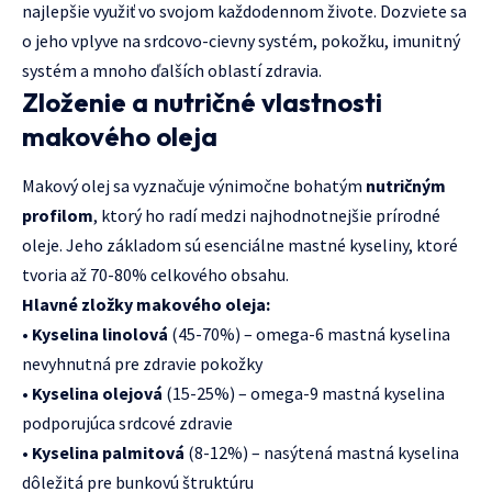
najlepšie využiť vo svojom každodennom živote. Dozviete sa
o jeho vplyve na srdcovo-cievny systém, pokožku, imunitný
systém a mnoho ďalších oblastí zdravia.
Zloženie a nutričné vlastnosti
makového oleja
Makový olej sa vyznačuje výnimočne bohatým
nutričným
profilom
, ktorý ho radí medzi najhodnotnejšie prírodné
oleje. Jeho základom sú esenciálne mastné kyseliny, ktoré
tvoria až 70-80% celkového obsahu.
Hlavné zložky makového oleja:
•
Kyselina linolová
(45-70%) – omega-6 mastná kyselina
nevyhnutná pre zdravie pokožky
•
Kyselina olejová
(15-25%) – omega-9 mastná kyselina
podporujúca srdcové zdravie
•
Kyselina palmitová
(8-12%) – nasýtená mastná kyselina
dôležitá pre bunkovú štruktúru