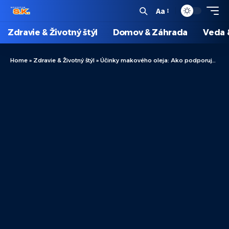
Aa
Zdravie & Životný štýl
Domov & Záhrada
Veda 
Home
»
Zdravie & Životný štýl
»
Účinky makového oleja: Ako podporuje vaše zdravie a organizmus