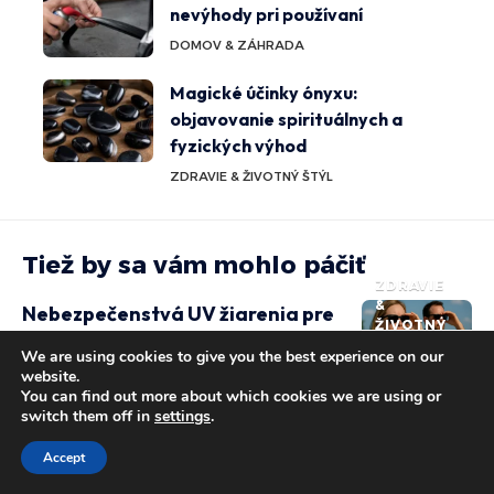
nevýhody pri používaní
DOMOV & ZÁHRADA
Magické účinky ónyxu:
objavovanie spirituálnych a
fyzických výhod
ZDRAVIE & ŽIVOTNÝ ŠTÝL
Tiež by sa vám mohlo páčiť
ZDRAVIE
&
Nebezpečenstvá UV žiarenia pre
ŽIVOTNÝ
oči a ako účinne chrániť náš zrak
ŠTÝL
We are using cookies to give you the best experience on our
website.
ZDRAVIE
SIMONA KOVÁCOVÁ
You can find out more about which cookies we are using or
&
Zdravotné výhody aspiku:
switch them off in
settings
.
ŽIVOTNÝ
Zdravie a chutný pôžitok na
ŠTÝL
tanieri
Accept