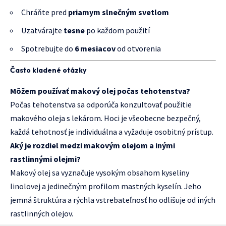
Chráňte pred
priamym slnečným svetlom
Uzatvárajte
tesne
po každom použití
Spotrebujte do
6 mesiacov
od otvorenia
Často kladené otázky
Môžem používať makový olej počas tehotenstva?
Počas tehotenstva sa odporúča konzultovať použitie
makového oleja s lekárom. Hoci je všeobecne bezpečný,
každá tehotnosť je individuálna a vyžaduje osobitný prístup.
Aký je rozdiel medzi makovým olejom a inými
rastlinnými olejmi?
Makový olej sa vyznačuje vysokým obsahom kyseliny
linolovej a jedinečným profilom mastných kyselín. Jeho
jemná štruktúra a rýchla vstrebateľnosť ho odlišuje od iných
rastlinných olejov.