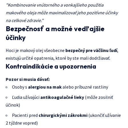
"Kombinovanie vnútorného a vonkajšieho použitia
makového oleja môže maximalizovať jeho pozitívne účinky
na celkové zdravie."
Bezpečnosť a možné vedľajšie
účinky
Hoci je makový olej všeobecne
bezpečný pre väčšinu ľudí
,
existujú určité opatrenia, ktoré by ste mali dodržiavať.
Kontraindikácie a upozornenia
Pozor si musia dávať:
Osoby s
alergiou na mak
alebo príbuzné rastliny
Ľudia užívajúci
antikoagulačné lieky
(môže zosilniť
účinok)
Pacienti pred
chirurgickými zákrokmi
(ukončiť užívanie
2 týždne vopred)