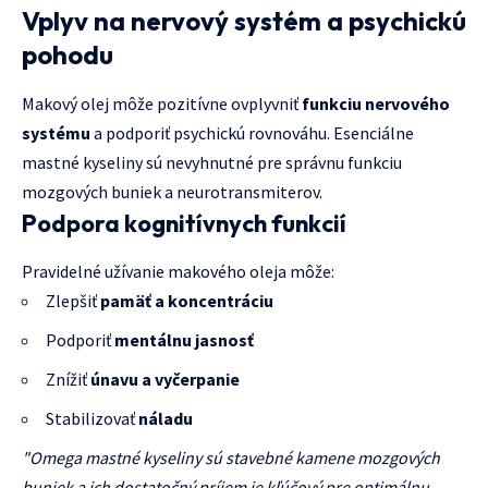
Vplyv na nervový systém a psychickú
pohodu
Makový olej môže pozitívne ovplyvniť
funkciu nervového
systému
a podporiť psychickú rovnováhu. Esenciálne
mastné kyseliny sú nevyhnutné pre správnu funkciu
mozgových buniek a neurotransmiterov.
Podpora kognitívnych funkcií
Pravidelné užívanie makového oleja môže:
Zlepšiť
pamäť a koncentráciu
Podporiť
mentálnu jasnosť
Znížiť
únavu a vyčerpanie
Stabilizovať
náladu
"Omega mastné kyseliny sú stavebné kamene mozgových
buniek a ich dostatočný príjem je kľúčový pre optimálnu