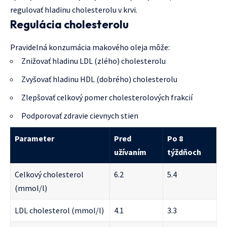
regulovať hladinu cholesterolu v krvi.
Regulácia cholesterolu
Pravidelná konzumácia makového oleja môže:
Znižovať hladinu LDL (zlého) cholesterolu
Zvyšovať hladinu HDL (dobrého) cholesterolu
Zlepšovať celkový pomer cholesterolových frakcií
Podporovať zdravie cievnych stien
Parameter
Pred
Po 8
užívaním
týždňoch
Celkový cholesterol
6.2
5.4
(mmol/l)
LDL cholesterol (mmol/l)
4.1
3.3