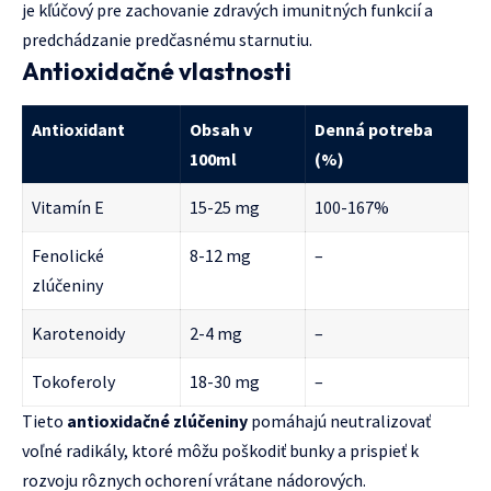
je kľúčový pre zachovanie zdravých imunitných funkcií a
predchádzanie predčasnému starnutiu.
Antioxidačné vlastnosti
Antioxidant
Obsah v
Denná potreba
100ml
(%)
Vitamín E
15-25 mg
100-167%
Fenolické
8-12 mg
–
zlúčeniny
Karotenoidy
2-4 mg
–
Tokoferoly
18-30 mg
–
Tieto
antioxidačné zlúčeniny
pomáhajú neutralizovať
voľné radikály, ktoré môžu poškodiť bunky a prispieť k
rozvoju rôznych ochorení vrátane nádorových.