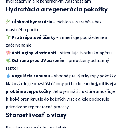
hydratačným a regeneračným vlastnostiam.
Hydratácia a regenerácia pokožky
Hĺbková hydratácia
– rýchlo sa vstrebáva bez
mastného pocitu
Protizápalové účinky
– zmierňuje podráždenie a
začervenanie
Anti-aging vlastnosti
– stimuluje tvorbu kolagénu
Ochrana pred UV žiarením
– prirodzený ochranný
faktor
Regulácia sebumu
– vhodné pre všetky typy pokožky
Makový olej je obzvlášť účinný pri liečbe
suchej, citlivej a
problémovej pokožky
. Jeho jemná štruktúra umožňuje
hlboké preniknutie do kožných vrstiev, kde podporuje
prirodzené regeneračné procesy.
Starostlivosť o vlasy
Pre vlasy makový olej poskytuje: