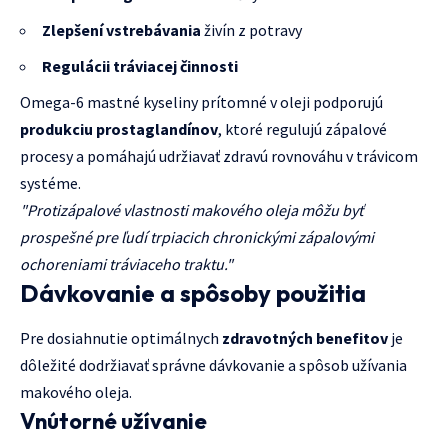
Zlepšení vstrebávania
živín z potravy
Regulácii tráviacej činnosti
Omega-6 mastné kyseliny prítomné v oleji podporujú
produkciu prostaglandínov
, ktoré regulujú zápalové
procesy a pomáhajú udržiavať zdravú rovnováhu v trávicom
systéme.
"Protizápalové vlastnosti makového oleja môžu byť
prospešné pre ľudí trpiacich chronickými zápalovými
ochoreniami tráviaceho traktu."
Dávkovanie a spôsoby použitia
Pre dosiahnutie optimálnych
zdravotných benefitov
je
dôležité dodržiavať správne dávkovanie a spôsob užívania
makového oleja.
Vnútorné užívanie