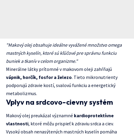
"Makový olej obsahuje ideálne vyvážené množstvo omega
mastných kyselín, ktoré sú kľúčové pre správnu funkciu
buniek a tkanív v celom organizme."
Minerálne látky prítomné v makovom oleji zahŕňajú
vápnik, horčík, fosfor a železo
. Tieto mikronutrienty
podporujú zdravie kostí, svalovú funkciu a energetický
metabolizmus.
Vplyv na srdcovo-cievny systém
Makový olej preukázal významné
kardioprotektívne
vlastnosti
, ktoré môžu prispieť k zdraviu srdca a ciev.
Vysoký obsah nenasýtených mastných kyselín pomáha