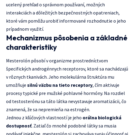
ucelený prehľad o správnom používaní, možných
interakciách a dôležitých bezpečnostných opatreniach,
ktoré vám pomôžu urobiť informované rozhodnutie o jeho
prípadnom využití.
Mechanizmus pôsobenia a základné
charakteristiky
Mesterolón pôsobí v organizme prostredníctvom
špecifických androgénnych receptorov, ktoré sa nachádzajú
v rôznych tkanivách. Jeho molekulárna štruktúra mu
umožňuje
silnú väzbu na tieto receptory
, čím aktivuje
procesy typické pre mužské pohlavné hormóny. Na rozdiel
od testosterónu sa táto látka nevystavuje aromatizácii, čo
znamená, že sa nepremieňa na estrogén.
Jednou z kľúčových vlastností je jeho
orálna biologická
dostupnosť
. Zatiaľ čo mnohé podobné látky sa musia
podávať injekčne, mesterolón si zachováva svoju účinnosť aj