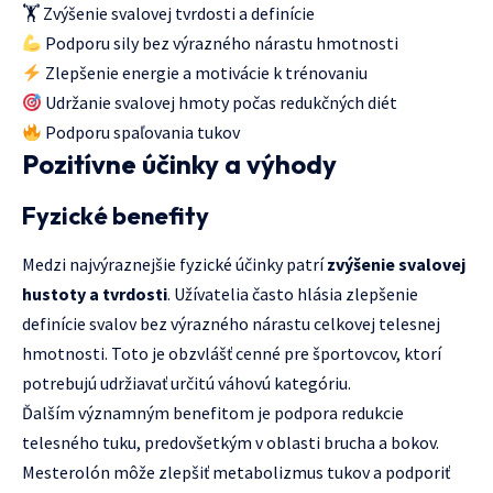
🏋️ Zvýšenie svalovej tvrdosti a definície
Podporu sily bez výrazného nárastu hmotnosti
Zlepšenie energie a motivácie k trénovaniu
Udržanie svalovej hmoty počas redukčných diét
Podporu spaľovania tukov
Pozitívne účinky a výhody
Fyzické benefity
Medzi najvýraznejšie fyzické účinky patrí
zvýšenie svalovej
hustoty a tvrdosti
. Užívatelia často hlásia zlepšenie
definície svalov bez výrazného nárastu celkovej telesnej
hmotnosti. Toto je obzvlášť cenné pre športovcov, ktorí
potrebujú udržiavať určitú váhovú kategóriu.
Ďalším významným benefitom je podpora redukcie
telesného tuku, predovšetkým v oblasti brucha a bokov.
Mesterolón môže zlepšiť metabolizmus tukov a podporiť