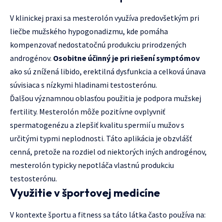
V klinickej praxi sa mesterolón využíva predovšetkým pri
liečbe mužského hypogonadizmu, kde pomáha
kompenzovať nedostatočnú produkciu prirodzených
androgénov.
Osobitne účinný je pri riešení symptómov
ako sú znížená libido, erektilná dysfunkcia a celková únava
súvisiaca s nízkymi hladinami testosterónu.
Ďalšou významnou oblasťou použitia je podpora mužskej
fertility. Mesterolón môže pozitívne ovplyvniť
spermatogenézu a zlepšiť kvalitu spermií u mužov s
určitými typmi neplodnosti. Táto aplikácia je obzvlášť
cenná, pretože na rozdiel od niektorých iných androgénov,
mesterolón typicky nepotláča vlastnú produkciu
testosterónu.
Využitie v športovej medicíne
V kontexte športu a fitness sa táto látka často používa na: