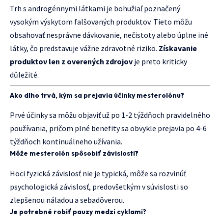
Trh s androgénnymi látkami je bohužiaľ poznačený
vysokým výskytom falšovaných produktov. Tieto môžu
obsahovať nesprávne dávkovanie, nečistoty alebo úplne iné
látky, čo predstavuje vážne zdravotné riziko.
Získavanie
produktov len z overených zdrojov
je preto kriticky
důležité.
Ako dlho trvá, kým sa prejavia účinky mesterolónu?
Prvé účinky sa môžu objaviť už po 1-2 týždňoch pravidelného
používania, pričom plné benefity sa obvykle prejavia po 4-6
týždňoch kontinuálneho užívania.
Môže mesterolón spôsobiť závislosti?
Hoci fyzická závislosť nie je typická, môže sa rozvinúť
psychologická závislosť, predovšetkým v súvislosti so
zlepšenou náladou a sebadôverou.
Je potrebné robiť pauzy medzi cyklami?