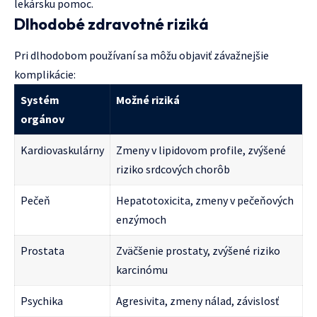
lekársku pomoc.
Dlhodobé zdravotné riziká
Pri dlhodobom používaní sa môžu objaviť závažnejšie
komplikácie:
Systém
Možné riziká
orgánov
Kardiovaskulárny
Zmeny v lipidovom profile, zvýšené
riziko srdcových chorôb
Pečeň
Hepatotoxicita, zmeny v pečeňových
enzýmoch
Prostata
Zväčšenie prostaty, zvýšené riziko
karcinómu
Psychika
Agresivita, zmeny nálad, závislosť