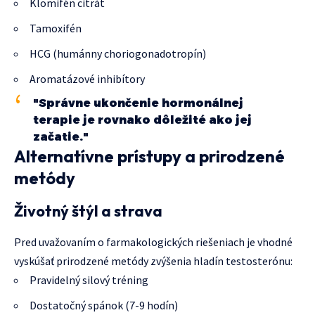
Klomifén citrát
Tamoxifén
HCG (humánny choriogonadotropín)
Aromatázové inhibítory
"Správne ukončenie hormonálnej
terapie je rovnako dôležité ako jej
začatie."
Alternatívne prístupy a prirodzené
metódy
Životný štýl a strava
Pred uvažovaním o farmakologických riešeniach je vhodné
vyskúšať prirodzené metódy zvýšenia hladín testosterónu:
Pravidelný silový tréning
Dostatočný spánok (7-9 hodín)