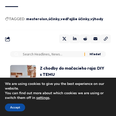
TAGGED:
mesterolon
účinky
vedľajšie účinky
výhody
Z chodby do mačacieho raja: DIY
s TEMU
DOMOV & ZÁHRADA
We are using cookies to give you the best experience on our
website.
Slivka MIRABELKA v črepníku –
You can find out more about which cookies we are using or
switch them off in
settings
.
sladké a aromatické plody aj do
menších záhrad
Accept
DOMOV & ZÁHRADA