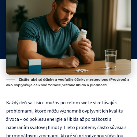
Zistite, aké sú účinky a vedľajšie účinky mesterolonu (Proviron) a
ako ovplyvňuje celkové zdravie, vrátane libida a plodnosti.
Každý deň sa tisíce mužov po celom svete stretávajú s
problémami, ktoré môžu významně ovplyvniť ich kvalitu
života – od poklesu energie a libida až po ťažkosti s
naberaním svalovej hmoty. Tieto problémy často súvisia s
hormonálnymi zmenami, ktoré sú prirodzenou súčasťou