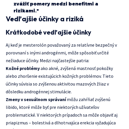
zvážiť pomery medzi benefitmi a
rizikami."
Vedľajšie účinky a riziká
Krátkodobé vedľajšie účinky
Aj keď je mesterolón považovaný za relatívne bezpečný v
porovnaní s inými androgénmi, môže spôsobiť určité
nežiaduce účinky. Medzi najčastejšie patria:
Kožné problémy
ako akné, zvýšená mastnosť pokožky
alebo zhoršenie existujúcich kožných problémov. Tieto
účinky súvisia so zvýšenou aktivitou mazových žliaz v
dôsledku androgénnej stimulácie.
Zmeny v sexuálnom správaní
môžu zahŕňať zvýšenú
libido, ktoré môže byť pre niektorých užívateľov
problematické. V niektorých prípadoch sa môže objaviť aj
priapizmus – bolestivá a dlhotrvajúca erekcia vyžadujúca