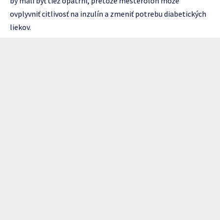
by mali byť tiež opatrní, pretože mesterolón môže
ovplyvniť citlivosť na inzulín a zmeniť potrebu diabetických
liekov.