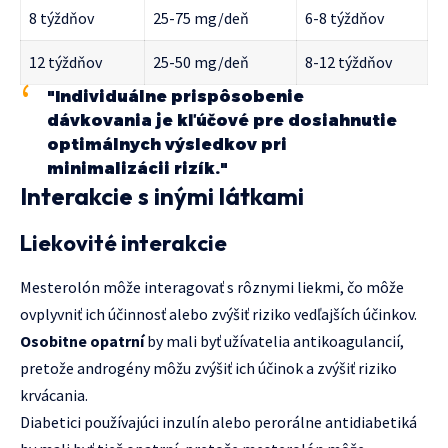
8 týždňov
25-75 mg/deň
6-8 týždňov
12 týždňov
25-50 mg/deň
8-12 týždňov
"Individuálne prispôsobenie
dávkovania je kľúčové pre dosiahnutie
optimálnych výsledkov pri
minimalizácii rizík."
Interakcie s inými látkami
Liekovité interakcie
Mesterolón môže interagovať s rôznymi liekmi, čo môže
ovplyvniť ich účinnosť alebo zvýšiť riziko vedľajších účinkov.
Osobitne opatrní
by mali byť užívatelia antikoagulancií,
pretože androgény môžu zvýšiť ich účinok a zvýšiť riziko
krvácania.
Diabetici používajúci inzulín alebo perorálne antidiabetiká