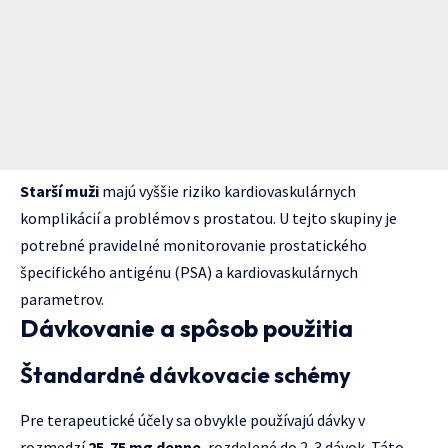
Starší muži
majú vyššie riziko kardiovaskulárnych
komplikácií a problémov s prostatou. U tejto skupiny je
potrebné pravidelné monitorovanie prostatického
špecifického antigénu (PSA) a kardiovaskulárnych
parametrov.
Dávkovanie a spôsob použitia
Štandardné dávkovacie schémy
Pre terapeutické účely sa obvykle používajú dávky v
rozmedzí
25-75 mg denne
, rozdelené do 2-3 dávok. Táto