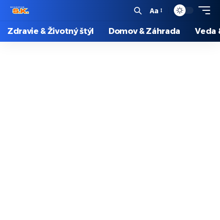
Aa
Zdravie & Životný štýl
Domov & Záhrada
Veda 