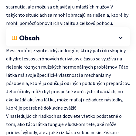
starnutia, ale môžu sa objaviť aj u mladších mužov. V
takýchto situáciách sa mnohí obracajú na riešenia, ktoré by
mohli pomôcť obnoviť ich vitalitu a celkovú pohodu.
Obsah
Mesterolón je syntetický androgén, ktorý patrí do skupiny
dihydrotestosterónových derivátov a často sa využíva na
riešenie rôznych mužských hormonálnych problémov. Táto
látka má svoje špecifické vlastnosti a mechanizmy
pôsobenia, ktoré ju odlišujú od iných podobných preparátov.
Jeho účinky môžu byť prospešné v určitých situáciách, no
ako každá aktívna látka, môže mať aj nežiaduce následky,
ktoré je potrebné dôkladne zvážiť.
V nasledujúcich riadkoch sa dozviete všetko podstatné o
tom, ako táto látka funguje v ľudskom tele, aké môže
priniesť výhody, ale aj aké riziká so sebou nesie. Získate