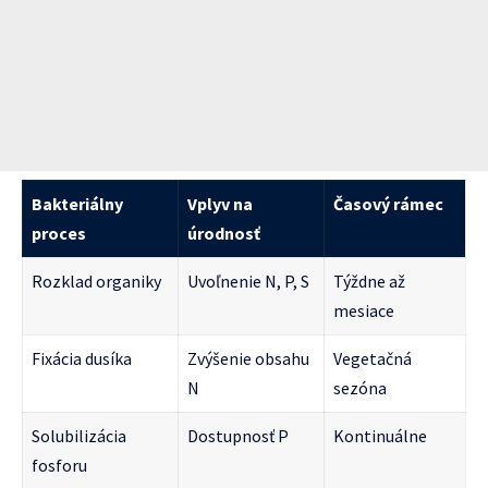
Bakteriálny
Vplyv na
Časový rámec
proces
úrodnosť
Rozklad organiky
Uvoľnenie N, P, S
Týždne až
mesiace
Fixácia dusíka
Zvýšenie obsahu
Vegetačná
N
sezóna
Solubilizácia
Dostupnosť P
Kontinuálne
fosforu