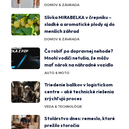
DOMOV & ZÁHRADA
Slivka MIRABELKA v črepníku –
sladké a aromatické plody aj do
menších záhrad
DOMOV & ZÁHRADA
Čo robiť po dopravnej nehode?
Mnohí vodiči netušia, že môžu
mať nárok na náhradné vozidlo
AUTO & MOTO
Triedenie balíkov v logistickom
centre – aké technické riešenia
zrýchľujú proces
VEDA & TECHNOLÓGIE
Stolárstvo dnes: remeslo, ktoré
prežilo storočia