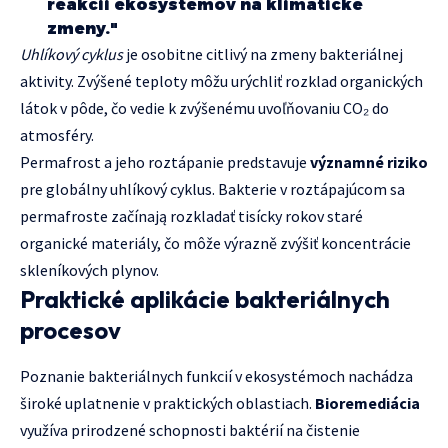
reakcii ekosystémov na klimatické
zmeny."
Uhlíkový cyklus
je osobitne citlivý na zmeny bakteriálnej
aktivity. Zvýšené teploty môžu urýchliť rozklad organických
látok v pôde, čo vedie k zvýšenému uvoľňovaniu CO₂ do
atmosféry.
Permafrost a jeho roztápanie predstavuje
významné riziko
pre globálny uhlíkový cyklus. Bakterie v roztápajúcom sa
permafroste začínają rozkladať tisícky rokov staré
organické materiály, čo môže výrazně zvýšiť koncentrácie
skleníkových plynov.
Praktické aplikácie bakteriálnych
procesov
Poznanie bakteriálnych funkcií v ekosystémoch nachádza
široké uplatnenie v praktických oblastiach.
Bioremediácia
využíva prirodzené schopnosti baktérií na čistenie