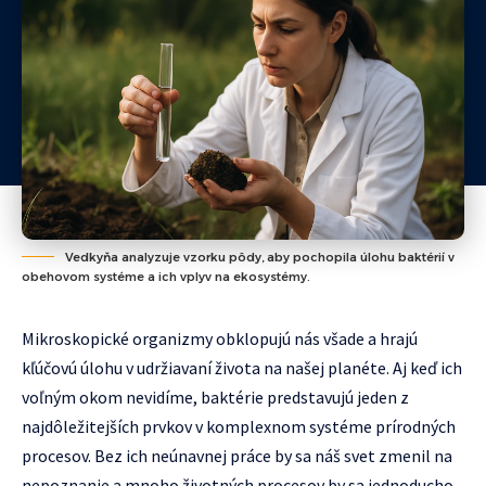
Vedkyňa analyzuje vzorku pôdy, aby pochopila úlohu baktérií v
obehovom systéme a ich vplyv na ekosystémy.
Mikroskopické organizmy obklopujú nás všade a hrajú
kľúčovú úlohu v udržiavaní života na našej planéte. Aj keď ich
voľným okom nevidíme, baktérie predstavujú jeden z
najdôležitejších prvkov v komplexnom systéme prírodných
procesov. Bez ich neúnavnej práce by sa náš svet zmenil na
nepoznanie a mnoho životných procesov by sa jednoducho