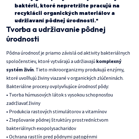
baktérií, ktoré nepretržite pracujú na
recyklácii organických materiálov a
udržiavaní pôdnej úrodnosti."
Tvorba a udržiavanie pôdnej
úrodnosti
Pôdna úrodnosť je priamo závislá od aktivity bakteriálnych
spoločenstiev, ktoré vytvárajú a udržiavajú
komplexný
systém živín
. Tieto mikroorganizmy produkujú enzýmy,
ktoré uvoľňujú živiny viazané v organických zlúčeninách.
Bakteriálne procesy ovplyvňujúce úrodnosť pôdy:
• Tvorba húmusových látok s vysokou schopnosťou
zadržiavať živiny
• Produkcia rastových stimulátorov a vitamínov
• Zlepšovanie pôdnej štruktúry prostredníctvom
bakteriálnych exopolysacharidov
• Ochrana rastlín pred pôdnymi patogénmi