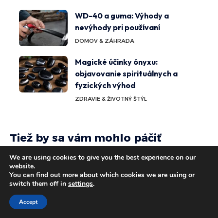
WD-40 a guma: Výhody a
nevýhody pri používaní
DOMOV & ZÁHRADA
Magické účinky ónyxu:
objavovanie spirituálnych a
fyzických výhod
ZDRAVIE & ŽIVOTNÝ ŠTÝL
Tiež by sa vám mohlo páčiť
We are using cookies to give you the best experience on our
Funkcia a význam balanséra v
VEDA &
website.
modernej technológii
TECHNOLÓGIE
You can find out more about which cookies we are using or
switch them off in
settings
.
SIMONA KOVÁCOVÁ
Podlahové kúrenie a jeho tienisté
Accept
VEDA &
stránky: Riziká a ochranné tipy
TECHNOLÓGIE