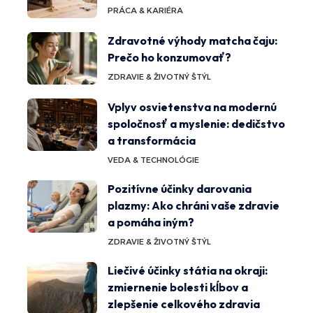
PRÁCA & KARIÉRA
Zdravotné výhody matcha čaju:
Prečo ho konzumovať?
ZDRAVIE & ŽIVOTNÝ ŠTÝL
Vplyv osvietenstva na modernú
spoločnosť a myslenie: dedičstvo
a transformácia
VEDA & TECHNOLÓGIE
Pozitívne účinky darovania
plazmy: Ako chráni vaše zdravie
a pomáha iným?
ZDRAVIE & ŽIVOTNÝ ŠTÝL
Liečivé účinky státia na okraji:
zmiernenie bolesti kĺbov a
zlepšenie celkového zdravia