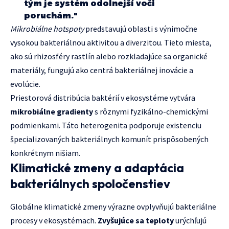
tým je systém odolnejší voči
poruchám."
Mikrobiálne hotspoty
predstavujú oblasti s výnimočne
vysokou bakteriálnou aktivitou a diverzitou. Tieto miesta,
ako sú rhizosféry rastlín alebo rozkladajúce sa organické
materiály, fungujú ako centrá bakteriálnej inovácie a
evolúcie.
Priestorová distribúcia baktérií v ekosystéme vytvára
mikrobiálne gradienty
s rôznymi fyzikálno-chemickými
podmienkami. Táto heterogenita podporuje existenciu
špecializovaných bakteriálnych komunít prispôsobených
konkrétnym nišiam.
Klimatické zmeny a adaptácia
bakteriálnych spoločenstiev
Globálne klimatické zmeny výrazne ovplyvňujú bakteriálne
procesy v ekosystémach.
Zvyšujúce sa teploty
urýchľujú