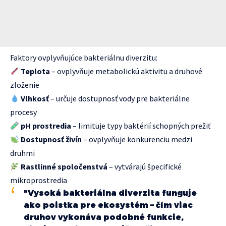
Faktory ovplyvňujúce bakteriálnu diverzitu:
Teplota
– ovplyvňuje metabolickú aktivitu a druhové
zloženie
Vlhkosť
– určuje dostupnosť vody pre bakteriálne
procesy
pH prostredia
– limituje typy baktérií schopných prežiť
Dostupnosť živín
– ovplyvňuje konkurenciu medzi
druhmi
Rastlinné spoločenstvá
– vytvárajú špecifické
mikroprostredia
"Vysoká bakteriálna diverzita funguje
ako poistka pre ekosystém – čím viac
druhov vykonáva podobné funkcie,