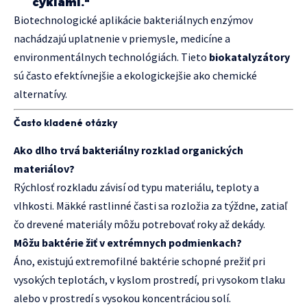
cyklami."
Biotechnologické aplikácie bakteriálnych enzýmov
nachádzajú uplatnenie v priemysle, medicíne a
environmentálnych technológiách. Tieto
biokatalyzátory
sú často efektívnejšie a ekologickejšie ako chemické
alternatívy.
Často kladené otázky
Ako dlho trvá bakteriálny rozklad organických
materiálov?
Rýchlosť rozkladu závisí od typu materiálu, teploty a
vlhkosti. Mäkké rastlinné časti sa rozložia za týždne, zatiaľ
čo drevené materiály môžu potrebovať roky až dekády.
Môžu baktérie žiť v extrémnych podmienkach?
Áno, existujú extremofilné baktérie schopné prežiť pri
vysokých teplotách, v kyslom prostredí, pri vysokom tlaku
alebo v prostredí s vysokou koncentráciou solí.