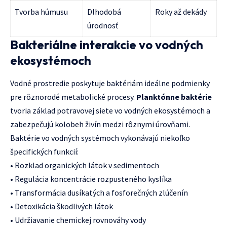
Tvorba húmusu
Dlhodobá
Roky až dekády
úrodnosť
Bakteriálne interakcie vo vodných
ekosystémoch
Vodné prostredie poskytuje baktériám ideálne podmienky
pre rôznorodé metabolické procesy.
Planktónne baktérie
tvoria základ potravovej siete vo vodných ekosystémoch a
zabezpečujú kolobeh živín medzi rôznymi úrovňami.
Baktérie vo vodných systémoch vykonávajú niekoľko
špecifických funkcií:
• Rozklad organických látok v sedimentoch
• Regulácia koncentrácie rozpusteného kyslíka
• Transformácia dusíkatých a fosforečných zlúčenín
• Detoxikácia škodlivých látok
• Udržiavanie chemickej rovnováhy vody