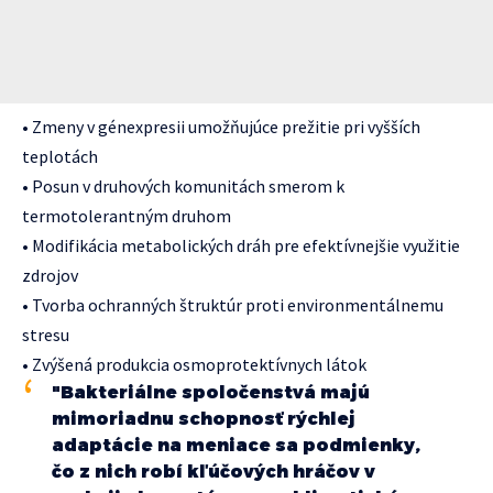
• Zmeny v génexpresii umožňujúce prežitie pri vyšších
teplotách
• Posun v druhových komunitách smerom k
termotolerantným druhom
• Modifikácia metabolických dráh pre efektívnejšie využitie
zdrojov
• Tvorba ochranných štruktúr proti environmentálnemu
stresu
• Zvýšená produkcia osmoprotektívnych látok
"Bakteriálne spoločenstvá majú
mimoriadnu schopnosť rýchlej
adaptácie na meniace sa podmienky,
čo z nich robí kľúčových hráčov v