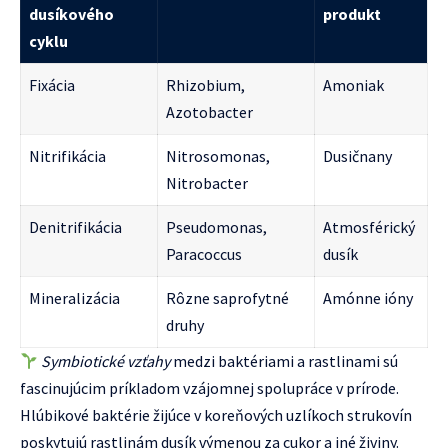
dusíkového
produkt
cyklu
Fixácia
Rhizobium,
Amoniak
Azotobacter
Nitrifikácia
Nitrosomonas,
Dusičnany
Nitrobacter
Denitrifikácia
Pseudomonas,
Atmosférický
Paracoccus
dusík
Mineralizácia
Rôzne saprofytné
Amónne ióny
druhy
Symbiotické vzťahy
medzi baktériami a rastlinami sú
fascinujúcim príkladom vzájomnej spolupráce v prírode.
Hlúbikové baktérie žijúce v koreňových uzlíkoch strukovín
poskytujú rastlinám dusík výmenou za cukor a iné živiny.