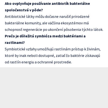
Ako ovplyvňuje používanie antibiotík bakteriálne
spoločenstvá v pôde?
Antibiotické látky môžu dočasne narušiť prirodzené
bakteriálne komunity, ale väčšina ekosystémov má
schopnosť regenerácie po ukončení pôsobenia týchto látok.
Prečo je dôležitá symbióza medzi baktériami a
rastlinami?
Symbiotické vzťahy umožňujú rastlinám prístup k živinám,
ktoré by inak neboli dostupné, zatiaľ čo baktérie získavajú
od rastlín energiu a ochranné prostredie.