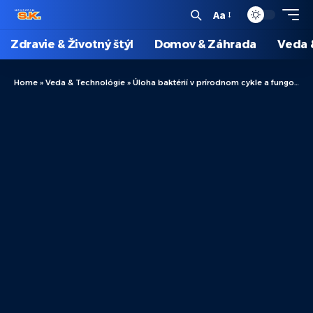
Aa
Zdravie & Životný štýl
Domov & Záhrada
Veda 
Home
»
Veda & Technológie
»
Úloha baktérií v prírodnom cykle a fungovaní ekosystémov