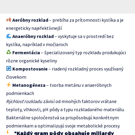
Aeróbny rozklad
– prebíha za prítomnosti kyslíka a je
energeticky najefektívnejší
Anaeróbny rozklad
– vyskytuje sa v prostredí bez
kyslíka, napríklad v močiaroch
Fermentácia
– špecializovaný typ rozkladu produkujúci
rôzne organické kyseliny
Kompostovanie
– riadený rozkladný proces využívaný
človekom
Metanogéneza
– tvorba metánu v anaeróbnych
podmienkach
Rýchlosť rozkladu
závisí od mnohých faktorov vrátane
teploty, vlhkosti, pH pôdy a typu rozkladaného materiálu.
Bakteriálne spoločenstvá sa prispôsobujú konkrétnym
podmienkam a optimalizujú svoje metabolické procesy.
"Každý gram pôdy obsahuje miliardy