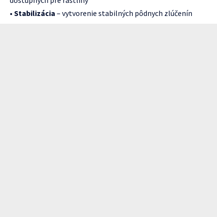
dostupných pre rastliny
•
Stabilizácia
– vytvorenie stabilných pôdnych zlúčenín