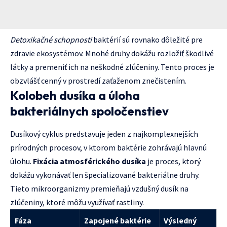
Detoxikačné schopnosti
baktérií sú rovnako dôležité pre
zdravie ekosystémov. Mnohé druhy dokážu rozložiť škodlivé
látky a premeniť ich na neškodné zlúčeniny. Tento proces je
obzvlášť cenný v prostredí zaťaženom znečistením.
Kolobeh dusíka a úloha
bakteriálnych spoločenstiev
Dusíkový cyklus predstavuje jeden z najkomplexnejších
prírodných procesov, v ktorom baktérie zohrávajú hlavnú
úlohu.
Fixácia atmosférického dusíka
je proces, ktorý
dokážu vykonávať len špecializované bakteriálne druhy.
Tieto mikroorganizmy premieňajú vzdušný dusík na
zlúčeniny, ktoré môžu využívať rastliny.
Fáza
Zapojené baktérie
Výsledný