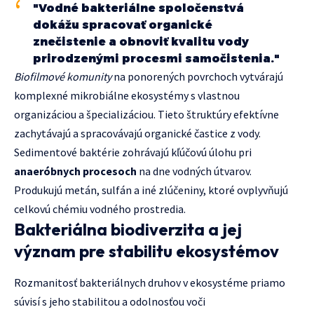
"Vodné bakteriálne spoločenstvá
dokážu spracovať organické
znečistenie a obnoviť kvalitu vody
prirodzenými procesmi samočistenia."
Biofilmové komunity
na ponorených povrchoch vytvárajú
komplexné mikrobiálne ekosystémy s vlastnou
organizáciou a špecializáciou. Tieto štruktúry efektívne
zachytávajú a spracovávajú organické častice z vody.
Sedimentové baktérie zohrávajú kľúčovú úlohu pri
anaeróbnych procesoch
na dne vodných útvarov.
Produkujú metán, sulfán a iné zlúčeniny, ktoré ovplyvňujú
celkovú chémiu vodného prostredia.
Bakteriálna biodiverzita a jej
význam pre stabilitu ekosystémov
Rozmanitosť bakteriálnych druhov v ekosystéme priamo
súvisí s jeho stabilitou a odolnosťou voči