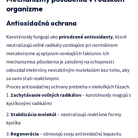
organizme
Antioxidačná ochrana
Karoténoidy fungujú ako
prirodzené antioxidanty
, ktoré
neutralizujú voľné radikály vznikajúce pri normálnom
metabolizme aj vplyvom vonkajších faktorov. Ich
mechanizmus pôsobenia je založený na schopnosti
odovzdať elektróny nestabilným molekulám bez toho, aby
sa sami stali reaktívnymi.
Proces antioxidačnej ochrany prebieha v niekoľkých fázach:
Zachytávanie voľných radikálov
– karoténoidy reagujú s
kyslíkovými radikálmi
Stabilizácia molekúl
– neutralizujú reaktívne formy
kyslíka
Regenerácia
– obnovujú svoju antioxidačnú kapacitu