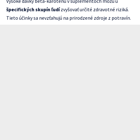
Vysoké dávky beta-karoténu v suplementoch môžu u
špecifických skupín ľudí
zvyšovať určité zdravotné riziká.
Tieto účinky sa nevzťahujú na prirodzené zdroje z potravín.