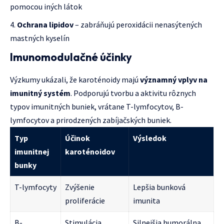
pomocou iných látok
Ochrana lipidov
– zabráňujú peroxidácii nenasýtených
mastných kyselín
Imunomodulačné účinky
Výzkumy ukázali, že karoténoidy majú
významný vplyv na
imunitný systém
. Podporujú tvorbu a aktivitu rôznych
typov imunitných buniek, vrátane T-lymfocytov, B-
lymfocytov a prirodzených zabíjačských buniek.
Typ
Účinok
Výsledok
imunitnej
karoténoidov
bunky
T-lymfocyty
Zvýšenie
Lepšia bunková
proliferácie
imunita
B-
Stimulácia
Silnejšia humorálna