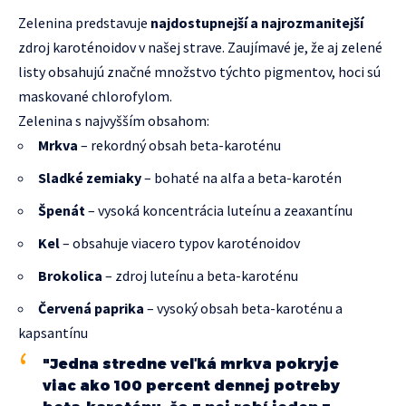
Zelenina predstavuje
najdostupnejší a najrozmanitejší
zdroj karoténoidov v našej strave. Zaujímavé je, že aj zelené
listy obsahujú značné množstvo týchto pigmentov, hoci sú
maskované chlorofylom.
Zelenina s najvyšším obsahom:
Mrkva
– rekordný obsah beta-karoténu
Sladké zemiaky
– bohaté na alfa a beta-karotén
Špenát
– vysoká koncentrácia luteínu a zeaxantínu
Kel
– obsahuje viacero typov karoténoidov
Brokolica
– zdroj luteínu a beta-karoténu
Červená paprika
– vysoký obsah beta-karoténu a
kapsantínu
"Jedna stredne veľká mrkva pokryje
viac ako 100 percent dennej potreby