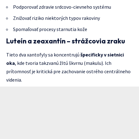
Podporovať zdravie srdcovo-cievneho systému
Znižovať riziko niektorých typov rakoviny
Spomaľovať procesy starnutia kože
Luteín a zeaxantín – strážcovia zraku
Tieto dva xantofyly sa koncentrujú
špecificky v sietnici
oka
, kde tvoria takzvanú žltú škvrnu (makulu). Ich
prítomnosť je kritická pre zachovanie ostrého centrálneho
videnia.