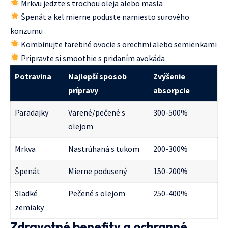
Mrkvu jedzte s trochou oleja alebo masla
Špenát a kel mierne poduste namiesto surového
konzumu
Kombinujte farebné ovocie s orechmi alebo semienkami
Pripravte si smoothie s pridaním avokáda
Potravina
Najlepší sposob
Zvýšenie
prípravy
absorpcie
Paradajky
Varené/pečené s
300-500%
olejom
Mrkva
Nastrúhaná s tukom
200-300%
Špenát
Mierne podusený
150-200%
Sladké
Pečené s olejom
250-400%
zemiaky
Zdravotné benefity a ochranné