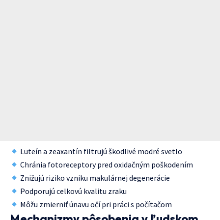
Luteín a zeaxantín filtrujú škodlivé modré svetlo
Chránia fotoreceptory pred oxidačným poškodením
Znižujú riziko vzniku makulárnej degenerácie
Podporujú celkovú kvalitu zraku
Môžu zmierniť únavu očí pri práci s počítačom
Mechanizmy pôsobenia v ľudskom