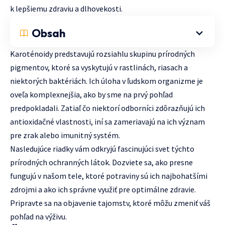
k lepšiemu zdraviu a dlhovekosti.
Obsah
Karoténoidy predstavujú rozsiahlu skupinu prírodných
pigmentov, ktoré sa vyskytujú v rastlinách, riasach a
niektorých baktériách. Ich úloha v ľudskom organizme je
oveľa komplexnejšia, ako by sme na prvý pohľad
predpokladali. Zatiaľ čo niektorí odborníci zdôrazňujú ich
antioxidačné vlastnosti, iní sa zameriavajú na ich význam
pre zrak alebo imunitný systém.
Nasledujúce riadky vám odkryjú fascinujúci svet týchto
prírodných ochranných látok. Dozviete sa, ako presne
fungujú v našom tele, ktoré potraviny sú ich najbohatšími
zdrojmi a ako ich správne využiť pre optimálne zdravie.
Pripravte sa na objavenie tajomstv, ktoré môžu zmeniť váš
pohľad na výživu.