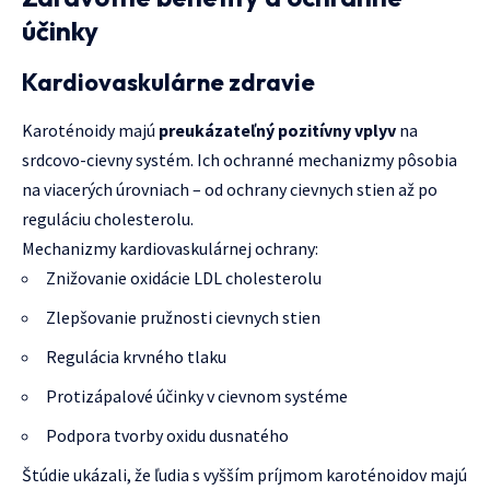
účinky
Kardiovaskulárne zdravie
Karoténoidy majú
preukázateľný pozitívny vplyv
na
srdcovo-cievny systém. Ich ochranné mechanizmy pôsobia
na viacerých úrovniach – od ochrany cievnych stien až po
reguláciu cholesterolu.
Mechanizmy kardiovaskulárnej ochrany:
Znižovanie oxidácie LDL cholesterolu
Zlepšovanie pružnosti cievnych stien
Regulácia krvného tlaku
Protizápalové účinky v cievnom systéme
Podpora tvorby oxidu dusnatého
Štúdie ukázali, že ľudia s vyšším príjmom karoténoidov majú