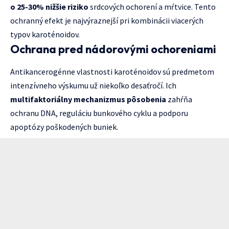
o 25-30% nižšie riziko
srdcových ochorení a mŕtvice. Tento
ochranný efekt je najvýraznejší pri kombinácii viacerých
typov karoténoidov.
Ochrana pred nádorovými ochoreniami
Antikancerogénne vlastnosti karoténoidov sú predmetom
intenzívneho výskumu už niekoľko desaťročí. Ich
multifaktoriálny mechanizmus pôsobenia
zahŕňa
ochranu DNA, reguláciu bunkového cyklu a podporu
apoptózy poškodených buniek.