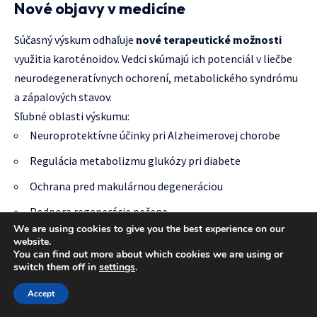
Nové objavy v medicíne
Súčasný výskum odhaľuje
nové terapeutické možnosti
využitia karoténoidov. Vedci skúmajú ich potenciál v liečbe
neurodegeneratívnych ochorení, metabolického syndrómu
a zápalových stavov.
Sľubné oblasti výskumu:
Neuroprotektívne účinky pri Alzheimerovej chorobe
Regulácia metabolizmu glukózy pri diabete
Ochrana pred makulárnou degeneráciou
Podpora regenerácie pečene
We are using cookies to give you the best experience on our
Protizápalové účinky pri artritíde
website.
You can find out more about which cookies we are using or
Biotechnologické inovácie
switch them off in
settings
.
Accept
Moderné biotechnológie umožňujú
zvyšovanie obsahu
karoténoidov
v potravinách pomocou genetickej