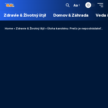
Aa
Zdravie & Životný štýl
Domov & Záhrada
Veda 
Home
»
Zdravie & Životný štýl
»
Úloha karoténu: Prečo je nepostrádateľný pre náš organizmus?