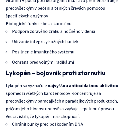
vitamín A podľa potrieb organizmu. Táto premena sa deje
predovšetkým v pečeni a tenkých črevách pomocou
špecifických enzýmov.
Biologické funkcie beta-karoténu:
Podpora zdravého zraku a nočného videnia
Udržanie integrity kožných buniek
Posilnenie imunitného systému
Ochrana pred voľnými radikálmi
Lykopén – bojovník proti starnutiu
Lykopén sa vyznačuje
najvyššou antioxidačnou aktivitou
spomedzi všetkých karoténoidov. Koncentruje sa
predovšetkým v paradajkách a paradajkových produktoch,
pričom jeho biodostupnosť sa zvyšuje tepelnou úpravou.
Vedci zistili, že lykopén má schopnosť:
Chrániť bunky pred poškodením DNA