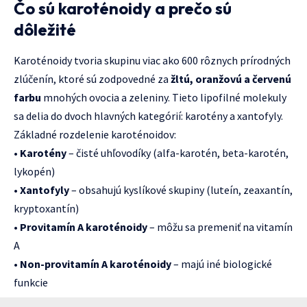
Čo sú karoténoidy a prečo sú
dôležité
Karoténoidy tvoria skupinu viac ako 600 rôznych prírodných
zlúčenín, ktoré sú zodpovedné za
žltú, oranžovú a červenú
farbu
mnohých ovocia a zeleniny. Tieto lipofilné molekuly
sa delia do dvoch hlavných kategórií: karotény a xantofyly.
Základné rozdelenie karoténoidov:
•
Karotény
– čisté uhľovodíky (alfa-karotén, beta-karotén,
lykopén)
•
Xantofyly
– obsahujú kyslíkové skupiny (luteín, zeaxantín,
kryptoxantín)
•
Provitamín A karoténoidy
– môžu sa premeniť na vitamín
A
•
Non-provitamín A karoténoidy
– majú iné biologické
funkcie