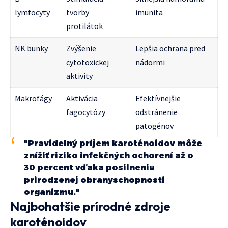
lymfocyty
tvorby
imunita
protilátok
NK bunky
Zvýšenie
Lepšia ochrana pred
cytotoxickej
nádormi
aktivity
Makrofágy
Aktivácia
Efektívnejšie
fagocytózy
odstránenie
patogénov
"Pravidelný príjem karoténoidov môže
znížiť riziko infekčných ochorení až o
30 percent vďaka posilneniu
prirodzenej obranyschopnosti
organizmu."
Najbohatšie prírodné zdroje
karoténoidov