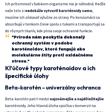
Ich prítomnosť v ľudskom organizme nie je náhodná. Keďže
naše telo si
nedokáže vytvoriť karoténoidy samo
,
musíme ich získavať výlučne zo stravy. Po konzumácii sa
absorbujú v tenkom čreve spolu s tukami a transportujú sa
do rôznych tkanív, kde plnia svoje ochranné funkcie.
"Príroda nám poskytla dokonalý
ochranný systém v podobe
karoténoidov, ktoré fungujú ako
molekulárne štíty proti oxidačnému
stresu."
Kľúčové typy karoténoidov a ich
špecifické úlohy
Beta-karotén – univerzálny ochranca
Beta-karotén patrí medzi
najznámejšie a najdôležitejšie
karoténoidy. Jeho hlavná úloha spočíva v konverzii na