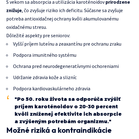
S vekom sa absorpcia a utilizácia karoténoidov
prirodzene
znižuje
, čo zvyšuje riziko ich deficitu. Súčasne sa zvyšuje
potreba antioxidačnej ochrany kvôli akumulovanému
oxidačnému stresu.
Dôležité aspekty pre seniorov:
Vyšší príjem luteínu a zeaxantínu pre ochranu zraku
Podpora imunitného systému
Ochrana pred neurodegeneratívnymi ochoreniami
Udržanie zdravia kože a slizníc
Podpora kardiovaskulárneho zdravia
"Po 50. roku života sa odporúča zvýšiť
príjem karoténoidov o 20-30 percent
kvôli zníženej efektivite ich absorpcie
a zvýšeným potrebám organizmu."
Možné riziká a kontraindikácie