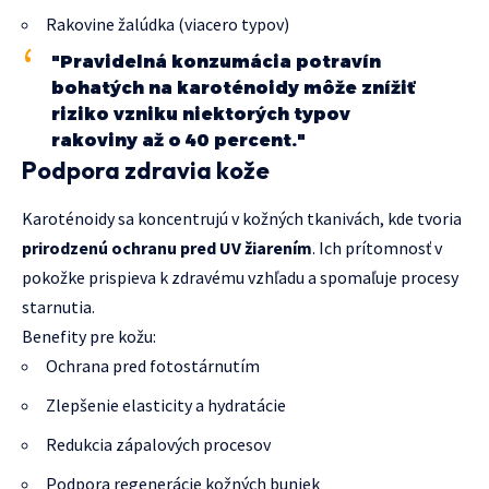
Rakovine žalúdka (viacero typov)
"Pravidelná konzumácia potravín
bohatých na karoténoidy môže znížiť
riziko vzniku niektorých typov
rakoviny až o 40 percent."
Podpora zdravia kože
Karoténoidy sa koncentrujú v kožných tkanivách, kde tvoria
prirodzenú ochranu pred UV žiarením
. Ich prítomnosť v
pokožke prispieva k zdravému vzhľadu a spomaľuje procesy
starnutia.
Benefity pre kožu:
Ochrana pred fotostárnutím
Zlepšenie elasticity a hydratácie
Redukcia zápalových procesov
Podpora regenerácie kožných buniek