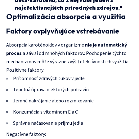
beta-karoténu, čo z nej robí jeden z
najefektívnejších prírodných zdrojov."
Optimalizácia absorpcie a využitia
Faktory ovplyvňujúce vstrebávanie
Absorpcia karoténoidov v organizme
nie je automatický
proces
a závisí od mnohých faktorov. Pochopenie týchto
mechanizmov môže výrazne zvýšiť efektívnosť ich využitia.
Pozitívne faktory:
Prítomnosť zdravých tukov v jedle
Tepelná úprava niektorých potravín
Jemné nakrájanie alebo rozmixovanie
Konzumácia s vitamínom E a C
Správne načasovanie príjmu jedla
Negatívne faktory: