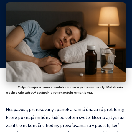
Odpočívajúca žena s melatonínom a pohárom vody. Melatonín
podporuje zdravý spánok a regeneráciu organizmu.
Nespavosť, prerušovaný spánok a ranná únava sú problémy,
ktoré poznajú milióny ľudí po celom svete. Možno aj ty si už
zažil tie nekonečné hodiny prevaľovania sa v posteli, keď