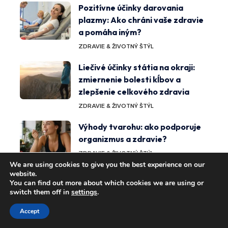
Pozitívne účinky darovania
plazmy: Ako chráni vaše zdravie
a pomáha iným?
ZDRAVIE & ŽIVOTNÝ ŠTÝL
Liečivé účinky státia na okraji:
zmiernenie bolesti kĺbov a
zlepšenie celkového zdravia
ZDRAVIE & ŽIVOTNÝ ŠTÝL
Výhody tvarohu: ako podporuje
organizmus a zdravie?
ZDRAVIE & ŽIVOTNÝ ŠTÝL
We are using cookies to give you the best experience on our
website.
Účinky olív na zdravie: Ako
You can find out more about which cookies we are using or
podporujú vaše telo a zdravie?
switch them off in
settings
.
ZDRAVIE & ŽIVOTNÝ ŠTÝL
Accept
7 overených zdravotných výhod