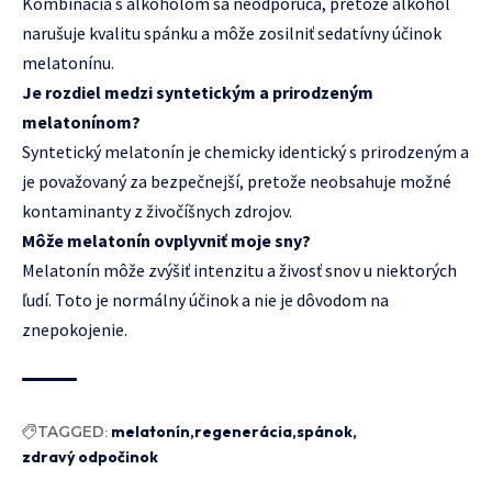
Kombinácia s alkoholom sa neodporúča, pretože alkohol
narušuje kvalitu spánku a môže zosilniť sedatívny účinok
melatonínu.
Je rozdiel medzi syntetickým a prirodzeným
melatonínom?
Syntetický melatonín je chemicky identický s prirodzeným a
je považovaný za bezpečnejší, pretože neobsahuje možné
kontaminanty z živočíšnych zdrojov.
Môže melatonín ovplyvniť moje sny?
Melatonín môže zvýšiť intenzitu a živosť snov u niektorých
ľudí. Toto je normálny účinok a nie je dôvodom na
znepokojenie.
TAGGED:
melatonín
regenerácia
spánok
zdravý odpočinok