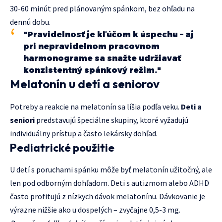
30-60 minút pred plánovaným spánkom, bez ohľadu na
dennú dobu.
"Pravidelnosť je kľúčom k úspechu – aj
pri nepravidelnom pracovnom
harmonograme sa snažte udržiavať
konzistentný spánkový režim."
Melatonín u detí a seniorov
Potreby a reakcie na melatonín sa líšia podľa veku.
Deti a
seniori
predstavujú špeciálne skupiny, ktoré vyžadujú
individuálny prístup a často lekársky dohľad.
Pediatrické použitie
U detí s poruchami spánku môže byť melatonín užitočný, ale
len pod odborným dohľadom. Deti s autizmom alebo ADHD
často profitujú z nízkych dávok melatonínu. Dávkovanie je
výrazne nižšie ako u dospelých – zvyčajne 0,5-3 mg.