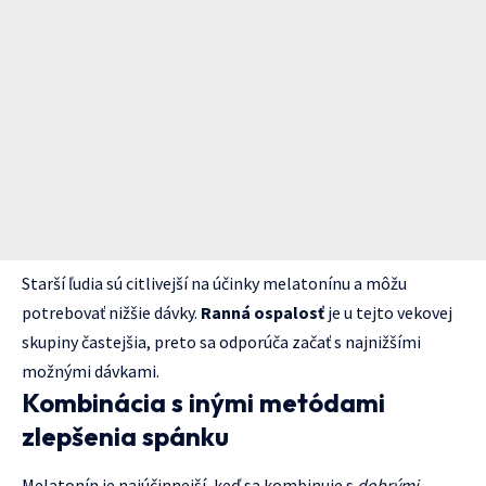
Starší ľudia sú citlivejší na účinky melatonínu a môžu
potrebovať nižšie dávky.
Ranná ospalosť
je u tejto vekovej
skupiny častejšia, preto sa odporúča začať s najnižšími
možnými dávkami.
Kombinácia s inými metódami
zlepšenia spánku
Melatonín je najúčinnejší, keď sa kombinuje s
dobrými