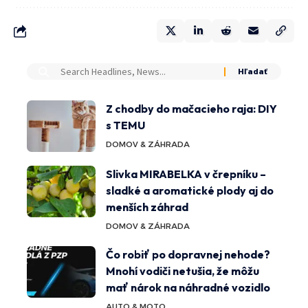
Z chodby do mačacieho raja: DIY
s TEMU
DOMOV & ZÁHRADA
Slivka MIRABELKA v črepníku –
sladké a aromatické plody aj do
menších záhrad
DOMOV & ZÁHRADA
Čo robiť po dopravnej nehode?
Mnohí vodiči netušia, že môžu
mať nárok na náhradné vozidlo
AUTO & MOTO