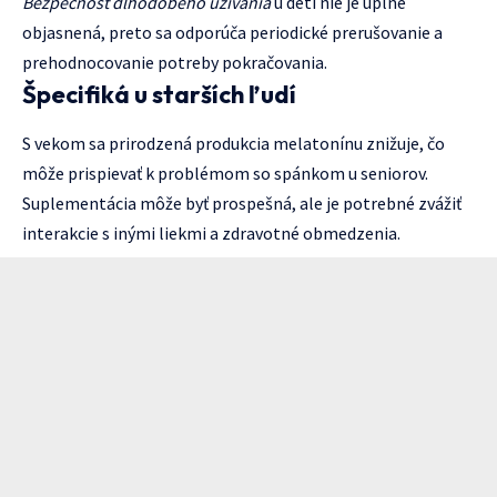
Bezpečnosť dlhodobého užívania
u detí nie je úplne
objasnená, preto sa odporúča periodické prerušovanie a
prehodnocovanie potreby pokračovania.
Špecifiká u starších ľudí
S vekom sa prirodzená produkcia melatonínu znižuje, čo
môže prispievať k problémom so spánkom u seniorov.
Suplementácia môže byť prospešná, ale je potrebné zvážiť
interakcie s inými liekmi a zdravotné obmedzenia.