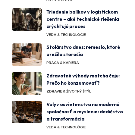
Triedenie balíkov v logistickom
centre – aké technické riešenia
zrýchľujú proces
VEDA & TECHNOLÓGIE
Stolárstvo dnes: remeslo, ktoré
prežilo storočia
PRÁCA & KARIÉRA
Zdravotné výhody matcha čaju:
Prečo ho konzumovať?
ZDRAVIE & ŽIVOTNÝ ŠTÝL
Vplyv osvietenstva na modernú
spoločnosť a myslenie: dedičstvo
a transformácia
VEDA & TECHNOLÓGIE