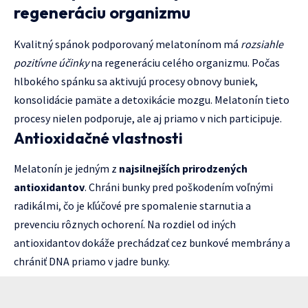
regeneráciu organizmu
Kvalitný spánok podporovaný melatonínom má
rozsiahle
pozitívne účinky
na regeneráciu celého organizmu. Počas
hlbokého spánku sa aktivujú procesy obnovy buniek,
konsolidácie pamäte a detoxikácie mozgu. Melatonín tieto
procesy nielen podporuje, ale aj priamo v nich participuje.
Antioxidačné vlastnosti
Melatonín je jedným z
najsilnejších prirodzených
antioxidantov
. Chráni bunky pred poškodením voľnými
radikálmi, čo je kľúčové pre spomalenie starnutia a
prevenciu rôznych ochorení. Na rozdiel od iných
antioxidantov dokáže prechádzať cez bunkové membrány a
chrániť DNA priamo v jadre bunky.