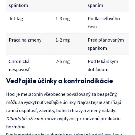
spánkom
spaním
Jet lag
1-3 mg
Podľa cieľového
času
Práca na zmeny
1-2 mg
Pred plánovaným
spánkom
Chronická
2-5 mg
Pod lekárskym
nespavosť
dohľadom
Vedľajšie účinky a kontraindikácie
Hoci je melatonín všeobecne považovaný za bezpečný,
môžu sa vyskytnúť vedľajšie účinky. Najčastejšie zahŕňajú
rannú ospalosť, závraty, bolesti hlavy a zmeny nálady.
Dlhodobé užívanie
môže ovplyvniť prirodzenú produkciu
hormónu.
Suplementácia nie je vhodná pre tehotné a dojčiace ženy,