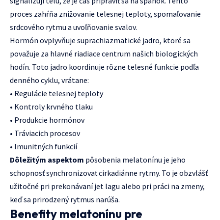
signalizují telu, že je čas pripraviť sa na spánok. Tento
proces zahŕňa znižovanie telesnej teploty, spomaľovanie
srdcového rytmu a uvoľňovanie svalov.
Hormón ovplyvňuje suprachiazmatické jadro, ktoré sa
považuje za hlavné riadiace centrum našich biologických
hodín. Toto jadro koordinuje rôzne telesné funkcie podľa
denného cyklu, vrátane:
• Regulácie telesnej teploty
• Kontroly krvného tlaku
• Produkcie hormónov
• Tráviacich procesov
• Imunitných funkcií
Dôležitým aspektom
pôsobenia melatonínu je jeho
schopnosť synchronizovať cirkadiánne rytmy. To je obzvlášť
užitočné pri prekonávaní jet lagu alebo pri práci na zmeny,
keď sa prirodzený rytmus narúša.
Benefity melatonínu pre