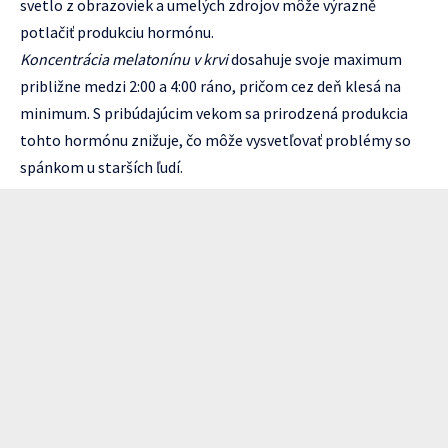
svetlo z obrazoviek a umelých zdrojov môže výrazně
potlačiť produkciu hormónu.
Koncentrácia melatonínu v krvi
dosahuje svoje maximum
približne medzi 2:00 a 4:00 ráno, pričom cez deň klesá na
minimum. S pribúdajúcim vekom sa prirodzená produkcia
tohto hormónu znižuje, čo môže vysvetľovať problémy so
spánkom u starších ľudí.