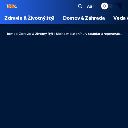
Aa
Zdravie & Životný štýl
Domov & Záhrada
Veda 
Home
»
Zdravie & Životný štýl
»
Úloha melatonínu v spánku a regenerácii: Ako podporuje zdravý odpočinok?