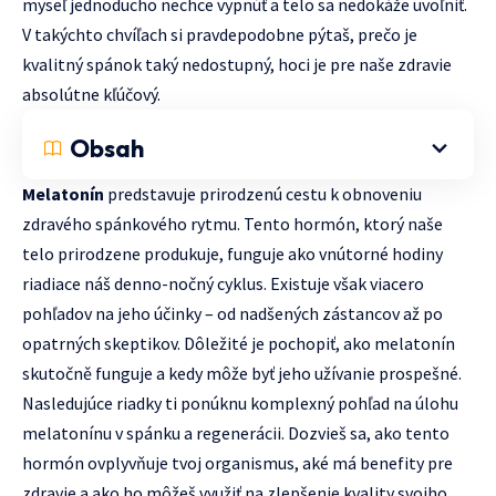
myseľ jednoducho nechce vypnúť a telo sa nedokáže uvoľniť.
V takýchto chvíľach si pravdepodobne pýtaš, prečo je
kvalitný spánok taký nedostupný, hoci je pre naše zdravie
absolútne kľúčový.
Obsah
Melatonín
predstavuje prirodzenú cestu k obnoveniu
zdravého spánkového rytmu. Tento hormón, ktorý naše
telo prirodzene produkuje, funguje ako vnútorné hodiny
riadiace náš denno-nočný cyklus. Existuje však viacero
pohľadov na jeho účinky – od nadšených zástancov až po
opatrných skeptikov. Dôležité je pochopiť, ako melatonín
skutočně funguje a kedy môže byť jeho užívanie prospešné.
Nasledujúce riadky ti ponúknu komplexný pohľad na úlohu
melatonínu v spánku a regenerácii. Dozvieš sa, ako tento
hormón ovplyvňuje tvoj organismus, aké má benefity pre
zdravie a ako ho môžeš využiť na zlepšenie kvality svojho