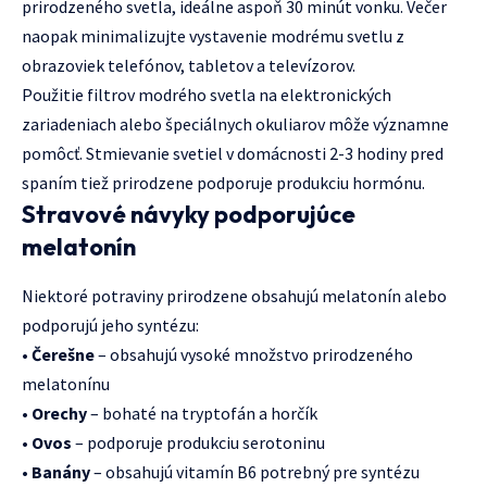
prirodzeného svetla, ideálne aspoň 30 minút vonku. Večer
naopak minimalizujte vystavenie modrému svetlu z
obrazoviek telefónov, tabletov a televízorov.
Použitie filtrov modrého svetla na elektronických
zariadeniach alebo špeciálnych okuliarov môže významne
pomôcť. Stmievanie svetiel v domácnosti 2-3 hodiny pred
spaním tiež prirodzene podporuje produkciu hormónu.
Stravové návyky podporujúce
melatonín
Niektoré potraviny prirodzene obsahujú melatonín alebo
podporujú jeho syntézu:
•
Čerešne
– obsahujú vysoké množstvo prirodzeného
melatonínu
•
Orechy
– bohaté na tryptofán a horčík
•
Ovos
– podporuje produkciu serotoninu
•
Banány
– obsahujú vitamín B6 potrebný pre syntézu