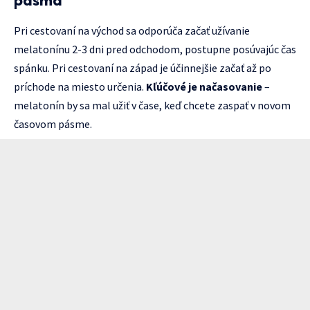
pásma
Pri cestovaní na východ sa odporúča začať užívanie
melatonínu 2-3 dni pred odchodom, postupne posúvajúc čas
spánku. Pri cestovaní na západ je účinnejšie začať až po
príchode na miesto určenia.
Kľúčové je načasovanie
–
melatonín by sa mal užiť v čase, keď chcete zaspať v novom
časovom pásme.