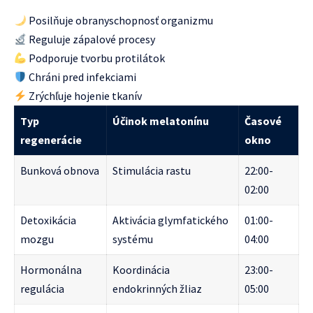
Posilňuje obranyschopnosť organizmu
Reguluje zápalové procesy
Podporuje tvorbu protilátok
Chráni pred infekciami
Zrýchľuje hojenie tkanív
Typ
Účinok melatonínu
Časové
regenerácie
okno
Bunková obnova
Stimulácia rastu
22:00-
02:00
Detoxikácia
Aktivácia glymfatického
01:00-
mozgu
systému
04:00
Hormonálna
Koordinácia
23:00-
regulácia
endokrinných žliaz
05:00