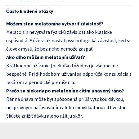
Často kladené otázky
Môžem si na melatoníne vytvoriť závislosť?
Melatonín nevytvára fyzickú závislosť ako klasické
uspávadlá. Môže však nastať psychologická závislosť, keď si
človek myslí, že bez neho nemôže zaspať.
Ako dlho môžem melatonín užívať?
Krátkodobé užívanie (niekoľko týždňov) je všeobecne
bezpečné. Pri dlhodobom užívaní sa odporúča konzultácia s
lekárom a periodické prerušenia.
Prečo sa niekedy po melatoníne cítim unavený ráno?
Ranná únava môže byť spôsobená príliš vysokou dávkou,
nesprávnym načasovaním alebo individuálnou citlivosťou.
Skúste znížiť dávku alebo užiť ju skôr.