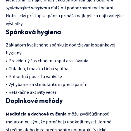
spánkovými návykmi
a ďalšími podpornými metódami.
Holistický prístup k spánku prináša najlepšie a najtrvalejšie
výsledky.
Spánková hygiena
Základom kvalitného spánku je dodržiavanie spánkovej
hygieny:
• Pravidelný čas chodenia spať a vstávania
• Chladná, tmavá a tichá spálňa
• Pohodlná posteľ a vankúše
• Vyhýbanie sa stimulantom pred spaním
• Relaxačné aktivity večer
Doplnkové metódy
Meditácia a dychové cvičenia
môžu zvýšiť účinnosť
melatonínu tým, že pomáhajú upokojiť myseľ. Jemné
strečing alebo joga pred spaním podporujú fyzické