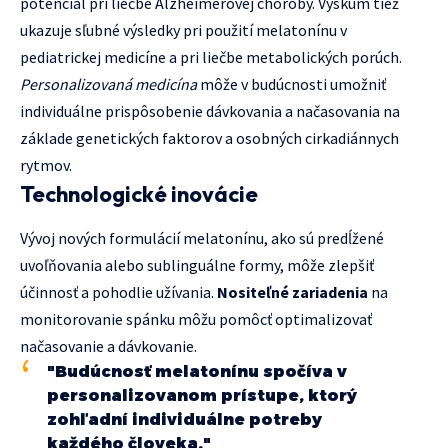
potenciál pri liečbe Alzheimerovej choroby. Výskum tiež
ukazuje sľubné výsledky pri použití melatonínu v
pediatrickej medicíne a pri liečbe metabolických porúch.
Personalizovaná medicína
môže v budúcnosti umožniť
individuálne prispôsobenie dávkovania a načasovania na
základe genetických faktorov a osobných cirkadiánnych
rytmov.
Technologické inovácie
Vývoj nových formulácií melatonínu, ako sú predĺžené
uvoľňovania alebo sublinguálne formy, môže zlepšiť
účinnosť a pohodlie užívania.
Nositeľné zariadenia
na
monitorovanie spánku môžu pomôcť optimalizovať
načasovanie a dávkovanie.
"Budúcnosť melatonínu spočíva v
personalizovanom prístupe, ktorý
zohľadní individuálne potreby
každého človeka."