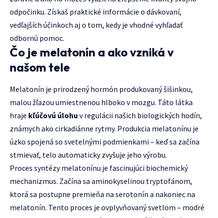
odpočinku. Získaš praktické informácie o dávkovaní,
vedľajších účinkoch aj o tom, kedy je vhodné vyhľadať
odbornú pomoc.
Čo je melatonín a ako vzniká v
našom tele
Melatonín je prirodzený hormón produkovaný šišinkou,
malou žľazou umiestnenou hlboko v mozgu. Táto látka
hraje
kľúčovú úlohu
v regulácii našich biologických hodín,
známych ako cirkadiánne rytmy. Produkcia melatonínu je
úzko spojená so svetelnými podmienkami – keď sa začína
stmievať, telo automaticky zvyšuje jeho výrobu.
Proces syntézy melatonínu je fascinujúci biochemický
mechanizmus. Začína sa aminokyselinou tryptofánom,
ktorá sa postupne premieňa na serotonín a nakoniec na
melatonín. Tento proces je ovplyvňovaný svetlom – modré