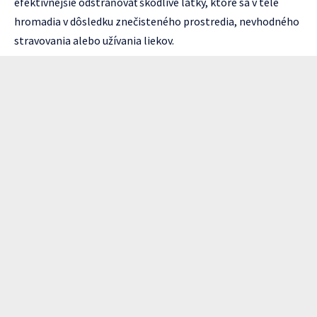
efektívnejšie odstraňovať škodlivé látky, ktoré sa v tele
hromadia v dôsledku znečisteného prostredia, nevhodného
stravovania alebo užívania liekov.