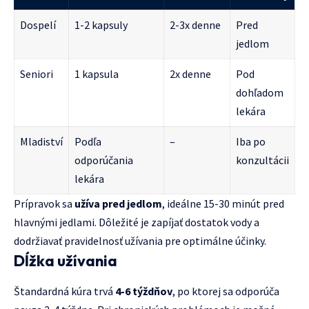
Dospelí
1-2 kapsuly
2-3x denne
Pred
jedlom
Seniori
1 kapsula
2x denne
Pod
dohľadom
lekára
Mladiství
Podľa
–
Iba po
odporúčania
konzultácii
lekára
Prípravok sa
užíva pred jedlom
, ideálne 15-30 minút pred
hlavnými jedlami. Dôležité je zapíjať dostatok vody a
dodržiavať pravidelnosť užívania pre optimálne účinky.
Dĺžka užívania
Štandardná kúra trvá
4-6 týždňov
, po ktorej sa odporúča