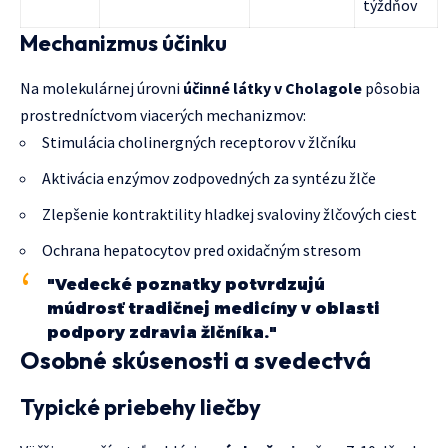
týždňov
Mechanizmus účinku
Na molekulárnej úrovni
účinné látky v Cholagole
pôsobia
prostredníctvom viacerých mechanizmov:
Stimulácia cholinergných receptorov v žlčníku
Aktivácia enzýmov zodpovedných za syntézu žlče
Zlepšenie kontraktility hladkej svaloviny žlčových ciest
Ochrana hepatocytov pred oxidačným stresom
"Vedecké poznatky potvrdzujú
múdrosť tradičnej medicíny v oblasti
podpory zdravia žlčníka."
Osobné skúsenosti a svedectvá
Typické priebehy liečby