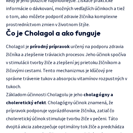
kedy je jeho použitie najvhodnejšie. Získate praktické
informácie o dávkovaní, možných vedľajších účinkoch a tiež
o tom, ako môžete podporiť zdravie žlčníka komplexne
prostredníctvom zmien v životnom štýle.
Čo je Cholagol a ako funguje
Cholagol je
prírodný prípravok
určený na podporu zdravia
žlčníka a zlepšenie tráviacich procesov. Jeho účinok spočíva
v stimulácii tvorby žlče a zlepšení jej prietoku žlčníkom a
žlčovými cestami. Tento mechanizmus je kľúčový pre
správne trávenie tukov a absorpciu vitamínov rozpustných v
tukoch.
Základom účinnosti Cholagolu je jeho
cholagógny a
choleretický efekt
. Cholagógny účinok znamená, že
prípravok podporuje vyprázdňovanie žlčníka, zatiaľ čo
choleretický účinok stimuluje tvorbu žlče v pečeni. Táto
dvojitá akcia zabezpečuje optimálny tok žlče a predchádza