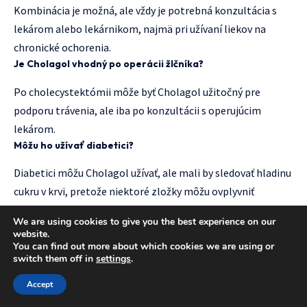
Kombinácia je možná, ale vždy je potrebná konzultácia s
lekárom alebo lekárnikom, najmä pri užívaní liekov na
chronické ochorenia.
Je Cholagol vhodný po operácii žlčníka?
Po cholecystektómii môže byť Cholagol užitočný pre
podporu trávenia, ale iba po konzultácii s operujúcim
lekárom.
Môžu ho užívať diabetici?
Diabetici môžu Cholagol užívať, ale mali by sledovať hladinu
cukru v krvi, pretože niektoré zložky môžu ovplyvniť
glukózový metabolizmus.
We are using cookies to give you the best experience on our
website.
You can find out more about which cookies we are using or
switch them off in
settings
.
Accept