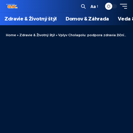
Aa
Zdravie & Životný štýl
Domov & Záhrada
Veda 
Home
»
Zdravie & Životný štýl
»
Vplyv Cholagolu: podpora zdravia žlčníka a detoxikácie organizmu