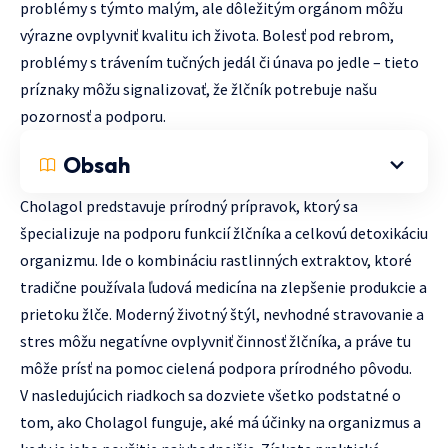
problémy s týmto malým, ale dôležitým orgánom môžu
výrazne ovplyvniť kvalitu ich života. Bolesť pod rebrom,
problémy s trávením tučných jedál či únava po jedle – tieto
príznaky môžu signalizovať, že žlčník potrebuje našu
pozornosť a podporu.
Obsah
Cholagol predstavuje prírodný prípravok, ktorý sa
špecializuje na podporu funkcií žlčníka a celkovú detoxikáciu
organizmu. Ide o kombináciu rastlinných extraktov, ktoré
tradične používala ľudová medicína na zlepšenie produkcie a
prietoku žlče. Moderný životný štýl, nevhodné stravovanie a
stres môžu negatívne ovplyvniť činnosť žlčníka, a práve tu
môže prísť na pomoc cielená podpora prírodného pôvodu.
V nasledujúcich riadkoch sa dozviete všetko podstatné o
tom, ako Cholagol funguje, aké má účinky na organizmus a