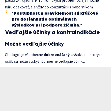
pauza 2-4 týždne. Pri chronických problémoch je možné
kúru opakovať, ale vždy po konzultácii s odborníkom.
"Postupnosť a pravidelnosť sú kľúčové
pre dosiahnutie optimálnych
výsledkov pri podpore žlčníka."
Vedľajšie účinky a kontraindikácie
Možné vedľajšie účinky
Cholagol je všeobecne
dobre znášaný
, avšak u niektorých
osôb sa môžu vyskytnúť mierné vedľajšie účinky: