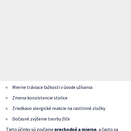
Mierne tráviace ťažkosti v úvode užívania
Zmena konzistencie stolice
Zriedkavo alergické reakcie na rastlinné zložky
Dočasné zvýšenie tvorby žlče
Tieto účinky sú zvyčajne
prechodné a mierne
, a často sa