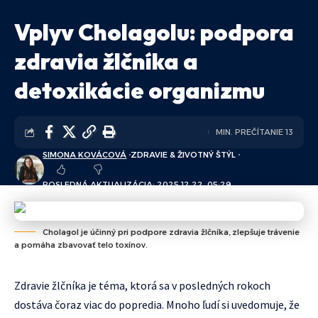
Vplyv Cholagolu: podpora
zdravia žlčníka a
detoxikácie organizmu
MIN. PREČÍTANIE 13
SIMONA KOVÁCOVÁ
ZDRAVIE & ŽIVOTNÝ ŠTÝL
POSLEDNÁ AKTUALIZÁCIA: 2025.12.22. 05:29
Cholagol je účinný pri podpore zdravia žlčníka, zlepšuje trávenie
a pomáha zbavovať telo toxínov.
Zdravie žlčníka je téma, ktorá sa v posledných rokoch
dostáva čoraz viac do popredia. Mnoho ľudí si uvedomuje, že