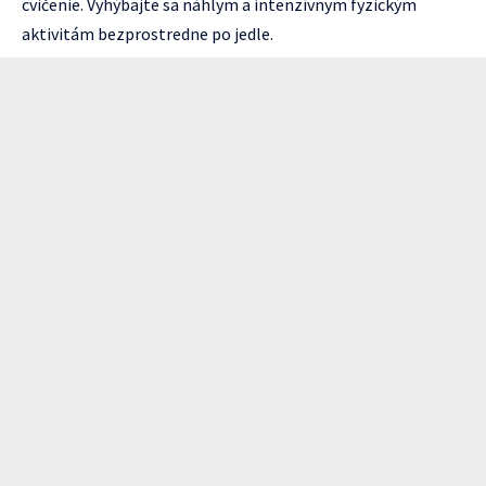
cvičenie. Vyhýbajte sa náhlym a intenzívnym fyzickým
aktivitám bezprostredne po jedle.