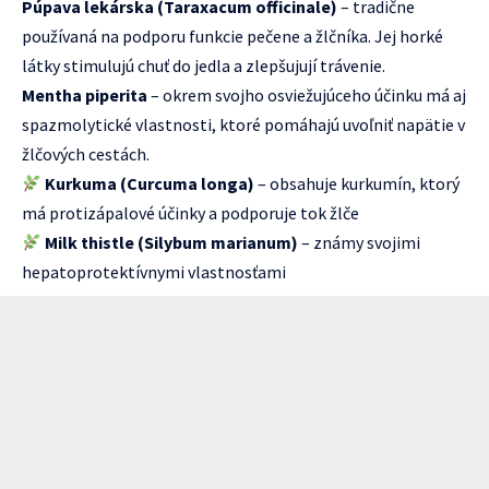
Púpava lekárska (Taraxacum officinale)
– tradične
používaná na podporu funkcie pečene a žlčníka. Jej horké
látky stimulujú chuť do jedla a zlepšujují trávenie.
Mentha piperita
– okrem svojho osviežujúceho účinku má aj
spazmolytické vlastnosti, ktoré pomáhajú uvoľniť napätie v
žlčových cestách.
Kurkuma (Curcuma longa)
– obsahuje kurkumín, ktorý
má protizápalové účinky a podporuje tok žlče
Milk thistle (Silybum marianum)
– známy svojimi
hepatoprotektívnymi vlastnosťami