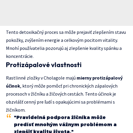
Tento detoxikačný proces sa môže prejaviť zlepšením stavu
pokožky, zvýšením energie a celkovým pocitom vitality.
Mnohí používatelia pozorujú aj zlepšenie kvality spánku a
koncentrácie.
Protizápalové vlastnosti
Rastlinné zložky v Cholagole majú
mierny protizápalový
účinok
, ktorý môže pomôcť pri chronických zápalových
procesoch v žlčníku a žlčových cestách. Tento účinok je
obzvlášť cenný pre ľudí s opakujúcimi sa problémami s
žlčníkom.
"Pravidelná podpora žlčníka môže
predísť mnohým vážnym problémom a
zlepšiť kvalitu života."