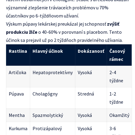
významné zlepšenie tráviaceích problémov u 70%
účastníkov po 6-týždňovom užívaní.
Výskum púpavy lekárskej preukázal jej schopnosť
zvýšiť
produkciu žlče
o 40-60% v porovnaní s placebom. Tento
účinok sa prejavil už po 2 týždňoch pravidelného užívania.
Rastlina
Hlavný účinok
Dokázanosť
Časový
rámec
Artičoka
Hepatoprotektívny
Vysoká
2-4
týždne
Púpava
Cholagógny
Stredná
1-2
týždne
Mentha
Spazmolytický
Vysoká
Okamžitý
Kurkuma
Protizápalový
Vysoká
3-6