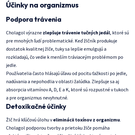
Účinky na organizmus
Podpora trávenia
Cholagol výrazne
zlepšuje trávenie tučných jedál
, ktoré sú
pre mnohých ľudí problematické. Keď žlčník produkuje
dostatok kvalitnej žlče, tuky sa lepšie emulgujú a
rozkladajú, čo vedie k menším tráviaceým problémom po
jedle.
Používatelia často hlásajú úľavu od pocitu ťažkosti po jedle,
nadúvania a nepohodlia v oblasti žalúdka. Zlepšuje sa aj
absorpcia vitamínov A, D, E a K, ktoré sú rozpustné v tukoch
a pre organizmus nevyhnutné.
Detoxikačné účinky
Žlč hrá kľúčovú úlohu v
eliminácii toxínov z organizmu
.
Cholagol podporou tvorby a prietoku žlče pomáha