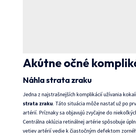
Akútne očné kompliká
Náhla strata zraku
Jedna z najstrašnejších komplikácií užívania koka
strata zraku
. Táto situácia môže nastať už po pr
artérií. Príznaky sa objavujú zvyčajne do niekoľkýc
Centrálna oklúzia retinálnej artérie spôsobuje úpl
vetiev artérií vedie k čiastočným defektom zorné