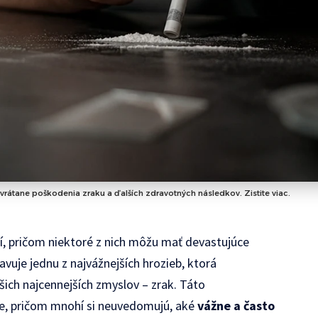
 vrátane poškodenia zraku a ďalších zdravotných následkov. Zistite viac.
í, pričom niektoré z nich môžu mať devastujúce
vuje jednu z najvážnejších hrozieb, ktorá
ašich najcennejších zmyslov – zrak. Táto
te, pričom mnohí si neuvedomujú, aké
vážne a často