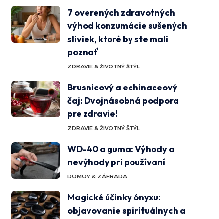
7 overených zdravotných
výhod konzumácie sušených
sliviek, ktoré by ste mali
poznať
ZDRAVIE & ŽIVOTNÝ ŠTÝL
Brusnicový a echinaceový
čaj: Dvojnásobná podpora
pre zdravie!
ZDRAVIE & ŽIVOTNÝ ŠTÝL
WD-40 a guma: Výhody a
nevýhody pri používaní
DOMOV & ZÁHRADA
Magické účinky ónyxu:
objavovanie spirituálnych a