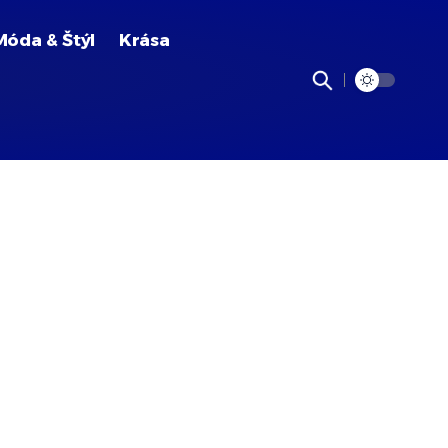
Móda & Štýl
Krása