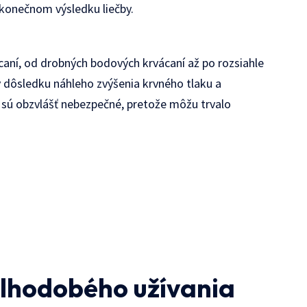
konečnom výsledku liečby.
caní, od drobných bodových krvácaní až po rozsiahle
v dôsledku náhleho zvýšenia krvného tlaku a
sú obzvlášť nebezpečné, pretože môžu trvalo
dlhodobého užívania