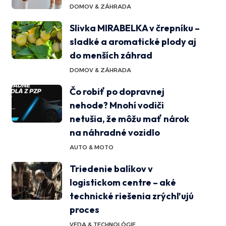
DOMOV & ZÁHRADA
Slivka MIRABELKA v črepníku –
sladké a aromatické plody aj
do menších záhrad
DOMOV & ZÁHRADA
Čo robiť po dopravnej
nehode? Mnohí vodiči
netušia, že môžu mať nárok
na náhradné vozidlo
AUTO & MOTO
Triedenie balíkov v
logistickom centre – aké
technické riešenia zrýchľujú
proces
VEDA & TECHNOLÓGIE