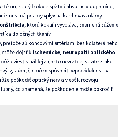
systému, ktorý blokuje spätnú absorpciu dopamínu,
anizmus má priamy vplyv na kardiovaskulárny
onštrikcia
, ktorú kokaín vyvoláva, znamená zúženie
yslíka do očných tkanív.
ny, pretože sú koncovými artériami bez kolaterálneho
ú, môže dôjsť k
ischemickej neuropatii optického
 môžu viesť k náhlej a často nevratnej strate zraku.
vý systém, čo môže spôsobiť nepravidelnosti v
ôže poškodiť optický nerv a viesť k rozvoju
stupný, čo znamená, že poškodenie môže pokročiť