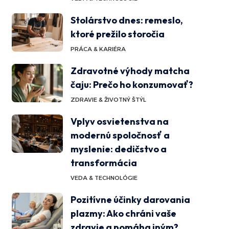
Stolárstvo dnes: remeslo,
ktoré prežilo storočia
PRÁCA & KARIÉRA
Zdravotné výhody matcha
čaju: Prečo ho konzumovať?
ZDRAVIE & ŽIVOTNÝ ŠTÝL
Vplyv osvietenstva na
modernú spoločnosť a
myslenie: dedičstvo a
transformácia
VEDA & TECHNOLÓGIE
Pozitívne účinky darovania
plazmy: Ako chráni vaše
zdravie a pomáha iným?