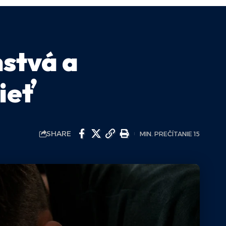
nstvá a
dieť
SHARE
MIN. PREČÍTANIE 15