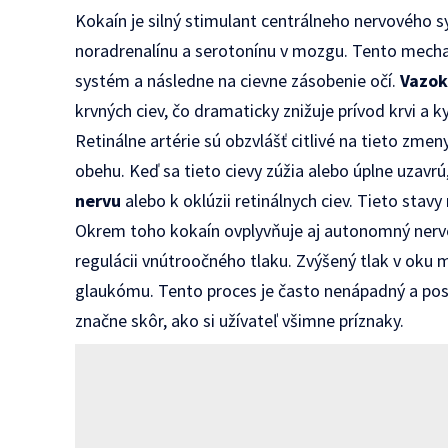
Kokaín je silný stimulant centrálneho nervového 
noradrenalínu a serotonínu v mozgu. Tento mech
systém a následne na cievne zásobenie očí.
Vazok
krvných ciev, čo dramaticky znižuje prívod krvi a k
Retinálne artérie sú obzvlášť citlivé na tieto zme
obehu. Keď sa tieto cievy zúžia alebo úplne uzavr
nervu
alebo k oklúzii retinálnych ciev. Tieto stavy
Okrem toho kokaín ovplyvňuje aj autonomný nervo
regulácii vnútroočného tlaku. Zvýšený tlak v oku m
glaukómu. Tento proces je často nenápadný a po
značne skôr, ako si užívateľ všimne príznaky.