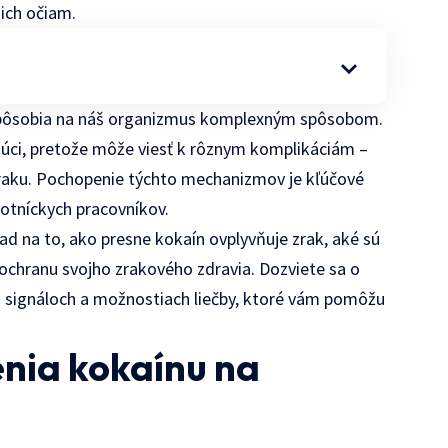
ich očiam.
n, pôsobia na náš organizmus komplexným spôsobom.
ujúci, pretože môže viesť k rôznym komplikáciám –
zraku. Pochopenie týchto mechanizmov je kľúčové
avotníckych pracovníkov.
 na to, ako presne kokaín ovplyvňuje zrak, aké sú
 ochranu svojho zrakového zdravia. Dozviete sa o
signáloch a možnostiach liečby, ktoré vám pomôžu
nia kokaínu na