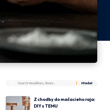
Z chodby do mačacieho raja:
DIY s TEMU