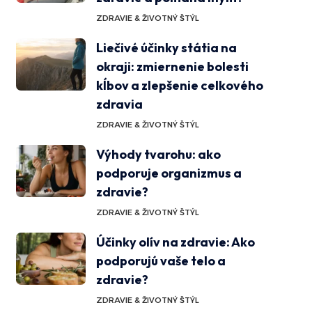
ZDRAVIE & ŽIVOTNÝ ŠTÝL
Liečivé účinky státia na
okraji: zmiernenie bolesti
kĺbov a zlepšenie celkového
zdravia
ZDRAVIE & ŽIVOTNÝ ŠTÝL
Výhody tvarohu: ako
podporuje organizmus a
zdravie?
ZDRAVIE & ŽIVOTNÝ ŠTÝL
Účinky olív na zdravie: Ako
podporujú vaše telo a
zdravie?
ZDRAVIE & ŽIVOTNÝ ŠTÝL