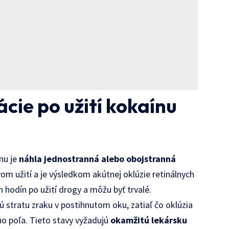
cie po užití kokaínu
ínu je
náhla jednostranná alebo obojstranná
vom užití a je výsledkom akútnej oklúzie retinálnych
h hodín po užití drogy a môžu byť trvalé.
nú stratu zraku v postihnutom oku, zatiaľ čo oklúzia
ho poľa. Tieto stavy vyžadujú
okamžitú lekársku