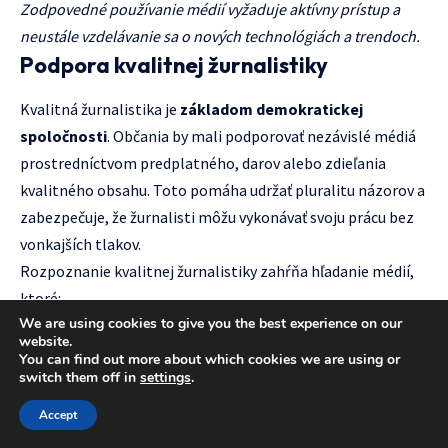
Zodpovedné používanie médií vyžaduje aktívny prístup a
neustále vzdelávanie sa o nových technológiách a trendoch.
Podpora kvalitnej žurnalistiky
Kvalitná žurnalistika je
základom demokratickej
spoločnosti
. Občania by mali podporovať nezávislé médiá
prostredníctvom predplatného, darov alebo zdieľania
kvalitného obsahu. Toto pomáha udržať pluralitu názorov a
zabezpečuje, že žurnalisti môžu vykonávať svoju prácu bez
vonkajších tlakov.
Rozpoznanie kvalitnej žurnalistiky zahŕňa hľadanie médií,
ktoré:
We are using cookies to give you the best experience on our
Transparentne uvádzajú svoje zdroje
website.
You can find out more about which cookies we are using or
Poskytujú priestor rôznym názorom
switch them off in
settings
.
Opravujú chyby a priznávajú omyly
Accept
Dodržiavajú etické štandardy