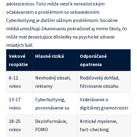
adolescentov. Toto môže viesť k nerealistickým
očakávaniam a problémom so sebavedomím.
Cyberbullying je ďalším vážnym problémom. Sociálne
médiá umožňujú šikanovaniu pokračovať aj mimo školy, čo
môže mať devastujúce dôsledky na psychické zdravie
mladých ľudí.
Vekové
Hlavné riziká
Odporúčané
rozpätie
opatrenia
6-12
Nevhodný obsah,
Rodičovský dohľad,
rokov
reklamy
filtrovanie obsahu
13-17
Cyberbullying,
Vzdelávanie o
rokov
porovnávanie sa
digitálnej gramotnosti
18-25
Dezinformácie,
Kritické myslenie,
rokov
FOMO
fact-checking