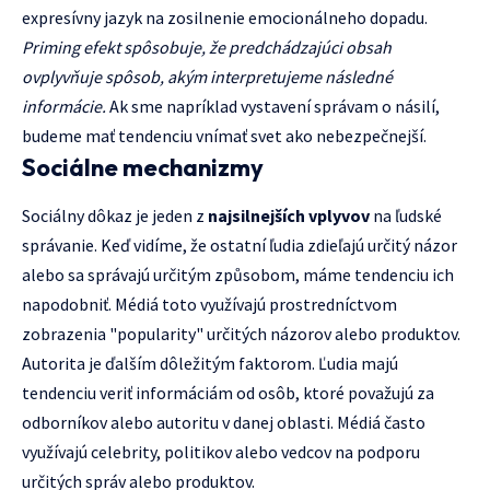
expresívny jazyk na zosilnenie emocionálneho dopadu.
Priming efekt spôsobuje, že predchádzajúci obsah
ovplyvňuje spôsob, akým interpretujeme následné
informácie.
Ak sme napríklad vystavení správam o násilí,
budeme mať tendenciu vnímať svet ako nebezpečnejší.
Sociálne mechanizmy
Sociálny dôkaz je jeden z
najsilnejších vplyvov
na ľudské
správanie. Keď vidíme, že ostatní ľudia zdieľajú určitý názor
alebo sa správajú určitým způsobom, máme tendenciu ich
napodobniť. Médiá toto využívajú prostredníctvom
zobrazenia "popularity" určitých názorov alebo produktov.
Autorita je ďalším dôležitým faktorom. Ľudia majú
tendenciu veriť informáciám od osôb, ktoré považujú za
odborníkov alebo autoritu v danej oblasti. Médiá často
využívajú celebrity, politikov alebo vedcov na podporu
určitých správ alebo produktov.