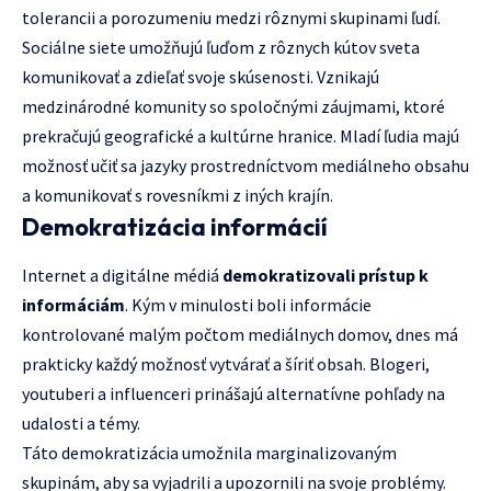
tolerancii a porozumeniu medzi rôznymi skupinami ľudí.
Sociálne siete umožňujú ľuďom z rôznych kútov sveta
komunikovať a zdieľať svoje skúsenosti. Vznikajú
medzinárodné komunity so spoločnými záujmami, ktoré
prekračujú geografické a kultúrne hranice. Mladí ľudia majú
možnosť učiť sa jazyky prostredníctvom mediálneho obsahu
a komunikovať s rovesníkmi z iných krajín.
Demokratizácia informácií
Internet a digitálne médiá
demokratizovali prístup k
informáciám
. Kým v minulosti boli informácie
kontrolované malým počtom mediálnych domov, dnes má
prakticky každý možnosť vytvárať a šíriť obsah. Blogeri,
youtuberi a influenceri prinášajú alternatívne pohľady na
udalosti a témy.
Táto demokratizácia umožnila marginalizovaným
skupinám, aby sa vyjadrili a upozornili na svoje problémy.