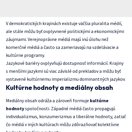
V demokratických krajinách existuje väčšia pluralita médií,
ale stále môžu byť ovplyvnené politickými a ekonomickými
záujmami. Verejnoprávne médiá majú inú úlohu než
komerčné médiá a často sa zameriavajú na vzdelávacie a
kultúrne programy.
Jazykové bariéry ovplyvňujú dostupnosť informácií. Krajiny
s menšími jazykmi sú viac závislé od prekladov a môžu byť
vystavené kultúrnemu imperializmu dominantných jazykov.
Kultúrne hodnoty a mediálny obsah
Mediálny obsah odráža a zároveň formuje
kultúrne
hodnoty
spoločnosti. Západné médiá často propagujú
individualizmus, konzumerizmus a liberálne hodnoty, zatiaľ
čo médiá v iných kultúrach môžu zdôrazňovať kolektívne