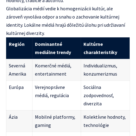
hodnoty, tradície a autoritu.
Globalizácia médií vedie k homogenizácii kultúr, ale
zároveň vyvoláva odpor a snahu o zachovanie kultúrnej
identity. Lokálne médiá hrajú dôležitú úlohu pri udržiavaní
kultúrnej diverzity.
Región
Dominantné
Kultúrne
mediálne trendy
charakteristiky
Severná
Komerčné médiá,
Individualizmus,
Amerika
entertainment
konzumerizmus
Európa
Verejnoprávne
Sociálna
médiá, regulácia
zodpovednosť,
diverzita
Ázia
Mobilné platformy,
Kolektívne hodnoty,
gaming
technológie