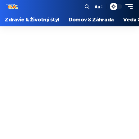
Aa
Zdravie & Životný štýl
Domov & Záhrada
Veda 