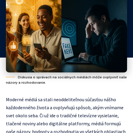
Diskusia o správach na sociálnych médiách môže ovplyvniť naše
názory a rozhodovanie.
Moderné médiá sa stali neoddeliteľnou súčasťou nášho
každodenného života a ovplyvňujú spôsob, akým vnímame
svet okolo seba. Či už ide o tradičné televízne vysielanie,
tlačené noviny alebo digitálne platformy, médiá formujú
naše názory, hodnoty a rozhodnutia vo všetkých oblastiach