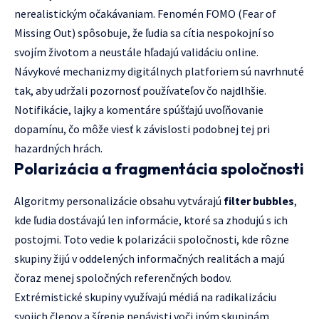
nerealistickým očakávaniam. Fenomén FOMO (Fear of
Missing Out) spôsobuje, že ľudia sa cítia nespokojní so
svojím životom a neustále hľadajú validáciu online.
Návykové mechanizmy digitálnych platforiem sú navrhnuté
tak, aby udržali pozornosť používateľov čo najdlhšie.
Notifikácie, lajky a komentáre spúšťajú uvoľňovanie
dopamínu, čo môže viesť k závislosti podobnej tej pri
hazardných hrách.
Polarizácia a fragmentácia spoločnosti
Algoritmy personalizácie obsahu vytvárajú
filter bubbles
,
kde ľudia dostávajú len informácie, ktoré sa zhodujú s ich
postojmi. Toto vedie k polarizácii spoločnosti, kde rôzne
skupiny žijú v oddelených informačných realitách a majú
čoraz menej spoločných referenčných bodov.
Extrémistické skupiny využívajú médiá na radikalizáciu
svojich členov a šírenie nenávisti voči iným skupinám.