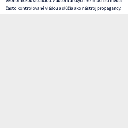
ekonomickou situáciou. V autoritárskych režimoch sú médiá
často kontrolované vládou a slúžia ako nástroj propagandy.