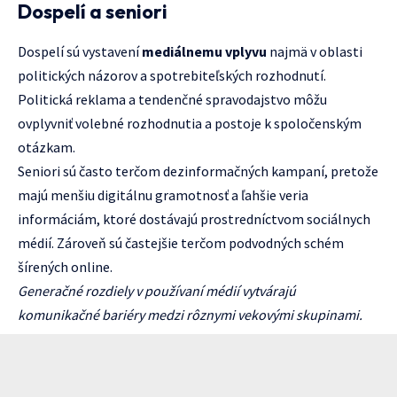
Dospelí a seniori
Dospelí sú vystavení
mediálnemu vplyvu
najmä v oblasti
politických názorov a spotrebiteľských rozhodnutí.
Politická reklama a tendenčné spravodajstvo môžu
ovplyvniť volebné rozhodnutia a postoje k spoločenským
otázkam.
Seniori sú často terčom dezinformačných kampaní, pretože
majú menšiu digitálnu gramotnosť a ľahšie veria
informáciám, ktoré dostávajú prostredníctvom sociálnych
médií. Zároveň sú častejšie terčom podvodných schém
šírených online.
Generačné rozdiely v používaní médií vytvárajú
komunikačné bariéry medzi rôznymi vekovými skupinami.