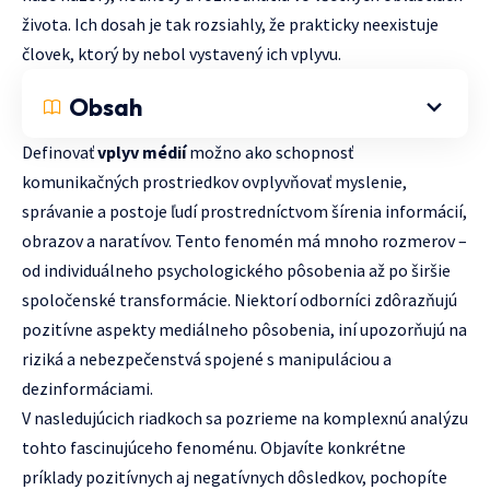
života. Ich dosah je tak rozsiahly, že prakticky neexistuje
človek, ktorý by nebol vystavený ich vplyvu.
Obsah
Definovať
vplyv médií
možno ako schopnosť
komunikačných prostriedkov ovplyvňovať myslenie,
správanie a postoje ľudí prostredníctvom šírenia informácií,
obrazov a naratívov. Tento fenomén má mnoho rozmerov –
od individuálneho psychologického pôsobenia až po širšie
spoločenské transformácie. Niektorí odborníci zdôrazňujú
pozitívne aspekty mediálneho pôsobenia, iní upozorňujú na
riziká a nebezpečenstvá spojené s manipuláciou a
dezinformáciami.
V nasledujúcich riadkoch sa pozrieme na komplexnú analýzu
tohto fascinujúceho fenoménu. Objavíte konkrétne
príklady pozitívnych aj negatívnych dôsledkov, pochopíte