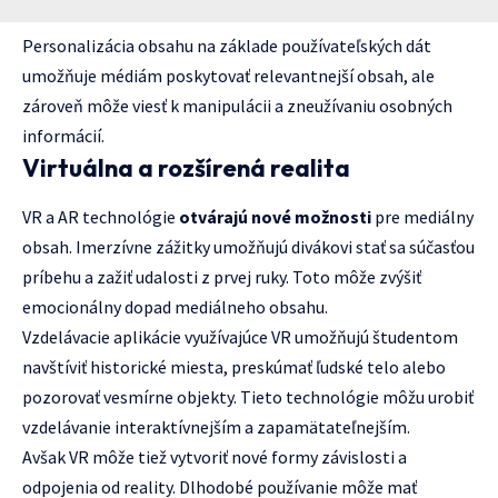
Personalizácia obsahu na základe používateľských dát
umožňuje médiám poskytovať relevantnejší obsah, ale
zároveň môže viesť k manipulácii a zneužívaniu osobných
informácií.
Virtuálna a rozšírená realita
VR a AR technológie
otvárajú nové možnosti
pre mediálny
obsah. Imerzívne zážitky umožňujú divákovi stať sa súčasťou
príbehu a zažiť udalosti z prvej ruky. Toto môže zvýšiť
emocionálny dopad mediálneho obsahu.
Vzdelávacie aplikácie využívajúce VR umožňujú študentom
navštíviť historické miesta, preskúmať ľudské telo alebo
pozorovať vesmírne objekty. Tieto technológie môžu urobiť
vzdelávanie interaktívnejším a zapamätateľnejším.
Avšak VR môže tiež vytvoriť nové formy závislosti a
odpojenia od reality. Dlhodobé používanie môže mať