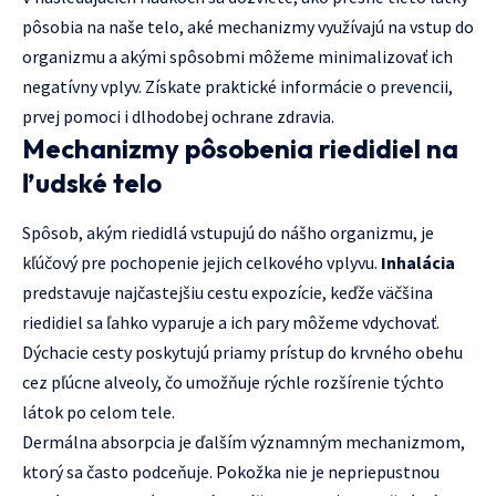
pôsobia na naše telo, aké mechanizmy využívajú na vstup do
organizmu a akými spôsobmi môžeme minimalizovať ich
negatívny vplyv. Získate praktické informácie o prevencii,
prvej pomoci i dlhodobej ochrane zdravia.
Mechanizmy pôsobenia riedidiel na
ľudské telo
Spôsob, akým riedidlá vstupujú do nášho organizmu, je
kľúčový pre pochopenie jejich celkového vplyvu.
Inhalácia
predstavuje najčastejšiu cestu expozície, keďže väčšina
riedidiel sa ľahko vyparuje a ich pary môžeme vdychovať.
Dýchacie cesty poskytujú priamy prístup do krvného obehu
cez pľúcne alveoly, čo umožňuje rýchle rozšírenie týchto
látok po celom tele.
Dermálna absorpcia je ďalším významným mechanizmom,
ktorý sa často podceňuje. Pokožka nie je nepriepustnou