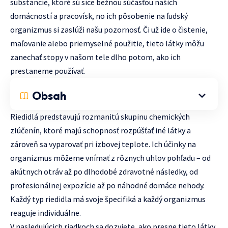
substancie, ktoré sú síce bežnou súčasťou našich
domácností a pracovísk, no ich pôsobenie na ľudský
organizmus si zaslúži našu pozornosť. Či už ide o čistenie,
maľovanie alebo priemyselné použitie, tieto látky môžu
zanechať stopy v našom tele dlho potom, ako ich
prestaneme používať.
Obsah
Riedidlá predstavujú rozmanitú skupinu chemických
zlúčenín, ktoré majú schopnosť rozpúšťať iné látky a
zároveň sa vyparovať pri izbovej teplote. Ich účinky na
organizmus môžeme vnímať z rôznych uhlov pohľadu – od
akútnych otráv až po dlhodobé zdravotné následky, od
profesionálnej expozície až po náhodné domáce nehody.
Každý typ riedidla má svoje špecifiká a každý organizmus
reaguje individuálne.
V nasledujúcich riadkoch sa dozviete, ako presne tieto látky