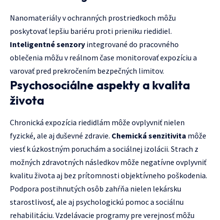
Nanomateriály v ochranných prostriedkoch môžu
poskytovať lepšiu bariéru proti prieniku riedidiel.
Inteligentné senzory
integrované do pracovného
oblečenia môžu v reálnom čase monitorovať expozíciu a
varovať pred prekročením bezpečných limitov.
Psychosociálne aspekty a kvalita
života
Chronická expozícia riedidlám môže ovplyvniť nielen
fyzické, ale aj duševné zdravie.
Chemická senzitivita
môže
viesť k úzkostným poruchám a sociálnej izolácii. Strach z
možných zdravotných následkov môže negatívne ovplyvniť
kvalitu života aj bez prítomnosti objektívneho poškodenia.
Podpora postihnutých osôb zahŕňa nielen lekársku
starostlivosť, ale aj psychologickú pomoc a sociálnu
rehabilitáciu. Vzdelávacie programy pre verejnosť môžu