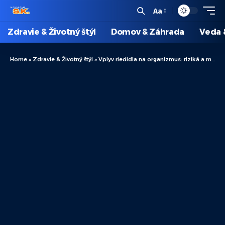
Aa
Zdravie & Životný štýl
Domov & Záhrada
Veda 
Home
»
Zdravie & Životný štýl
»
Vplyv riedidla na organizmus: riziká a možnosti z pohľadu zdravia