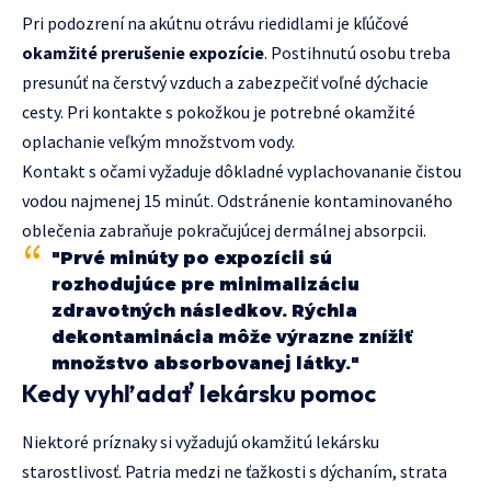
Pri podozrení na akútnu otrávu riedidlami je kľúčové
okamžité prerušenie expozície
. Postihnutú osobu treba
presunúť na čerstvý vzduch a zabezpečiť voľné dýchacie
cesty. Pri kontakte s pokožkou je potrebné okamžité
oplachanie veľkým množstvom vody.
Kontakt s očami vyžaduje dôkladné vyplachovananie čistou
vodou najmenej 15 minút. Odstránenie kontaminovaného
oblečenia zabraňuje pokračujúcej dermálnej absorpcii.
"Prvé minúty po expozícii sú
rozhodujúce pre minimalizáciu
zdravotných následkov. Rýchla
dekontaminácia môže výrazne znížiť
množstvo absorbovanej látky."
Kedy vyhľadať lekársku pomoc
Niektoré príznaky si vyžadujú okamžitú lekársku
starostlivosť. Patria medzi ne ťažkosti s dýchaním, strata