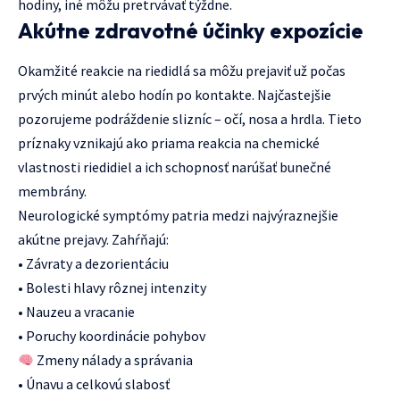
hodiny, iné môžu pretrvávať týždne.
Akútne zdravotné účinky expozície
Okamžité reakcie na riedidlá sa môžu prejaviť už počas
prvých minút alebo hodín po kontakte. Najčastejšie
pozorujeme podráždenie slizníc – očí, nosa a hrdla. Tieto
príznaky vznikajú ako priama reakcia na chemické
vlastnosti riedidiel a ich schopnosť narúšať bunečné
membrány.
Neurologické symptómy patria medzi najvýraznejšie
akútne prejavy. Zahŕňajú:
• Závraty a dezorientáciu
• Bolesti hlavy rôznej intenzity
• Nauzeu a vracanie
• Poruchy koordinácie pohybov
Zmeny nálady a správania
• Únavu a celkovú slabosť