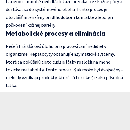
bariérou – mnohé riedidlá dokážu prenikať cez kožné póry a
dostávať sa do systémového obehu. Tento proces je
obzvlášť intenzívny pri dlhodobom kontakte alebo pri
poškodení kožnej bariéry.
Metabolické procesy a eliminácia
Pečeň hrá kľúčovú úlohu pri spracovávaní riedidiel v
organizme. Hepatocyty obsahují enzymatické systémy,
ktoré sa pokúšajú tieto cudzie látky rozložiť na menej
toxické metabolity. Tento proces však môže byť dvojsečný –
niekedy vznikajú produkty, ktoré sú toxickejšie ako pôvodná
látka.