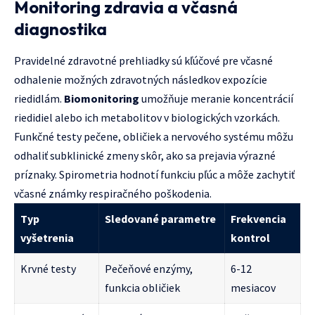
Monitoring zdravia a včasná
diagnostika
Pravidelné zdravotné prehliadky sú kľúčové pre včasné
odhalenie možných zdravotných následkov expozície
riedidlám.
Biomonitoring
umožňuje meranie koncentrácií
riedidiel alebo ich metabolitov v biologických vzorkách.
Funkčné testy pečene, obličiek a nervového systému môžu
odhaliť subklinické zmeny skôr, ako sa prejavia výrazné
príznaky. Spirometria hodnotí funkciu pľúc a môže zachytiť
včasné známky respiračného poškodenia.
Typ
Sledované parametre
Frekvencia
vyšetrenia
kontrol
Krvné testy
Pečeňové enzýmy,
6-12
funkcia obličiek
mesiacov