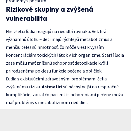
problémy s počatím.
Rizikové skupiny a zvýšená
vulnerabilita
Nie všetci ľudia reagujú na riedidlá rovnako. Vek hrá
významnú úlohu – deti majú rýchlejší metabolizmus a
menšiu telesnú hmotnosť, čo môže viesť k vyšším
koncentráciám toxických látok v ich organizme. Starší ľudia
zase môžu mať zníženú schopnosť detoxikácie kvôli
prirodzenému poklesu funkcie pečene a obličiek.
Ľudia s existujúcimi zdravotnými problémami čelia
zvýšenému riziku.
Astmatici
sú náchylnejší na respiračné
komplikácie, zatiaľ čo pacienti s ochoreniami pečene môžu
mať problémy s metabolizmom riedidiel.