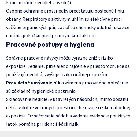
koncentrácie riedidiel v ovzduší.
Osobné ochranné prostriedky predstavujú poslednú líniu
obrany. Respirátory s aktívnym uhlím sú efektívne proti
väčšine organických pár, zatiaľ čo chemicky odolné rukavice
chránia pokožku pred priamym kontaktom.
Pracovné postupy a hygiena
Správne pracovné návyky môžu výrazne znížiť riziko
expozície. Jedenie, pitie alebo fajčenie v priestoroch, kde sa
používajú riedidlá, zvyšuje riziko orálnej expozície.
Pravidelné umývanie rúk
a výmena pracovného oblečenia
sú základné hygienické opatrenia.
Skladovanie riedidiel v uzavretých nádobách, mimo dosahu
detí a v dobre vetraných priestoroch znižuje riziko náhodnej
expozície. Označovanie nádob a vedenie evidencie použitých
látok pomáha pri identifikácii rizík.