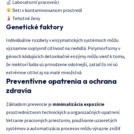
Laboratorní pracovníci
Deti v kontaminovanom prostredí
Tehotné ženy
Genetické faktory
Individuálne rozdiely v enzymatických systémoch môžu
významne ovplyvniť citlivosť na riedidlá. Polymorfizmy v
génoch kódujúcich detoxikačné enzýmy môžu viesť k tomu,
že niektorí ľudia sú prirodzene odolnejší, zatiaľ čo iní sú
extrémne citliví aj na malé množstvá.
Preventívne opatrenia a ochrana
zdravia
Základom prevencie je
minimalizácia expozície
prostredníctvom technických a organizačných opatrení.
Vetranie pracovných priestorov, používanie uzavretých
systémov a automatizácia procesov môžu výrazne znížiť