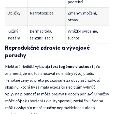
podrebrí
Obličky
Nefrotoxicita
Zmeny v močení,
otoky
Kožný
Dermatitída,
Vyrážky, svrbenie,
systém
senzibilizácia
suchos
Reprodukčné zdravie a vývojové
poruchy
Niektoré riedidlá vykazujú
teratogénne vlastnosti
, čo
znamená, že môžu narušovať normálny vývoj plodu.
Tehotné ženy sú preto považované za obzvlášť rizikovú
skupinu, ktorá by sa mala expozícii riedidlám vyhnúť.
Vplyv na plodnosť sa môže prejaviť u oboch pohlaví. U mužov
môže dôjsť k zhoršeniu kvality spermií, zatiaľ čo u žien sa
môžu vyskytnúť menštruačné nepravidelnosti alebo