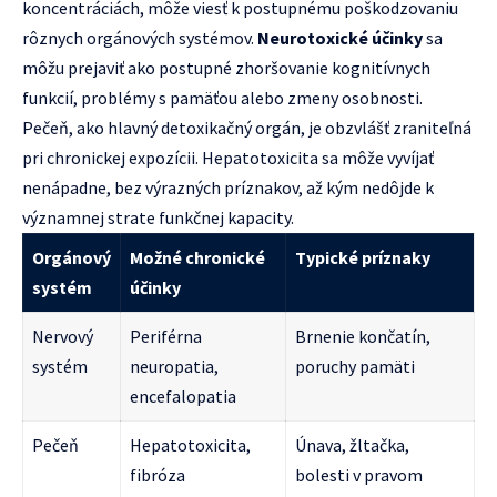
koncentráciách, môže viesť k postupnému poškodzovaniu
rôznych orgánových systémov.
Neurotoxické účinky
sa
môžu prejaviť ako postupné zhoršovanie kognitívnych
funkcií, problémy s pamäťou alebo zmeny osobnosti.
Pečeň, ako hlavný detoxikačný orgán, je obzvlášť zraniteľná
pri chronickej expozícii. Hepatotoxicita sa môže vyvíjať
nenápadne, bez výrazných príznakov, až kým nedôjde k
významnej strate funkčnej kapacity.
Orgánový
Možné chronické
Typické príznaky
systém
účinky
Nervový
Periférna
Brnenie končatín,
systém
neuropatia,
poruchy pamäti
encefalopatia
Pečeň
Hepatotoxicita,
Únava, žltačka,
fibróza
bolesti v pravom