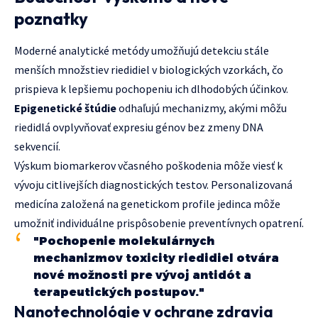
poznatky
Moderné analytické metódy umožňujú detekciu stále
menších množstiev riedidiel v biologických vzorkách, čo
prispieva k lepšiemu pochopeniu ich dlhodobých účinkov.
Epigenetické štúdie
odhaľujú mechanizmy, akými môžu
riedidlá ovplyvňovať expresiu génov bez zmeny DNA
sekvencií.
Výskum biomarkerov včasného poškodenia môže viesť k
vývoju citlivejších diagnostických testov. Personalizovaná
medicína založená na genetickom profile jedinca môže
umožniť individuálne prispôsobenie preventívnych opatrení.
"Pochopenie molekulárnych
mechanizmov toxicity riedidiel otvára
nové možnosti pre vývoj antidót a
terapeutických postupov."
Nanotechnológie v ochrane zdravia