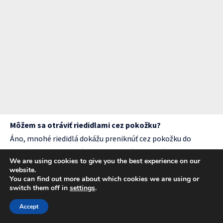
Môžem sa otráviť riedidlami cez pokožku?
Áno, mnohé riedidlá dokážu preniknúť cez pokožku do
krvného obehu. Používanie ochranných rukavíc je preto
We are using cookies to give you the best experience on our
dôležité.
website.
Ako poznám, že som exponovaný nebezpečnej
You can find out more about which cookies we are using or
switch them off in
settings
.
koncentrácii?
Príznaky ako bolesti hlavy, závraty, podráždenie očí alebo
Accept
dýchacích ciest môžu signalizovať nadmerná expozícia. Pri