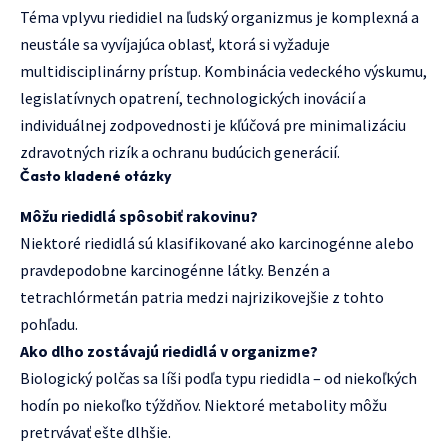
Téma vplyvu riedidiel na ľudský organizmus je komplexná a
neustále sa vyvíjajúca oblasť, ktorá si vyžaduje
multidisciplinárny prístup. Kombinácia vedeckého výskumu,
legislatívnych opatrení, technologických inovácií a
individuálnej zodpovednosti je kľúčová pre minimalizáciu
zdravotných rizík a ochranu budúcich generácií.
Často kladené otázky
Môžu riedidlá spôsobiť rakovinu?
Niektoré riedidlá sú klasifikované ako karcinogénne alebo
pravdepodobne karcinogénne látky. Benzén a
tetrachlórmetán patria medzi najrizikovejšie z tohto
pohľadu.
Ako dlho zostávajú riedidlá v organizme?
Biologický polčas sa líši podľa typu riedidla – od niekoľkých
hodín po niekoľko týždňov. Niektoré metabolity môžu
pretrvávať ešte dlhšie.