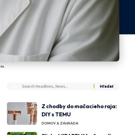
iu.
Z chodby do mačacieho raja:
DIY s TEMU
DOMOV & ZÁHRADA