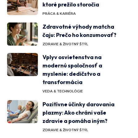
ktoré prežilo storočia
PRÁCA & KARIÉRA
Zdravotné výhody matcha
čaju: Prečo ho konzumovať?
ZDRAVIE & ŽIVOTNÝ ŠTÝL
Vplyv osvietenstva na
modernú spoločnosť a
myslenie: dedičstvo a
transformácia
VEDA & TECHNOLÓGIE
Pozitívne účinky darovania
plazmy: Ako chráni vaše
zdravie a pomáha iným?
ZDRAVIE & ŽIVOTNÝ ŠTÝL