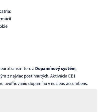
atria:
rmácií
obie
neurotransmiterov.
Dopamínový systém
,
ým z najviac postihnutých. Aktivácia CB1
mu uvoľňovaniu dopamínu v nucleus accumbens.