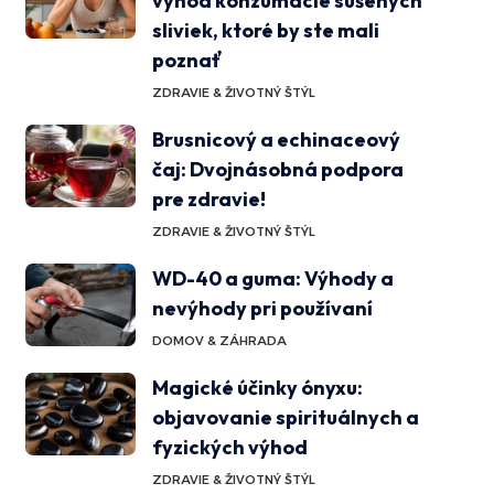
výhod konzumácie sušených
sliviek, ktoré by ste mali
poznať
ZDRAVIE & ŽIVOTNÝ ŠTÝL
Brusnicový a echinaceový
čaj: Dvojnásobná podpora
pre zdravie!
ZDRAVIE & ŽIVOTNÝ ŠTÝL
WD-40 a guma: Výhody a
nevýhody pri používaní
DOMOV & ZÁHRADA
Magické účinky ónyxu:
objavovanie spirituálnych a
fyzických výhod
ZDRAVIE & ŽIVOTNÝ ŠTÝL