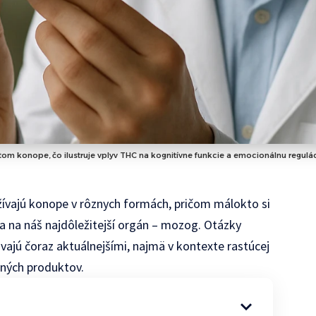
 konope, čo ilustruje vplyv THC na kognitívne funkcie a emocionálnu regulác
užívajú konope v rôznych formách, pričom málokto si
a na náš najdôležitejší orgán – mozog. Otázky
vajú čoraz aktuálnejšími, najmä v kontexte rastúcej
pných produktov.