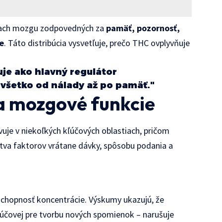
stiach mozgu zodpovedných za
pamäť, pozornosť,
e
. Táto distribúcia vysvetľuje, prečo THC ovplyvňuje
e ako hlavný regulátor
všetko od nálady až po pamäť."
a mozgové funkcie
je v niekoľkých kľúčových oblastiach, pričom
stva faktorov vrátane dávky, spôsobu podania a
schopnosť koncentrácie. Výskumy ukazujú, že
ľúčovej pre tvorbu nových spomienok – narušuje