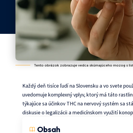
Tento obrázok zobrazuje vedca skúmajúceho mozog s listom
Každý deň tisíce ľudí na Slovensku a vo svete po
uvedomuje komplexný vplyv, ktorý má táto rastlin
týkajúce sa účinkov THC na nervový systém sa stá
diskusie o legalizácii a medicínskom využití kono
Obsah