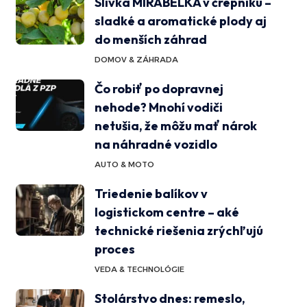
Slivka MIRABELKA v črepníku –
sladké a aromatické plody aj
do menších záhrad
DOMOV & ZÁHRADA
Čo robiť po dopravnej
nehode? Mnohí vodiči
netušia, že môžu mať nárok
na náhradné vozidlo
AUTO & MOTO
Triedenie balíkov v
logistickom centre – aké
technické riešenia zrýchľujú
proces
VEDA & TECHNOLÓGIE
Stolárstvo dnes: remeslo,