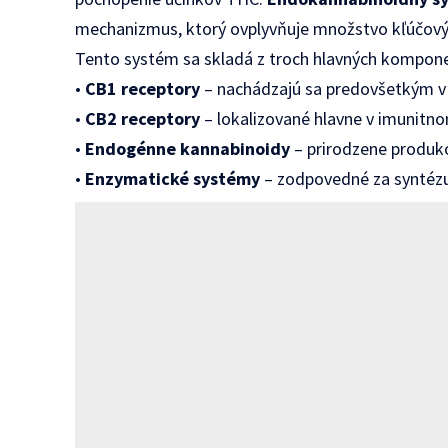
mechanizmus, ktorý ovplyvňuje množstvo kľúčovýc
Tento systém sa skladá z troch hlavných kompon
•
CB1 receptory
– nachádzajú sa predovšetkým 
•
CB2 receptory
– lokalizované hlavne v imunitn
•
Endogénne kannabinoidy
– prirodzene produk
•
Enzymatické systémy
– zodpovedné za syntézu