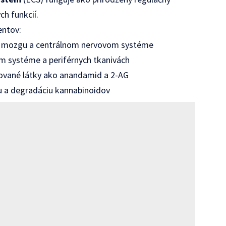
h funkcií.
entov:
v mozgu a centrálnom nervovom systéme
om systéme a periférnych tkanivách
ované látky ako anandamid a 2-AG
 a degradáciu kannabinoidov