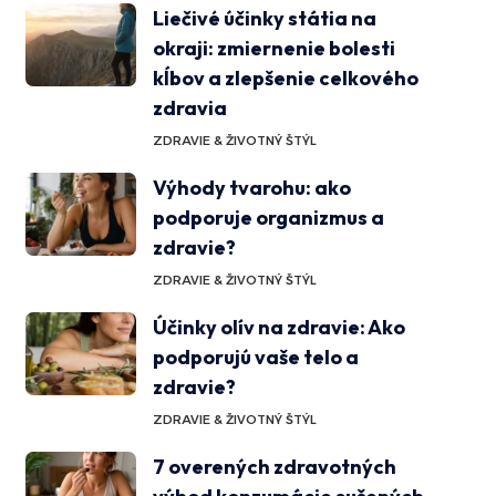
Liečivé účinky státia na
okraji: zmiernenie bolesti
kĺbov a zlepšenie celkového
zdravia
ZDRAVIE & ŽIVOTNÝ ŠTÝL
Výhody tvarohu: ako
podporuje organizmus a
zdravie?
ZDRAVIE & ŽIVOTNÝ ŠTÝL
Účinky olív na zdravie: Ako
podporujú vaše telo a
zdravie?
ZDRAVIE & ŽIVOTNÝ ŠTÝL
7 overených zdravotných