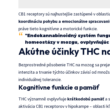
CB1 receptory sú najhustejšie zastúpené v obla
koordináciu pohybu a emocionálne spracovani
práve tieto kognitívne a motorické funkcie.
"Endokannabinoidný systém funguj
homeostázy v mozgu, ovplyvňujúc 
Akútne účinky THC n
Bezprostredné pôsobenie THC na mozog sa prejavu
intenzita a trvanie týchto účinkov závisí od množ
individuálnej tolerancie.
Kognitívne funkcie a pamäť
THC významně ovplyvňuje
krátkodobú pamäť
a 
aktivácia CB1 receptorov v hipokampe – oblasti k