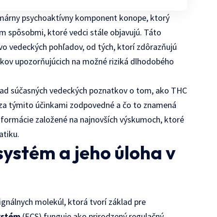
rimárny psychoaktívny komponent konope, ktorý
 spôsobmi, ktoré vedci stále objavujú. Táto
tvo vedeckých pohľadov, od tých, ktorí zdôrazňujú
níkov upozorňujúcich na možné riziká dlhodobého
ľad súčasných vedeckých poznatkov o tom, ako THC
za týmito účinkami zodpovedné a čo to znamená
informácie založené na najnovších výskumoch, ktoré
tiku.
ystém a jeho úloha v
gnálnych molekúl, ktorá tvorí základ pre
ystém
(ECS) funguje ako prirodzený regulačný