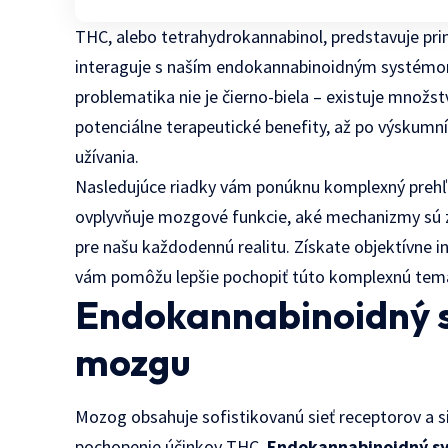
THC, alebo tetrahydrokannabinol, predstavuje p
interaguje s naším endokannabinoidným systémom
problematika nie je čierno-biela – existuje množs
potenciálne terapeutické benefity, až po výskum
užívania.
Nasledujúce riadky vám ponúknu komplexný preh
ovplyvňuje mozgové funkcie, aké mechanizmy sú 
pre našu každodennú realitu. Získate objektívne 
vám pomôžu lepšie pochopiť túto komplexnú tema
Endokannabinoidný s
mozgu
Mozog obsahuje sofistikovanú sieť receptorov a si
pochopenie účinkov THC.
Endokannabinoidný s