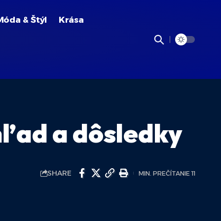
Móda & Štýl
Krása
hľad a dôsledky
SHARE
MIN. PREČÍTANIE 11