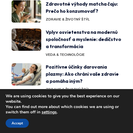
Zdravotné výhody matcha čaju:
Prečo ho konzumovať?
ZDRAVIE & ŽIVOTNÝ ŠTÝL
Vplyv osvietenstva na modernú
spoločnosť a myslenie: dedičstvo
a transformácia
VEDA & TECHNOLÓGIE
Pozitívne účinky darovania
plazmy: Ako chráni vaše zdravie
a pomáha iným?
ZDRAVIE & ŽIVOTNÝ ŠTÝL
We are using cookies to give you the best experience on our
Liečivé účinky státia na okraji:
website.
You can find out more about which cookies we are using or
zmiernenie bolesti kĺbov a
switch them off in
settings
.
zlepšenie celkového zdravia
Accept
ZDRAVIE & ŽIVOTNÝ ŠTÝL