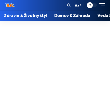
Aa
Zdravie & Životný štýl
Domov & Záhrada
Veda 