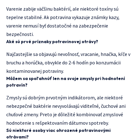
Varenie zabije väčšinu baktérií, ale niektoré toxíny sú
tepelne stabilné. Ak potravina vykazuje známky kazy,
varenie nemusí byť dostatočné na zabezpečenie
bezpečnosti.
Aké sú prvé príznaky potravinovej otrávy?
Najčastejšie sa objavujú nevoľnosť, vracanie, hnačka, kŕče v
bruchu a horúčka, obvykle do 2-6 hodín po konzumácii
kontaminovanej potraviny.
Môžem sa spoľahnúť len na svoje zmysly pri hodnotení
potravín?
Zmysly sú dobrým prvotným indikátorom, ale niektoré
nebezpečné baktérie nevyvolávajú viditeľné, čuchové ani
chuťové zmeny. Preto je dôležité kombinovať zmyslové
hodnotenie s rešpektovaním dátumov spotreby.
Sú niektoré osoby viac ohrozené potravinovými
otrávami?