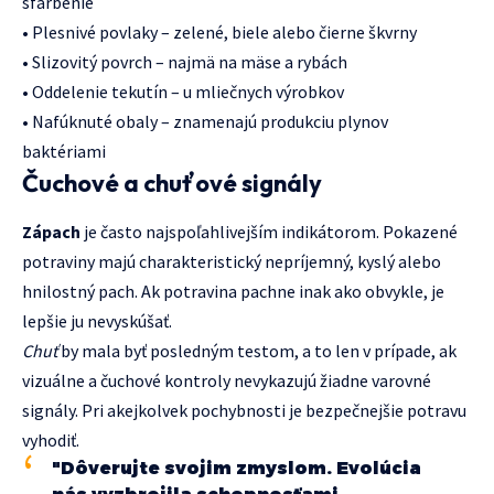
sfarbenie
• Plesnivé povlaky – zelené, biele alebo čierne škvrny
• Slizovitý povrch – najmä na mäse a rybách
• Oddelenie tekutín – u mliečnych výrobkov
• Nafúknuté obaly – znamenajú produkciu plynov
baktériami
Čuchové a chuťové signály
Zápach
je často najspoľahlivejším indikátorom. Pokazené
potraviny majú charakteristický nepríjemný, kyslý alebo
hnilostný pach. Ak potravina pachne inak ako obvykle, je
lepšie ju nevyskúšať.
Chuť
by mala byť posledným testom, a to len v prípade, ak
vizuálne a čuchové kontroly nevykazujú žiadne varovné
signály. Pri akejkolvek pochybnosti je bezpečnejšie potravu
vyhodiť.
"Dôverujte svojim zmyslom. Evolúcia