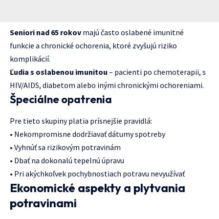
Seniori nad 65 rokov
majú často oslabené imunitné
funkcie a chronické ochorenia, ktoré zvyšujú riziko
komplikácií.
Ľudia s oslabenou imunitou
– pacienti po chemoterapii, s
HIV/AIDS, diabetom alebo inými chronickými ochoreniami.
Špeciálne opatrenia
Pre tieto skupiny platia prísnejšie pravidlá:
• Nekompromisne dodržiavať dátumy spotreby
• Vyhnúť sa rizikovým potravinám
• Dbať na dokonalú tepelnú úpravu
• Pri akýchkoľvek pochybnostiach potravu nevyužívať
Ekonomické aspekty a plytvania
potravinami