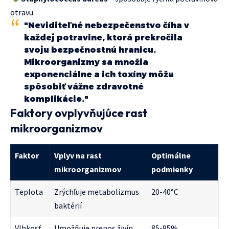
otravu
"Neviditeľné nebezpečenstvo číha v
každej potravine, ktorá prekročila
svoju bezpečnostnú hranicu.
Mikroorganizmy sa množia
exponenciálne a ich toxíny môžu
spôsobiť vážne zdravotné
komplikácie."
Faktory ovplyvňujúce rast
mikroorganizmov
Faktor
Vplyv na rast
Optimálne
mikroorganizmov
podmienky
Teplota
Zrýchľuje metabolizmus
20-40°C
baktérií
Vlhkosť
Umožňuje prenos živín
85-95%