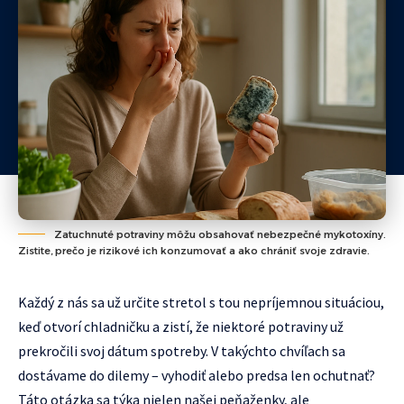
Zatuchnuté potraviny môžu obsahovať nebezpečné mykotoxíny.
Zistite, prečo je rizikové ich konzumovať a ako chrániť svoje zdravie.
Každý z nás sa už určite stretol s tou nepríjemnou situáciou,
keď otvorí chladničku a zistí, že niektoré potraviny už
prekročili svoj dátum spotreby. V takýchto chvíľach sa
dostávame do dilemy – vyhodiť alebo predsa len ochutnať?
Táto otázka sa týka nielen našej peňaženky, ale