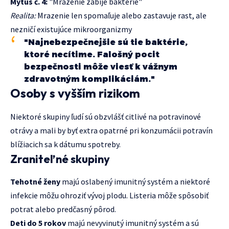
Mýtus č. 4:
"Mrazenie zabije baktérie"
Realita:
Mrazenie len spomaľuje alebo zastavuje rast, ale
nezničí existujúce mikroorganizmy
"Najnebezpečnejšie sú tie baktérie,
ktoré necítime. Falošný pocit
bezpečnosti môže viesť k vážnym
zdravotným komplikáciám."
Osoby s vyšším rizikom
Niektoré skupiny ľudí sú obzvlášť citlivé na potravinové
otrávy a mali by byť extra opatrné pri konzumácii potravín
blížiacich sa k dátumu spotreby.
Zraniteľné skupiny
Tehotné ženy
majú oslabený imunitný systém a niektoré
infekcie môžu ohroziť vývoj plodu. Listeria môže spôsobiť
potrat alebo predčasný pôrod.
Deti do 5 rokov
majú nevyvinutý imunitný systém a sú