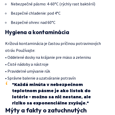
Nebezpečné pásmo: 4-60°C (rýchly rast baktérií)
Bezpečné chladenie: pod 4°C
Bezpečné ohrev: nad 60°C
Hygiena a kontaminácia
Krížová kontaminácia je častou príčinou potravinových
otráv. Používajte:
• Oddelené dosky na krájanie pre mäso a zeleninu
• Čisté nádoby a nástroje
• Pravidelné umývanie rúk
• Správne balenie a uzatváranie potravín
"Každá minúta v nebezpečnom
teplotnom pásme je ako lístok do
lotérie – možno sa nič nestane, ale
riziko sa exponenciálne zvyšuje."
Mýty a fakty o zatuchnutých