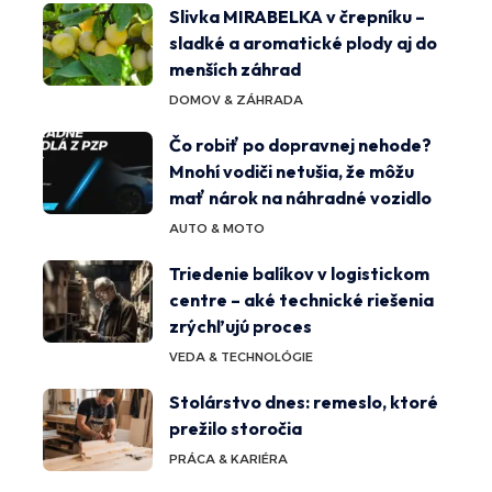
Slivka MIRABELKA v črepníku –
sladké a aromatické plody aj do
menších záhrad
DOMOV & ZÁHRADA
Čo robiť po dopravnej nehode?
Mnohí vodiči netušia, že môžu
mať nárok na náhradné vozidlo
AUTO & MOTO
Triedenie balíkov v logistickom
centre – aké technické riešenia
zrýchľujú proces
VEDA & TECHNOLÓGIE
Stolárstvo dnes: remeslo, ktoré
prežilo storočia
PRÁCA & KARIÉRA