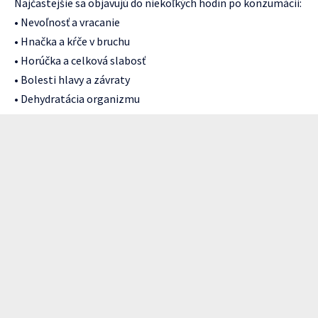
Najčastejšie sa objavujú do niekoľkých hodín po konzumácii:
• Nevoľnosť a vracanie
• Hnačka a kŕče v bruchu
• Horúčka a celková slabosť
• Bolesti hlavy a závraty
• Dehydratácia organizmu