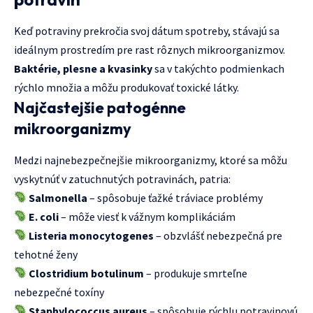
Keď potraviny prekročia svoj dátum spotreby, stávajú sa
ideálnym prostredím pre rast rôznych mikroorganizmov.
Baktérie, plesne a kvasinky
sa v takýchto podmienkach
rýchlo množia a môžu produkovať toxické látky.
Najčastejšie patogénne
mikroorganizmy
Medzi najnebezpečnejšie mikroorganizmy, ktoré sa môžu
vyskytnúť v zatuchnutých potravinách, patria:
Salmonella
– spôsobuje ťažké tráviace problémy
E. coli
– môže viesť k vážnym komplikáciám
Listeria monocytogenes
– obzvlášť nebezpečná pre
tehotné ženy
Clostridium botulinum
– produkuje smrteľne
nebezpečné toxíny
Staphylococcus aureus
– spôsobuje rýchlu potravinovú