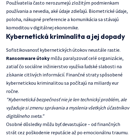
Používatelia často nerozumejú zložitým podmienkam
používania a nevedia, aké údaje zdieľajú. Biometrické údaje,
poloha, nákupné preferencie a komunikácia sa stávajú
komoditou v digitálnej ekonomike.
Kybernetická kriminalita a jej dopady
Sofistikovanosť kybernetických útokov neustále rastie.
Ransomware útoky
môžu paralyzovať celé organizácie,
zatiaľ čo sociálne inžinierstvo využíva ľudské slabosti na
získanie citlivých informácií. Finančné straty spôsobené
kybernetickou kriminalitou sa počítajú na miliardy eur
ročne.
"Kybernetická bezpečnosť nie je len technický problém, ale
vyžaduje si zmenu správania a myslenia všetkých účastníkov
digitálneho sveta."
Osobné dôsledky môžu byť devastujúce – od finančných
strát cez poškodenie reputácie až po emocionálnu traumu.