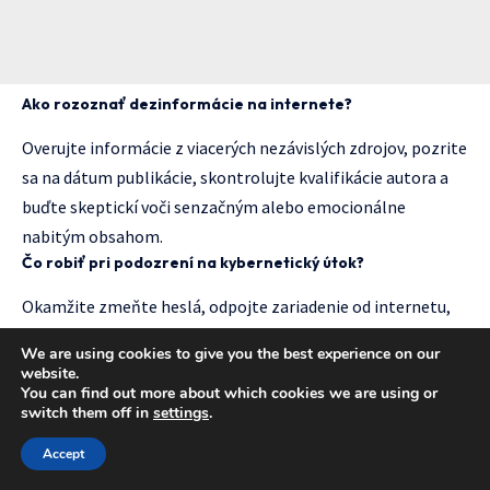
Ako rozoznať dezinformácie na internete?
Overujte informácie z viacerých nezávislých zdrojov, pozrite
sa na dátum publikácie, skontrolujte kvalifikácie autora a
buďte skeptickí voči senzačným alebo emocionálne
nabitým obsahom.
Čo robiť pri podozrení na kybernetický útok?
Okamžite zmeňte heslá, odpojte zariadenie od internetu,
skontrolujte finančné účty, nahláste incident príslušným
We are using cookies to give you the best experience on our
orgánom a vyhľadajte odbornú pomoc.
website.
You can find out more about which cookies we are using or
switch them off in
settings
.
Accept
TAGGED:
analýza vplyvov
digitálny svet