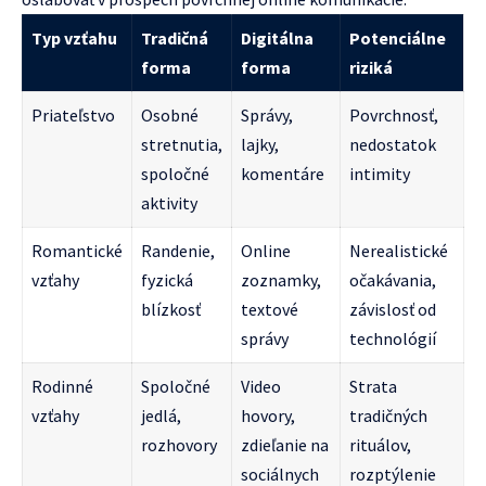
Typ vzťahu
Tradičná
Digitálna
Potenciálne
forma
forma
riziká
Priateľstvo
Osobné
Správy,
Povrchnosť,
stretnutia,
lajky,
nedostatok
spoločné
komentáre
intimity
aktivity
Romantické
Randenie,
Online
Nerealistické
vzťahy
fyzická
zoznamky,
očakávania,
blízkosť
textové
závislosť od
správy
technológií
Rodinné
Spoločné
Video
Strata
vzťahy
jedlá,
hovory,
tradičných
rozhovory
zdieľanie na
rituálov,
sociálnych
rozptýlenie