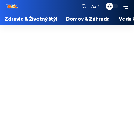
Aa
Zdravie & Životný štýl
Domov & Záhrada
Veda 