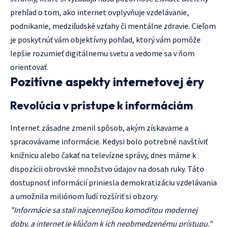
prehľad o tom, ako internet ovplyvňuje vzdelávanie,
podnikanie, medziľudské vzťahy či mentálne zdravie. Cieľom
je poskytnúť vám objektívny pohľad, ktorý vám pomôže
lepšie rozumieť digitálnemu svetu a vedome sa v ňom
orientovať.
Pozitívne aspekty internetovej éry
Revolúcia v prístupe k informáciám
Internet zásadne zmenil spôsob, akým získavame a
spracovávame informácie. Kedysi bolo potrebné navštíviť
knižnicu alebo čakať na televízne správy, dnes máme k
dispozícii obrovské množstvo údajov na dosah ruky. Táto
dostupnosť informácií priniesla demokratizáciu vzdelávania
a umožnila miliónom ľudí rozšíriť si obzory.
"Informácie sa stali najcennejšou komoditou modernej
doby, a internet je kľúčom k ich neobmedzenému prístupu."