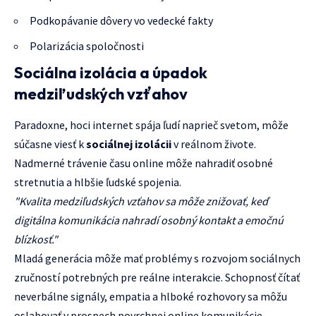
Podkopávanie dôvery vo vedecké fakty
Polarizácia spoločnosti
Sociálna izolácia a úpadok
medziľudských vzťahov
Paradoxne, hoci internet spája ľudí naprieč svetom, môže
súčasne viesť k
sociálnej izolácii
v reálnom živote.
Nadmerné trávenie času online môže nahradiť osobné
stretnutia a hlbšie ľudské spojenia.
"Kvalita medziľudských vzťahov sa môže znižovať, keď
digitálna komunikácia nahradí osobný kontakt a emočnú
blízkosť."
Mladá generácia môže mať problémy s rozvojom sociálnych
zručností potrebných pre reálne interakcie. Schopnosť čítať
neverbálne signály, empatia a hlboké rozhovory sa môžu
oslabovať v prospech povrchnej online komunikácie.