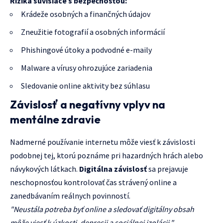
Riziká súvisiace s bezpečnosťou:
Krádeže osobných a finančných údajov
Zneužitie fotografií a osobných informácií
Phishingové útoky a podvodné e-maily
Malware a vírusy ohrozujúce zariadenia
Sledovanie online aktivity bez súhlasu
Závislosť a negatívny vplyv na
mentálne zdravie
Nadmerné používanie internetu môže viesť k závislosti
podobnej tej, ktorú poznáme pri hazardných hrách alebo
návykových látkach.
Digitálna závislosť
sa prejavuje
neschopnosťou kontrolovať čas strávený online a
zanedbávaním reálnych povinností.
"Neustála potreba byť online a sledovať digitálny obsah
môže viesť k úzkosti, depresii a sociálnej izolácii."