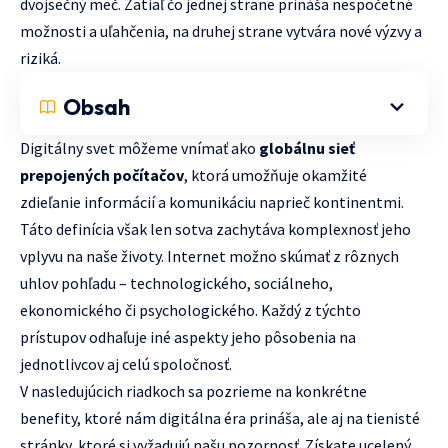
dvojsečný meč. Zatiaľ čo jednej strane prináša nespočetné
možnosti a uľahčenia, na druhej strane vytvára nové výzvy a
riziká.
Obsah
Digitálny svet môžeme vnímať ako
globálnu sieť
prepojených počítačov
, ktorá umožňuje okamžité
zdieľanie informácií a komunikáciu naprieč kontinentmi.
Táto definícia však len sotva zachytáva komplexnosť jeho
vplyvu na naše životy. Internet možno skúmať z rôznych
uhlov pohľadu – technologického, sociálneho,
ekonomického či psychologického. Každý z týchto
prístupov odhaľuje iné aspekty jeho pôsobenia na
jednotlivcov aj celú spoločnosť.
V nasledujúcich riadkoch sa pozrieme na konkrétne
benefity, ktoré nám digitálna éra prináša, ale aj na tienisté
stránky, ktoré si vyžadujú našu pozornosť. Získate ucelený