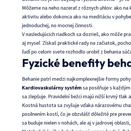
Môžeme na neho nazerať z rôznych uhlov: ako na k
aktivitu alebo dokonca ako na meditáciu v pohybe
jednoduchej, no mocnej činnosti.
V nasledujúcich riadkoch sa dozrieš, ako môže pra
aj myseľ. Získaš praktické rady na začiatok, pochop
ľudí po celom svete rozhodlo urobiť z behania sú
Fyzické benefity beha
Behanie patrí medzi najkomplexnejšie formy pohybu
Kardiovaskulárny systém
sa posilňuje s každým
sa zlepšuje. Pravidelní bežci majú nižší krvný tlak
Kostná hustota sa zvyšuje vďaka nárazovému char
posilnením kostí, čo je obzvlášť dôležité pre pre
sa buduje nielen v nohách, ale aj v jadrovej oblasti