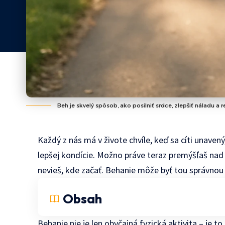
Beh je skvelý spôsob, ako posilniť srdce, zlepšiť náladu a r
Každý z nás má v živote chvíle, keď sa cíti unaven
lepšej kondície. Možno práve teraz premýšľaš nad t
nevieš, kde začať. Behanie môže byť tou správnou
Obsah
Behanie nie je len obyčajná fyzická aktivita – je t