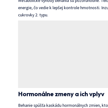
Metabolické výhody behania sú pozoruhodné. Telo s
energie, čo vedie k lepšej kontrole hmotnosti. Inzul
cukrovky 2. typu.
Hormonálne zmeny a ich vplyv
Behanie spúšťa kaskádu hormonálnych zmien, ktor