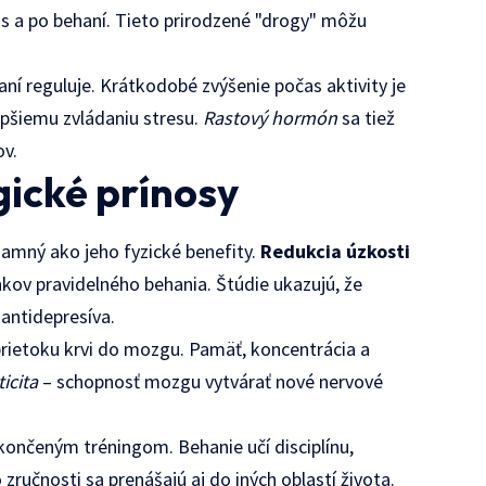
s a po behaní. Tieto prirodzené "drogy" môžu
aní reguluje. Krátkodobé zvýšenie počas aktivity je
pšiemu zvládaniu stresu.
Rastový hormón
sa tiež
ov.
ické prínosy
namný ako jeho fyzické benefity.
Redukcia úzkosti
kov pravidelného behania. Štúdie ukazujú, že
antidepresíva.
rietoku krvi do mozgu. Pamäť, koncentrácia a
icita
– schopnosť mozgu vytvárať nové nervové
ončeným tréningom. Behanie učí disciplínu,
zručnosti sa prenášajú aj do iných oblastí života.