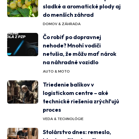
sladké a aromatické plody aj
do menších záhrad
DOMOV & ZÁHRADA
Čo robiť po dopravnej
nehode? Mnohí vodiči
netušia, že môžu mať nárok
na náhradné vozidlo
AUTO & MOTO
Triedenie balíkov v
logistickom centre – aké
technické riešenia zrýchľujú
proces
VEDA & TECHNOLÓGIE
Stolárstvo dnes: remeslo,