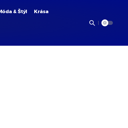
Móda & Štýl
Krása