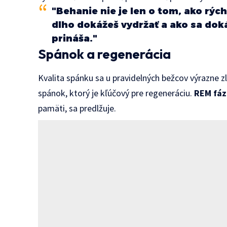
"Behanie nie je len o tom, ako rýc
dlho dokážeš vydržať a ako sa doká
prináša."
Spánok a regenerácia
Kvalita spánku sa u pravidelných bežcov výrazne z
spánok, ktorý je kľúčový pre regeneráciu.
REM fáz
pamäti, sa predlžuje.