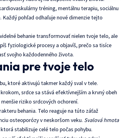
ardiovaskulárny tréning, mentálnu terapiu, sociálnu
. Každý pohľad odhaľuje nové dimenzie tejto
videlné behanie transformovať nielen tvoje telo, ale
íš fyziologické procesy a objavíš, prečo sa tisíce
časť svojho každodenného života.
nia pre tvoje telo
, ktoré aktivujú takmer každý sval v tele.
 krokom, srdce sa stává efektívnejším a krvný obeh
 a menšie riziko srdcových ochorení.
akteru behania. Telo reaguje na túto záťaž
venciu osteoporózy v neskoršom veku.
Svalová hmota
, ktorá stabilizuje celé telo počas pohybu.