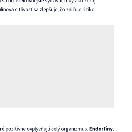
a učí efektívnejšie využívať tuky ako zdroj
ínová citlivosť sa zlepšuje, čo znižuje riziko
é pozitívne ovplyvňujú celý organizmus.
Endorfíny
,