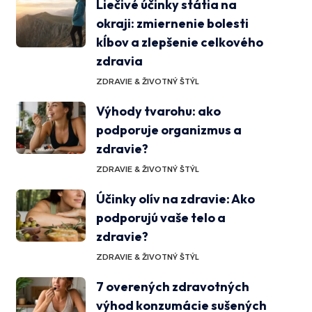
Liečivé účinky státia na
okraji: zmiernenie bolesti
kĺbov a zlepšenie celkového
zdravia
ZDRAVIE & ŽIVOTNÝ ŠTÝL
Výhody tvarohu: ako
podporuje organizmus a
zdravie?
ZDRAVIE & ŽIVOTNÝ ŠTÝL
Účinky olív na zdravie: Ako
podporujú vaše telo a
zdravie?
ZDRAVIE & ŽIVOTNÝ ŠTÝL
7 overených zdravotných
výhod konzumácie sušených