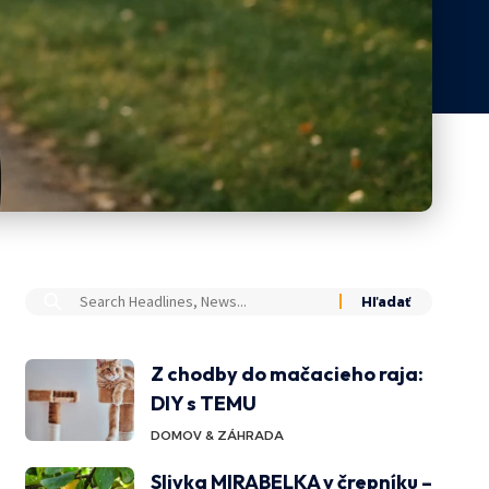
Z chodby do mačacieho raja:
DIY s TEMU
DOMOV & ZÁHRADA
Slivka MIRABELKA v črepníku –