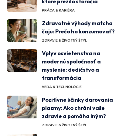
ktoré prežilo storočia
PRÁCA & KARIÉRA
Zdravotné výhody matcha
čaju: Prečo ho konzumovať?
ZDRAVIE & ŽIVOTNÝ ŠTÝL
Vplyv osvietenstva na
modernú spoločnosť a
myslenie: dedičstvo a
transformácia
VEDA & TECHNOLÓGIE
Pozitívne účinky darovania
plazmy: Ako chráni vaše
zdravie a pomáha iným?
ZDRAVIE & ŽIVOTNÝ ŠTÝL