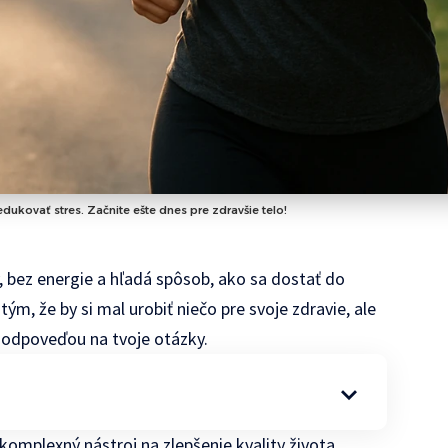
edukovať stres. Začnite ešte dnes pre zdravšie telo!
ý, bez energie a hľadá spôsob, ako sa dostať do
ým, že by si mal urobiť niečo pre svoje zdravie, ale
 odpoveďou na tvoje otázky.
o komplexný nástroj na zlepšenie kvality života.