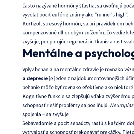
často nazývané hormóny šťastia, sa uvoľňujú poča
vyvolať pocit eufórie známy ako "runner's high".
Kortizol, stresový hormón, sa pri pravidelnom beh
kompenzované dlhodobým znížením, čo vedie k le
zvyšuje, podporujúc regeneráciu tkanív a rast sval
Mentálne a psycholog
Vplyv behania na mentálne zdravie je rovnako výz
a depresie
je jeden z najdokumentovanejších účin
behanie môže byť rovnako efektívne ako niektoré 
Kognitívne funkcie sa zlepšujú vďaka zvýšenému p
schopnosť riešiť problémy sa posilňujú.
Neuroplast
spojenia – sa zvyšuje.
Sebavedomie a pocit sebaúcty rastú s každým dok
vytrvalosť a schopnosť prekonávať prekážky. Tieto 