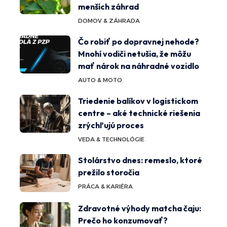
menších záhrad
DOMOV & ZÁHRADA
Čo robiť po dopravnej nehode?
Mnohí vodiči netušia, že môžu
mať nárok na náhradné vozidlo
AUTO & MOTO
Triedenie balíkov v logistickom
centre – aké technické riešenia
zrýchľujú proces
VEDA & TECHNOLÓGIE
Stolárstvo dnes: remeslo, ktoré
prežilo storočia
PRÁCA & KARIÉRA
Zdravotné výhody matcha čaju:
Prečo ho konzumovať?