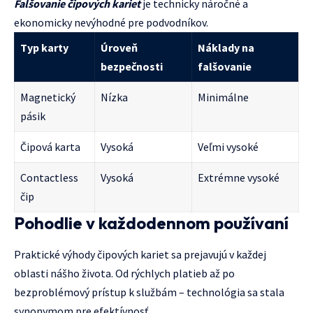
Falšovanie čipových kariet
je technicky náročné a
ekonomicky nevýhodné pre podvodníkov.
Typ karty
Úroveň
Náklady na
bezpečnosti
falšovanie
Magnetický
Nízka
Minimálne
pásik
Čipová karta
Vysoká
Veľmi vysoké
Contactless
Vysoká
Extrémne vysoké
čip
Pohodlie v každodennom používaní
Praktické výhody čipových kariet sa prejavujú v každej
oblasti nášho života. Od rýchlych platieb až po
bezproblémový prístup k službám – technológia sa stala
synonymom pre efektívnosť.