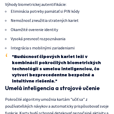
Výhody biometrickej autentifikácie:
Eliminácia potreby pamätať si PIN kódy
Nemožnosť zneužitia stratených kariet
Okamžité overenie identity
Vysoká presnosť rozpoznávania
Integrácia s mobilnými zariadeniami
"Budúcnosť čipových kariet leží v
kombinácii pokročilých biometrických
technológií s umelou inteligenciou, čo
vytvorí bezprecedentne bezpečné a
intuitívne riešenia."
Umelá inteligencia a strojové učenie
Pokročilé algoritmy umožnia kartám "učiť sa" z
používateľských návykov a automaticky prispôsobovať svoje
funkcie. Karty budú schopné detekovať nezvyčajné aktivity a