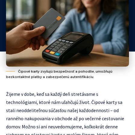
Čipové karty zvyšujú bezpečnosť a pohodlie, umožňujú
bezkontaktné platby a zabezpečenú autentifikáciu.
Žijeme v dobe, keď sa každý deň stretávame s
technológiami, ktoré nám uľahčujú život. Čipové karty sa
stali neoddeliteľnou súčasťou našej každodennosti – od
ranného nakupovania v obchode až po večerné cestovanie
domov. Možno si ani neuvedomujeme, koľkokrát denne
siahnem po plastovej karte s malým čipom, ktorá nám