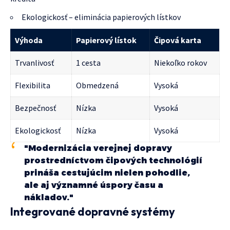
Ekologickosť – eliminácia papierových lístkov
Výhoda
Papierový lístok
Čipová karta
Trvanlivosť
1 cesta
Niekoľko rokov
Flexibilita
Obmedzená
Vysoká
Bezpečnosť
Nízka
Vysoká
Ekologickosť
Nízka
Vysoká
"Modernizácia verejnej dopravy
prostredníctvom čipových technológií
prináša cestujúcim nielen pohodlie,
ale aj významné úspory času a
nákladov."
Integrované dopravné systémy