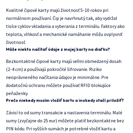
Kvalitné čipové karty majú životnosť 5-10 rokov pri
normálnom používaní. Čip je navrhnutý tak, aby vydržal
tisíce cyklov vkladania a vyberania z terminálu. Faktory ako
teplota, vlhkosť a mechanické namáhanie môžu ovplyvniť
životnosť.
Môže niekto načítať údaje z mojej karty na diaľku?
Bezkontaktné čipové karty majú veľmi obmedzený dosah
(2-4 cm) a používajú pokročilé šifrovanie. Riziko
neoprávneného načítania údajov je minimálne. Pre
dodatočnú ochranu môžete používať RFID blokujúce
peňaženky.
Prečo niekedy musím vložiť kartu a inokedy stačí priložiť?
Závisí to od sumy transakcie a nastavenia terminálu. Malé
sumy (zvyčajne do 25 eur) môžete platiť bezkontaktne bez
PIN kódu. Pri vyšších sumách je potrebné vložiť kartu a