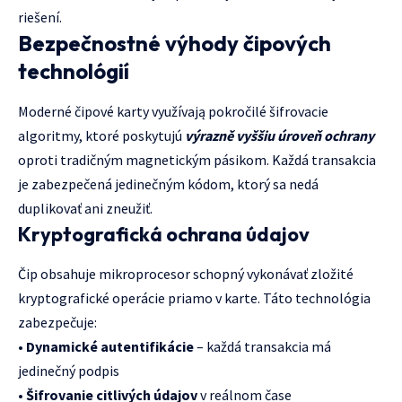
riešení.
Bezpečnostné výhody čipových
technológií
Moderné čipové karty využívają pokročilé šifrovacie
algoritmy, ktoré poskytujú
výrazně vyššiu úroveň ochrany
oproti tradičným magnetickým pásikom. Každá transakcia
je zabezpečená jedinečným kódom, ktorý sa nedá
duplikovať ani zneužiť.
Kryptografická ochrana údajov
Čip obsahuje mikroprocesor schopný vykonávať zložité
kryptografické operácie priamo v karte. Táto technológia
zabezpečuje:
•
Dynamické autentifikácie
– každá transakcia má
jedinečný podpis
•
Šifrovanie citlivých údajov
v reálnom čase