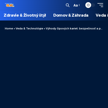
Aa
Zdravie & Životný štýl
Domov & Záhrada
Veda 
Home
»
Veda & Technológie
»
Výhody čipových kariet: bezpečnosť a pohodlie v každodennom živote