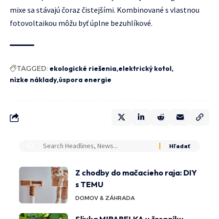
mixe sa stávajú čoraz čistejšími. Kombinované s vlastnou
fotovoltaikou môžu byť úplne bezuhlíkové.
TAGGED:
ekologické riešenia
elektrický kotol
nízke náklady
úspora energie
Z chodby do mačacieho raja: DIY
s TEMU
DOMOV & ZÁHRADA
Slivka MIRABELKA v črepníku –