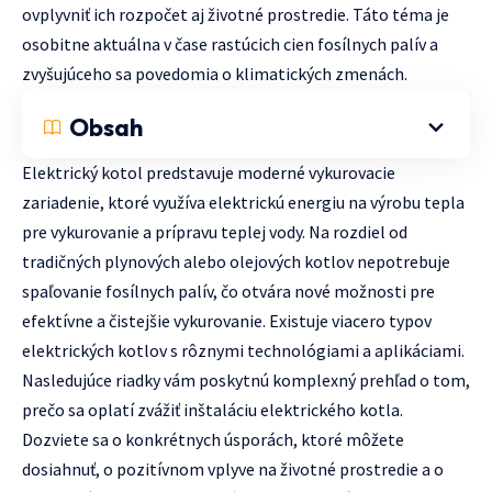
ovplyvniť ich rozpočet aj životné prostredie. Táto téma je
osobitne aktuálna v čase rastúcich cien fosílnych palív a
zvyšujúceho sa povedomia o klimatických zmenách.
Obsah
Elektrický kotol predstavuje moderné vykurovacie
zariadenie, ktoré využíva elektrickú energiu na výrobu tepla
pre vykurovanie a prípravu teplej vody. Na rozdiel od
tradičných plynových alebo olejových kotlov nepotrebuje
spaľovanie fosílnych palív, čo otvára nové možnosti pre
efektívne a čistejšie vykurovanie. Existuje viacero typov
elektrických kotlov s rôznymi technológiami a aplikáciami.
Nasledujúce riadky vám poskytnú komplexný prehľad o tom,
prečo sa oplatí zvážiť inštaláciu elektrického kotla.
Dozviete sa o konkrétnych úsporách, ktoré môžete
dosiahnuť, o pozitívnom vplyve na životné prostredie a o