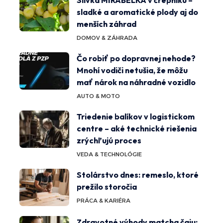
sladké a aromatické plody aj do
menších záhrad
DOMOV & ZÁHRADA
Čo robiť po dopravnej nehode?
Mnohí vodiči netušia, že môžu
mať nárok na náhradné vozidlo
AUTO & MOTO
Triedenie balíkov v logistickom
centre – aké technické riešenia
zrýchľujú proces
VEDA & TECHNOLÓGIE
Stolárstvo dnes: remeslo, ktoré
prežilo storočia
PRÁCA & KARIÉRA
Zdravotné výhody matcha čaju: