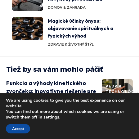
DOMOV & ZÁHRADA
Magické účinky ónyxu:
objavovanie spirituálnych a
fyzických výhod
ZDRAVIE & ŽIVOTNÝ ŠTÝL
Tiež by sa vám mohlo páčiť
Funkcia a výhody kinetického
VEDA &
zvončeka: Inovatívne riešenie pre
TECHNOLÓGIE
úsporu energie
We are using cookies to give you the best experience on our
website.
SIMONA KOVÁCOVÁ
You can find out more about which cookies we are using or
Funkcia termostatu kotla: Tipy
switch them off in
settings
.
DOMOV &
na optimalizáciu vykurovania
ZÁHRADA
Accept
vášho domova