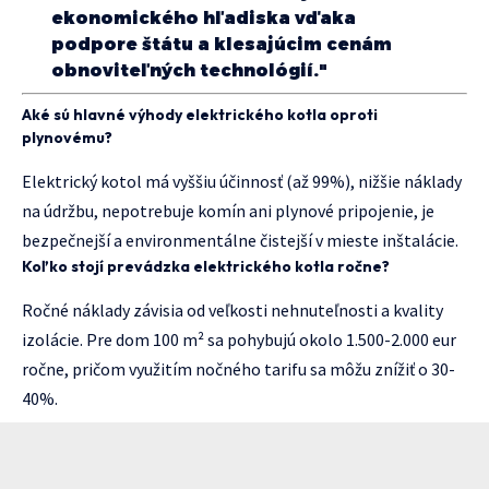
ekonomického hľadiska vďaka
podpore štátu a klesajúcim cenám
obnoviteľných technológií."
Aké sú hlavné výhody elektrického kotla oproti
plynovému?
Elektrický kotol má vyššiu účinnosť (až 99%), nižšie náklady
na údržbu, nepotrebuje komín ani plynové pripojenie, je
bezpečnejší a environmentálne čistejší v mieste inštalácie.
Koľko stojí prevádzka elektrického kotla ročne?
Ročné náklady závisia od veľkosti nehnuteľnosti a kvality
izolácie. Pre dom 100 m² sa pohybujú okolo 1.500-2.000 eur
ročne, pričom využitím nočného tarifu sa môžu znížiť o 30-
40%.