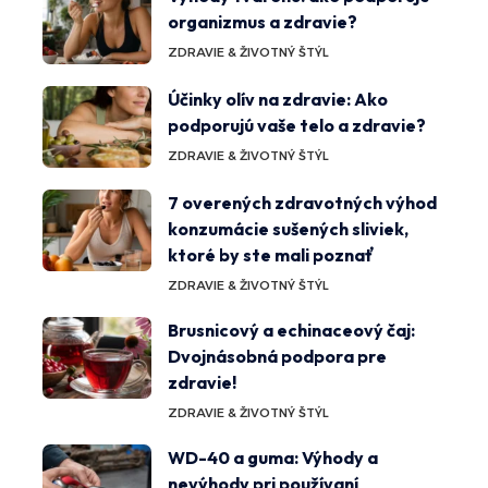
organizmus a zdravie?
ZDRAVIE & ŽIVOTNÝ ŠTÝL
Účinky olív na zdravie: Ako
podporujú vaše telo a zdravie?
ZDRAVIE & ŽIVOTNÝ ŠTÝL
7 overených zdravotných výhod
konzumácie sušených sliviek,
ktoré by ste mali poznať
ZDRAVIE & ŽIVOTNÝ ŠTÝL
Brusnicový a echinaceový čaj:
Dvojnásobná podpora pre
zdravie!
ZDRAVIE & ŽIVOTNÝ ŠTÝL
WD-40 a guma: Výhody a
nevýhody pri používaní