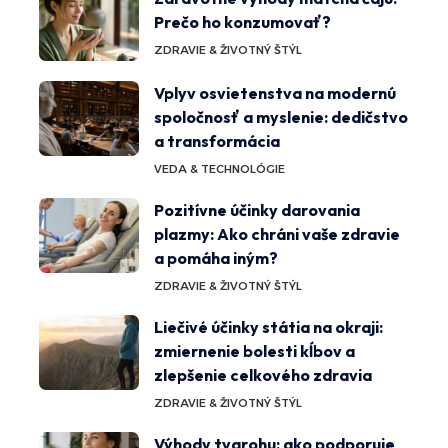
Prečo ho konzumovať?
ZDRAVIE & ŽIVOTNÝ ŠTÝL
Vplyv osvietenstva na modernú
spoločnosť a myslenie: dedičstvo
a transformácia
VEDA & TECHNOLÓGIE
Pozitívne účinky darovania
plazmy: Ako chráni vaše zdravie
a pomáha iným?
ZDRAVIE & ŽIVOTNÝ ŠTÝL
Liečivé účinky státia na okraji:
zmiernenie bolesti kĺbov a
zlepšenie celkového zdravia
ZDRAVIE & ŽIVOTNÝ ŠTÝL
Výhody tvarohu: ako podporuje