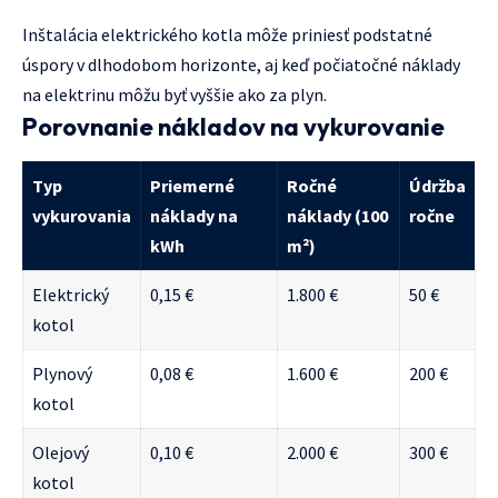
Inštalácia elektrického kotla môže priniesť podstatné
úspory v dlhodobom horizonte, aj keď počiatočné náklady
na elektrinu môžu byť vyššie ako za plyn.
Porovnanie nákladov na vykurovanie
Typ
Priemerné
Ročné
Údržba
vykurovania
náklady na
náklady (100
ročne
kWh
m²)
Elektrický
0,15 €
1.800 €
50 €
kotol
Plynový
0,08 €
1.600 €
200 €
kotol
Olejový
0,10 €
2.000 €
300 €
kotol