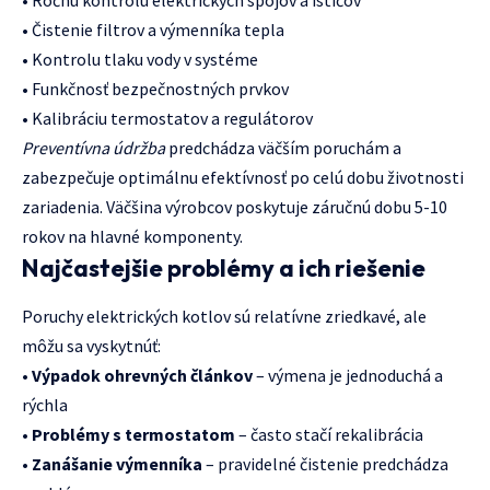
• Ročnú kontrolu elektrických spojov a ističov
• Čistenie filtrov a výmenníka tepla
• Kontrolu tlaku vody v systéme
• Funkčnosť bezpečnostných prvkov
• Kalibráciu termostatov a regulátorov
Preventívna údržba
predchádza väčším poruchám a
zabezpečuje optimálnu efektívnosť po celú dobu životnosti
zariadenia. Väčšina výrobcov poskytuje záručnú dobu 5-10
rokov na hlavné komponenty.
Najčastejšie problémy a ich riešenie
Poruchy elektrických kotlov sú relatívne zriedkavé, ale
môžu sa vyskytnúť:
•
Výpadok ohrevných článkov
– výmena je jednoduchá a
rýchla
•
Problémy s termostatom
– často stačí rekalibrácia
•
Zanášanie výmenníka
– pravidelné čistenie predchádza