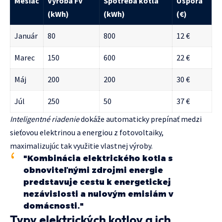
Mesiac
Výroba FV
Spotreba kotla
Úspora
(kWh)
(kWh)
(€)
Január
80
800
12 €
Marec
150
600
22 €
Máj
200
200
30 €
Júl
250
50
37 €
Inteligentné riadenie
dokáže automaticky prepínať medzi
sieťovou elektrinou a energiou z fotovoltaiky,
maximalizujúc tak využitie vlastnej výroby.
"Kombinácia elektrického kotla s
obnoviteľnými zdrojmi energie
predstavuje cestu k energetickej
nezávislosti a nulovým emisiám v
domácnosti."
Typy elektrických kotlov a ich