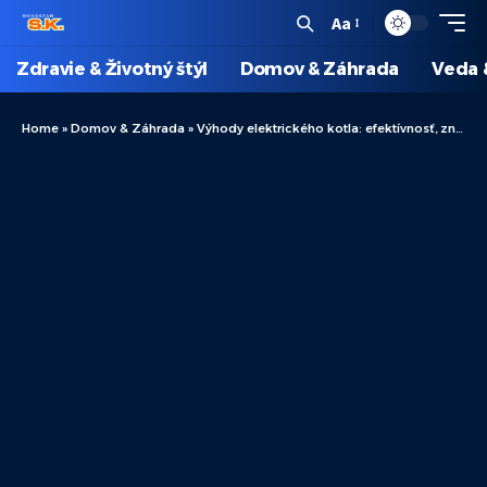
Aa
Zdravie & Životný štýl
Domov & Záhrada
Veda 
Home
»
Domov & Záhrada
»
Výhody elektrického kotla: efektívnosť, zníženie nákladov a ekologická zodpovednosť