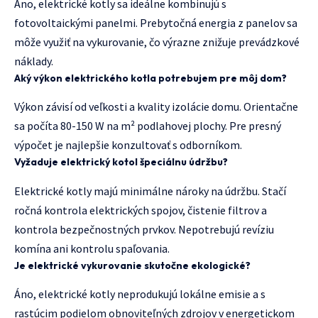
Áno, elektrické kotly sa ideálne kombinujú s
fotovoltaickými panelmi. Prebytočná energia z panelov sa
môže využiť na vykurovanie, čo výrazne znižuje prevádzkové
náklady.
Aký výkon elektrického kotla potrebujem pre môj dom?
Výkon závisí od veľkosti a kvality izolácie domu. Orientačne
sa počíta 80-150 W na m² podlahovej plochy. Pre presný
výpočet je najlepšie konzultovať s odborníkom.
Vyžaduje elektrický kotol špeciálnu údržbu?
Elektrické kotly majú minimálne nároky na údržbu. Stačí
ročná kontrola elektrických spojov, čistenie filtrov a
kontrola bezpečnostných prvkov. Nepotrebujú revíziu
komína ani kontrolu spaľovania.
Je elektrické vykurovanie skutočne ekologické?
Áno, elektrické kotly neprodukujú lokálne emisie a s
rastúcim podielom obnoviteľných zdrojov v energetickom