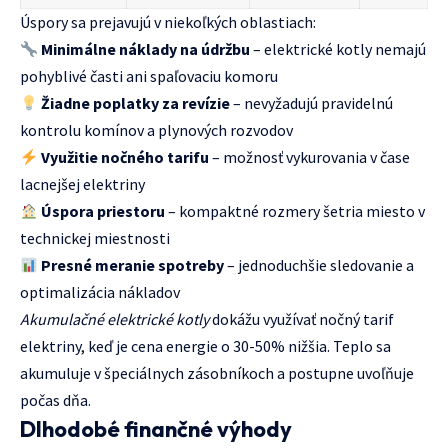
Úspory sa prejavujú v niekoľkých oblastiach:
Minimálne náklady na údržbu
– elektrické kotly nemajú
pohyblivé časti ani spaľovaciu komoru
Žiadne poplatky za revízie
– nevyžadujú pravidelnú
kontrolu komínov a plynových rozvodov
Využitie nočného tarifu
– možnosť vykurovania v čase
lacnejšej elektriny
Úspora priestoru
– kompaktné rozmery šetria miesto v
technickej miestnosti
Presné meranie spotreby
– jednoduchšie sledovanie a
optimalizácia nákladov
Akumulačné elektrické kotly
dokážu využívať nočný tarif
elektriny, keď je cena energie o 30-50% nižšia. Teplo sa
akumuluje v špeciálnych zásobníkoch a postupne uvoľňuje
počas dňa.
Dlhodobé finančné výhody