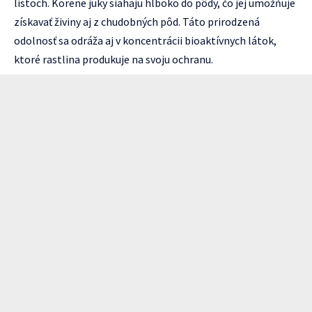
listoch. Korene juky siahaju hlboko do pôdy, čo jej umožňuje
získavať živiny aj z chudobných pôd. Táto prirodzená
odolnosť sa odráža aj v koncentrácii bioaktívnych látok,
ktoré rastlina produkuje na svoju ochranu.