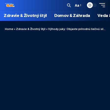
Aa
Zdravie & Životný štýl
Domov & Záhrada
Veda 
Home
»
Zdravie & Životný štýl
»
Výhody juky: Objavte prírodnú liečivú silu!