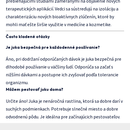
prebiehajúcimi štúdiami zameranými na objavenie nových
terapeutických aplikácií. Vedci sa sústreďujú na izoláciju a
charakterizáciu nových bioaktívnych zlúčenín, ktoré by
mohli mať ešte širšie využitie v medicíne a kozmetike.
Často kladené otázky
Je juka bezpečná pre každodenné používanie?
Áno, pri dodržaní odporúčaných dávok je juka bezpečná pre
dlhodobé používanie u väčšiny ľudí. Odporúča sa začať s
nižšími dávkami a postupne ich zvyšovať podľa tolerancie
organizmu.
Môžem pestovať juku doma?
Určite áno! Juka je nenáročná rastlina, ktorá sa dobre darí v
suchých podmienkach. Potrebuje slnečné miesto a dobre
odvodnenú pôdu. Je ideálna pre začínajúcich pestovateľov.