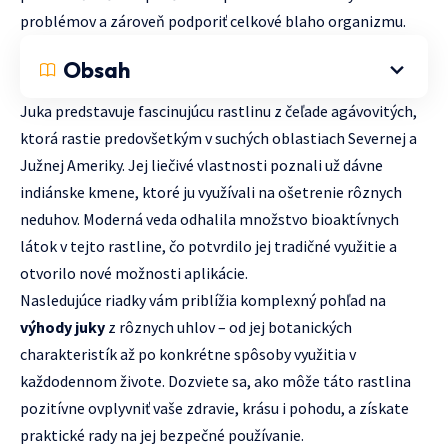
problémov a zároveň podporiť celkové blaho organizmu.
Obsah
Juka predstavuje fascinujúcu rastlinu z čeľade agávovitých,
ktorá rastie predovšetkým v suchých oblastiach Severnej a
Južnej Ameriky. Jej liečivé vlastnosti poznali už dávne
indiánske kmene, ktoré ju využívali na ošetrenie rôznych
neduhov. Moderná veda odhalila množstvo bioaktívnych
látok v tejto rastline, čo potvrdilo jej tradičné využitie a
otvorilo nové možnosti aplikácie.
Nasledujúce riadky vám priblížia komplexný pohľad na
výhody juky
z rôznych uhlov – od jej botanických
charakteristík až po konkrétne spôsoby využitia v
každodennom živote. Dozviete sa, ako môže táto rastlina
pozitívne ovplyvniť vaše zdravie, krásu i pohodu, a získate
praktické rady na jej bezpečné používanie.