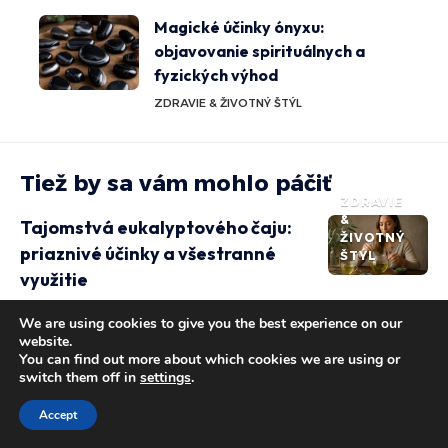
Magické účinky ónyxu:
objavovanie spirituálnych a
fyzických výhod
ZDRAVIE & ŽIVOTNÝ ŠTÝL
Tiež by sa vám mohlo páčiť
ZDRAVIE
&
Tajomstvá eukalyptového čaju:
ŽIVOTNÝ
priaznivé účinky a všestranné
ŠTÝL
využitie
ZDRAVIE
SIMONA KOVÁCOVÁ
We are using cookies to give you the best experience on our
&
Vplyv splnu na emocionálny svet
website.
ŽIVOTNÝ
You can find out more about which cookies we are using or
Raka: Čo hovoria horoskopy?
ŠTÝL
switch them off in
settings
.
ZDRAVIE
SIMONA KOVÁCOVÁ
&
Vplyv pálenky na krvný tlak: Čo by
Accept
ŽIVOTNÝ
ste určite mali vedieť
ŠTÝL