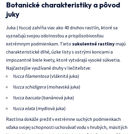
Botanické charakteristiky a pôvod
juky
Juka (
Yucca
) zahŕňa viac ako 40 druhov rastlín, ktoré sa
vyznačujú svojou odolnosťou a prispôsobivosťou
extrémnym podmienkam. Tieto
sukulentné rastliny
majú
charakteristické dlhé, úzke listy s ostrými koncami a
impozantné biele kvety, ktoré vytvárajú vysoké súkvetia.
Najčastejšie využívané druhy v liečiteľstve:
Yucca filamentosa
(vláknitá juka)
Yucca schidigera
(mohavská juka)
Yucca baccata
(banánová juka)
Yucca elata
(mydlová juka)
Rastlina dokáže prežiť v extrémne suchých podmienkach
vďaka svojej schopnosti uchovávať vodu v hrubých, mäsitých