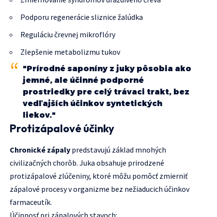
Podporu regenerácie sliznice žalúdka
Reguláciu črevnej mikroflóry
Zlepšenie metabolizmu tukov
"Prírodné saponíny z juky pôsobia ako
jemné, ale účinné podporné
prostriedky pre celý trávaci trakt, bez
vedľajších účinkov syntetických
liekov."
Protizápalové účinky
Chronické zápaly
predstavujú základ mnohých
civilizačných chorôb. Juka obsahuje prirodzené
protizápalové zlúčeniny, ktoré môžu pomôcť zmierniť
zápalové procesy v organizme bez nežiaducich účinkov
farmaceutík.
Účinnosť pri zápalových stavoch: