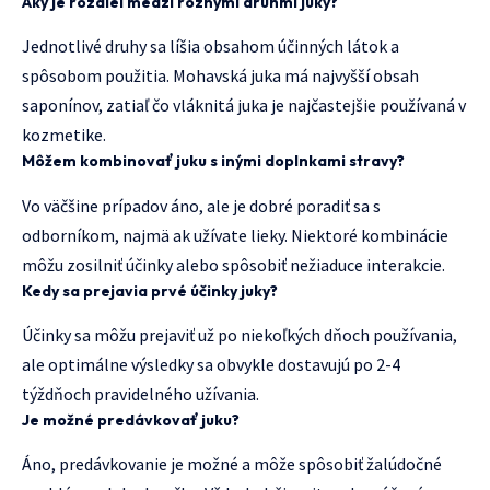
Aký je rozdiel medzi rôznymi druhmi juky?
Jednotlivé druhy sa líšia obsahom účinných látok a
spôsobom použitia. Mohavská juka má najvyšší obsah
saponínov, zatiaľ čo vláknitá juka je najčastejšie používaná v
kozmetike.
Môžem kombinovať juku s inými doplnkami stravy?
Vo väčšine prípadov áno, ale je dobré poradiť sa s
odborníkom, najmä ak užívate lieky. Niektoré kombinácie
môžu zosilniť účinky alebo spôsobiť nežiaduce interakcie.
Kedy sa prejavia prvé účinky juky?
Účinky sa môžu prejaviť už po niekoľkých dňoch používania,
ale optimálne výsledky sa obvykle dostavujú po 2-4
týždňoch pravidelného užívania.
Je možné predávkovať juku?
Áno, predávkovanie je možné a môže spôsobiť žalúdočné