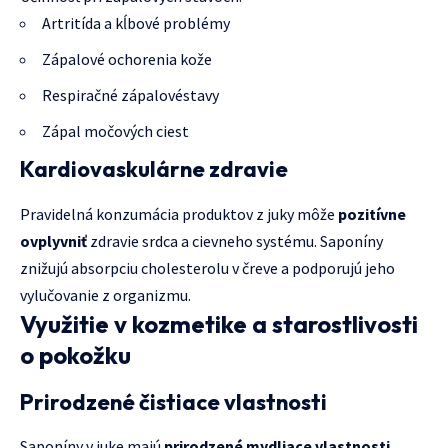
Artritída a kĺbové problémy
Zápalové ochorenia kože
Respiračné zápalovéstavy
Zápal močových ciest
Kardiovaskulárne zdravie
Pravidelná konzumácia produktov z juky môže
pozitívne
ovplyvniť
zdravie srdca a cievneho systému. Saponíny
znižujú absorpciu cholesterolu v čreve a podporujú jeho
vylučovanie z organizmu.
Využitie v kozmetike a starostlivosti
o pokožku
Prirodzené čistiace vlastnosti
Saponíny v juke majú
prirodzené mydliace vlastnosti
,