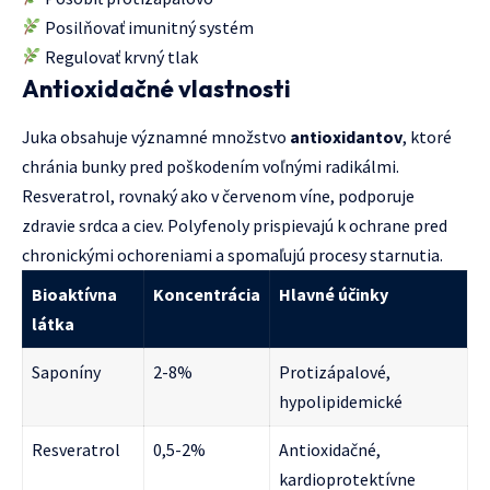
Posilňovať imunitný systém
Regulovať krvný tlak
Antioxidačné vlastnosti
Juka obsahuje významné množstvo
antioxidantov
, ktoré
chránia bunky pred poškodením voľnými radikálmi.
Resveratrol, rovnaký ako v červenom víne, podporuje
zdravie srdca a ciev. Polyfenoly prispievajú k ochrane pred
chronickými ochoreniami a spomaľujú procesy starnutia.
Bioaktívna
Koncentrácia
Hlavné účinky
látka
Saponíny
2-8%
Protizápalové,
hypolipidemické
Resveratrol
0,5-2%
Antioxidačné,
kardioprotektívne