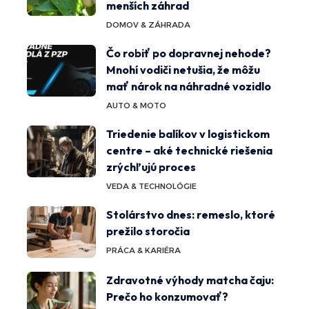
menších záhrad
DOMOV & ZÁHRADA
Čo robiť po dopravnej nehode?
Mnohí vodiči netušia, že môžu
mať nárok na náhradné vozidlo
AUTO & MOTO
Triedenie balíkov v logistickom
centre – aké technické riešenia
zrýchľujú proces
VEDA & TECHNOLÓGIE
Stolárstvo dnes: remeslo, ktoré
prežilo storočia
PRÁCA & KARIÉRA
Zdravotné výhody matcha čaju:
Prečo ho konzumovať?