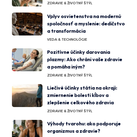
ZDRAVIE & ŽIVOTNÝ ŠTÝL
Vplyv osvietenstva na modernú
spoločnosť a myslenie: dedičstvo
a transformácia
VEDA & TECHNOLÓGIE
Pozitívne účinky darovania
plazmy: Ako chráni vaše zdravie
a pomáha iným?
ZDRAVIE & ŽIVOTNÝ ŠTÝL
Liečivé účinky státia na okraji:
zmiernenie bolesti kĺbov a
zlepšenie celkového zdravia
ZDRAVIE & ŽIVOTNÝ ŠTÝL
Výhody tvarohu: ako podporuje
organizmus a zdravie?