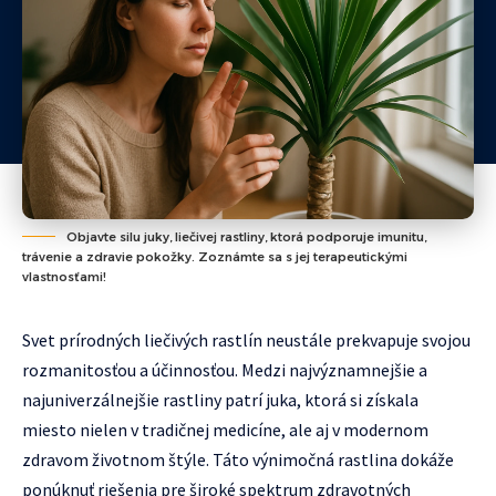
Objavte silu juky, liečivej rastliny, ktorá podporuje imunitu,
trávenie a zdravie pokožky. Zoznámte sa s jej terapeutickými
vlastnosťami!
Svet prírodných liečivých rastlín neustále prekvapuje svojou
rozmanitosťou a účinnosťou. Medzi najvýznamnejšie a
najuniverzálnejšie rastliny patrí juka, ktorá si získala
miesto nielen v tradičnej medicíne, ale aj v modernom
zdravom životnom štýle. Táto výnimočná rastlina dokáže
ponúknuť riešenia pre široké spektrum zdravotných