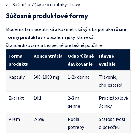
Sušené prášky ako doplnky stravy
Súčasné produktové formy
Moderná farmaceutická a kozmetická výroba ponúka
rôzne
formy produktov
s obsahom juky, ktoré sú
štandardizované a bezpečné pre bežné použitie.
Forma
Koncentrácia
Odporúčané
Hlavné
produktu
dávkovanie
využitie
Kapsuly
500-1000 mg
1-2x denne
Trávenie,
cholesterol
Extrakt
10:1
2-3 ml
Protizápalové
denne
účinky
Krém
2-5%
Podľa
Starostlivosť
potreby
o pokožku