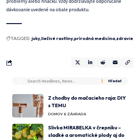
problémy alebo hnačku. Vždy dodržiavajte odporúčané
dávkovanie uvedené na obale produktu.
TAGGED:
juky
liečivé rastliny
prírodná medicína
zdravie
Z chodby do mačacieho raja: DIY
s TEMU
DOMOV & ZÁHRADA
Slivka MIRABELKA v črepníku –
sladké a aromatické plody aj do