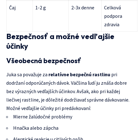
Čaj
1-2 g
2-3x denne
Celková
podpora
zdravia
Bezpečnosť a možné vedľajšie
účinky
Všeobecná bezpečnosť
Juka sa považuje za
relatívne bezpečnú rastlinu
pri
dodržaní odporúčaných dávok. Väčšina ľudí ju znáša dobre
bez výrazných vedľajších účinkov. Avšak, ako pri každej
liečivej rastline, je dôležité dodržiavať správne dávkovanie.
Možné vedľajšie účinky pri predávkovaní:
Mierne žalúdočné problémy
Hnačka alebo zápcha
Alergické reakcie u citlivých osôb