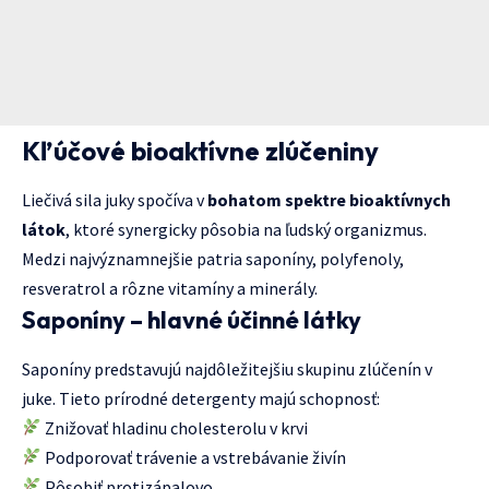
Kľúčové bioaktívne zlúčeniny
Liečivá sila juky spočíva v
bohatom spektre bioaktívnych
látok
, ktoré synergicky pôsobia na ľudský organizmus.
Medzi najvýznamnejšie patria saponíny, polyfenoly,
resveratrol a rôzne vitamíny a minerály.
Saponíny – hlavné účinné látky
Saponíny predstavujú najdôležitejšiu skupinu zlúčenín v
juke. Tieto prírodné detergenty majú schopnosť:
Znižovať hladinu cholesterolu v krvi
Podporovať trávenie a vstrebávanie živín
Pôsobiť protizápalovo