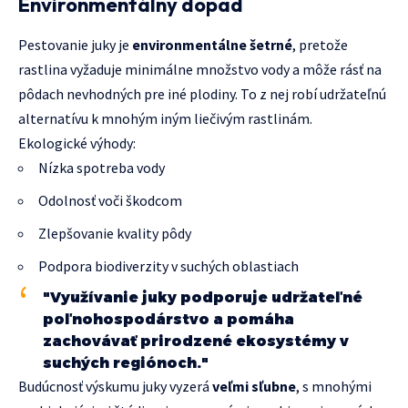
Environmentálny dopad
Pestovanie juky je
environmentálne šetrné
, pretože
rastlina vyžaduje minimálne množstvo vody a môže rásť na
pôdach nevhodných pre iné plodiny. To z nej robí udržateľnú
alternatívu k mnohým iným liečivým rastlinám.
Ekologické výhody:
Nízka spotreba vody
Odolnosť voči škodcom
Zlepšovanie kvality pôdy
Podpora biodiverzity v suchých oblastiach
"Využívanie juky podporuje udržateľné
poľnohospodárstvo a pomáha
zachovávať prirodzené ekosystémy v
suchých regiónoch."
Budúcnosť výskumu juky vyzerá
veľmi sľubne
, s mnohými