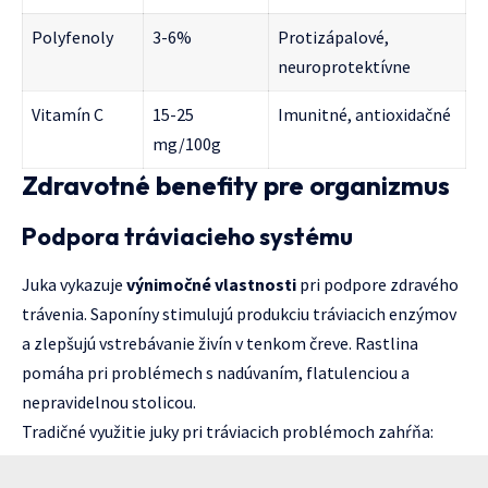
Polyfenoly
3-6%
Protizápalové,
neuroprotektívne
Vitamín C
15-25
Imunitné, antioxidačné
mg/100g
Zdravotné benefity pre organizmus
Podpora tráviacieho systému
Juka vykazuje
výnimočné vlastnosti
pri podpore zdravého
trávenia. Saponíny stimulujú produkciu tráviacich enzýmov
a zlepšujú vstrebávanie živín v tenkom čreve. Rastlina
pomáha pri problémech s nadúvaním, flatulenciou a
nepravidelnou stolicou.
Tradičné využitie juky pri tráviacich problémoch zahŕňa: