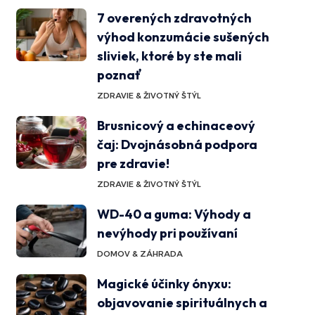
7 overených zdravotných
výhod konzumácie sušených
sliviek, ktoré by ste mali
poznať
ZDRAVIE & ŽIVOTNÝ ŠTÝL
Brusnicový a echinaceový
čaj: Dvojnásobná podpora
pre zdravie!
ZDRAVIE & ŽIVOTNÝ ŠTÝL
WD-40 a guma: Výhody a
nevýhody pri používaní
DOMOV & ZÁHRADA
Magické účinky ónyxu:
objavovanie spirituálnych a