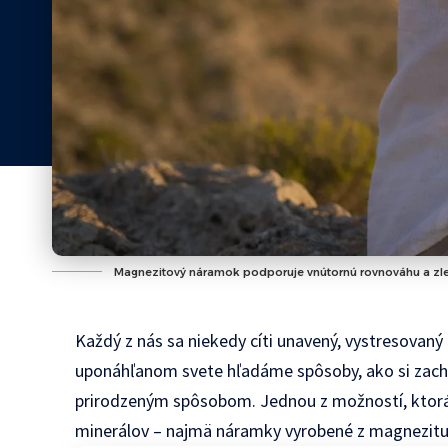
Magnezitový náramok podporuje vnútornú rovnováhu a zlepš
Každý z nás sa niekedy cíti unavený, vystresova
uponáhľanom svete hľadáme spôsoby, ako si zacho
prirodzeným spôsobom. Jednou z možností, ktorá 
minerálov – najmä náramky vyrobené z magnezitu