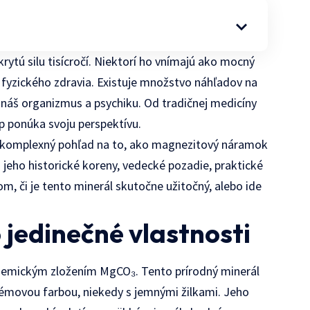
krytú silu tisícročí. Niektorí ho vnímajú ako mocný
 fyzického zdravia. Existuje množstvo náhľadov na
 náš organizmus a psychiku. Od tradičnej medicíny
p ponúka svoju perspektívu.
te komplexný pohľad na to, ako magnezitový náramok
 jeho historické koreny, vedecké pozadie, praktické
om, či je tento minerál skutočne užitočný, alebo ide
 jedinečné vlastnosti
hemickým zložením MgCO₃. Tento prírodný minerál
krémovou farbou, niekedy s jemnými žilkami. Jeho