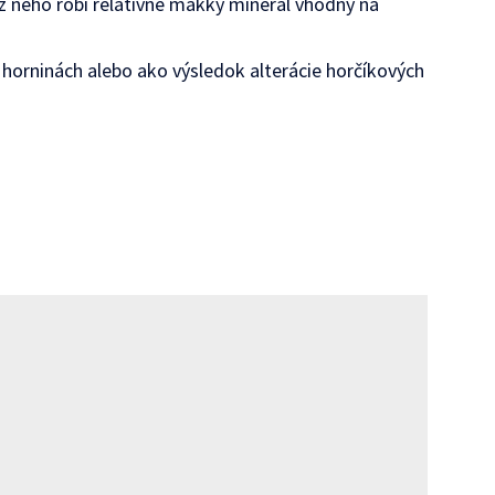
 z neho robí relatívne mäkký minerál vhodný na
orninách alebo ako výsledok alterácie horčíkových