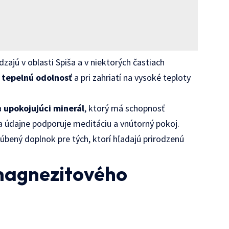
ajú v oblasti Spiša a v niektorých častiach
 tepelnú odolnosť
a pri zahriatí na vysoké teploty
a
upokojujúci minerál
, ktorý má schopnosť
a údajne podporuje meditáciu a vnútorný pokoj.
bený doplnok pre tých, ktorí hľadajú prirodzenú
magnezitového