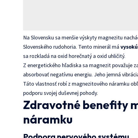
Na Slovensku sa menšie výskyty magnezitu nachádz
Slovenského rudohoria. Tento minerál má
vysokú
sa rozkladá na oxid horečnatý a oxid uhličitý.
Z energetického hľadiska sa magnezit považuje z
absorbovať negatívnu energiu. Jeho jemná vibráci
Táto vlastnosť robí z magnezitového náramku obľú
podporu svojej duševnej pohody.
Zdravotné benefity 
náramku
Podpora nervového systému