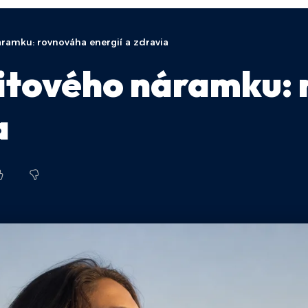
amku: rovnováha energií a zdravia
tového náramku: 
a