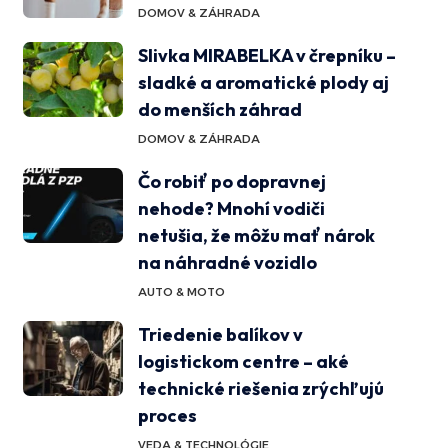
DOMOV & ZÁHRADA
Slivka MIRABELKA v črepníku –
sladké a aromatické plody aj
do menších záhrad
DOMOV & ZÁHRADA
Čo robiť po dopravnej
nehode? Mnohí vodiči
netušia, že môžu mať nárok
na náhradné vozidlo
AUTO & MOTO
Triedenie balíkov v
logistickom centre – aké
technické riešenia zrýchľujú
proces
VEDA & TECHNOLÓGIE