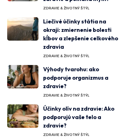
ZDRAVIE & ŽIVOTNÝ ŠTÝL
Liečivé účinky státia na
okraji: zmiernenie bolesti
kĺbov a zlepšenie celkového
zdravia
ZDRAVIE & ŽIVOTNÝ ŠTÝL
Výhody tvarohu: ako
podporuje organizmus a
zdravie?
ZDRAVIE & ŽIVOTNÝ ŠTÝL
Účinky olív na zdravie: Ako
podporujú vaše telo a
zdravie?
ZDRAVIE & ŽIVOTNÝ ŠTÝL