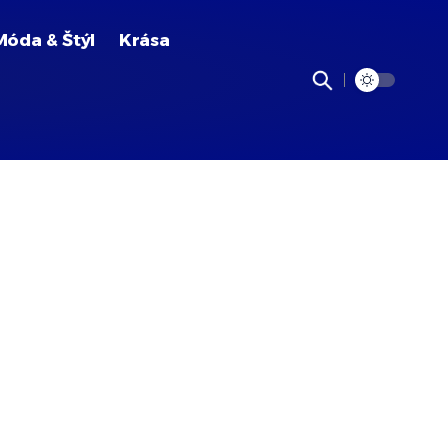
Móda & Štýl
Krása