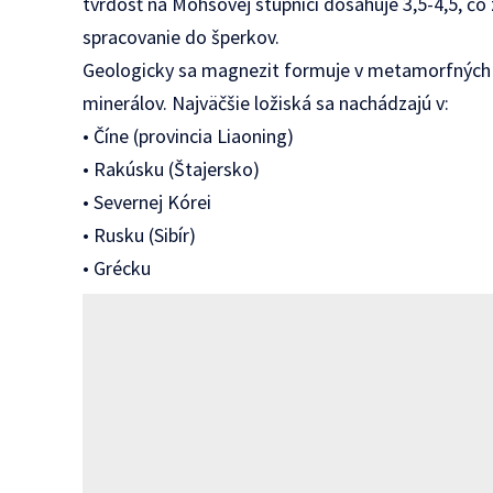
tvrdosť na Mohsovej stupnici dosahuje 3,5-4,5, čo
spracovanie do šperkov.
Geologicky sa magnezit formuje v metamorfných h
minerálov. Najväčšie ložiská sa nachádzajú v:
• Číne (provincia Liaoning)
• Rakúsku (Štajersko)
• Severnej Kórei
• Rusku (Sibír)
• Grécku