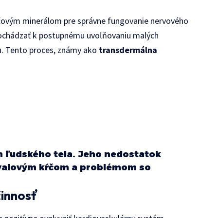
ľúčovým minerálom pre správne fungovanie nervového
ochádzať k postupnému uvoľňovaniu malých
u. Tento proces, známy ako
transdermálna
m ľudského tela. Jeho nedostatok
 svalovým kŕčom a problémom so
činnosť