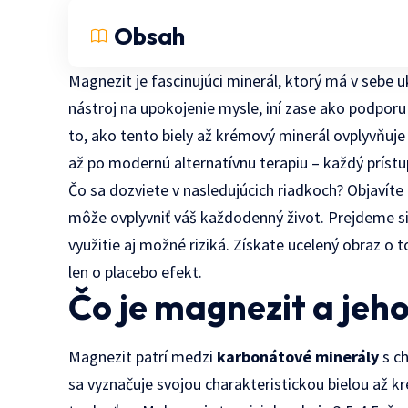
Obsah
Magnezit je fascinujúci minerál, ktorý má v sebe u
nástroj na upokojenie mysle, iní zase ako podporu
to, ako tento biely až krémový minerál ovplyvňuje
až po modernú alternatívnu terapiu – každý prístu
Čo sa dozviete v nasledujúcich riadkoch? Objaví
môže ovplyvniť váš každodenný život. Prejdeme si
využitie aj možné riziká. Získate ucelený obraz o t
len o placebo efekt.
Čo je magnezit a jeho
Magnezit patrí medzi
karbonátové minerály
s c
sa vyznačuje svojou charakteristickou bielou až 