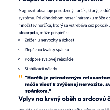
Magnezit obsahuje prirodzený horčík, ktorý je k
systému. Pri dlhodobom nosení náramku môže d
množstev horčíka, ktorý sa vstrebáva cez pokožk
absorpcia
, môže prispieť k:
Zníženiu nervozity a úzkosti
Zlepšeniu kvality spánku
Podpore svalovej relaxácie
Stabilizácii nálady
"Horčík je prirodzeným relaxanto
môže viesť k zvýšenej nervozite,
spánkom."
Vplyv na krvný oběh a srdcovú 