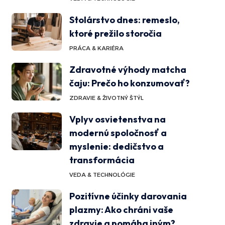
Stolárstvo dnes: remeslo,
ktoré prežilo storočia
PRÁCA & KARIÉRA
Zdravotné výhody matcha
čaju: Prečo ho konzumovať?
ZDRAVIE & ŽIVOTNÝ ŠTÝL
Vplyv osvietenstva na
modernú spoločnosť a
myslenie: dedičstvo a
transformácia
VEDA & TECHNOLÓGIE
Pozitívne účinky darovania
plazmy: Ako chráni vaše
zdravie a pomáha iným?