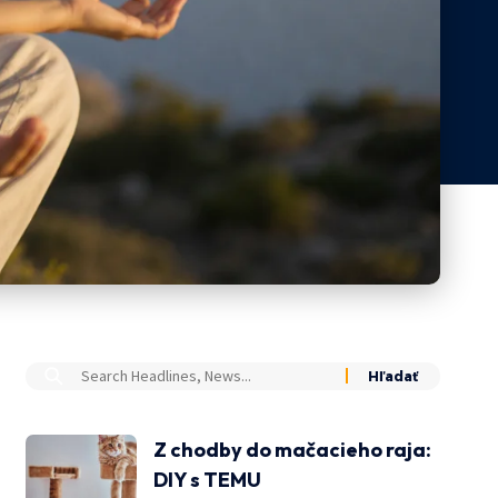
Z chodby do mačacieho raja:
DIY s TEMU