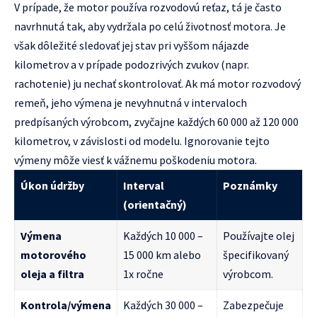
V prípade, že motor používa rozvodovú reťaz, tá je často
navrhnutá tak, aby vydržala po celú životnosť motora. Je
však dôležité sledovať jej stav pri vyššom nájazde
kilometrov a v prípade podozrivých zvukov (napr.
rachotenie) ju nechať skontrolovať. Ak má motor rozvodový
remeň, jeho výmena je nevyhnutná v intervaloch
predpísaných výrobcom, zvyčajne každých 60 000 až 120 000
kilometrov, v závislosti od modelu. Ignorovanie tejto
výmeny môže viesť k vážnemu poškodeniu motora.
Úkon údržby
Interval
Poznámky
(orientačný)
Výmena
Každých 10 000 –
Používajte olej
motorového
15 000 km alebo
špecifikovaný
oleja a filtra
1x ročne
výrobcom.
Kontrola/výmena
Každých 30 000 –
Zabezpečuje