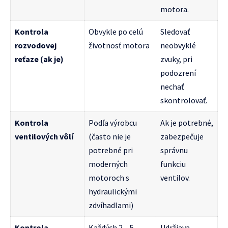
motora.
Kontrola
Obvykle po celú
Sledovať
rozvodovej
životnosť motora
neobvyklé
reťaze (ak je)
zvuky, pri
podozrení
nechať
skontrolovať.
Kontrola
Podľa výrobcu
Ak je potrebné,
ventilových vôlí
(často nie je
zabezpečuje
potrebné pri
správnu
moderných
funkciu
motoroch s
ventilov.
hydraulickými
zdvíhadlami)
Kontrola
Každých 2 – 5
Udržiava