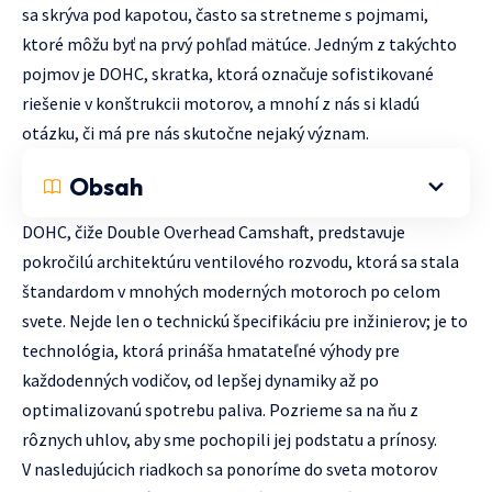
sa skrýva pod kapotou, často sa stretneme s pojmami,
ktoré môžu byť na prvý pohľad mätúce. Jedným z takýchto
pojmov je DOHC, skratka, ktorá označuje sofistikované
riešenie v konštrukcii motorov, a mnohí z nás si kladú
otázku, či má pre nás skutočne nejaký význam.
Obsah
DOHC, čiže Double Overhead Camshaft, predstavuje
pokročilú architektúru ventilového rozvodu, ktorá sa stala
štandardom v mnohých moderných motoroch po celom
svete. Nejde len o technickú špecifikáciu pre inžinierov; je to
technológia, ktorá prináša hmatateľné výhody pre
každodenných vodičov, od lepšej dynamiky až po
optimalizovanú spotrebu paliva. Pozrieme sa na ňu z
rôznych uhlov, aby sme pochopili jej podstatu a prínosy.
V nasledujúcich riadkoch sa ponoríme do sveta motorov