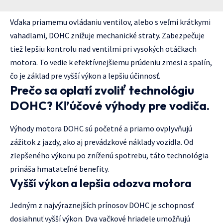
Vďaka priamemu ovládaniu ventilov, alebo s veľmi krátkymi
vahadlami, DOHC znižuje mechanické straty. Zabezpečuje
tiež lepšiu kontrolu nad ventilmi pri vysokých otáčkach
motora. To vedie k efektívnejšiemu prúdeniu zmesi a spalín,
čo je základ pre vyšší výkon a lepšiu účinnosť.
Prečo sa oplatí zvoliť technológiu
DOHC? Kľúčové výhody pre vodiča.
Výhody motora DOHC sú početné a priamo ovplyvňujú
zážitok z jazdy, ako aj prevádzkové náklady vozidla. Od
zlepšeného výkonu po zníženú spotrebu, táto technológia
prináša hmatateľné benefity.
Vyšší výkon a lepšia odozva motora
Jedným z najvýraznejších prínosov DOHC je schopnosť
dosiahnuť vyšší výkon. Dva vačkové hriadele umožňujú