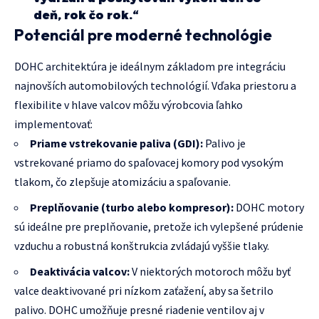
deň, rok čo rok.“
Potenciál pre moderné technológie
DOHC architektúra je ideálnym základom pre integráciu
najnovších automobilových technológií. Vďaka priestoru a
flexibilite v hlave valcov môžu výrobcovia ľahko
implementovať:
Priame vstrekovanie paliva (GDI):
Palivo je
vstrekované priamo do spaľovacej komory pod vysokým
tlakom, čo zlepšuje atomizáciu a spaľovanie.
Preplňovanie (turbo alebo kompresor):
DOHC motory
sú ideálne pre preplňovanie, pretože ich vylepšené prúdenie
vzduchu a robustná konštrukcia zvládajú vyššie tlaky.
Deaktivácia valcov:
V niektorých motoroch môžu byť
valce deaktivované pri nízkom zaťažení, aby sa šetrilo
palivo. DOHC umožňuje presné riadenie ventilov aj v