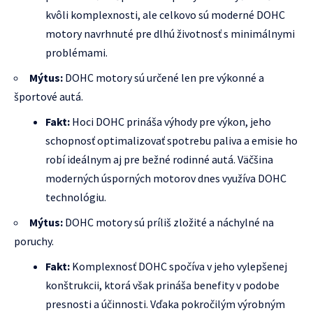
kvôli komplexnosti, ale celkovo sú moderné DOHC
motory navrhnuté pre dlhú životnosť s minimálnymi
problémami.
Mýtus:
DOHC motory sú určené len pre výkonné a
športové autá.
Fakt:
Hoci DOHC prináša výhody pre výkon, jeho
schopnosť optimalizovať spotrebu paliva a emisie ho
robí ideálnym aj pre bežné rodinné autá. Väčšina
moderných úsporných motorov dnes využíva DOHC
technológiu.
Mýtus:
DOHC motory sú príliš zložité a náchylné na
poruchy.
Fakt:
Komplexnosť DOHC spočíva v jeho vylepšenej
konštrukcii, ktorá však prináša benefity v podobe
presnosti a účinnosti. Vďaka pokročilým výrobným