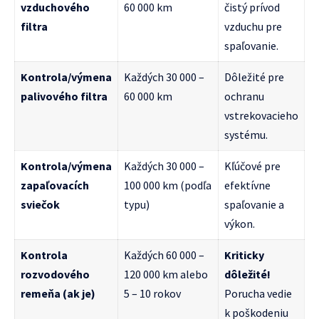
vzduchového
60 000 km
čistý prívod
filtra
vzduchu pre
spaľovanie.
Kontrola/výmena
Každých 30 000 –
Dôležité pre
palivového filtra
60 000 km
ochranu
vstrekovacieho
systému.
Kontrola/výmena
Každých 30 000 –
Kľúčové pre
zapaľovacích
100 000 km (podľa
efektívne
sviečok
typu)
spaľovanie a
výkon.
Kontrola
Každých 60 000 –
Kriticky
rozvodového
120 000 km alebo
dôležité!
remeňa (ak je)
5 – 10 rokov
Porucha vedie
k poškodeniu