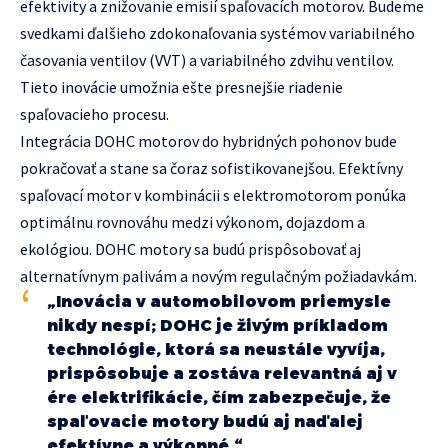
efektivity a znižovanie emisií spaľovacích motorov. Budeme
svedkami ďalšieho zdokonaľovania systémov variabilného
časovania ventilov (VVT) a variabilného zdvihu ventilov.
Tieto inovácie umožnia ešte presnejšie riadenie
spaľovacieho procesu.
Integrácia DOHC motorov do hybridných pohonov bude
pokračovať a stane sa čoraz sofistikovanejšou. Efektívny
spaľovací motor v kombinácii s elektromotorom ponúka
optimálnu rovnováhu medzi výkonom, dojazdom a
ekológiou. DOHC motory sa budú prispôsobovať aj
alternatívnym palivám a novým regulačným požiadavkám.
„Inovácia v automobilovom priemysle
nikdy nespí; DOHC je živým príkladom
technológie, ktorá sa neustále vyvíja,
prispôsobuje a zostáva relevantná aj v
ére elektrifikácie, čím zabezpečuje, že
spaľovacie motory budú aj naďalej
efektívne a výkonné.“