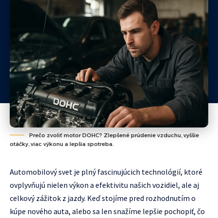
Prečo zvoliť motor DOHC? Zlepšené prúdenie vzduchu, vyššie
otáčky, viac výkonu a lepšia spotreba.
Automobilový svet je plný fascinujúcich technológií, ktoré
ovplyvňujú nielen výkon a efektivitu našich vozidiel, ale aj
celkový zážitok z jazdy. Keď stojíme pred rozhodnutím o
kúpe nového auta, alebo sa len snažíme lepšie pochopiť, čo