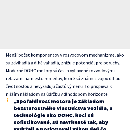
Menší počet komponentov v rozvodovom mechanizme, ako
sú zdvíhadlá a dlhé vahadlá, znižuje potenciál pre poruchy.
Moderné DOHC motory sú často vybavené rozvodovými
reťazami namiesto remeňov, ktoré sú známe svojou dlhou
životnosťou a nevyžadujú častú výmenu. To prispieva k
nižším nákladom na údržbu v dlhodobom horizonte.
„Spoľahlivosť motora je základom
bezstarostného vlastníctva vozidla, a
technológie ako DOHC, hoci sú
sofistikované, sú navrhnuté tak, aby
vydržali a poskytovali výkon deň čo