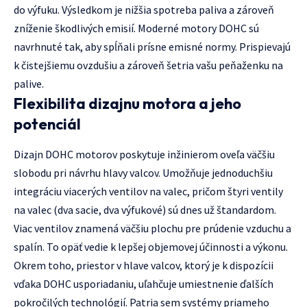
do výfuku. Výsledkom je nižšia spotreba paliva a zároveň
zníženie škodlivých emisií. Moderné motory DOHC sú
navrhnuté tak, aby spĺňali prísne emisné normy. Prispievajú
k čistejšiemu ovzdušiu a zároveň šetria vašu peňaženku na
palive.
Flexibilita dizajnu motora a jeho
potenciál
Dizajn DOHC motorov poskytuje inžinierom oveľa väčšiu
slobodu pri návrhu hlavy valcov. Umožňuje jednoduchšiu
integráciu viacerých ventilov na valec, pričom štyri ventily
na valec (dva sacie, dva výfukové) sú dnes už štandardom.
Viac ventilov znamená väčšiu plochu pre prúdenie vzduchu a
spalín. To opäť vedie k lepšej objemovej účinnosti a výkonu.
Okrem toho, priestor v hlave valcov, ktorý je k dispozícii
vďaka DOHC usporiadaniu, uľahčuje umiestnenie ďalších
pokročilých technológií. Patria sem systémy priameho