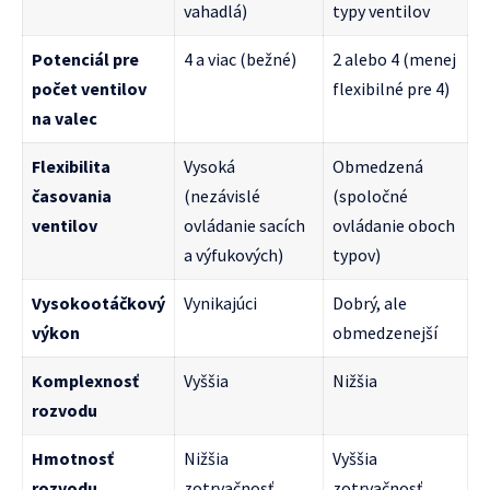
vahadlá)
typy ventilov
Potenciál pre
4 a viac (bežné)
2 alebo 4 (menej
počet ventilov
flexibilné pre 4)
na valec
Flexibilita
Vysoká
Obmedzená
časovania
(nezávislé
(spoločné
ventilov
ovládanie sacích
ovládanie oboch
a výfukových)
typov)
Vysokootáčkový
Vynikajúci
Dobrý, ale
výkon
obmedzenejší
Komplexnosť
Vyššia
Nižšia
rozvodu
Hmotnosť
Nižšia
Vyššia
rozvodu
zotrvačnosť
zotrvačnosť