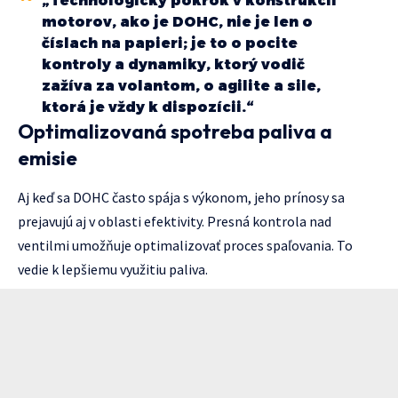
„Technologický pokrok v konštrukcii
motorov, ako je DOHC, nie je len o
číslach na papieri; je to o pocite
kontroly a dynamiky, ktorý vodič
zažíva za volantom, o agilite a sile,
ktorá je vždy k dispozícii.“
Optimalizovaná spotreba paliva a
emisie
Aj keď sa DOHC často spája s výkonom, jeho prínosy sa
prejavujú aj v oblasti efektivity. Presná kontrola nad
ventilmi umožňuje optimalizovať proces spaľovania. To
vedie k lepšiemu využitiu paliva.