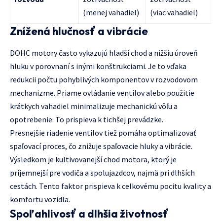
(menej vahadiel)
(viac vahadiel)
Znížená hlučnosť a vibrácie
DOHC motory často vykazujú hladší chod a nižšiu úroveň
hluku v porovnaní s inými konštrukciami. Je to vďaka
redukcii počtu pohyblivých komponentov v rozvodovom
mechanizme. Priame ovládanie ventilov alebo použitie
krátkych vahadiel minimalizuje mechanickú vôľu a
opotrebenie. To prispieva k tichšej prevádzke.
Presnejšie riadenie ventilov tiež pomáha optimalizovať
spaľovací proces, čo znižuje spaľovacie hluky a vibrácie.
Výsledkom je kultivovanejší chod motora, ktorý je
príjemnejší pre vodiča a spolujazdcov, najmä pri dlhších
cestách. Tento faktor prispieva k celkovému pocitu kvality a
komfortu vozidla.
Spoľahlivosť a dlhšia životnosť