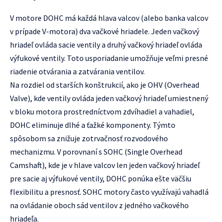
V motore DOHC má každá hlava valcov (alebo banka valcov
v prípade V-motora) dva vačkové hriadele. Jeden vačkový
hriadeľ ovláda sacie ventily a druhý vačkový hriadeľ ovláda
výfukové ventily. Toto usporiadanie umožňuje veľmi presné
riadenie otvárania a zatvárania ventilov.
Na rozdiel od starších konštrukcií, ako je OHV (Overhead
Valve), kde ventily ovláda jeden vačkový hriadeľ umiestnený
v bloku motora prostredníctvom zdvíhadiel a vahadiel,
DOHC eliminuje dlhé a ťažké komponenty. Týmto
spôsobom sa znižuje zotrvačnosť rozvodového
mechanizmu. V porovnaní s SOHC (Single Overhead
Camshaft), kde je v hlave valcov len jeden vačkový hriadeľ
pre sacie aj výfukové ventily, DOHC ponúka ešte väčšiu
flexibilitu a presnosť. SOHC motory často využívajú vahadlá
na ovládanie oboch sád ventilov z jedného vačkového
hriadeľa.