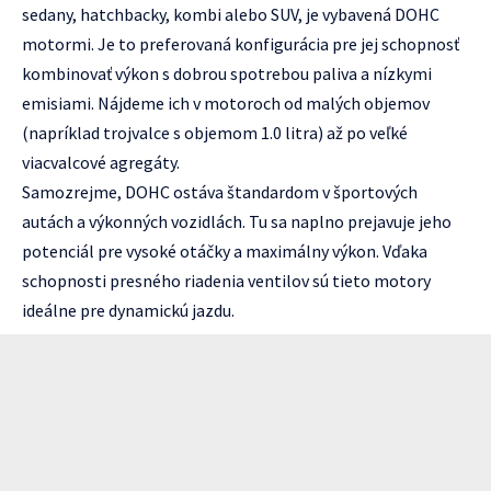
sedany, hatchbacky, kombi alebo SUV, je vybavená DOHC
motormi. Je to preferovaná konfigurácia pre jej schopnosť
kombinovať výkon s dobrou spotrebou paliva a nízkymi
emisiami. Nájdeme ich v motoroch od malých objemov
(napríklad trojvalce s objemom 1.0 litra) až po veľké
viacvalcové agregáty.
Samozrejme, DOHC ostáva štandardom v športových
autách a výkonných vozidlách. Tu sa naplno prejavuje jeho
potenciál pre vysoké otáčky a maximálny výkon. Vďaka
schopnosti presného riadenia ventilov sú tieto motory
ideálne pre dynamickú jazdu.