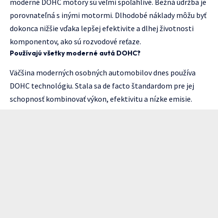
moderné DOHC motory sú veľmi spoľahlivé. Bežná údržba je
porovnateľná s inými motormi. Dlhodobé náklady môžu byť
dokonca nižšie vďaka lepšej efektivite a dlhej životnosti
komponentov, ako sú rozvodové reťaze.
Používajú všetky moderné autá DOHC?
Väčšina moderných osobných automobilov dnes používa
DOHC technológiu. Stala sa de facto štandardom pre jej
schopnosť kombinovať výkon, efektivitu a nízke emisie.