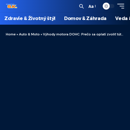
Aa
Zdravie & Životný štýl
Domov & Záhrada
Veda 
Home
»
Auto & Moto
»
Výhody motora DOHC: Prečo sa oplatí zvoliť túto technológiu do vášho auta?