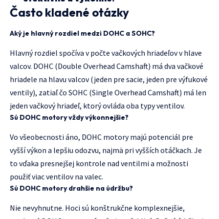
Často kladené otázky
Aký je hlavný rozdiel medzi DOHC a SOHC?
Hlavný rozdiel spočíva v počte vačkových hriadeľov v hlave
valcov. DOHC (Double Overhead Camshaft) má dva vačkové
hriadele na hlavu valcov (jeden pre sacie, jeden pre výfukové
ventily), zatiaľ čo SOHC (Single Overhead Camshaft) má len
jeden vačkový hriadeľ, ktorý ovláda oba typy ventilov.
Sú DOHC motory vždy výkonnejšie?
Vo všeobecnosti áno, DOHC motory majú potenciál pre
vyšší výkon a lepšiu odozvu, najmä pri vyšších otáčkach. Je
to vďaka presnejšej kontrole nad ventilmi a možnosti
použiť viac ventilov na valec.
Sú DOHC motory drahšie na údržbu?
Nie nevyhnutne. Hoci sú konštrukčne komplexnejšie,