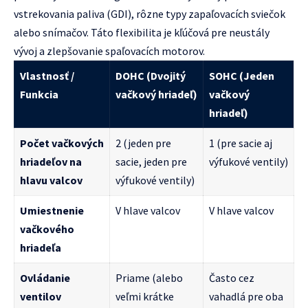
vstrekovania paliva (GDI), rôzne typy zapaľovacích sviečok
alebo snímačov. Táto flexibilita je kľúčová pre neustály
vývoj a zlepšovanie spaľovacích motorov.
Vlastnosť /
DOHC (Dvojitý
SOHC (Jeden
Funkcia
vačkový hriadeľ)
vačkový
hriadeľ)
Počet vačkových
2 (jeden pre
1 (pre sacie aj
hriadeľov na
sacie, jeden pre
výfukové ventily)
hlavu valcov
výfukové ventily)
Umiestnenie
V hlave valcov
V hlave valcov
vačkového
hriadeľa
Ovládanie
Priame (alebo
Často cez
ventilov
veľmi krátke
vahadlá pre oba