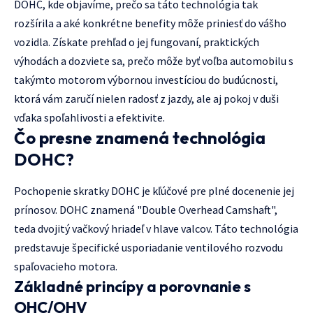
DOHC, kde objavíme, prečo sa táto technológia tak
rozšírila a aké konkrétne benefity môže priniesť do vášho
vozidla. Získate prehľad o jej fungovaní, praktických
výhodách a dozviete sa, prečo môže byť voľba automobilu s
takýmto motorom výbornou investíciou do budúcnosti,
ktorá vám zaručí nielen radosť z jazdy, ale aj pokoj v duši
vďaka spoľahlivosti a efektivite.
Čo presne znamená technológia
DOHC?
Pochopenie skratky DOHC je kľúčové pre plné docenenie jej
prínosov. DOHC znamená "Double Overhead Camshaft",
teda dvojitý vačkový hriadeľ v hlave valcov. Táto technológia
predstavuje špecifické usporiadanie ventilového rozvodu
spaľovacieho motora.
Základné princípy a porovnanie s
OHC/OHV