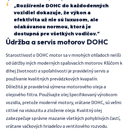
„Rozšírenie DOHC do každodenných
vozidiel dokazuje, že výkon a
efektivita už nie sú luxusom, ale
očakávanou normou, ktorá je
dostupná pre všetkých vodičov.“
Údržba a servis motorov DOHC
Starostlivosť o DOHC motor sa v mnohých ohľadoch nelíši
od údržby iných moderných spaľovacích motorov. Kľúčom k
dlhej životnosti a spoľahlivosti je pravidelný servis a
používanie kvalitných prevádzkových kvapalín.
Dôležitá je pravidelná výmena motorového oleja a
olejového filtra. Používajte olej špecifikovaný výrobcom
vozidla, pretože moderné motory, vrátane DOHC, sú veľmi
citlivé na viskozitu a zloženie oleja. Kvalitný olej
zabezpečuje správne mazanie všetkých pohyblivých častí,
vrátane vačkových hriadeľov a ventilového rozvodu.