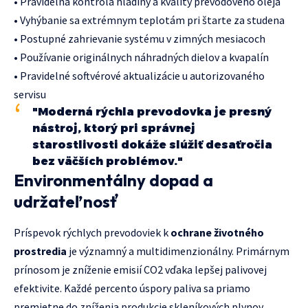
• Pravidelná kontrola hladiny a kvality prevodového oleja
• Vyhýbanie sa extrémnym teplotám pri štarte za studena
• Postupné zahrievanie systému v zimných mesiacoch
• Používanie originálnych náhradných dielov a kvapalín
• Pravidelné softvérové aktualizácie u autorizovaného
servisu
"Moderná rýchla prevodovka je presný
nástroj, ktorý pri správnej
starostlivosti dokáže slúžiť desaťročia
bez väčších problémov."
Environmentálny dopad a
udržateľnosť
Príspevok rýchlych prevodoviek k
ochrane životného
prostredia
je významný a multidimenzionálny. Primárnym
prínosom je zníženie emisií CO2 vďaka lepšej palivovej
efektivite. Každé percento úspory paliva sa priamo
premietne do zníženia produkcie skleníkových plynov.