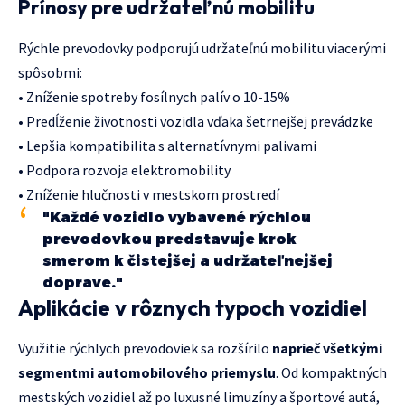
Prínosy pre udržateľnú mobilitu
Rýchle prevodovky podporujú udržateľnú mobilitu viacerými
spôsobmi:
• Zníženie spotreby fosílnych palív o 10-15%
• Predĺženie životnosti vozidla vďaka šetrnejšej prevádzke
• Lepšia kompatibilita s alternatívnymi palivami
• Podpora rozvoja elektromobility
• Zníženie hlučnosti v mestskom prostredí
"Každé vozidlo vybavené rýchlou
prevodovkou predstavuje krok
smerom k čistejšej a udržateľnejšej
doprave."
Aplikácie v rôznych typoch vozidiel
Využitie rýchlych prevodoviek sa rozšírilo
naprieč všetkými
segmentmi automobilového priemyslu
. Od kompaktných
mestských vozidiel až po luxusné limuzíny a športové autá,