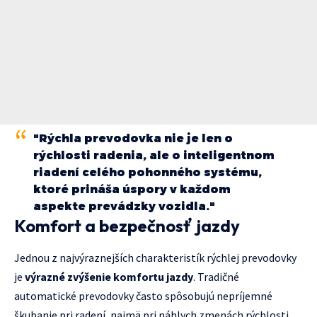
"Rýchla prevodovka nie je len o
rýchlosti radenia, ale o inteligentnom
riadení celého pohonného systému,
ktoré prináša úspory v každom
aspekte prevádzky vozidla."
Komfort a bezpečnosť jazdy
Jednou z najvýraznejších charakteristík rýchlej prevodovky
je
výrazné zvýšenie komfortu jazdy
. Tradičné
automatické prevodovky často spôsobujú nepríjemné
škubanie pri radení, najmä pri náhlych zmenách rýchlosti.