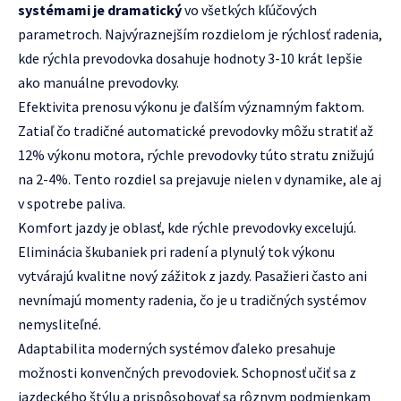
systémami je dramatický
vo všetkých kľúčových
parametroch. Najvýraznejším rozdielom je rýchlosť radenia,
kde rýchla prevodovka dosahuje hodnoty 3-10 krát lepšie
ako manuálne prevodovky.
Efektivita prenosu výkonu je ďalším významným faktom.
Zatiaľ čo tradičné automatické prevodovky môžu stratiť až
12% výkonu motora, rýchle prevodovky túto stratu znižujú
na 2-4%. Tento rozdiel sa prejavuje nielen v dynamike, ale aj
v spotrebe paliva.
Komfort jazdy je oblasť, kde rýchle prevodovky excelujú.
Eliminácia škubaniek pri radení a plynulý tok výkonu
vytvárajú kvalitne nový zážitok z jazdy. Pasažieri často ani
nevnímajú momenty radenia, čo je u tradičných systémov
nemysliteľné.
Adaptabilita moderných systémov ďaleko presahuje
možnosti konvenčných prevodoviek. Schopnosť učiť sa z
jazdeckého štýlu a prispôsobovať sa rôznym podmienkam