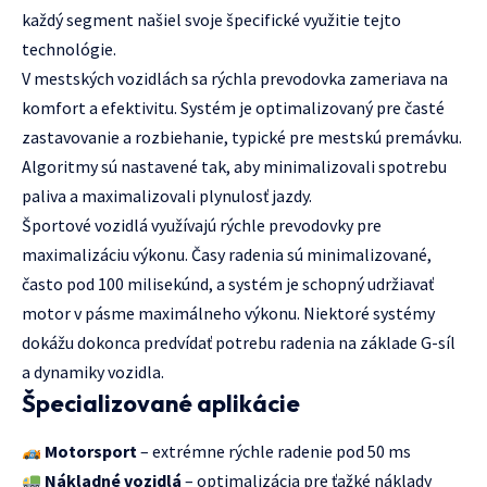
každý segment našiel svoje špecifické využitie tejto
technológie.
V mestských vozidlách sa rýchla prevodovka zameriava na
komfort a efektivitu. Systém je optimalizovaný pre časté
zastavovanie a rozbiehanie, typické pre mestskú premávku.
Algoritmy sú nastavené tak, aby minimalizovali spotrebu
paliva a maximalizovali plynulosť jazdy.
Športové vozidlá využívajú rýchle prevodovky pre
maximalizáciu výkonu. Časy radenia sú minimalizované,
často pod 100 milisekúnd, a systém je schopný udržiavať
motor v pásme maximálneho výkonu. Niektoré systémy
dokážu dokonca predvídať potrebu radenia na základe G-síl
a dynamiky vozidla.
Špecializované aplikácie
Motorsport
– extrémne rýchle radenie pod 50 ms
Nákladné vozidlá
– optimalizácia pre ťažké náklady