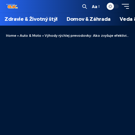
Aa
Zdravie & Životný štýl
Domov & Záhrada
Veda 
Home
»
Auto & Moto
»
Výhody rýchlej prevodovky: Ako zvyšuje efektivitu radenie rýchlostí vozidiel?