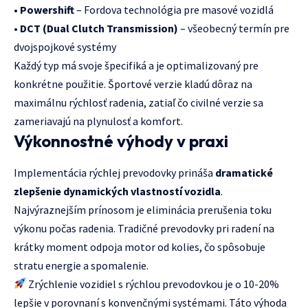
•
Powershift
– Fordova technológia pre masové vozidlá
•
DCT (Dual Clutch Transmission)
– všeobecný termín pre
dvojspojkové systémy
Každý typ má svoje špecifiká a je optimalizovaný pre
konkrétne použitie. Športové verzie kladú dôraz na
maximálnu rýchlosť radenia, zatiaľ čo civilné verzie sa
zameriavajú na plynulosť a komfort.
Výkonnostné výhody v praxi
Implementácia rýchlej prevodovky prináša
dramatické
zlepšenie dynamických vlastností vozidla
.
Najvýraznejším prínosom je eliminácia prerušenia toku
výkonu počas radenia. Tradičné prevodovky pri radení na
krátky moment odpoja motor od kolies, čo spôsobuje
stratu energie a spomalenie.
Zrýchlenie vozidiel s rýchlou prevodovkou je o 10-20%
lepšie v porovnaní s konvenčnými systémami. Táto výhoda