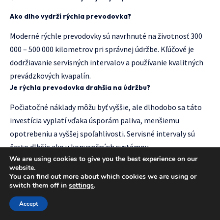
Ako dlho vydrží rýchla prevodovka?
Moderné rýchle prevodovky sú navrhnuté na životnosť 300
000 – 500 000 kilometrov pri správnej údržbe. Kľúčové je
dodržiavanie servisných intervalov a používanie kvalitných
prevádzkových kvapalín.
Je rýchla prevodovka drahšia na údržbu?
Počiatočné náklady môžu byť vyššie, ale dlhodobo sa táto
investícia vyplatí vďaka úsporám paliva, menšiemu
opotrebeniu a vyššej spoľahlivosti. Servisné intervaly sú
často dlhšie ako u konvenčných systémov.
Môžem jazdiť s rýchlou prevodovkou v manuálnom
We are using cookies to give you the best experience on our
website.
režime?
You can find out more about which cookies we are using or
switch them off in
settings
.
Áno, väčšina rýchlych prevodoviek ponúka manuálny režim,
kde vodič môže ovládať radenie pomocou pádiel alebo
Accept
radiacej páky. Systém však stále chráni motor pred