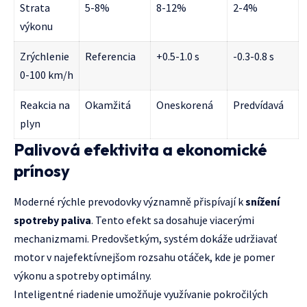
Strata
5-8%
8-12%
2-4%
výkonu
Zrýchlenie
Referencia
+0.5-1.0 s
-0.3-0.8 s
0-100 km/h
Reakcia na
Okamžitá
Oneskorená
Predvídavá
plyn
Palivová efektivita a ekonomické
prínosy
Moderné rýchle prevodovky významně přispívají k
snížení
spotreby paliva
. Tento efekt sa dosahuje viacerými
mechanizmami. Predovšetkým, systém dokáže udržiavať
motor v najefektívnejšom rozsahu otáček, kde je pomer
výkonu a spotreby optimálny.
Inteligentné riadenie umožňuje využívanie pokročilých