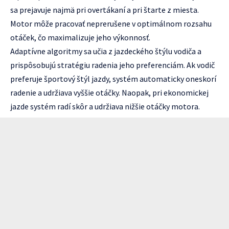
sa prejavuje najmä pri overtákaní a pri štarte z miesta.
Motor môže pracovať neprerušene v optimálnom rozsahu
otáček, čo maximalizuje jeho výkonnosť.
Adaptívne algoritmy sa učia z jazdeckého štýlu vodiča a
prispôsobujú stratégiu radenia jeho preferenciám. Ak vodič
preferuje športový štýl jazdy, systém automaticky oneskorí
radenie a udržiava vyššie otáčky. Naopak, pri ekonomickej
jazde systém radí skôr a udržiava nižšie otáčky motora.