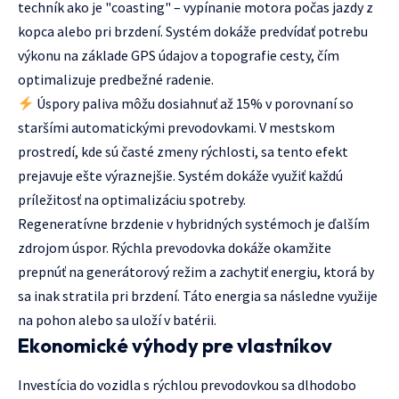
techník ako je "coasting" – vypínanie motora počas jazdy z
kopca alebo pri brzdení. Systém dokáže predvídať potrebu
výkonu na základe GPS údajov a topografie cesty, čím
optimalizuje predbežné radenie.
Úspory paliva môžu dosiahnuť až 15% v porovnaní so
staršími automatickými prevodovkami. V mestskom
prostredí, kde sú časté zmeny rýchlosti, sa tento efekt
prejavuje ešte výraznejšie. Systém dokáže využiť každú
príležitosť na optimalizáciu spotreby.
Regeneratívne brzdenie v hybridných systémoch je ďalším
zdrojom úspor. Rýchla prevodovka dokáže okamžite
prepnúť na generátorový režim a zachytiť energiu, ktorá by
sa inak stratila pri brzdení. Táto energia sa následne využije
na pohon alebo sa uloží v batérii.
Ekonomické výhody pre vlastníkov
Investícia do vozidla s rýchlou prevodovkou sa dlhodobo