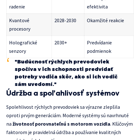
radenie
efektivita
Kvantové
2028-2030
Okamžité reakcie
procesory
Holografické
2030+
Predvídanie
senzory
podmienok
"Budúcnosť rýchlych prevodoviek
spočíva v ich schopnosti predvídať
potreby vodiča skôr, ako si ich vodič
sám uvedomí."
Údržba a spoľahlivosť systémov
Spolehlivost rýchlych prevodoviek sa výrazne zlepšila
oproti prvým generáciám. Moderné systémy sú navrhnuté
na
životnosť porovnateľnú s motorom vozidla
. Kľúčovým
faktorom je pravidelná údržba a používanie kvalitných