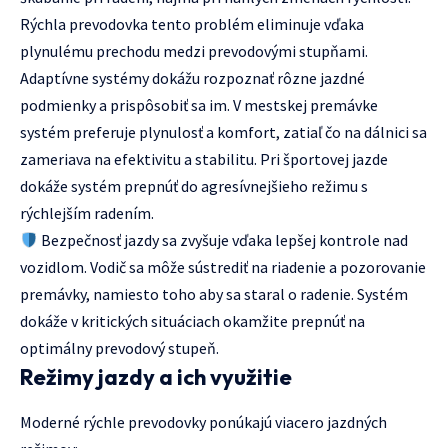
Rýchla prevodovka tento problém eliminuje vďaka
plynulému prechodu medzi prevodovými stupňami.
Adaptívne systémy dokážu rozpoznať rôzne jazdné
podmienky a prispôsobiť sa im. V mestskej premávke
systém preferuje plynulosť a komfort, zatiaľ čo na dálnici sa
zameriava na efektivitu a stabilitu. Pri športovej jazde
dokáže systém prepnúť do agresívnejšieho režimu s
rýchlejším radením.
Bezpečnosť jazdy sa zvyšuje vďaka lepšej kontrole nad
vozidlom. Vodič sa môže sústrediť na riadenie a pozorovanie
premávky, namiesto toho aby sa staral o radenie. Systém
dokáže v kritických situáciach okamžite prepnúť na
optimálny prevodový stupeň.
Režimy jazdy a ich využitie
Moderné rýchle prevodovky ponúkajú viacero jazdných