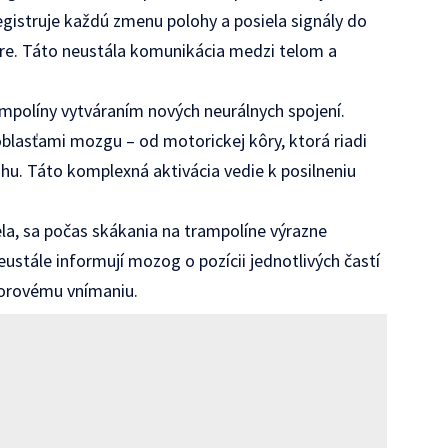
istruje každú zmenu polohy a posiela signály do
re. Táto neustála komunikácia medzi telom a
mpolíny vytváraním nových neurálnych spojení.
blasťami mozgu – od motorickej kôry, ktorá riadi
u. Táto komplexná aktivácia vedie k posilneniu
ela, sa počas skákania na trampolíne výrazne
eustále informují mozog o pozícii jednotlivých častí
storovému vnímaniu.