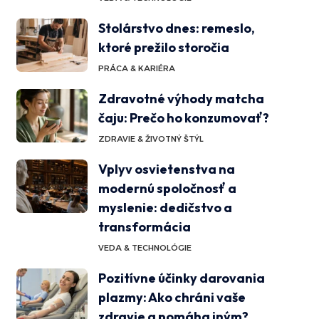
Stolárstvo dnes: remeslo,
ktoré prežilo storočia
PRÁCA & KARIÉRA
Zdravotné výhody matcha
čaju: Prečo ho konzumovať?
ZDRAVIE & ŽIVOTNÝ ŠTÝL
Vplyv osvietenstva na
modernú spoločnosť a
myslenie: dedičstvo a
transformácia
VEDA & TECHNOLÓGIE
Pozitívne účinky darovania
plazmy: Ako chráni vaše
zdravie a pomáha iným?