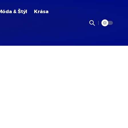
Móda & Štýl
Krása