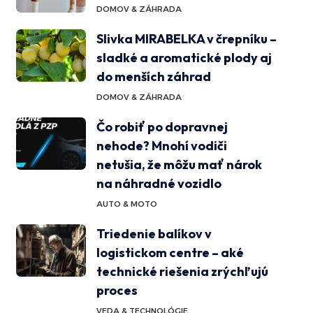
DOMOV & ZÁHRADA
Slivka MIRABELKA v črepníku –
sladké a aromatické plody aj
do menších záhrad
DOMOV & ZÁHRADA
Čo robiť po dopravnej
nehode? Mnohí vodiči
netušia, že môžu mať nárok
na náhradné vozidlo
AUTO & MOTO
Triedenie balíkov v
logistickom centre – aké
technické riešenia zrýchľujú
proces
VEDA & TECHNOLÓGIE