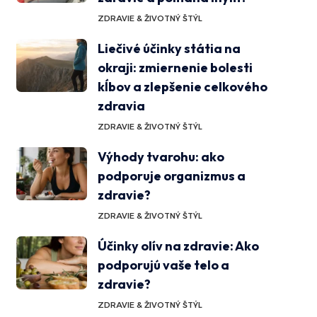
ZDRAVIE & ŽIVOTNÝ ŠTÝL
Liečivé účinky státia na
okraji: zmiernenie bolesti
kĺbov a zlepšenie celkového
zdravia
ZDRAVIE & ŽIVOTNÝ ŠTÝL
Výhody tvarohu: ako
podporuje organizmus a
zdravie?
ZDRAVIE & ŽIVOTNÝ ŠTÝL
Účinky olív na zdravie: Ako
podporujú vaše telo a
zdravie?
ZDRAVIE & ŽIVOTNÝ ŠTÝL