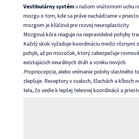
Vestibulárny systém
v našom vnútornom uchu reg
mozgu o tom, kde sa práve nachádzame v priesto
mozgom je kľúčová pre rozvoj neuroplasticity.
Mozgová kôra reaguje na nepravidelné pohyby tra
Každý skok vyžaduje koordináciu medzi rôznymi o
pohyb, až po mozočok, ktorý zabezpečuje rovnováh
existujúcich neurálnych dráh a vzniku nových.
Propriocepcia
, alebo vnímanie polohy vlastného t
zlepšuje. Receptory v svaloch, šľachách a kĺboch n
tela, čo vedie k lepšej telesnej koordinácii a prie