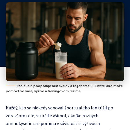
Izoleucín podporuje rast svalov a regeneráciu. Zistite, ako môže
pomôcť vo vašej výžive a tréningovom režime.
Každý, kto sa niekedy venoval športu alebo len túžil po
zdravšom tele, si určite všimol, akoľko rôznych
aminokyselín sa spomína v súvislosti s výživou a