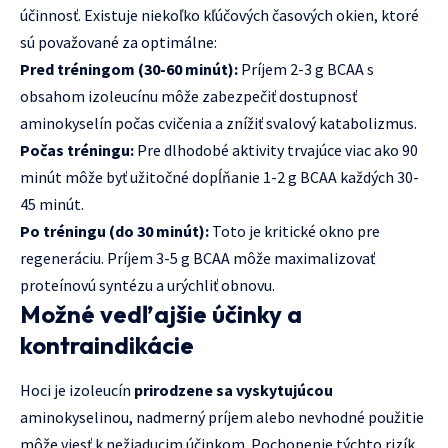
účinnosť. Existuje niekoľko kľúčových časových okien, ktoré
sú považované za optimálne:
Pred tréningom (30-60 minút):
Príjem 2-3 g BCAA s
obsahom izoleucínu môže zabezpečiť dostupnosť
aminokyselín počas cvičenia a znížiť svalový katabolizmus.
Počas tréningu:
Pre dlhodobé aktivity trvajúce viac ako 90
minút môže byť užitočné dopĺňanie 1-2 g BCAA každých 30-
45 minút.
Po tréningu (do 30 minút):
Toto je kritické okno pre
regeneráciu. Príjem 3-5 g BCAA môže maximalizovať
proteínovú syntézu a urýchliť obnovu.
Možné vedľajšie účinky a
kontraindikácie
Hoci je izoleucín
prirodzene sa vyskytujúcou
aminokyselinou, nadmerný príjem alebo nevhodné použitie
môže viesť k nežiaducim účinkom. Pochopenie týchto rizík