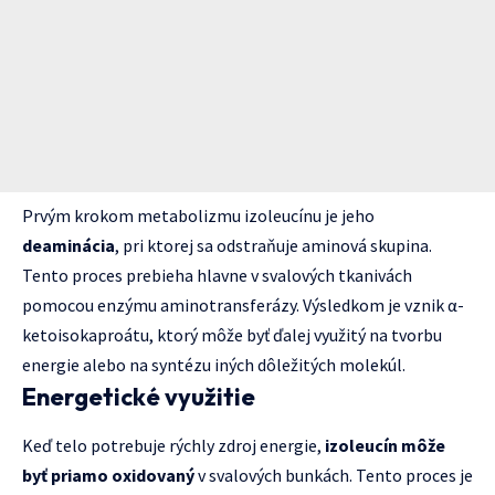
Prvým krokom metabolizmu izoleucínu je jeho
deaminácia
, pri ktorej sa odstraňuje aminová skupina.
Tento proces prebieha hlavne v svalových tkanivách
pomocou enzýmu aminotransferázy. Výsledkom je vznik α-
ketoisokaproátu, ktorý môže byť ďalej využitý na tvorbu
energie alebo na syntézu iných dôležitých molekúl.
Energetické využitie
Keď telo potrebuje rýchly zdroj energie,
izoleucín môže
byť priamo oxidovaný
v svalových bunkách. Tento proces je