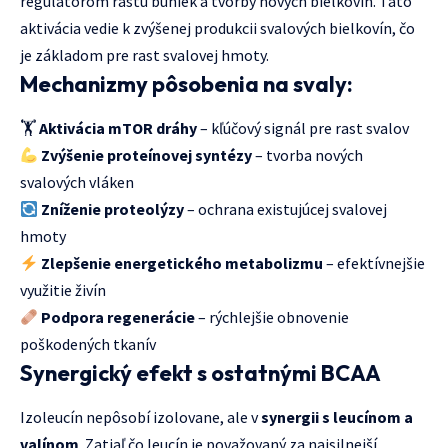
regulátorom rastu buniek a tvorby nových bielkovín. Táto
aktivácia vedie k zvýšenej produkcii svalových bielkovín, čo
je základom pre rast svalovej hmoty.
Mechanizmy pôsobenia na svaly:
🏋️
Aktivácia mTOR dráhy
– kľúčový signál pre rast svalov
Zvýšenie proteínovej syntézy
– tvorba nových
svalových vláken
Zníženie proteolýzy
– ochrana existujúcej svalovej
hmoty
Zlepšenie energetického metabolizmu
– efektívnejšie
využitie živín
Podpora regenerácie
– rýchlejšie obnovenie
poškodených tkanív
Synergický efekt s ostatnými BCAA
Izoleucín nepôsobí izolovane, ale v
synergii s leucínom a
valínom
. Zatiaľ čo leucín je považovaný za najsilnejší