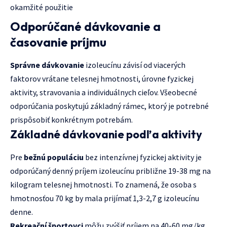
okamžité použitie
Odporúčané dávkovanie a
časovanie príjmu
Správne dávkovanie
izoleucínu závisí od viacerých
faktorov vrátane telesnej hmotnosti, úrovne fyzickej
aktivity, stravovania a individuálnych cieľov. Všeobecné
odporúčania poskytujú základný rámec, ktorý je potrebné
prispôsobiť konkrétnym potrebám.
Základné dávkovanie podľa aktivity
Pre
bežnú populáciu
bez intenzívnej fyzickej aktivity je
odporúčaný denný príjem izoleucínu približne 19-38 mg na
kilogram telesnej hmotnosti. To znamená, že osoba s
hmotnosťou 70 kg by mala prijímať 1,3-2,7 g izoleucínu
denne.
Rekreační športovci
môžu zvýšiť príjem na 40-60 mg/kg