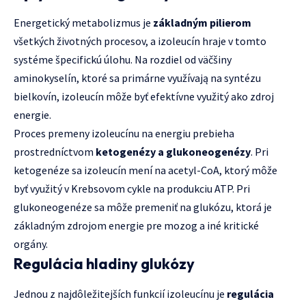
Energetický metabolizmus je
základným pilierom
všetkých životných procesov, a izoleucín hraje v tomto
systéme špecifickú úlohu. Na rozdiel od väčšiny
aminokyselín, ktoré sa primárne využívają na syntézu
bielkovín, izoleucín môže byť efektívne využitý ako zdroj
energie.
Proces premeny izoleucínu na energiu prebieha
prostredníctvom
ketogenézy a glukoneogenézy
. Pri
ketogenéze sa izoleucín mení na acetyl-CoA, ktorý môže
byť využitý v Krebsovom cykle na produkciu ATP. Pri
glukoneogenéze sa môže premeniť na glukózu, ktorá je
základným zdrojom energie pre mozog a iné kritické
orgány.
Regulácia hladiny glukózy
Jednou z najdôležitejších funkcií izoleucínu je
regulácia