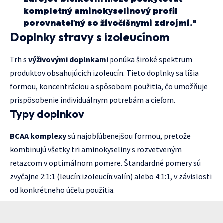
kompletný aminokyselinový profil
porovnateľný so živočíšnymi zdrojmi."
Doplnky stravy s izoleucínom
Trh s
výživovými doplnkami
ponúka široké spektrum
produktov obsahujúcich izoleucín. Tieto doplnky sa líšia
formou, koncentráciou a spôsobom použitia, čo umožňuje
prispôsobenie individuálnym potrebám a cieľom.
Typy doplnkov
BCAA komplexy
sú najobľúbenejšou formou, pretože
kombinujú všetky tri aminokyseliny s rozvetveným
reťazcom v optimálnom pomere. Štandardné pomery sú
zvyčajne 2:1:1 (leucín:izoleucín:valín) alebo 4:1:1, v závislosti
od konkrétneho účelu použitia.