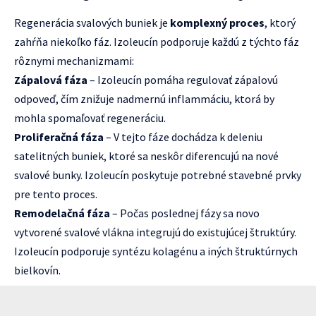
Regenerácia svalových buniek je
komplexný proces
, ktorý
zahŕňa niekoľko fáz. Izoleucín podporuje každú z týchto fáz
rôznymi mechanizmami:
Zápalová fáza
– Izoleucín pomáha regulovať zápalovú
odpoveď, čím znižuje nadmernú inflammáciu, ktorá by
mohla spomaľovať regeneráciu.
Proliferačná fáza
– V tejto fáze dochádza k deleniu
satelitných buniek, ktoré sa neskôr diferencujú na nové
svalové bunky. Izoleucín poskytuje potrebné stavebné prvky
pre tento proces.
Remodelačná fáza
– Počas poslednej fázy sa novo
vytvorené svalové vlákna integrujú do existujúcej štruktúry.
Izoleucín podporuje syntézu kolagénu a iných štruktúrnych
bielkovín.