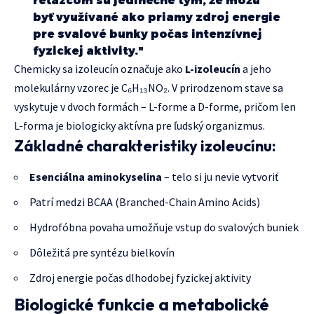
reťazcom sú jedinečné tým, že môžu
byť využívané ako priamy zdroj energie
pre svalové bunky počas intenzívnej
fyzickej aktivity."
Chemicky sa izoleucín označuje ako
L-izoleucín
a jeho
molekulárny vzorec je C₆H₁₃NO₂. V prirodzenom stave sa
vyskytuje v dvoch formách – L-forme a D-forme, pričom len
L-forma je biologicky aktívna pre ľudský organizmus.
Základné charakteristiky izoleucínu:
Esenciálna aminokyselina
– telo si ju nevie vytvoriť
Patrí medzi BCAA (Branched-Chain Amino Acids)
Hydrofóbna povaha umožňuje vstup do svalových buniek
Dôležitá pre syntézu bielkovín
Zdroj energie počas dlhodobej fyzickej aktivity
Biologické funkcie a metabolické