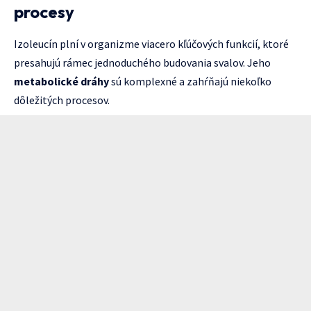
procesy
Izoleucín plní v organizme viacero kľúčových funkcií, ktoré
presahujú rámec jednoduchého budovania svalov. Jeho
metabolické dráhy
sú komplexné a zahŕňajú niekoľko
dôležitých procesov.