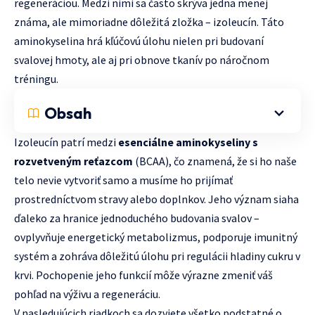
regeneráciou. Medzi nimi sa často skrýva jedna menej
známa, ale mimoriadne dôležitá zložka – izoleucín. Táto
aminokyselina hrá kľúčovú úlohu nielen pri budovaní
svalovej hmoty, ale aj pri obnove tkanív po náročnom
tréningu.
Obsah
Izoleucín patrí medzi
esenciálne aminokyseliny s
rozvetveným reťazcom
(BCAA), čo znamená, že si ho naše
telo nevie vytvoriť samo a musíme ho prijímať
prostredníctvom stravy alebo doplnkov. Jeho význam siaha
ďaleko za hranice jednoduchého budovania svalov –
ovplyvňuje energetický metabolizmus, podporuje imunitný
systém a zohráva dôležitú úlohu pri regulácii hladiny cukru v
krvi. Pochopenie jeho funkcií môže výrazne zmeniť váš
pohľad na výživu a regeneráciu.
V nasledujúcich riadkoch sa dozviete všetko podstatné o