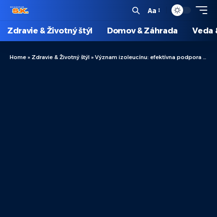
Aa
Zdravie & Životný štýl
Domov & Záhrada
Veda 
Home
»
Zdravie & Životný štýl
»
Význam izoleucínu: efektívna podpora budovania svalov a regenerácie