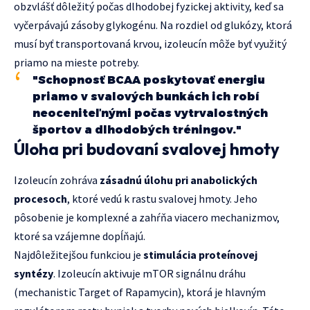
obzvlášť dôležitý počas dlhodobej fyzickej aktivity, keď sa
vyčerpávajú zásoby glykogénu. Na rozdiel od glukózy, ktorá
musí byť transportovaná krvou, izoleucín môže byť využitý
priamo na mieste potreby.
"Schopnosť BCAA poskytovať energiu
priamo v svalových bunkách ich robí
neoceniteľnými počas vytrvalostných
športov a dlhodobých tréningov."
Úloha pri budovaní svalovej hmoty
Izoleucín zohráva
zásadnú úlohu pri anabolických
procesoch
, ktoré vedú k rastu svalovej hmoty. Jeho
pôsobenie je komplexné a zahŕňa viacero mechanizmov,
ktoré sa vzájemne dopĺňajú.
Najdôležitejšou funkciou je
stimulácia proteínovej
syntézy
. Izoleucín aktivuje mTOR signálnu dráhu
(mechanistic Target of Rapamycin), ktorá je hlavným