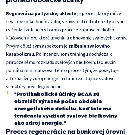
Regenerácia po fyzickej aktivite
je proces, ktorý môže
trvať niekoľko hodín až dní, v závislosti od intenzity a typu
cvičenia. Izoleucín v tomto procese zohráva niekoľko
kľúčových úloh, ktoré urýchľujú obnovenie svalových tkanív.
Prvým dôležitým aspektom je
zníženie svalového
katabolizmu
. Po intenzívnom tréningu dochádza k
prirodzenému rozkladu svalových bielkovín. Izoleucín
pomáha minimalizovať tento proces tým, že poskytuje
alternatívny zdroj energie a chráni existujúce svalové
štruktúry pred degradáciou.
"Protikabolické účinky BCAA sú
obzvlášť výrazné počas obdobia
energetického deficitu, keď telo má
tendenciu využívať svalové bielkoviny
ako zdroj energie."
Proces regenerácie na bunkovej úrovni