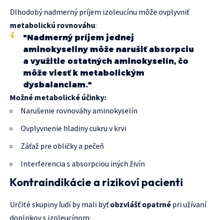
Dlhodobý nadmerný príjem izoleucínu môže ovplyvniť
metabolickú rovnováhu
:
"Nadmerný príjem jednej
aminokyseliny môže narušiť absorpciu
a využitie ostatných aminokyselín, čo
môže viesť k metabolickým
dysbalanciam."
Možné metabolické účinky:
Narušenie rovnováhy aminokyselín
Ovplyvnenie hladiny cukru v krvi
Záťaž pre obličky a pečeň
Interferencia s absorpciou iných živín
Kontraindikácie a rizikoví pacienti
Určité skupiny ľudí by mali byť
obzvlášť opatrné
pri užívaní
doplnkov s izoleucínom: