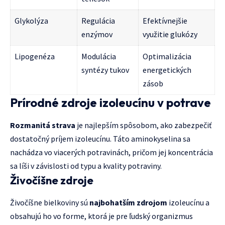
Glykolýza
Regulácia
Efektívnejšie
enzýmov
využitie glukózy
Lipogenéza
Modulácia
Optimalizácia
syntézy tukov
energetických
zásob
Prírodné zdroje izoleucínu v potrave
Rozmanitá strava
je najlepším spôsobom, ako zabezpečiť
dostatočný príjem izoleucínu. Táto aminokyselina sa
nachádza vo viacerých potravinách, pričom jej koncentrácia
sa líši v závislosti od typu a kvality potraviny.
Živočíšne zdroje
Živočíšne bielkoviny sú
najbohatším zdrojom
izoleucínu a
obsahujú ho vo forme, ktorá je pre ľudský organizmus