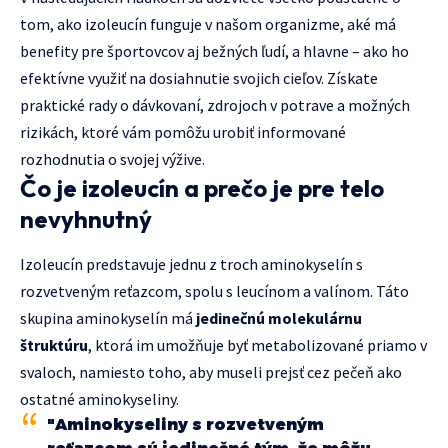
tom, ako izoleucín funguje v našom organizme, aké má
benefity pre športovcov aj bežných ľudí, a hlavne – ako ho
efektívne využiť na dosiahnutie svojich cieľov. Získate
praktické rady o dávkovaní, zdrojoch v potrave a možných
rizikách, ktoré vám pomôžu urobiť informované
rozhodnutia o svojej výžive.
Čo je izoleucín a prečo je pre telo
nevyhnutný
Izoleucín predstavuje jednu z troch aminokyselín s
rozvetveným reťazcom, spolu s leucínom a valínom. Táto
skupina aminokyselín má
jedinečnú molekulárnu
štruktúru
, ktorá im umožňuje byť metabolizované priamo v
svaloch, namiesto toho, aby museli prejsť cez pečeň ako
ostatné aminokyseliny.
"Aminokyseliny s rozvetveným