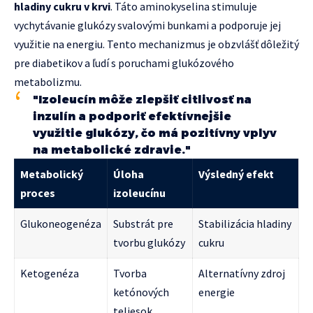
hladiny cukru v krvi
. Táto aminokyselina stimuluje
vychytávanie glukózy svalovými bunkami a podporuje jej
využitie na energiu. Tento mechanizmus je obzvlášť dôležitý
pre diabetikov a ľudí s poruchami glukózového
metabolizmu.
"Izoleucín môže zlepšiť citlivosť na
inzulín a podporiť efektívnejšie
využitie glukózy, čo má pozitívny vplyv
na metabolické zdravie."
Metabolický
Úloha
Výsledný efekt
proces
izoleucínu
Glukoneogenéza
Substrát pre
Stabilizácia hladiny
tvorbu glukózy
cukru
Ketogenéza
Tvorba
Alternatívny zdroj
ketónových
energie
teliesok