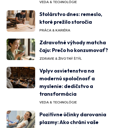
VEDA & TECHNOLÓGIE
Stolárstvo dnes: remeslo,
ktoré prežilo storočia
PRÁCA & KARIÉRA
Zdravotné výhody matcha
čaju: Prečo ho konzumovať?
ZDRAVIE & ŽIVOTNÝ ŠTÝL
Vplyv osvietenstva na
modernú spoločnosť a
myslenie: dedičstvo a
transformácia
VEDA & TECHNOLÓGIE
Pozitívne účinky darovania
plazmy: Ako chráni vaše