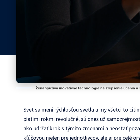
Žena využíva inovatívne technológie na zlepšenie učenia a
Svet sa mení rýchlosťou svetla a my všetci to cítim
piatimi rokmi revolučné, sú dnes už samozrejmosť
ako udržať krok s týmito zmenami a neostať poza
kľúčovou nielen pre jednotlivcov, ale aj pre celé or