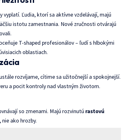
vyplatí. Ľudia, ktorí sa aktívne vzdelávají, majú
 väčšiu istotu zamestnania. Nové zručnosti otvárajú
vali.
oceňuje T-shaped profesionálov – ľudí s hlbokými
visiacich oblastiach.
zácia
stále rozvíjame, cítime sa užitočnejší a spokojnejší.
eru a pocit kontroly nad vlastným životom.
rovnávají so zmenami. Majú rozvinutú
rastovú
, nie ako hrozby.