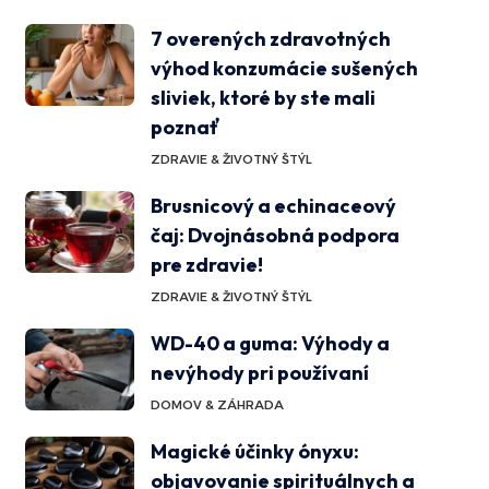
7 overených zdravotných
výhod konzumácie sušených
sliviek, ktoré by ste mali
poznať
ZDRAVIE & ŽIVOTNÝ ŠTÝL
Brusnicový a echinaceový
čaj: Dvojnásobná podpora
pre zdravie!
ZDRAVIE & ŽIVOTNÝ ŠTÝL
WD-40 a guma: Výhody a
nevýhody pri používaní
DOMOV & ZÁHRADA
Magické účinky ónyxu:
objavovanie spirituálnych a