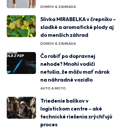
DOMOV & ZÁHRADA
Slivka MIRABELKA v črepníku –
sladké a aromatické plody aj
do menších záhrad
DOMOV & ZÁHRADA
Čo robiť po dopravnej
nehode? Mnohí vodiči
netušia, že môžu mať nárok
na náhradné vozidlo
AUTO & MOTO
Triedenie balíkov v
logistickom centre – aké
technické riešenia zrýchľujú
proces