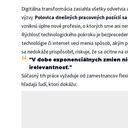
Digitálna transformácia zasiahla všetky odvetvia a 
výzvy.
Polovica dnešných pracovných pozícií sa
vzniknú úplne nové profesie, o ktorých sme ani nes
Rýchlosť technologického pokroku je bezprecedent
technológie či internet vecí menia spôsob, akým
sa nedokáže prispôsobiť, riskuje, že sa ocitne na ok
"V dobe exponenciálnych zmien nie
irelevantnosť."
Súčasný trh práce vyžaduje od zamestnancov flexib
hľadajú ľudí, ktorí dokážu: