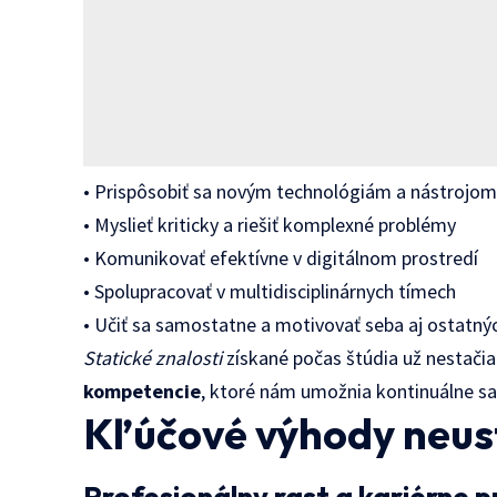
• Prispôsobiť sa novým technológiám a nástrojo
• Myslieť kriticky a riešiť komplexné problémy
• Komunikovať efektívne v digitálnom prostredí
• Spolupracovať v multidisciplinárnych tímech
• Učiť sa samostatne a motivovať seba aj ostatný
Statické znalosti
získané počas štúdia už nestačia
kompetencie
, ktoré nám umožnia kontinuálne s
Kľúčové výhody neus
Profesionálny rast a kariérne pr