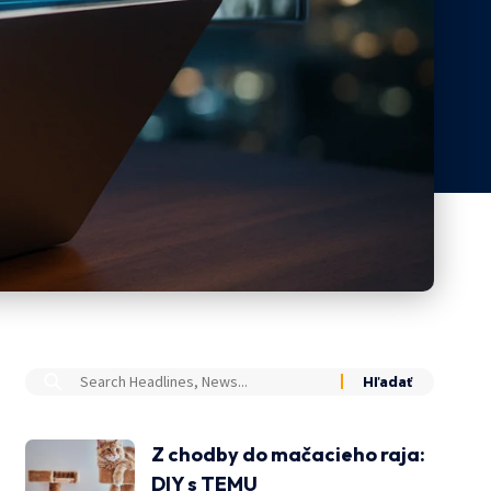
Z chodby do mačacieho raja:
DIY s TEMU