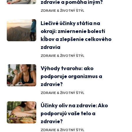
zdravie a pomáha iným?
ZDRAVIE & ŽIVOTNÝ ŠTÝL
Liečivé účinky státia na
okraji: zmiernenie bolesti
kĺbov a zlepšenie celkového
zdravia
ZDRAVIE & ŽIVOTNÝ ŠTÝL
Výhody tvarohu: ako
podporuje organizmus a
zdravie?
ZDRAVIE & ŽIVOTNÝ ŠTÝL
Účinky olív na zdravie: Ako
podporujú vaše telo a
zdravie?
ZDRAVIE & ŽIVOTNÝ ŠTÝL