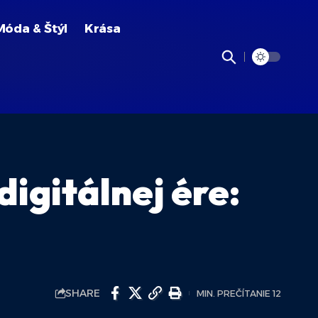
Móda & Štýl
Krása
igitálnej ére:
SHARE
MIN. PREČÍTANIE 12