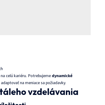
m
ch
 na celú kariéru. Potrebujeme
dynamické
a adaptovať na meniace sa požiadavky.
táleho vzdelávania
íležitosti