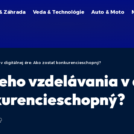
& Záhrada
Veda & Technológie
Auto & Moto
v digitálnej ére: Ako zostať konkurencieschopný?
ho vzdelávania v d
kurencieschopný?