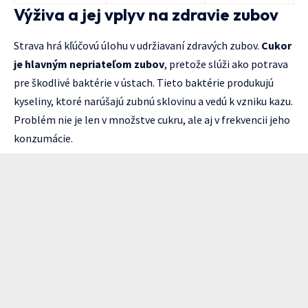
Výživa a jej vplyv na zdravie zubov
Strava hrá kľúčovú úlohu v udržiavaní zdravých zubov.
Cukor
je hlavným nepriateľom zubov
, pretože slúži ako potrava
pre škodlivé baktérie v ústach. Tieto baktérie produkujú
kyseliny, ktoré narúšajú zubnú sklovinu a vedú k vzniku kazu.
Problém nie je len v množstve cukru, ale aj v frekvencii jeho
konzumácie.