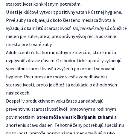
starostlivosť konkrétnym potrebám.
U detí je kľúčové vytvoriť pozitívny vzťah k ústnej hygiene.
Prvé zuby sa objavujú okolo šiesteho mesiaca života a
vyžadujú okamžitú starostlivosť.
Dojčenské zuby
sú dôležité
nielen pre žutie, ale aj pre správny vývoj reči a udržanie
miesta pre trvalé zuby.
Adolescenti čelia hormonálnym zmenám, ktoré môžu
ovplyvniť zdravie ďasien. Orthodontické aparáty vyžadujú
špeciálnu starostlivosť a zvýšenú pozornosť venovanú
hygiene. Peer pressure môže viesť k zanedbávaniu
starostlivosti, preto je dôležitá edukácia o dlhodobých
následkoch.
Dospelí v produktívnom veku často zanedbávajú
preventívnu starostlivosť kvôli pracovným a rodinným
povinnostiam.
Stres môže viesť k škrípaniu zubami
a
zhoršeniu stavu ďasien. Tehotné ženy potrebujú špeciálnu
pozornosť, pretože hormonálne zmeny zvyšujú riziko