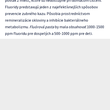
povlak z miest, ktoré sú nedostupné pri domácom čistení.
Fluoridy predstavujú jeden z najefektívnejších spôsobov
prevencie zubného kazu. Pôsobia prostredníctvom
remineralizácie skloviny a inhibície bakteriálneho
metabolizmu.
Fluórová pasta
by mala obsahovať 1000-1500
ppm fluoridu pre dospelých a 500-1000 ppm pre deti.