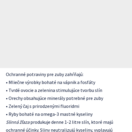
Ochranné potraviny pre zuby zahŕňajú:
• Mliečne výrobky bohaté na vápnik a fosfáty
• Tvrdé ovocie a zelenina stimulujúce tvorbu slín
• Orechy obsahujúce minerály potrebné pre zuby
• Zelený čaj s prirodzenými fluoridmi
• Ryby bohaté na omega-3 mastné kyseliny
Slinná žľaza
produkuje denne 1-2 litre slín, ktoré majú
ochranné účinky. Sliny neutralizujú kyseliny, vyplavujú