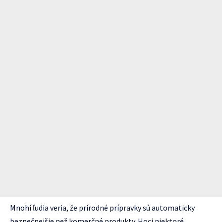
Mnohí ľudia veria, že prírodné prípravky sú automaticky
bezpečnejšie než komerčné produkty. Hoci niektoré