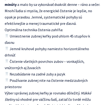
minúty
a malo by sa vykonávať dvakrát denne – ráno a večer.
Mnohí ľudia si myslia, že energické čistenie je lepšie, no
opak je pravdou. Jemné, systematické pohyby sú
efektívnejšie a menej traumatické pre ďasná.
Optimálna technika čistenia zahŕňa:
Umiestnenie zubnej kefky pod uhlom 45 stupňov k
ďasnu
Jemné kruhové pohyby namiesto horizontálneho
drhnúť
Čistenie všetkých povrchov zubov – vonkajších,
vnútorných aj žuvacích
Nezabúdanie na zadné zuby a jazyk
Používanie zubnej nite na čistenie medzizubných
priestorov
Výber správnej zubnej kefky je rovnako dôležitý.
Mäkké
štetiny
sú vhodné pre väčšinu ľudí, zatiaľ čo tvrdé môžu