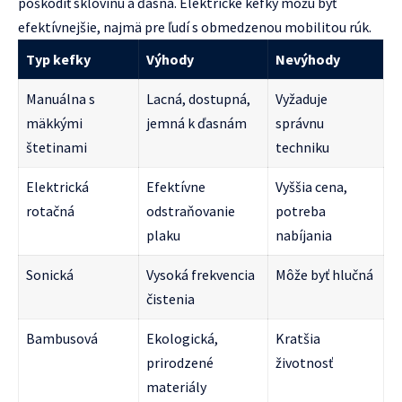
poškodiť sklovinu a ďasná. Elektrické kefky môžu byť
efektívnejšie, najmä pre ľudí s obmedzenou mobilitou rúk.
Typ kefky
Výhody
Nevýhody
Manuálna s
Lacná, dostupná,
Vyžaduje
mäkkými
jemná k ďasnám
správnu
štetinami
techniku
Elektrická
Efektívne
Vyššia cena,
rotačná
odstraňovanie
potreba
plaku
nabíjania
Sonická
Vysoká frekvencia
Môže byť hlučná
čistenia
Bambusová
Ekologická,
Kratšia
prirodzené
životnosť
materiály