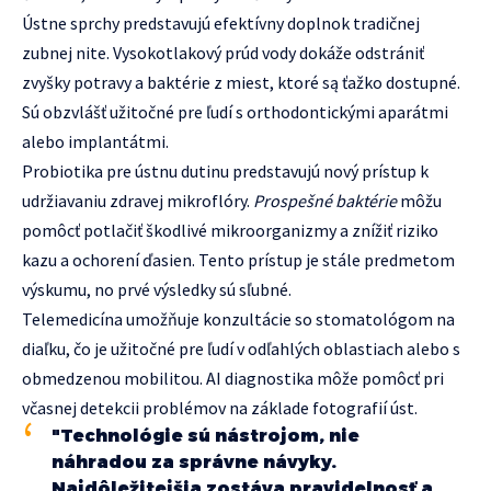
Ústne sprchy predstavujú efektívny doplnok tradičnej
zubnej nite. Vysokotlakový prúd vody dokáže odstrániť
zvyšky potravy a baktérie z miest, ktoré są ťažko dostupné.
Sú obzvlášť užitočné pre ľudí s orthodontickými aparátmi
alebo implantátmi.
Probiotika pre ústnu dutinu predstavujú nový prístup k
udržiavaniu zdravej mikroflóry.
Prospešné baktérie
môžu
pomôcť potlačiť škodlivé mikroorganizmy a znížiť riziko
kazu a ochorení ďasien. Tento prístup je stále predmetom
výskumu, no prvé výsledky sú sľubné.
Telemedicína umožňuje konzultácie so stomatológom na
diaľku, čo je užitočné pre ľudí v odľahlých oblastiach alebo s
obmedzenou mobilitou. AI diagnostika môže pomôcť pri
včasnej detekcii problémov na základe fotografií úst.
"Technológie sú nástrojom, nie
náhradou za správne návyky.
Najdôležitejšia zostáva pravidelnosť a