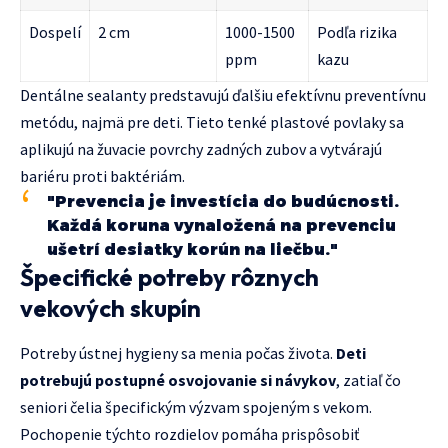
Dospelí
2 cm
1000-1500
Podľa rizika
ppm
kazu
Dentálne sealanty predstavujú ďalšiu efektívnu preventívnu
metódu, najmä pre deti. Tieto tenké plastové povlaky sa
aplikujú na žuvacie povrchy zadných zubov a vytvárajú
bariéru proti baktériám.
"Prevencia je investícia do budúcnosti.
Každá koruna vynaložená na prevenciu
ušetrí desiatky korún na liečbu."
Špecifické potreby rôznych
vekových skupín
Potreby ústnej hygieny sa menia počas života.
Deti
potrebujú postupné osvojovanie si návykov
, zatiaľ čo
seniori čelia špecifickým výzvam spojeným s vekom.
Pochopenie týchto rozdielov pomáha prispôsobiť