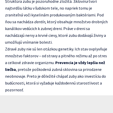
Štruktúra zubu je pozoruhodne zložitá.
Sklovina
tvorí
najtvrdšiu látku v ľudskom tele, no napriek tomu je
zraniteľná voči kyselinám produkovaným baktériami. Pod
ňou sa nachádza
dentín
, ktorý obsahuje množstvo drobných
kanálikov vedúcich k zubnej dreni. Práve v dreni sa
nachádzajú nervy a krvné cievy, ktoré zubu dodávajú živiny a
umožňujú vnímanie bolesti.
Zdravé zuby nie sú len otázkou genetiky. Ich stav ovplyvňuje
množstvo faktorov – od stravy a pitného režimu až po stres
a celkové zdravie organizmu.
Prevencia je vždy lepšia než
liečba
, pretože poškodená zubná sklovina sa prirodzene
neobnovuje. Preto je dôležité chápať zuby ako investíciu do
budúcnosti, ktorá si vyžaduje každodennú starostlivost a
pozornosť.