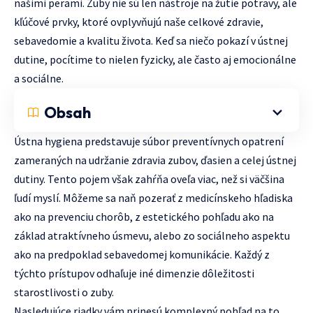
našimi perami. Zuby nie sú len nástroje na žutie potravy, ale
kľúčové prvky, ktoré ovplyvňujú naše celkové zdravie,
sebavedomie a kvalitu života. Keď sa niečo pokazí v ústnej
dutine, pocítime to nielen fyzicky, ale často aj emocionálne
a sociálne.
Obsah
Ústna hygiena predstavuje súbor preventívnych opatrení
zameraných na udržanie zdravia zubov, ďasien a celej ústnej
dutiny. Tento pojem však zahŕňa oveľa viac, než si väčšina
ľudí myslí. Môžeme sa naň pozerať z medicínskeho hľadiska
ako na prevenciu chorôb, z estetického pohľadu ako na
základ atraktívneho úsmevu, alebo zo sociálneho aspektu
ako na predpoklad sebavedomej komunikácie. Každý z
týchto prístupov odhaľuje iné dimenzie dôležitosti
starostlivosti o zuby.
Nasledujúce riadky vám prinesú komplexný pohľad na to,