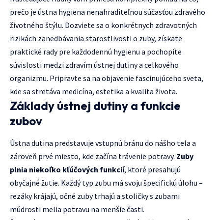
prečo je ústna hygiena nenahraditeľnou súčasťou zdravého
životného štýlu. Dozviete sa o konkrétnych zdravotných
rizikách zanedbávania starostlivosti o zuby, získate
praktické rady pre každodennú hygienu a pochopíte
súvislosti medzi zdravím ústnej dutiny a celkového
organizmu. Pripravte sa na objavenie fascinujúceho sveta,
kde sa stretáva medicína, estetika a kvalita života.
Základy ústnej dutiny a funkcie
zubov
Ústna dutina predstavuje vstupnú bránu do nášho tela a
zároveň prvé miesto, kde začína trávenie potravy.
Zuby
plnia niekoľko kľúčových funkcií
, ktoré presahujú
obyčajné žutie. Každý typ zubu má svoju špecifickú úlohu –
rezáky krájajú, očné zuby trhajú a stoličky s zubami
múdrosti melia potravu na menšie časti.