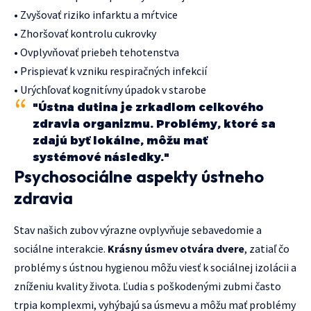
• Zvyšovať riziko infarktu a mŕtvice
• Zhoršovať kontrolu cukrovky
• Ovplyvňovať priebeh tehotenstva
• Prispievať k vzniku respiračných infekcií
• Urýchľovať kognitívny úpadok v starobe
"Ústna dutina je zrkadlom celkového
zdravia organizmu. Problémy, ktoré sa
zdajú byť lokálne, môžu mať
systémové následky."
Psychosociálne aspekty ústneho
zdravia
Stav našich zubov výrazne ovplyvňuje sebavedomie a
sociálne interakcie.
Krásny úsmev otvára dvere
, zatiaľ čo
problémy s ústnou hygienou môžu viesť k sociálnej izolácii a
zníženiu kvality života. Ľudia s poškodenými zubmi často
trpia komplexmi, vyhýbajú sa úsmevu a môžu mať problémy