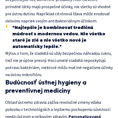
prírodné látky majú prospešné účinky, nie všetky sú vhodné
pre ústnu dutinu. Napríklad citrónová šťava môže erodovať
sklovinu napriek svojím antibakteriálnym účinkom.
"Najlepšie je kombinovať tradičnú
múdrosť s modernou vedou. Nie všetko
staré je zlé a nie všetko nové je
automaticky lepšie."
Mýtus o tom, že sladidlá sú vždy bezpečnou náhradou cukru,
tiež nie je úplne presný. Hoci umelé sladidlá neposkytujú
potravu baktériám, niektoré môžu mať iné negatívne účinky
na ústnu mikroflóru.
Budúcnosť ústnej hygieny a
preventívnej medicíny
Oblasť ústneho zdravia zažíva revolučné zmeny vďaka
pokroku v technológiách a lepšiemu pochopeniu súvislostí
medzi ústnym a celkovým zdravím.
Personalizovaná