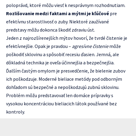
poloprávd, ktoré môžu viesť k nesprávnym rozhodnutiam.
Rozlišovanie medzi faktami a mýtmi je kľúčové
pre
efektívnu starostlivosť o zuby. Niektoré zaužívané
predstavy môžu dokonca škodiť zdraviu úst.
Jeden z najrozšírenejších mýtov hovorí, že tvrdé čistenie je
efektívnejšie. Opak je pravdou –
agresívne čistenie
môže
poškodiť sklovinu a spôsobiť recesiu ďasien. Jemná, ale
dôkladná technika je oveľa účinnejšia a bezpečnejšia.
Ďalším častým omylom je presvedčenie, že bielenie zubov
ich poškodzuje. Moderné bieliace metódy pod odborným
dohľadom sú bezpečné a nepoškodzujú zubnú sklovinu.
Problém môžu predstavovať len domáce prípravky s
vysokou koncentráciou bieliacich látok používané bez
kontroly.