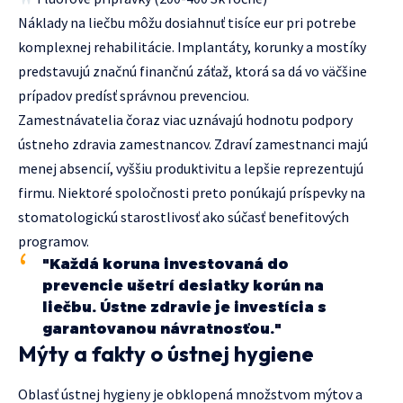
Náklady na liečbu môžu dosiahnuť tisíce eur pri potrebe
komplexnej rehabilitácie. Implantáty, korunky a mostíky
predstavujú značnú finančnú záťaž, ktorá sa dá vo väčšine
prípadov predísť správnou prevenciou.
Zamestnávatelia čoraz viac uznávajú hodnotu podpory
ústneho zdravia zamestnancov. Zdraví zamestnanci majú
menej absencií, vyššiu produktivitu a lepšie reprezentujú
firmu. Niektoré spoločnosti preto ponúkajú príspevky na
stomatologickú starostlivosť ako súčasť benefitových
programov.
"Každá koruna investovaná do
prevencie ušetrí desiatky korún na
liečbu. Ústne zdravie je investícia s
garantovanou návratnosťou."
Mýty a fakty o ústnej hygiene
Oblasť ústnej hygieny je obklopená množstvom mýtov a