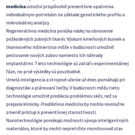
medicína
umožní prispôsobiť preventívne opatrenia
individuálnym potrebám na základe genetického profilu a
mikrobiálnej analýzy.
Regeneratívna medicína ponúka nádej na obnovenie
poškodených zubných tkanív. Výskum kmeňových buniek a
tkanivového inžinierstva môže v budúcnosti umožniť
pestovanie nových zubov namiesto ich náhrady
implantátmi. Tieto technológie sú zatiaľ v experimentálnej
fáze, no prvé výsledky sú povzbudivé.
Umelá inteligencia a strojové učenie už dnes pomáhajú pri
diagnostike a plánovaní liečby. V budúcnosti môžu tieto
technológie umožniť predikciu problémov skôr, než sa
prejavia klinicky.
Prediktívna medicína
by mohla revolučne
zmeniť prístup k preventívnej starostlivosti.
Nanotechnológie ponúkajú možnosti vývoja inteligentných
materiálov, ktoré by mohli nepretržite monitorovať stav