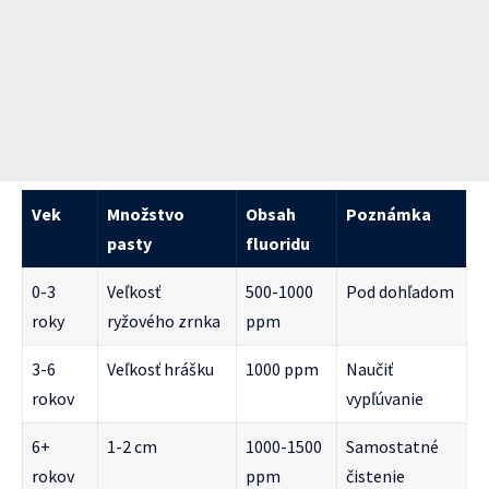
Vek
Množstvo
Obsah
Poznámka
pasty
fluoridu
0-3
Veľkosť
500-1000
Pod dohľadom
roky
ryžového zrnka
ppm
3-6
Veľkosť hrášku
1000 ppm
Naučiť
rokov
vypľúvanie
6+
1-2 cm
1000-1500
Samostatné
rokov
ppm
čistenie