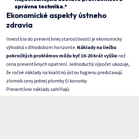
správna technika."
Ekonomické aspekty ústneho
zdravia
Investícia do preventívnej starostlivosti je ekonomicky
výhodná v dlhodobom horizonte.
Náklady na liečbu
pokročilých problémov môžu byť 10-20 krát vyššie
než
cena preventívnych opatrení. Jednoduchý výpočet ukazuje,
že ročné náklady na kvalitnú ústnu hygienu predstavujú
zlomok ceny jednej plomby či korunky.
Preventívne náklady zahŕňajú: