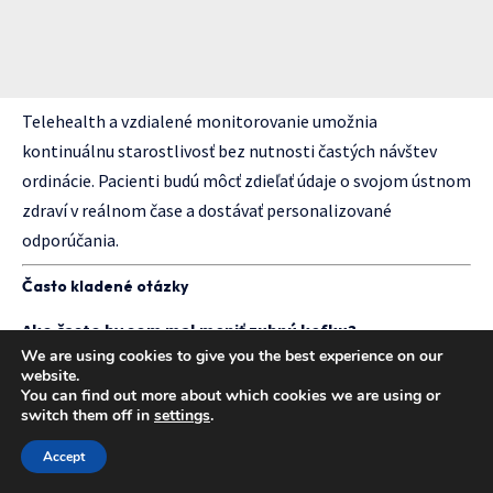
Telehealth a vzdialené monitorovanie umožnia
kontinuálnu starostlivosť bez nutnosti častých návštev
ordinácie. Pacienti budú môcť zdieľať údaje o svojom ústnom
zdraví v reálnom čase a dostávať personalizované
odporúčania.
Často kladené otázky
Ako často by som mal meniť zubnú kefku?
We are using cookies to give you the best experience on our
Zubnú kefku by ste mali meniť každé 3-4 mesiace alebo
website.
skôr, ak sú štetiny roztrepané. Po prekonaní infekcie ju
You can find out more about which cookies we are using or
switch them off in
settings
.
vymeňte okamžite, aby ste predišli reinfekčii.
Je elektrická zubná kefka skutočne lepšia než
Accept
manuálna?