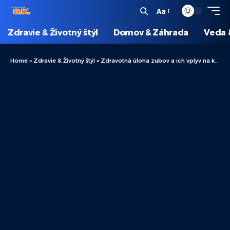
Aa
Zdravie & Životný štýl
Domov & Záhrada
Veda 
Home
»
Zdravie & Životný štýl
»
Zdravotná úloha zubov a ich vplyv na kvalitu života: Prečo je dôležitá ústna hygiena?