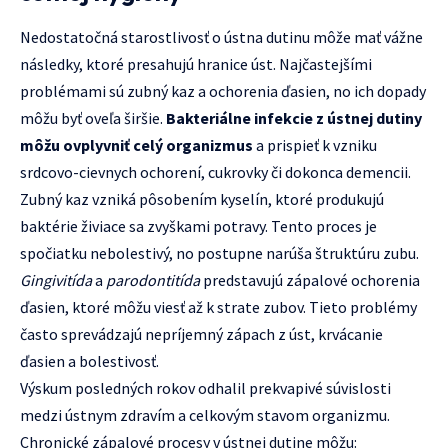
Nedostatočná starostlivosť o ústna dutinu môže mať vážne
následky, ktoré presahujú hranice úst. Najčastejšími
problémami sú zubný kaz a ochorenia ďasien, no ich dopady
môžu byť oveľa širšie.
Bakteriálne infekcie z ústnej dutiny
môžu ovplyvniť celý organizmus
a prispieť k vzniku
srdcovo-cievnych ochorení, cukrovky či dokonca demencii.
Zubný kaz vzniká pôsobením kyselín, ktoré produkujú
baktérie živiace sa zvyškami potravy. Tento proces je
spočiatku nebolestivý, no postupne narúša štruktúru zubu.
Gingivitída
a
parodontitída
predstavujú zápalové ochorenia
ďasien, ktoré môžu viesť až k strate zubov. Tieto problémy
často sprevádzajú nepríjemný zápach z úst, krvácanie
ďasien a bolestivosť.
Výskum posledných rokov odhalil prekvapivé súvislosti
medzi ústnym zdravím a celkovým stavom organizmu.
Chronické zápalové procesy v ústnej dutine môžu: