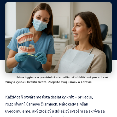
Ústna hygiena a pravidelná starostlivosť sú kľúčové pre zdravé
zuby a vysokú kvalitu života. Zlepšite svoj úsmev a zdravie.
Každý deň otvárame ústa desiatky krát – pri jedle,
rozprávaní, úsmeve či smiech. Málokedy si však
uvedomujeme, aký zložitý a dôležitý systém sa skrýva za