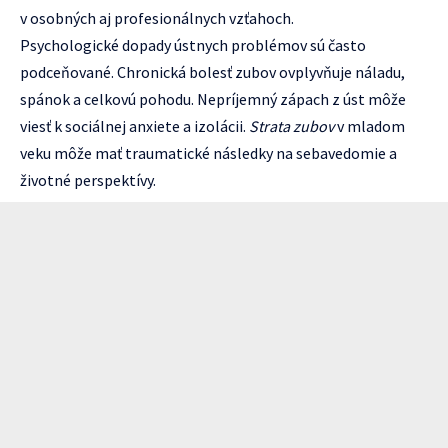
v osobných aj profesionálnych vzťahoch.
Psychologické dopady ústnych problémov sú často
podceňované. Chronická bolesť zubov ovplyvňuje náladu,
spánok a celkovú pohodu. Nepríjemný zápach z úst môže
viesť k sociálnej anxiete a izolácii.
Strata zubov
v mladom
veku môže mať traumatické následky na sebavedomie a
životné perspektívy.