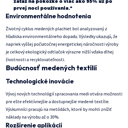
záťaž na pokožke o viac ako 95% už po
prvej noci používania."
Environmentálne hodnotenia
Životný cyklus medených plachiet bol analyzovaný z
hľadiska environmentálneho dopadu. Výsledky ukazujú, že
napriek vyššej počiatočnej energetickej náročnosti výroby
je celkový ekologický odtlačok výrazne nižší vďaka dlhej
životnosti a recyklovateľnosti.
Budúcnosť medených textílií
Technologické inovácie
Vývoj nových technológií spracovania medi otvára možnosti
pre ešte efektívnejšie a dostupnejšie medené textílie.
Výskumníci pracujú na metódách, ktoré by mohli znížiť
náklady na výrobu až o 30%.
Rozšírenie aplikácií