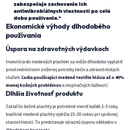
zabezpečuje zachovanie ich
antimikrobiálnych vlastností po celú
dobu používania."
Ekonomické výhody dlhodobého
používania
Úspora na zdravotných výdavkoch
Investícia do medených plachiet sa môže dlhodobo vyplatiť
prostredníctvom zníženej potreby liečiv a zdravotníckych
služieb.
Ľudia používajúci medené textílie hlásia až o 40%
menej kožných problémov
a respiračných ťažkostí.
Dlhšia životnosť produktu
Zatiaľ čo bežné plachty je potrebné meniť každé 2-3 roky,
kvalitné medené plachty vydržia 15-20 rokov pri správnej
starostlivosti. To predstavuje výraznú úsporu nákladov v
dlhodobom horizonte.