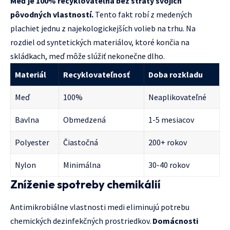
Meď je 100% recyklovateľná bez straty svojich
pôvodných vlastností.
Tento fakt robí z medených
plachiet jednu z najekologickejších volieb na trhu. Na
rozdiel od syntetických materiálov, ktoré končia na
skládkach, meď môže slúžiť nekonečne dlho.
Materiál
Recyklovateľnosť
Doba rozkladu
Meď
100%
Neaplikovateľné
Bavlna
Obmedzená
1-5 mesiacov
Polyester
Čiastočná
200+ rokov
Nylon
Minimálna
30-40 rokov
Zníženie spotreby chemikálií
Antimikrobiálne vlastnosti medi eliminujú potrebu
chemických dezinfekčných prostriedkov.
Domácnosti