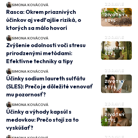
ZDRAVIE
SIMONA KOVÁCOVÁ
&
Rasca: Okrem priaznivých
ŽIVOTNÝ
účinkov aj vedľajšie riziká, o
ŠTÝL
ktorých sa málo hovorí
ZDRAVIE
SIMONA KOVÁCOVÁ
&
Zvýšenie odolnosti voči stresu
ŽIVOTNÝ
prirodzenými metódami:
ŠTÝL
Efektívne techniky a tipy
ZDRAVIE
SIMONA KOVÁCOVÁ
&
Účinky sodium laureth sulfátu
ŽIVOTNÝ
(SLES): Prečo je dôležité venovať
ŠTÝL
mu pozornosť?
ZDRAVIE
SIMONA KOVÁCOVÁ
&
Účinky a výhody kapsúl s
ŽIVOTNÝ
medovkou: Prečo stojí za to
ŠTÝL
vyskúšať?
ZDRAVIE
SIMONA KOVÁCOVÁ