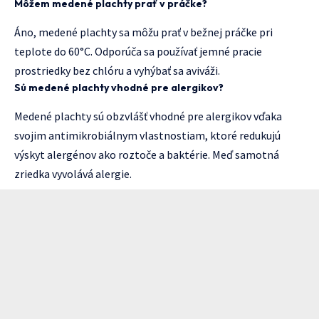
Môžem medené plachty prať v práčke?
Áno, medené plachty sa môžu prať v bežnej práčke pri
teplote do 60°C. Odporúča sa používať jemné pracie
prostriedky bez chlóru a vyhýbať sa aviváži.
Sú medené plachty vhodné pre alergikov?
Medené plachty sú obzvlášť vhodné pre alergikov vďaka
svojim antimikrobiálnym vlastnostiam, ktoré redukujú
výskyt alergénov ako roztoče a baktérie. Meď samotná
zriedka vyvolává alergie.