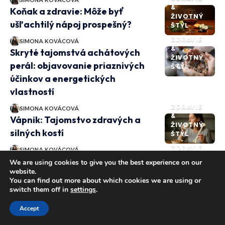
&
Koňak a zdravie: Môže byť
ŽIVOTNÝ
ušľachtilý nápoj prospešný?
ŠTÝL
ZDRAVIE
SIMONA KOVÁCOVÁ
&
Skryté tajomstvá achátových
ŽIVOTNÝ
perál: objavovanie priaznivých
ŠTÝL
účinkov a energetických
vlastností
ZDRAVIE
SIMONA KOVÁCOVÁ
&
Vápnik: Tajomstvo zdravých a
ŽIVOTNÝ
silných kostí
ŠTÝL
ZDRAVIE
SIMONA KOVÁCOVÁ
&
Účinky a použitie klinčekového
We are using cookies to give you the best experience on our
ŽIVOTNÝ
website.
oleja: v službách zdravia a krásy
ŠTÝL
You can find out more about which cookies we are using or
switch them off in
settings
.
ZDRAVIE
SIMONA KOVÁCOVÁ
&
Účinok sedatív na srdce: Ako
ŽIVOTNÝ
Accept
môžu pomôcť pri zvládaní stresu?
ŠTÝL