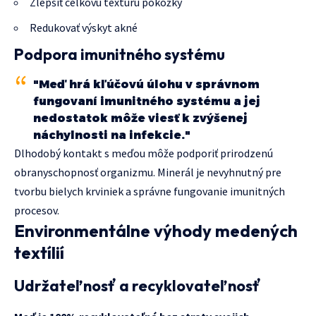
Zlepšiť celkovú textúru pokožky
Redukovať výskyt akné
Podpora imunitného systému
"Meď hrá kľúčovú úlohu v správnom
fungovaní imunitného systému a jej
nedostatok môže viesť k zvýšenej
náchylnosti na infekcie."
Dlhodobý kontakt s meďou môže podporiť prirodzenú
obranyschopnosť organizmu. Minerál je nevyhnutný pre
tvorbu bielych krviniek a správne fungovanie imunitných
procesov.
Environmentálne výhody medených
textílií
Udržateľnosť a recyklovateľnosť