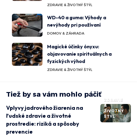
ZDRAVIE & ŽIVOTNÝ ŠTÝL
WD-40 a guma: Výhody a
nevýhody pri používaní
DOMOV & ZÁHRADA
Magické účinky ónyxu:
objavovanie spirituálnych a
fyzických výhod
ZDRAVIE & ŽIVOTNÝ ŠTÝL
Tiež by sa vám mohlo páčiť
ZDRAVIE
&
Vplyvy jadrového žiarenia na
ŽIVOTNÝ
ľudské zdravie a životné
ŠTÝL
prostredie: riziká a spôsoby
prevencie