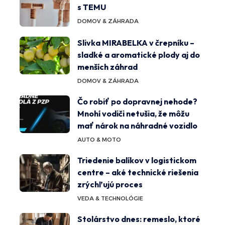
s TEMU
DOMOV & ZÁHRADA
Slivka MIRABELKA v črepníku –
sladké a aromatické plody aj do
menších záhrad
DOMOV & ZÁHRADA
Čo robiť po dopravnej nehode?
Mnohí vodiči netušia, že môžu
mať nárok na náhradné vozidlo
AUTO & MOTO
Triedenie balíkov v logistickom
centre – aké technické riešenia
zrýchľujú proces
VEDA & TECHNOLÓGIE
Stolárstvo dnes: remeslo, ktoré