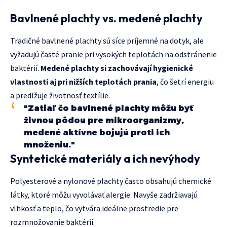
Bavlnené plachty vs. medené plachty
Tradičné bavlnené plachty sú síce príjemné na dotyk, ale
vyžadujú časté pranie pri vysokých teplotách na odstránenie
baktérií.
Medené plachty si zachovávají hygienické
vlastnosti aj pri nižších teplotách prania
, čo šetrí energiu
a predlžuje životnosť textílie.
"Zatiaľ čo bavlnené plachty môžu byť
živnou pôdou pre mikroorganizmy,
medené aktívne bojujú proti ich
množeniu."
Syntetické materiály a ich nevýhody
Polyesterové a nylonové plachty často obsahujú chemické
látky, ktoré môžu vyvolávať alergie. Navyše zadržiavajú
vlhkosť a teplo, čo vytvára ideálne prostredie pre
rozmnožovanie baktérií.