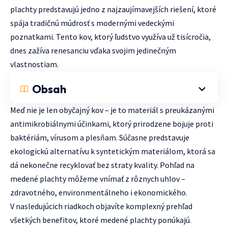
plachty predstavujú jedno z najzaujímavejších riešení, ktoré
spája tradičnú múdrosť s modernými vedeckými
poznatkami. Tento kov, ktorý ľudstvo využíva už tisícročia,
dnes zažíva renesanciu vďaka svojim jedinečným
vlastnostiam.
Obsah
Meď nie je len obyčajný kov – je to materiál s preukázanými
antimikrobiálnymi účinkami, ktorý prirodzene bojuje proti
baktériám, vírusom a plesňam. Súčasne predstavuje
ekologickú alternatívu k syntetickým materiálom, ktorá sa
dá nekonečne recyklovať bez straty kvality. Pohľad na
medené plachty môžeme vnímať z rôznych uhlov –
zdravotného, environmentálneho i ekonomického.
V nasledujúcich riadkoch objavíte komplexný prehľad
všetkých benefitov, ktoré medené plachty ponúkajú.