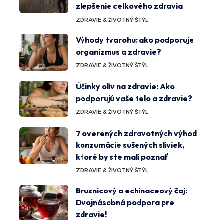
zlepšenie celkového zdravia
ZDRAVIE & ŽIVOTNÝ ŠTÝL
Výhody tvarohu: ako podporuje
organizmus a zdravie?
ZDRAVIE & ŽIVOTNÝ ŠTÝL
Účinky olív na zdravie: Ako
podporujú vaše telo a zdravie?
ZDRAVIE & ŽIVOTNÝ ŠTÝL
7 overených zdravotných výhod
konzumácie sušených sliviek,
ktoré by ste mali poznať
ZDRAVIE & ŽIVOTNÝ ŠTÝL
Brusnicový a echinaceový čaj:
Dvojnásobná podpora pre
zdravie!