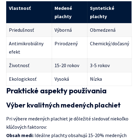
Vlastnosť
Medené
Syntetické
plachty
plachty
Priedušnosť
Výborná
Obmedzená
Antimikrobiálny
Prirodzený
Chemický/dočasný
efekt
Životnosť
15-20 rokov
3-5 rokov
Ekologickosť
Vysoká
Nízka
Praktické aspekty používania
Výber kvalitných medených plachiet
Pri výbere medených plachiet je dôležité sledovať niekoľko
kľúčových faktorov:
Obsah medi:
Ideálne plachty obsahujú 15-20% medených