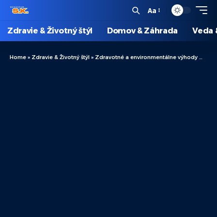
Aa
Zdravie & Životný štýl
Domov & Záhrada
Veda 
Home
»
Zdravie & Životný štýl
»
Zdravotné a environmentálne výhody medených plachiet: Prečo si vybrať udržateľné riešenie?