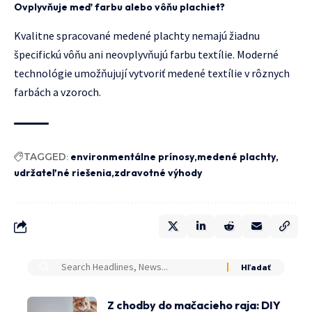
Ovplyvňuje meď farbu alebo vôňu plachiet?
Kvalitne spracované medené plachty nemajú žiadnu
špecifickú vôňu ani neovplyvňujú farbu textílie. Moderné
technológie umožňujují vytvoriť medené textílie v rôznych
farbách a vzoroch.
TAGGED:
environmentálne prínosy
medené plachty
udržateľné riešenia
zdravotné výhody
Z chodby do mačacieho raja: DIY