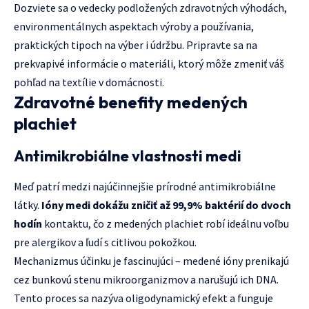
Dozviete sa o vedecky podložených zdravotných výhodách,
environmentálnych aspektach výroby a používania,
praktických tipoch na výber i údržbu. Pripravte sa na
prekvapivé informácie o materiáli, ktorý môže zmeniť váš
pohľad na textílie v domácnosti.
Zdravotné benefity medených
plachiet
Antimikrobiálne vlastnosti medi
Meď patrí medzi najúčinnejšie prírodné antimikrobiálne
látky.
Ióny medi dokážu zničiť až 99,9% baktérií do dvoch
hodín
kontaktu, čo z medených plachiet robí ideálnu voľbu
pre alergikov a ľudí s citlivou pokožkou.
Mechanizmus účinku je fascinujúci – medené ióny prenikajú
cez bunkovú stenu mikroorganizmov a narušujú ich DNA.
Tento proces sa nazýva oligodynamický efekt a funguje