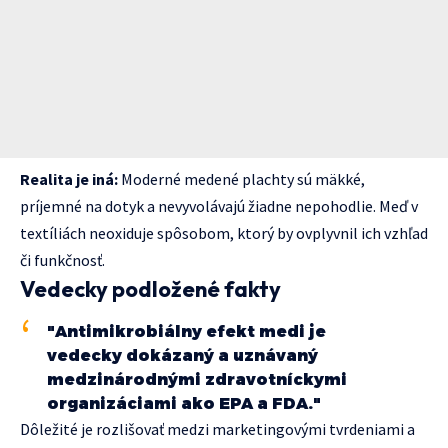
Realita je iná:
Moderné medené plachty sú mäkké,
príjemné na dotyk a nevyvolávajú žiadne nepohodlie. Meď v
textíliách neoxiduje spôsobom, ktorý by ovplyvnil ich vzhľad
či funkčnosť.
Vedecky podložené fakty
"Antimikrobiálny efekt medi je
vedecky dokázaný a uznávaný
medzinárodnými zdravotníckymi
organizáciami ako EPA a FDA."
Dôležité je rozlišovať medzi marketingovými tvrdeniami a