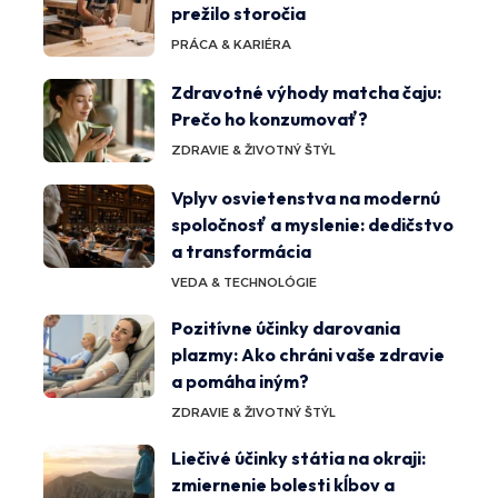
prežilo storočia
PRÁCA & KARIÉRA
Zdravotné výhody matcha čaju:
Prečo ho konzumovať?
ZDRAVIE & ŽIVOTNÝ ŠTÝL
Vplyv osvietenstva na modernú
spoločnosť a myslenie: dedičstvo
a transformácia
VEDA & TECHNOLÓGIE
Pozitívne účinky darovania
plazmy: Ako chráni vaše zdravie
a pomáha iným?
ZDRAVIE & ŽIVOTNÝ ŠTÝL
Liečivé účinky státia na okraji:
zmiernenie bolesti kĺbov a