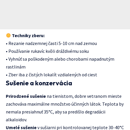
Techniky zberu:
• Rezanie nadzemnej časti 5-10 cm nad zemou
• Používanie rukavíc kvôli dráždivému soku
• Vyhnúť sa poškodeným alebo chorobami napadnutým
rastlinám
• Zber iba z čistých lokalít vzdialených od ciest
Sušenie a konzervácia
Prirodzené sušenie
na tienistom, dobre vetranom mieste
zachováva maximálne množstvo účinných látok. Teplota by
nemala presiahnuť 35°C, aby sa predišlo degradácii
alkaloidov.
Umelé sušenie
v sušiarni pri kontrolovanej teplote 30-40°C