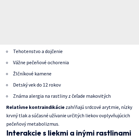
Tehotenstvo a dojčenie
Vážne pečeňové ochorenia
Žlčníkové kamene
Detský vek do 12 rokov
Známa alergia na rastliny z čeľade makovitých
Relatívne kontraindikácie
zahŕňajú srdcové arytmie, nízky
krvný tlak a súčasné užívanie určitých liekov ovplyvňujúcich
pečeňový metabolizmus.
Interakcie s liekmi a inými rastlinami