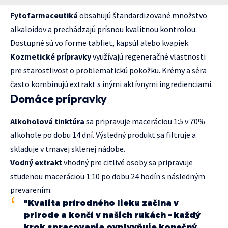
Fytofarmaceutiká
obsahujú štandardizované množstvo
alkaloidov a prechádzajú prísnou kvalitnou kontrolou.
Dostupné sú vo forme tabliet, kapsúl alebo kvapiek.
Kozmetické prípravky
využívajú regeneračné vlastnosti
pre starostlivosť o problematickú pokožku. Krémy a séra
často kombinujú extrakt s inými aktívnymi ingredienciami.
Domáce prípravky
Alkoholová tinktúra
sa pripravuje maceráciou 1:5 v 70%
alkohole po dobu 14 dní. Výsledný produkt sa filtruje a
skladuje v tmavej sklenej nádobe.
Vodný extrakt
vhodný pre citlivé osoby sa pripravuje
studenou maceráciou 1:10 po dobu 24 hodín s následným
prevarením.
"Kvalita prírodného lieku začína v
prírode a končí v našich rukách – každý
krok spracovania ovplyvňuje konečný