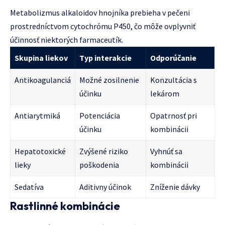
Metabolizmus alkaloidov hnojníka prebieha v pečeni
prostredníctvom cytochrómu P450, čo môže ovplyvniť
účinnosť niektorých farmaceutík.
Skupina liekov
Typ interakcie
Odporúčanie
Antikoagulanciá
Možné zosilnenie
Konzultácia s
účinku
lekárom
Antiarytmiká
Potenciácia
Opatrnosť pri
účinku
kombinácii
Hepatotoxické
Zvýšené riziko
Vyhnúť sa
lieky
poškodenia
kombinácii
Sedatíva
Aditivny účinok
Zníženie dávky
Rastlinné kombinácie