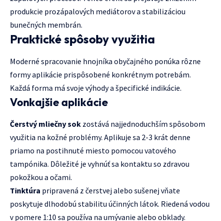
produkcie prozápalových mediátorov a stabilizáciou
bunečných membrán.
Praktické spôsoby využitia
Moderné spracovanie hnojníka obyčajného ponúka rôzne
formy aplikácie prispôsobené konkrétnym potrebám.
Každá forma má svoje výhody a špecifické indikácie.
Vonkajšie aplikácie
Čerstvý mliečny sok
zostává najjednoduchším spôsobom
využitia na kožné problémy. Aplikuje sa 2-3 krát denne
priamo na postihnuté miesto pomocou vatového
tampónika. Dôležité je vyhnúť sa kontaktu so zdravou
pokožkou a očami.
Tinktúra
pripravená z čerstvej alebo sušenej vňate
poskytuje dlhodobú stabilitu účinných látok. Riedená vodou
v pomere 1:10 sa používa na umývanie alebo obklady.