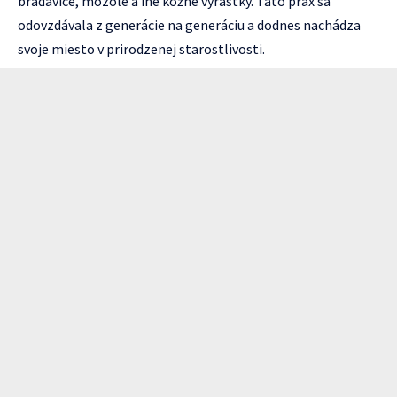
bradavice, mozole a iné kožné výrastky. Táto prax sa
odovzdávala z generácie na generáciu a dodnes nachádza
svoje miesto v prirodzenej starostlivosti.