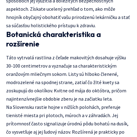
spôsoboch jej využitia a dôležitých bezpečnostných
aspektoch. Získate ucelený prehľad o tom, ako môže
hnojník obyčajný obohatiť vašu prirodzenú lekárničku a stať
sa súčasťou holistického prístupu k zdraviu.
Botanická charakteristika a
rozšírenie
Táto vytrvalá rastlina z čeľade makovitých dosahuje výšku
30-100 centimetrov a vyznačuje sa charakteristickým
oranžovým mliečnym sokom. Listy sú hlboko členené,
modrozelené na spodnej strane, zatiaľ čo žlté kvety sa
zoskupujú do okolíkov. Kvitne od mája do októbra, pričom
najintenzívnejšie obdobie zberu je na začiatku leta.
Na Slovensku rastie hojne v nižších polohách, preferuje
tienisté miesta pri plotoch, múroch a v záhradách. Jej
prítomnosť často signalizuje úrodnú pôdu bohatú na dusík,
čo vysvetľuje aj jej ľudový názov. Rozšírená je prakticky po