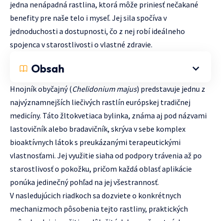
jedna nenápadná rastlina, ktorá môže priniesť nečakané
benefity pre naše telo i myseľ. Jej sila spočíva v
jednoduchosti a dostupnosti, čo z nej robí ideálneho
spojenca v starostlivosti o vlastné zdravie.
Obsah
Hnojník obyčajný (
Chelidonium majus
) predstavuje jednu z
najvýznamnejších liečivých rastlín európskej tradičnej
medicíny. Táto žltokvetiaca bylinka, známa aj pod názvami
lastovičník alebo bradavičník, skrýva v sebe komplex
bioaktívnych látok s preukázanými terapeutickými
vlastnosťami. Jej využitie siaha od podpory trávenia až po
starostlivosť o pokožku, pričom každá oblasť aplikácie
ponúka jedinečný pohľad na jej všestrannosť.
V nasledujúcich riadkoch sa dozviete o konkrétnych
mechanizmoch pôsobenia tejto rastliny, praktických