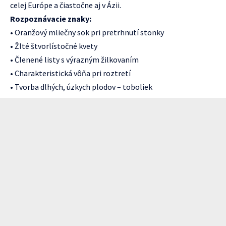
celej Európe a čiastočne aj v Ázii.
Rozpoznávacie znaky:
• Oranžový mliečny sok pri pretrhnutí stonky
• Žlté štvorlístočné kvety
• Členené listy s výrazným žilkovaním
• Charakteristická vôňa pri roztretí
• Tvorba dlhých, úzkych plodov – toboliek