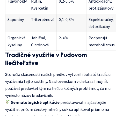
Flavonoidy
Rutín,
0,2-0,5%
Antioxidačný,
Kvercetín
protizápalový
Saponíny
Triterpénové
0,1-0,3%
Expektoračný,
detoxikačný
Organické
Jablčná,
2-4%
Podporujú
kyseliny
Citrónová
metabolizmus
Tradičné využitie v ľudovom
liečiteľstve
Storočia skúseností našich predkov vytvorili bohatú tradíciu
využívania tejto rastliny. Na slovenskom vidieku sa hnojník
používal predovšetkým na liečbu kožných problémov, čo mu
vynieslo názov bradavičník.
Dermatologické aplikácie
predstavovali najčastejšie
využitie, pričom čerstvý mliečny sok sa aplikoval priamo na