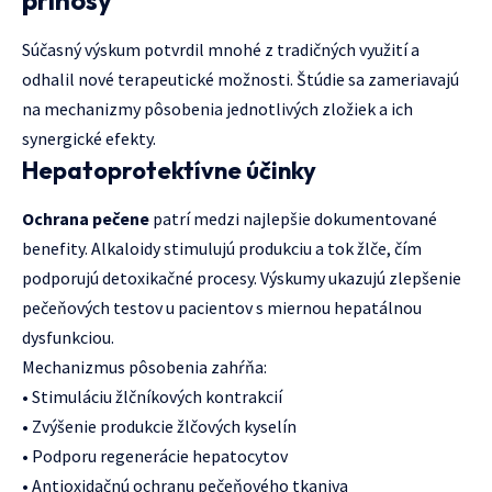
Súčasný výskum potvrdil mnohé z tradičných využití a
odhalil nové terapeutické možnosti. Štúdie sa zameriavajú
na mechanizmy pôsobenia jednotlivých zložiek a ich
synergické efekty.
Hepatoprotektívne účinky
Ochrana pečene
patrí medzi najlepšie dokumentované
benefity. Alkaloidy stimulujú produkciu a tok žlče, čím
podporujú detoxikačné procesy. Výskumy ukazujú zlepšenie
pečeňových testov u pacientov s miernou hepatálnou
dysfunkciou.
Mechanizmus pôsobenia zahŕňa:
• Stimuláciu žlčníkových kontrakcií
• Zvýšenie produkcie žlčových kyselín
• Podporu regenerácie hepatocytov
• Antioxidačnú ochranu pečeňového tkaniva