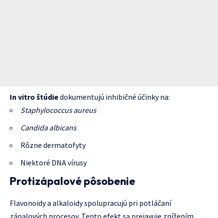
In vitro štúdie
dokumentujú inhibičné účinky na:
Staphylococcus aureus
Candida albicans
Rôzne dermatofyty
Niektoré DNA vírusy
Protizápalové pôsobenie
Flavonoidy a alkaloidy spolupracujú pri potláčaní
zápalových procesov. Tento efekt sa prejavuje znížením