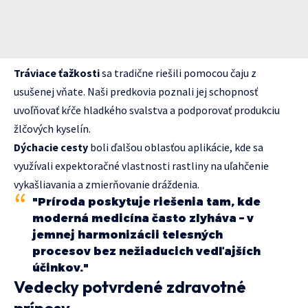
Tráviace ťažkosti
sa tradične riešili pomocou čaju z
usušenej vňate. Naši predkovia poznali jej schopnosť
uvoľňovať kŕče hladkého svalstva a podporovať produkciu
žlčových kyselín.
Dýchacie cesty
boli ďalšou oblasťou aplikácie, kde sa
využívali expektoračné vlastnosti rastliny na uľahčenie
vykašliavania a zmierňovanie dráždenia.
"Príroda poskytuje riešenia tam, kde
moderná medicína často zlyháva – v
jemnej harmonizácii telesných
procesov bez nežiaducich vedľajších
účinkov."
Vedecky potvrdené zdravotné
prínosy