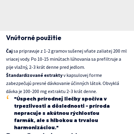
Vnútorné použitie
Čaj
sa pripravuje z 1-2 gramov sušenej vňate zaliatej 200 ml
vriacej vody. Po 10-15 minútach lúhovania sa prefiltruje a
pije vlažný, 2-3 krát denne pred jedlom.
Štandardizované extrakty
v kapsulovej forme
zabezpečujú presné dávkovanie účinných látok. Obvyklá
dávka je 100-200 mg extraktu 2-3 krát denne.
"Úspech prírodnej liečby spočíva v
trpezlivosti a dôslednosti – príroda
nepracuje s akútnou rýchlosťou
farmák, ale s hlbokou a trvalou
harmonizáciou."