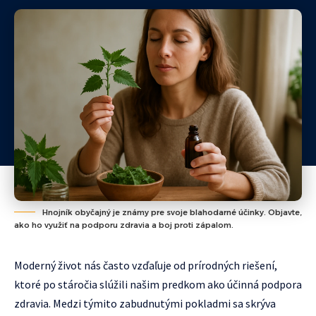
Hnojník obyčajný je známy pre svoje blahodarné účinky. Objavte,
ako ho využiť na podporu zdravia a boj proti zápalom.
Moderný život nás často vzďaľuje od prírodných riešení,
ktoré po stáročia slúžili našim predkom ako účinná podpora
zdravia. Medzi týmito zabudnutými pokladmi sa skrýva