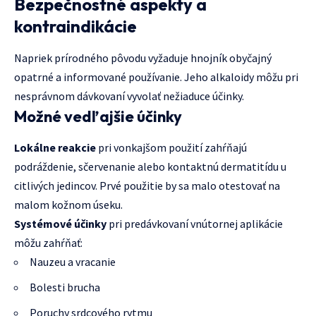
Bezpečnostné aspekty a
kontraindikácie
Napriek prírodného pôvodu vyžaduje hnojník obyčajný
opatrné a informované používanie. Jeho alkaloidy môžu pri
nesprávnom dávkovaní vyvolať nežiaduce účinky.
Možné vedľajšie účinky
Lokálne reakcie
pri vonkajšom použití zahŕňajú
podráždenie, sčervenanie alebo kontaktnú dermatitídu u
citlivých jedincov. Prvé použitie by sa malo otestovať na
malom kožnom úseku.
Systémové účinky
pri predávkovaní vnútornej aplikácie
môžu zahŕňať:
Nauzeu a vracanie
Bolesti brucha
Poruchy srdcového rytmu