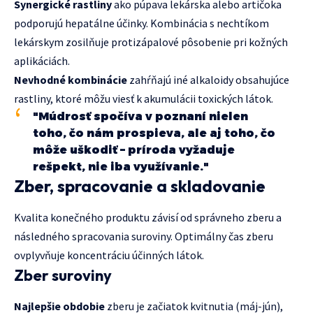
Synergické rastliny
ako púpava lekárska alebo artičoka
podporujú hepatálne účinky. Kombinácia s nechtíkom
lekárskym zosilňuje protizápalové pôsobenie pri kožných
aplikáciách.
Nevhodné kombinácie
zahŕňajú iné alkaloidy obsahujúce
rastliny, ktoré môžu viesť k akumulácii toxických látok.
"Múdrosť spočíva v poznaní nielen
toho, čo nám prospieva, ale aj toho, čo
môže uškodiť – príroda vyžaduje
rešpekt, nie iba využívanie."
Zber, spracovanie a skladovanie
Kvalita konečného produktu závisí od správneho zberu a
následného spracovania suroviny. Optimálny čas zberu
ovplyvňuje koncentráciu účinných látok.
Zber suroviny
Najlepšie obdobie
zberu je začiatok kvitnutia (máj-jún),