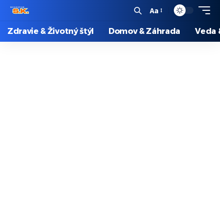
Aa
Zdravie & Životný štýl
Domov & Záhrada
Veda 