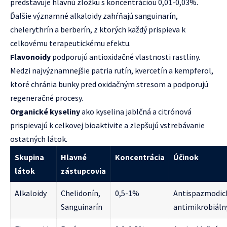
predstavuje hlavnú zložku s koncentráciou 0,01-0,03%.
Ďalšie významné alkaloidy zahŕňajú sanguinarín,
chelerythrín a berberín, z ktorých každý prispieva k
celkovému terapeutickému efektu.
Flavonoidy
podporujú antioxidačné vlastnosti rastliny.
Medzi najvýznamnejšie patria rutín, kvercetín a kempferol,
ktoré chránia bunky pred oxidačným stresom a podporujú
regeneračné procesy.
Organické kyseliny
ako kyselina jablčná a citrónová
prispievajú k celkovej bioaktivite a zlepšujú vstrebávanie
ostatných látok.
Skupina
Hlavné
Koncentrácia
Účinok
látok
zástupcovia
Alkaloidy
Chelidonín,
0,5-1%
Antispazmodick
Sanguinarín
antimikrobiáln