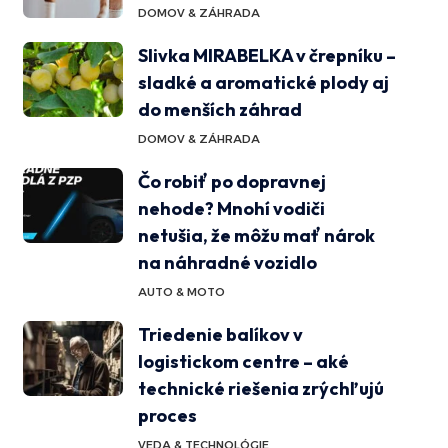
DOMOV & ZÁHRADA
Slivka MIRABELKA v črepníku –
sladké a aromatické plody aj
do menších záhrad
DOMOV & ZÁHRADA
Čo robiť po dopravnej
nehode? Mnohí vodiči
netušia, že môžu mať nárok
na náhradné vozidlo
AUTO & MOTO
Triedenie balíkov v
logistickom centre – aké
technické riešenia zrýchľujú
proces
VEDA & TECHNOLÓGIE