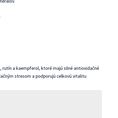
nerálov.
)
, rutín a kaempferol, ktoré majú silné antioxidačné
idačným stresom a podporujú celkovú vitalitu