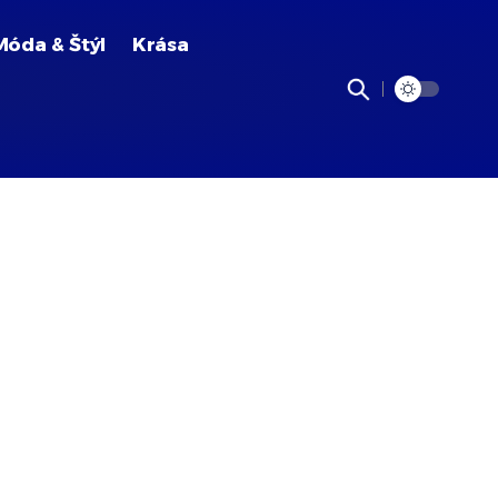
Móda & Štýl
Krása