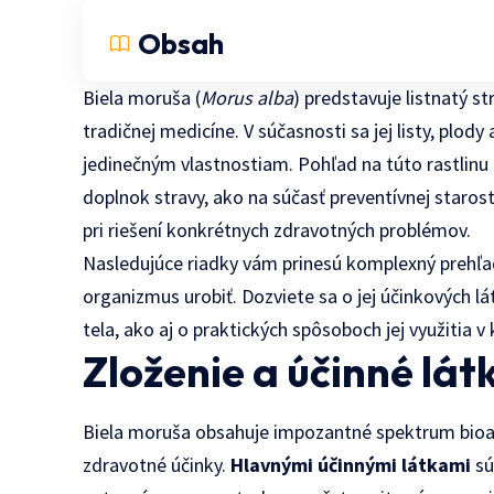
Obsah
Biela moruša (
Morus alba
) predstavuje listnatý s
tradičnej medicíne. V súčasnosti sa jej listy, plo
jedinečným vlastnostiam. Pohľad na túto rastlinu
doplnok stravy, ako na súčasť preventívnej starost
pri riešení konkrétnych zdravotných problémov.
Nasledujúce riadky vám prinesú komplexný prehľa
organizmus urobiť. Dozviete sa o jej účinkových 
tela, ako aj o praktických spôsoboch jej využitia
Zloženie a účinné lát
Biela moruša obsahuje impozantné spektrum bioak
zdravotné účinky.
Hlavnými účinnými látkami
sú