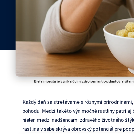
Biela moruša je vynikajúcim zdrojom antioxidantov a vitamí
Každý deň sa stretávame s rôznymi prírodninami, 
pohodu. Medzi takéto výnimočné rastliny patrí aj 
nielen medzi nadšencami zdravého životného štýl
rastlina v sebe skrýva obrovský potenciál pre po