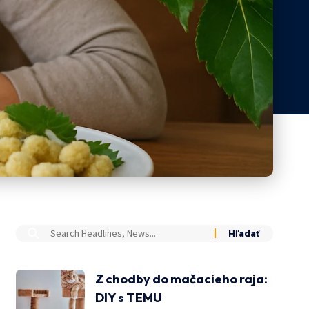
Z chodby do mačacieho raja:
DIY s TEMU