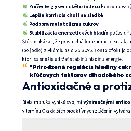
Zníženie glykemického indexu
konzumovanýc
Lepšia kontrola chuti na sladké
Podpora metabolizmu cukrov
Stabilizácia energetických hladín
počas dň
Štúdie ukázali, že pravidelná konzumácia extraktu
(po jedle) glykémiu až o 25-30%. Tento efekt je ob
ktorí sa snažia udržať stabilnú hladinu energie.
"Prirodzená regulácia hladiny cukr
kľúčových faktorov dlhodobého zdr
Antioxidačné a proti
Biela moruša vyniká svojimi
výnimočnými antiox
vitamínu C a ďalších bioaktívnych zlúčenín vytvár