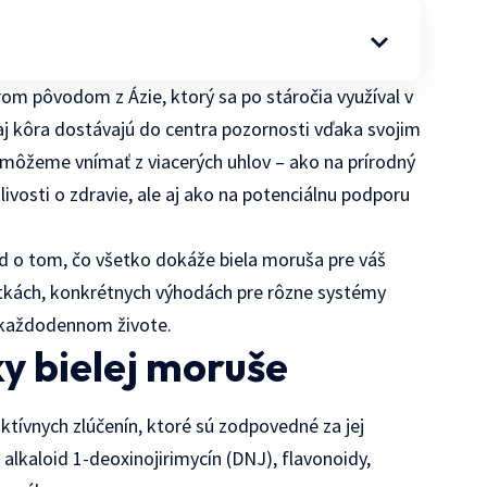
trom pôvodom z Ázie, ktorý sa po stáročia využíval v
dy aj kôra dostávajú do centra pozornosti vďaka svojim
 môžeme vnímať z viacerých uhlov – ako na prírodný
livosti o zdravie, ale aj ako na potenciálnu podporu
d o tom, čo všetko dokáže biela moruša pre váš
látkách, konkrétnych výhodách pre rôzne systémy
 v každodennom živote.
ky bielej moruše
tívnych zlúčenín, ktoré sú zodpovedné za jej
 alkaloid 1-deoxinojirimycín (DNJ), flavonoidy,