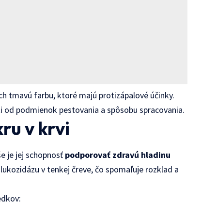
h tmavú farbu, ktoré majú protizápalové účinky.
osti od podmienok pestovania a spôsobu spracovania.
ru v krvi
e je jej schopnosť
podporovať zdravú hladinu
glukozidázu v tenkej čreve, čo spomaľuje rozklad a
edkov: