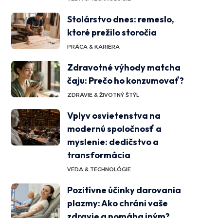
Stolárstvo dnes: remeslo,
ktoré prežilo storočia
PRÁCA & KARIÉRA
Zdravotné výhody matcha
čaju: Prečo ho konzumovať?
ZDRAVIE & ŽIVOTNÝ ŠTÝL
Vplyv osvietenstva na
modernú spoločnosť a
myslenie: dedičstvo a
transformácia
VEDA & TECHNOLÓGIE
Pozitívne účinky darovania
plazmy: Ako chráni vaše
zdravie a pomáha iným?