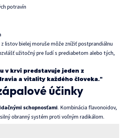
h potravín
a
 z listov bielej moruše môže znížiť postprandiálnu
zvlášť užitočný pre ľudí s prediabetom alebo tých,
u v krvi predstavuje jeden z
avia a vitality každého človeka."
zápalové účinky
idačnými schopnosťami
. Kombinácia flavonoidov,
a silný obranný systém proti voľným radikálom.