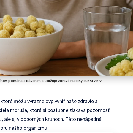
nov, pomáha s trávením a udržuje zdravé hladiny cukru v krvi.
ktoré môžu výrazne ovplyvniť naše zdravie a
biela moruša, ktorá si postupne získava pozornosť
u, ale aj v odborných kruhoch. Táto nenápadná
dporu nášho organizmu.