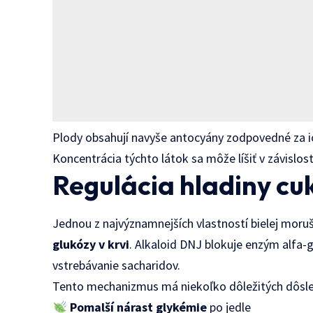
Plody obsahují navyše antocyány zodpovedné za ic
Koncentrácia týchto látok sa môže líšiť v závisl
Regulácia hladiny cuk
Jednou z najvýznamnejších vlastností bielej moruš
glukózy v krvi
. Alkaloid DNJ blokuje enzým alfa-
vstrebávanie sacharidov.
Tento mechanizmus má niekoľko dôležitých dôsl
Pomalší nárast glykémie
po jedle