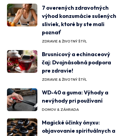
7 overených zdravotných
výhod konzumácie sušených
sliviek, ktoré by ste mali
poznať
ZDRAVIE & ŽIVOTNÝ ŠTÝL
Brusnicový a echinaceový
čaj: Dvojnásobná podpora
pre zdravie!
ZDRAVIE & ŽIVOTNÝ ŠTÝL
WD-40 a guma: Výhody a
nevýhody pri používaní
DOMOV & ZÁHRADA
Magické účinky ónyxu:
objavovanie spirituálnych a