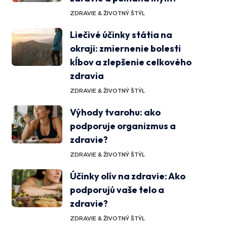
ZDRAVIE & ŽIVOTNÝ ŠTÝL
Liečivé účinky státia na
okraji: zmiernenie bolesti
kĺbov a zlepšenie celkového
zdravia
ZDRAVIE & ŽIVOTNÝ ŠTÝL
Výhody tvarohu: ako
podporuje organizmus a
zdravie?
ZDRAVIE & ŽIVOTNÝ ŠTÝL
Účinky olív na zdravie: Ako
podporujú vaše telo a
zdravie?
ZDRAVIE & ŽIVOTNÝ ŠTÝL