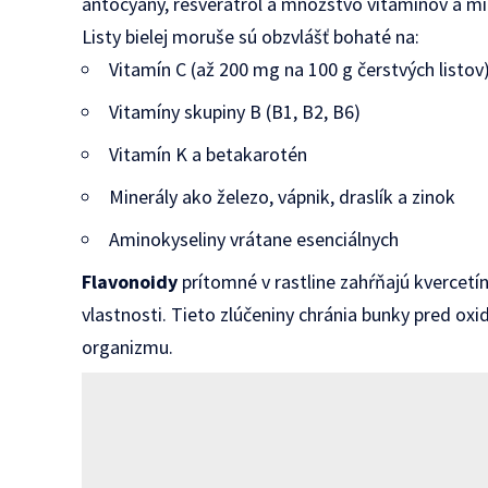
antocyány, resveratrol a množstvo vitamínov a mi
Listy bielej moruše sú obzvlášť bohaté na:
Vitamín C (až 200 mg na 100 g čerstvých listov
Vitamíny skupiny B (B1, B2, B6)
Vitamín K a betakarotén
Minerály ako železo, vápnik, draslík a zinok
Aminokyseliny vrátane esenciálnych
Flavonoidy
prítomné v rastline zahŕňajú kvercetín
vlastnosti. Tieto zlúčeniny chránia bunky pred ox
organizmu.