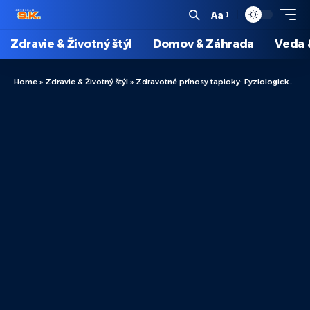
Aa
Zdravie & Životný štýl
Domov & Záhrada
Veda 
Home
»
Zdravie & Životný štýl
»
Zdravotné prínosy tapioky: Fyziologické vlastnosti a spôsoby použitia