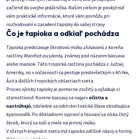
začleniť do svojho jedálnička. Naším cieľom je poskytnúť
vám praktické informácie, ktoré vám pomôžu pri
rozhodovaní o zaradení tapioky do vašej stravy.
Čo je tapioka a odkiaľ pochádza
Tapioka predstavuje škrobovú múku získavanú z koreňa
rastliny
Manihot esculenta
, známej pod názvom kassava
alebo maniok. Táto tropická rastlina pochádza z Južnej
Ameriky, no v súčasnosti sa pestuje predovšetkým v Afrike,
Ázii a ďalších tropických oblastiach sveta.
Proces výroby tapioky je pomerne zložitý a vyžaduje si
starostlivosť. Korene kassavy sa najprv
očistia a
nastrúhajú
, následne sa odstráni toxická šťava obsahujúca
kyanovodík. Po dôkladnom vypraní a lisovaní sa získa čistý
škrob, ktorý sa suší a mele na jemnú múku.
V rôznych krajinách sveta má tapioka odlišné názvy a formy.