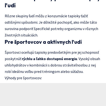
ľudí
Rôzne skupiny ľudí môžu z konzumácie tapioky ťažiť
odlišnými spôsobmi. Je dôležité pochopiť, ako môže táto
surovina podporiť špecifické potreby organizmu v rôznych
životných situáciách.
Pre športovcov a aktívnych ľudí
Športovci oceňujú tapioky predovšetkým pre jej schopnosť
poskytnúť
rýchlu a ľahko dostupnú energiu
. Vysoký obsah
uhľohydrátov v kombinácii s dobrou stráviteľnosťou z nej
robí ideálnu voľbu pred tréningom alebo súťažou.
Výhody pre športovcov: