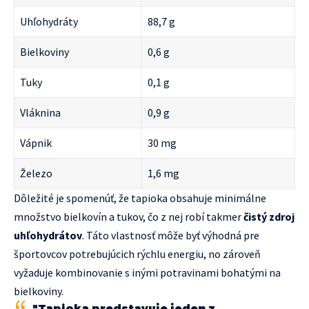
Uhľohydráty
88,7 g
Bielkoviny
0,6 g
Tuky
0,1 g
Vláknina
0,9 g
Vápnik
30 mg
Železo
1,6 mg
Dôležité je spomenúť, že tapioka obsahuje minimálne
množstvo bielkovín a tukov, čo z nej robí takmer
čistý zdroj
uhľohydrátov
. Táto vlastnosť môže byť výhodná pre
športovcov potrebujúcich rýchlu energiu, no zároveň
vyžaduje kombinovanie s inými potravinami bohatými na
bielkoviny.
"Tapioka predstavuje jeden z