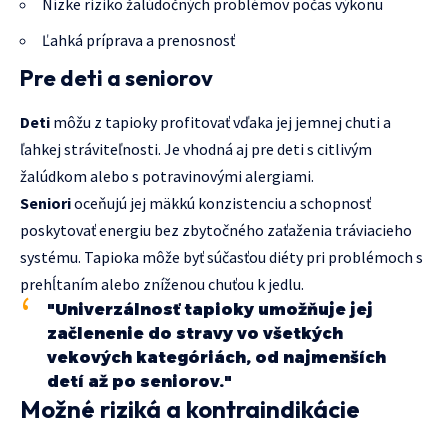
Nízke riziko žalúdočných problémov počas výkonu
Ľahká príprava a prenosnosť
Pre deti a seniorov
Deti
môžu z tapioky profitovať vďaka jej jemnej chuti a
ľahkej stráviteľnosti. Je vhodná aj pre deti s citlivým
žalúdkom alebo s potravinovými alergiami.
Seniori
oceňujú jej mäkkú konzistenciu a schopnosť
poskytovať energiu bez zbytočného zaťaženia tráviacieho
systému. Tapioka môže byť súčasťou diéty pri problémoch s
prehĺtaním alebo zníženou chuťou k jedlu.
"Univerzálnosť tapioky umožňuje jej
začlenenie do stravy vo všetkých
vekových kategóriách, od najmenších
detí až po seniorov."
Možné riziká a kontraindikácie