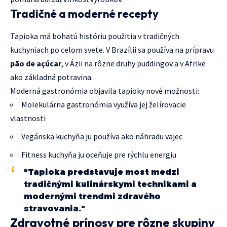
Tradičné a moderné recepty
Tapioka má bohatú históriu použitia v tradičných
kuchyniach po celom svete. V Brazílii sa používa na prípravu
pão de açúcar
, v Ázii na rôzne druhy puddingov a v Afrike
ako základná potravina.
Moderná gastronómia objavila tapioky nové možnosti:
Molekulárna gastronómia využíva jej želírovacie
vlastnosti
Vegánska kuchyňa ju používa ako náhradu vajec
Fitness kuchyňa ju oceňuje pre rýchlu energiu
"Tapioka predstavuje most medzi
tradičnými kulinárskymi technikami a
modernými trendmi zdravého
stravovania."
Zdravotné prínosy pre rôzne skupiny