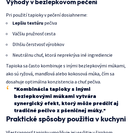
Výhody v bezlepkovom pečení
Pri použití tapioky v pečení dosiahneme:
Lepšiu textúru
pečiva
Väčšiu pružnosť cesta
Dlhšiu čerstvosť výrobkov
Neutrálnu chuť, ktorá neprekrýva iné ingrediencie
Tapioka sa často kombinuje s inými bezlepkovými múkami,
ako sú ryžová, mandľová alebo kokosová múka, čím sa
dosahuje optimálna konzistencia a chuť pečiva.
"Kombinácia tapioky s inými
bezlepkovými múkami vytvára
synergický efekt, ktorý môže predčiť aj
tradičné pečivo z pšeničnej múky."
Praktické spôsoby použitia v kuchyni
Všestrannosť tapioky umožňuje jej využitie v širokom