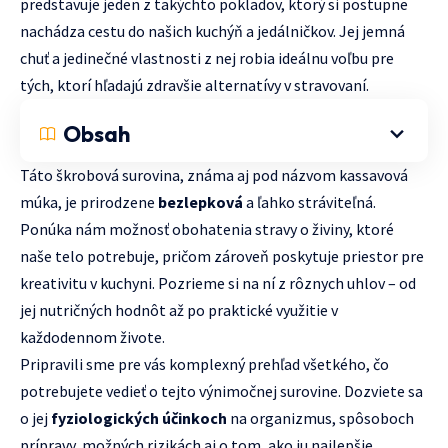
predstavuje jeden z takýchto pokladov, ktorý si postupne
nachádza cestu do našich kuchýň a jedálničkov. Jej jemná
chuť a jedinečné vlastnosti z nej robia ideálnu voľbu pre
tých, ktorí hľadajú zdravšie alternatívy v stravovaní.
Obsah
Táto škrobová surovina, známa aj pod názvom kassavová
múka, je prirodzene
bezlepková
a ľahko stráviteľná.
Ponúka nám možnosť obohatenia stravy o živiny, ktoré
naše telo potrebuje, pričom zároveň poskytuje priestor pre
kreativitu v kuchyni. Pozrieme si na ní z rôznych uhlov – od
jej nutričných hodnôt až po praktické využitie v
každodennom živote.
Pripravili sme pre vás komplexný prehľad všetkého, čo
potrebujete vedieť o tejto výnimočnej surovine. Dozviete sa
o jej
fyziologických účinkoch
na organizmus, spôsoboch
prípravy, možných rizikách aj o tom, ako ju najlepšie