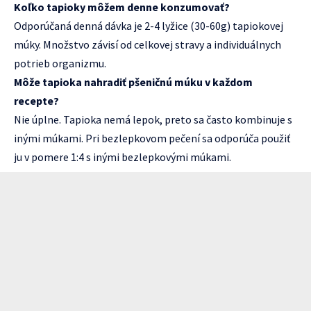
Koľko tapioky môžem denne konzumovať?
Odporúčaná denná dávka je 2-4 lyžice (30-60g) tapiokovej
múky. Množstvo závisí od celkovej stravy a individuálnych
potrieb organizmu.
Môže tapioka nahradiť pšeničnú múku v každom
recepte?
Nie úplne. Tapioka nemá lepok, preto sa často kombinuje s
inými múkami. Pri bezlepkovom pečení sa odporúča použiť
ju v pomere 1:4 s inými bezlepkovými múkami.