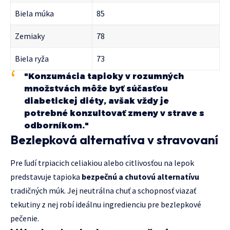
Biela múka
85
Zemiaky
78
Biela ryža
73
"Konzumácia tapioky v rozumných
množstvách môže byť súčasťou
diabetickej diéty, avšak vždy je
potrebné konzultovať zmeny v strave s
odborníkom."
Bezlepková alternatíva v stravovaní
Pre ľudí trpiacich celiakiou alebo citlivosťou na lepok
predstavuje tapioka
bezpečnú a chutovú alternatívu
tradičných múk. Jej neutrálna chuť a schopnosť viazať
tekutiny z nej robí ideálnu ingredienciu pre bezlepkové
pečenie.