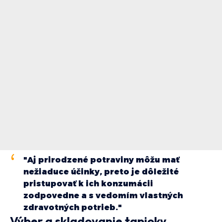
"Aj prirodzené potraviny môžu mať
nežiaduce účinky, preto je dôležité
pristupovať k ich konzumácii
zodpovedne a s vedomím vlastných
zdravotných potrieb."
Výber a skladovanie tapioky