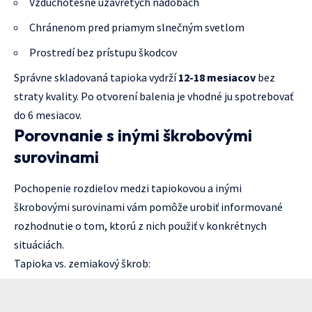
Vzduchotesne uzavretých nádobách
Chránenom pred priamym slnečným svetlom
Prostredí bez prístupu škodcov
Správne skladovaná tapioka vydrží
12-18 mesiacov
bez
straty kvality. Po otvorení balenia je vhodné ju spotrebovať
do 6 mesiacov.
Porovnanie s inými škrobovými
surovinami
Pochopenie rozdielov medzi tapiokovou a inými
škrobovými surovinami vám pomôže urobiť informované
rozhodnutie o tom, ktorú z nich použiť v konkrétnych
situáciách.
Tapioka vs. zemiakový škrob: