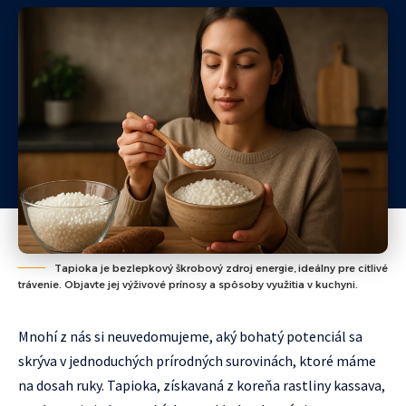
Tapioka je bezlepkový škrobový zdroj energie, ideálny pre citlivé
trávenie. Objavte jej výživové prínosy a spôsoby využitia v kuchyni.
Mnohí z nás si neuvedomujeme, aký bohatý potenciál sa
skrýva v jednoduchých prírodných surovinách, ktoré máme
na dosah ruky. Tapioka, získavaná z koreňa rastliny kassava,