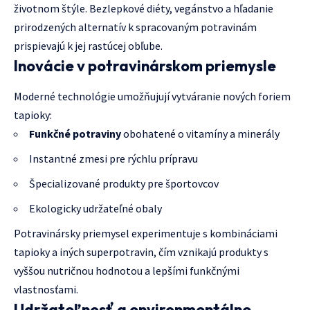
životnom štýle. Bezlepkové diéty, vegánstvo a hľadanie
prirodzených alternatív k spracovaným potravinám
prispievajú k jej rastúcej obľube.
Inovácie v potravinárskom priemysle
Moderné technológie umožňujují vytváranie nových foriem
tapioky:
Funkčné potraviny
obohatené o vitamíny a minerály
Instantné zmesi pre rýchlu prípravu
Špecializované produkty pre športovcov
Ekologicky udržateľné obaly
Potravinársky priemysel experimentuje s kombináciami
tapioky a iných superpotravin, čím vznikajú produkty s
vyššou nutričnou hodnotou a lepšími funkčnými
vlastnosťami.
Udržateľnosť a environmentálne