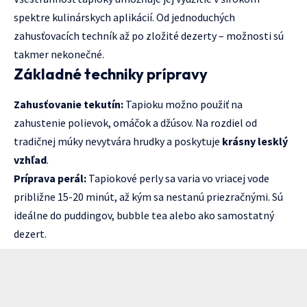
spektre kulinárskych aplikácií. Od jednoduchých
zahusťovacích techník až po zložité dezerty – možnosti sú
takmer nekonečné.
Základné techniky prípravy
Zahusťovanie tekutín:
Tapioku možno použiť na
zahustenie polievok, omáčok a džúsov. Na rozdiel od
tradičnej múky nevytvára hrudky a poskytuje
krásny lesklý
vzhľad
.
Príprava perál:
Tapiokové perly sa varia vo vriacej vode
približne 15-20 minút, až kým sa nestanú priezračnými. Sú
ideálne do puddingov, bubble tea alebo ako samostatný
dezert.