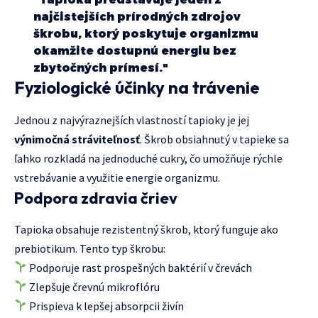
najčistejších prírodných zdrojov
škrobu, ktorý poskytuje organizmu
okamžite dostupnú energiu bez
zbytočných prímesí."
Fyziologické účinky na trávenie
Jednou z najvýraznejších vlastností tapioky je jej
výnimočná stráviteľnosť
. Škrob obsiahnutý v tapieke sa
ľahko rozkladá na jednoduché cukry, čo umožňuje rýchle
vstrebávanie a využitie energie organizmu.
Podpora zdravia čriev
Tapioka obsahuje rezistentný škrob, ktorý funguje ako
prebiotikum. Tento typ škrobu:
Podporuje rast prospešných baktérií v črevách
Zlepšuje črevnú mikroflóru
Prispieva k lepšej absorpcii živín