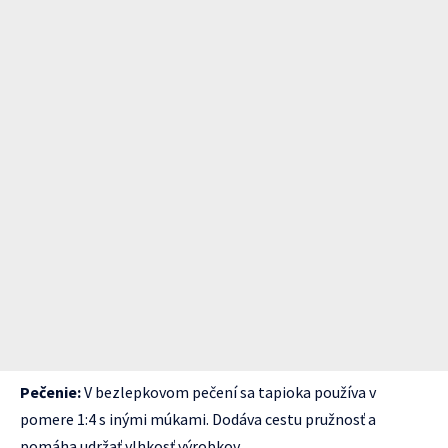
Pečenie:
V bezlepkovom pečení sa tapioka používa v
pomere 1:4 s inými múkami. Dodáva cestu pružnosť a
pomáha udržať vlhkosť výrobkov.