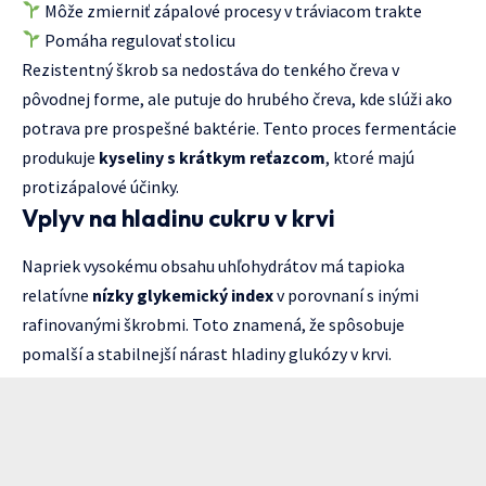
Môže zmierniť zápalové procesy v tráviacom trakte
Pomáha regulovať stolicu
Rezistentný škrob sa nedostáva do tenkého čreva v
pôvodnej forme, ale putuje do hrubého čreva, kde slúži ako
potrava pre prospešné baktérie. Tento proces fermentácie
produkuje
kyseliny s krátkym reťazcom
, ktoré majú
protizápalové účinky.
Vplyv na hladinu cukru v krvi
Napriek vysokému obsahu uhľohydrátov má tapioka
relatívne
nízky glykemický index
v porovnaní s inými
rafinovanými škrobmi. Toto znamená, že spôsobuje
pomalší a stabilnejší nárast hladiny glukózy v krvi.