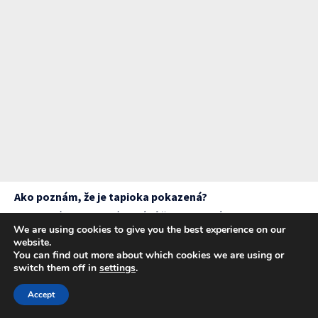
Ako poznám, že je tapioka pokazená?
Pokazená tapioka má kyslú vôňu, zmenenú farbu alebo
We are using cookies to give you the best experience on our
obsahuje hmyz. Správne skladovaná tapioka by mala mať
website.
neutrálnu vôňu a bielu až krémovú farbu.
You can find out more about which cookies we are using or
switch them off in
settings
.
Accept