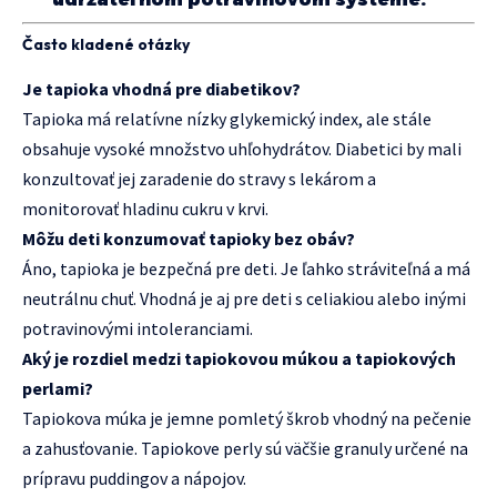
Často kladené otázky
Je tapioka vhodná pre diabetikov?
Tapioka má relatívne nízky glykemický index, ale stále
obsahuje vysoké množstvo uhľohydrátov. Diabetici by mali
konzultovať jej zaradenie do stravy s lekárom a
monitorovať hladinu cukru v krvi.
Môžu deti konzumovať tapioky bez obáv?
Áno, tapioka je bezpečná pre deti. Je ľahko stráviteľná a má
neutrálnu chuť. Vhodná je aj pre deti s celiakiou alebo inými
potravinovými intoleranciami.
Aký je rozdiel medzi tapiokovou múkou a tapiokových
perlami?
Tapiokova múka je jemne pomletý škrob vhodný na pečenie
a zahusťovanie. Tapiokove perly sú väčšie granuly určené na
prípravu puddingov a nápojov.