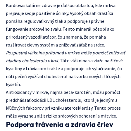
Kardiovaskulárne zdravie je ďalšou oblasťou, kde mrkva
prejavuje svoje pozitívne účinky. Vysoký obsah draslíka
pomáha regulovať krvný tlak a podporuje správne
fungovanie srdcového svalu. Tento minerál pôsobí ako
prirodzený vazodilatátor, čo znamená, že pomáha
rozširovať cievny systém a znižovať záťaž na srdce.
Rozpustná vláknina prítomná v mrkve môže pomôcť znižovať
hladinu cholesterolu v krvi.
Táto vláknina sa viaže na žlčové
kyseliny v tráviacom trakte a podporuje ich vylučovanie, čo
núti pečeň využívať cholesterol na tvorbu nových žlčových
kyselín.
Antioxidanty v mrkve, najmä beta-karotén, môžu pomôcť
predchádzať oxidácii LDL cholesterolu, ktorá je jedným z
kľúčových faktorov pri vzniku aterosklerózy. Tento proces
môže výrazne znížiť riziko srdcových ochorení a mŕtvice.
Podpora trávenia a zdravia čriev