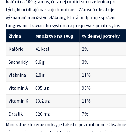
kalórií na 100 gramov, čo z nej robí ideálnu zeleninu pre
tých, ktorí dbajú na svoju hmotnosť. Zároveň obsahuje
významné množstvo vlákniny, ktorá podporuje správne
fungovanie tráviaceho systému a prispieva k pocitu sýtosti.
Živina
Množstvo na 100g
% dennej potreby
Kalórie
41 kcal
2%
Sacharidy
9,6 g
3%
Vláknina
2,8 g
11%
Vitamín A
835 µg
93%
Vitamín K
13,2 µg
11%
Draslík
320 mg
7%
Minerálne zloženie mrkvy je takisto pozoruhodné. Obsahuje