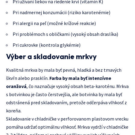
Pri užívaní liekov na riedenie krvi (vitamín K)
Pri nadmernej konzumácii (riziko karotenémie)
Pri alergii na peľ (možné krížové reakcie)
Pri problémoch s obličkami (vysoký obsah draslíka)
Pri cukrovke (kontrola glykémie)
Výber a skladovanie mrkvy
Kvalitná mrkva by mala byť pevná, hladká a bez tmavých
škvŕn alebo prasklín.
Farba by mala byť intenzívne
oranžová
, čo naznačuje vysoký obsah beta-karoténu. Mrkva
s botvinkou je často čerstvejšia, ale botvinka by mala byť
odstránená pred skladovaním, pretože odčerpáva vlhkosť z
koreňa.
Skladovanie v chladničke v perforovanom plastovom vrecku
pomáha udržať optimálnu vlhkosť. Mrkva vydrží v chladničke