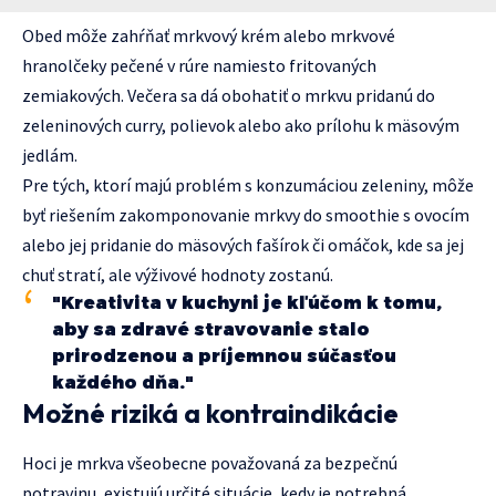
Obed môže zahŕňať mrkvový krém alebo mrkvové
hranolčeky pečené v rúre namiesto fritovaných
zemiakových. Večera sa dá obohatiť o mrkvu pridanú do
zeleninových curry, polievok alebo ako prílohu k mäsovým
jedlám.
Pre tých, ktorí majú problém s konzumáciou zeleniny, môže
byť riešením zakomponovanie mrkvy do smoothie s ovocím
alebo jej pridanie do mäsových fašírok či omáčok, kde sa jej
chuť stratí, ale výživové hodnoty zostanú.
"Kreativita v kuchyni je kľúčom k tomu,
aby sa zdravé stravovanie stalo
prirodzenou a príjemnou súčasťou
každého dňa."
Možné riziká a kontraindikácie
Hoci je mrkva všeobecne považovaná za bezpečnú
potravinu, existujú určité situácie, kedy je potrebná