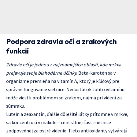
Podpora zdravia očí a zrakových
funkcií
Zdravie očí je jednou z najznámejších oblastí, kde mrkva
prejavuje svoje blahodárne účinky.
Beta-karotén sa v
organizme premieňa na vitamín A, ktorý je kľúčový pre
správne fungovanie sietnice. Nedostatok tohto vitamínu
môže viesť k problémom so zrakom, najmä pri videní za
súmraku.
Lutein a zeaxantín, ďalšie dôležité látky prítomne v mrkve,
sa koncentrujú v makule – centrálnej časti sietnice
zodpovednej za ostré videnie. Tieto antioxidanty vytvárajú