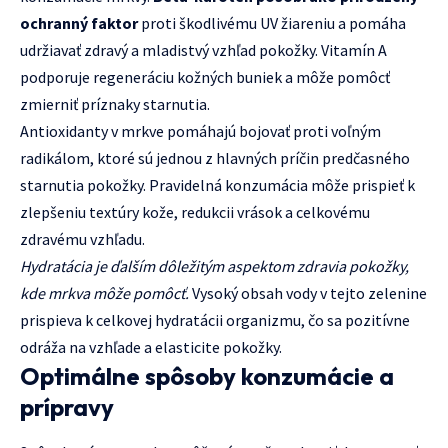
ochranný faktor
proti škodlivému UV žiareniu a pomáha
udržiavať zdravý a mladistvý vzhľad pokožky. Vitamín A
podporuje regeneráciu kožných buniek a môže pomôcť
zmierniť príznaky starnutia.
Antioxidanty v mrkve pomáhajú bojovať proti voľným
radikálom, ktoré sú jednou z hlavných príčin predčasného
starnutia pokožky. Pravidelná konzumácia môže prispieť k
zlepšeniu textúry kože, redukcii vrások a celkovému
zdravému vzhľadu.
Hydratácia je ďalším dôležitým aspektom zdravia pokožky,
kde mrkva môže pomôcť.
Vysoký obsah vody v tejto zelenine
prispieva k celkovej hydratácii organizmu, čo sa pozitívne
odráža na vzhľade a elasticite pokožky.
Optimálne spôsoby konzumácie a
prípravy