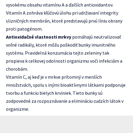
vysokému obsahu vitamínu A a ďalších antioxidantov.
Vitamín A zohráva kľúčovú úlohu pri udržiavaní integrity
slizničných membrán, ktoré predstavujú prvú líniu obrany
proti patogénom.
Antioxidačné vlastnosti mrkvy
pomáhajú neutralizovať
voľné radikály, ktoré môžu poškodiť bunky imunitného
systému. Pravidelná konzumácia tejto zeleniny tak
prispieva k celkovej odolnosti organizmu voči infekciám a
chorobám.
Vitamín C, aj keď je v mrkve prítomný v menších
množstvách, spolu s inými bioaktívnymi látkami podporuje
tvorbu a funkciu bielych krviniek. Tieto bunky sú
zodpovedné za rozpoznávanie a elimináciu cudzích látok v
organizme.