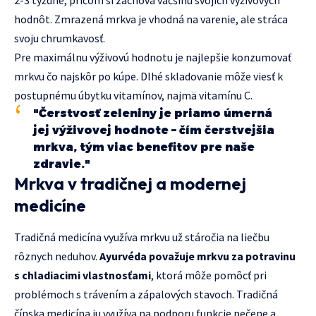
2-3 týždne, pričom si zachová väčšinu svojich výživových
hodnôt. Zmrazená mrkva je vhodná na varenie, ale stráca
svoju chrumkavosť.
Pre maximálnu výživovú hodnotu je najlepšie konzumovať
mrkvu čo najskôr po kúpe. Dlhé skladovanie môže viesť k
postupnému úbytku vitamínov, najmä vitamínu C.
"Čerstvosť zeleniny je priamo úmerná
jej výživovej hodnote – čím čerstvejšia
mrkva, tým viac benefitov pre naše
zdravie."
Mrkva v tradičnej a modernej
medicíne
Tradičná medicína využíva mrkvu už stáročia na liečbu
rôznych neduhov.
Ayurvéda považuje mrkvu za potravinu
s chladiacimi vlastnosťami
, ktorá môže pomôcť pri
problémoch s trávením a zápalových stavoch. Tradičná
čínska medicína ju využíva na podporu funkcie pečene a