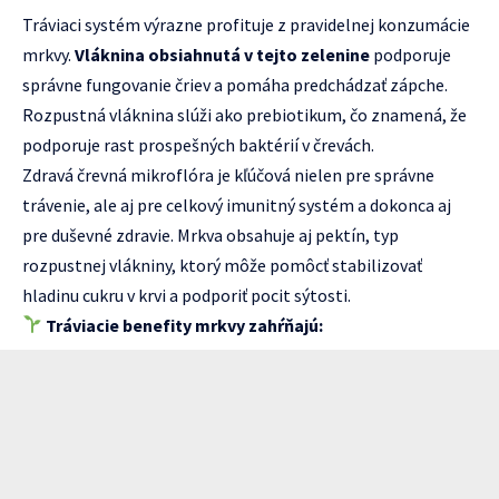
Tráviaci systém výrazne profituje z pravidelnej konzumácie
mrkvy.
Vláknina obsiahnutá v tejto zelenine
podporuje
správne fungovanie čriev a pomáha predchádzať zápche.
Rozpustná vláknina slúži ako prebiotikum, čo znamená, že
podporuje rast prospešných baktérií v črevách.
Zdravá črevná mikroflóra je kľúčová nielen pre správne
trávenie, ale aj pre celkový imunitný systém a dokonca aj
pre duševné zdravie. Mrkva obsahuje aj pektín, typ
rozpustnej vlákniny, ktorý môže pomôcť stabilizovať
hladinu cukru v krvi a podporiť pocit sýtosti.
Tráviacie benefity mrkvy zahŕňajú: