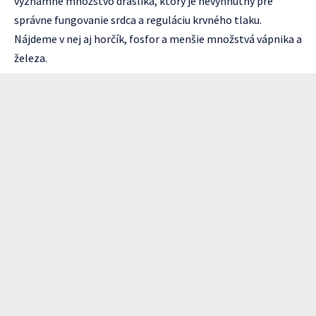
významné množstvo draslíka, ktorý je nevyhnutný pre
správne fungovanie srdca a reguláciu krvného tlaku.
Nájdeme v nej aj horčík, fosfor a menšie množstvá vápnika a
železa.