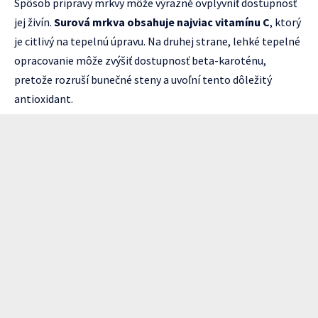
Spôsob prípravy mrkvy môže výrazně ovplyvniť dostupnosť
jej živín.
Surová mrkva obsahuje najviac vitamínu C
, ktorý
je citlivý na tepelnú úpravu. Na druhej strane, lehké tepelné
opracovanie môže zvýšiť dostupnosť beta-karoténu,
pretože rozruší bunečné steny a uvoľní tento dôležitý
antioxidant.