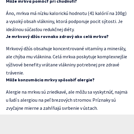
Môže mrkva pomôcť pri chudnutí?
Áno, mrkva má nízku kalorickú hodnotu (41 kalórií na 100g)
a vysoký obsah vlákniny, ktorá podporuje pocit sýtosti. Je
ideálnou súčasťou redukčnej diéty.
Je mrkvový džús rovnako zdravý ako celá mrkva?
Mrkvový džús obsahuje koncentrované vitamíny a minerály,
ale chýba mu vláknina. Celá mrkva poskytuje komplexnejšie
výživové benefity vrátane vlákniny potrebnej pre zdravé
trávenie.
Môže konzumácia mrkvy spôsobiť alergie?
Alergie na mrkvu sú zriedkavé, ale môžu sa vyskytnúť, najmä
u ľudí s alergiou na peľ brezových stromov. Príznaky sú
zvyčajne mierne a zahŕňajú svrbenie v ústach.