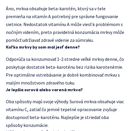
Áno, mrkva obsahuje beta-karotén, ktorý sa v tele
premieňa na vitamín A potrebný pre správne fungovanie
sietnice. Nedostatok vitamínu A môže viesť k problémom s
nočným videním, preto pravidelná konzumácia mrkvy môže
pomôcť udržiavať zdravé videnie za súmraku.
Koľko mrkvy by som mal jesť denne?
Odporúča sa konzumovať 1-2 stredne veľké mrkvy denne, čo
poskytuje dostatok beta-karoténu bez rizika karotenémie.
Pre optimálne vstrebávanie je dobré kombinovať mrkvu s
malým množstvom zdravého tuku.
Je lepšia surová alebo varená mrkva?
Oba spôsoby majú svoje výhody. Surová mrkva obsahuje viac
vitamínu C, zatiaľ čo jemné tepelné opracovanie zvyšuje
dostupnosť beta-karoténu. Najlepšie je striedať oba
spôsoby konzumácie.