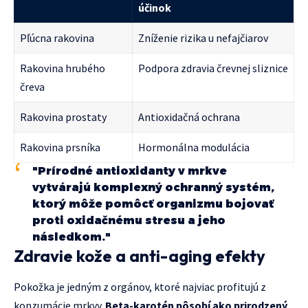
účinok
Pľúcna rakovina
Zníženie rizika u nefajčiarov
Rakovina hrubého
Podpora zdravia črevnej sliznice
čreva
Rakovina prostaty
Antioxidačná ochrana
Rakovina prsníka
Hormonálna modulácia
"Prírodné antioxidanty v mrkve
vytvárajú komplexný ochranný systém,
ktorý môže pomôcť organizmu bojovať
proti oxidačnému stresu a jeho
následkom."
Zdravie kože a anti-aging efekty
Pokožka je jedným z orgánov, ktoré najviac profitujú z
konzumácie mrkvy.
Beta-karotén pôsobí ako prirodzený