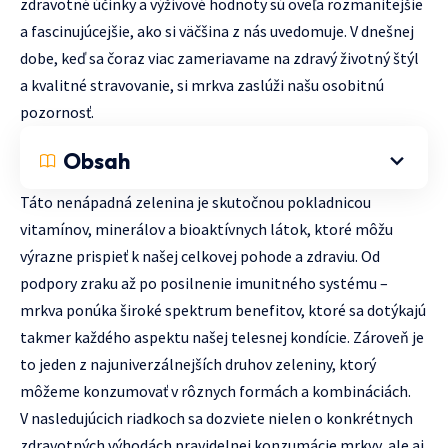
zdravotné účinky a výživové hodnoty sú oveľa rozmanitejšie
a fascinujúcejšie, ako si väčšina z nás uvedomuje. V dnešnej
dobe, keď sa čoraz viac zameriavame na zdravý životný štýl
a kvalitné stravovanie, si mrkva zaslúži našu osobitnú
pozornosť.
Obsah
Táto nenápadná zelenina je skutočnou pokladnicou
vitamínov, minerálov a bioaktívnych látok, ktoré môžu
výrazne prispieť k našej celkovej pohode a zdraviu. Od
podpory zraku až po posilnenie imunitného systému –
mrkva ponúka široké spektrum benefitov, ktoré sa dotýkajú
takmer každého aspektu našej telesnej kondície. Zároveň je
to jeden z najuniverzálnejších druhov zeleniny, ktorý
môžeme konzumovať v rôznych formách a kombináciách.
V nasledujúcich riadkoch sa dozviete nielen o konkrétnych
zdravotných výhodách pravidelnej konzumácie mrkvy, ale aj