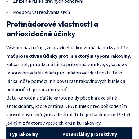
Zníženie rizika črevných ochorení
Podporu vstrebávania živín
Protinádorové vlastnosti a
antioxidačné účinky
Výskum naznačuje, že pravidelná konzumácia mrkvy môže
mať
protektívne účinky proti niektorým typom rakoviny
.
Falkarinol, prirodzená látka prítomná v mrkve, vykazuje v
laboratórnych štúdiách protinádorové vlastnosti. Táto
látka môže pomôcť inhibovať rast rakovinových buniek a
podporiť ich prirodzenú smrť.
Beta-karotén a ďalšie karotenoidy pôsobia ako silné
antioxidanty, ktoré chránia DNA buniek pred poškodením
spôsobeným voľnými radikálmi. Toto poškodenie môže byť
jedným z faktorov vedúcich k vzniku rakoviny.
Typ rakoviny
Potenciálny protektívny