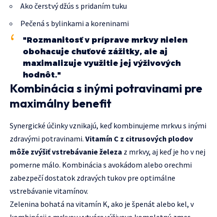
Ako čerstvý džús s pridaním tuku
Pečená s bylinkami a koreninami
"Rozmanitosť v príprave mrkvy nielen
obohacuje chuťové zážitky, ale aj
maximalizuje využitie jej výživových
hodnôt."
Kombinácia s inými potravinami pre
maximálny benefit
Synergické účinky vznikajú, keď kombinujeme mrkvu s inými
zdravými potravinami.
Vitamín C z citrusových plodov
môže zvýšiť vstrebávanie železa
z mrkvy, aj keď je ho v nej
pomerne málo. Kombinácia s avokádom alebo orechmi
zabezpečí dostatok zdravých tukov pre optimálne
vstrebávanie vitamínov.
Zelenina bohatá na vitamín K, ako je špenát alebo kel, v
kombinácii s mrkvou vytvára výživovo kompletnú zmes