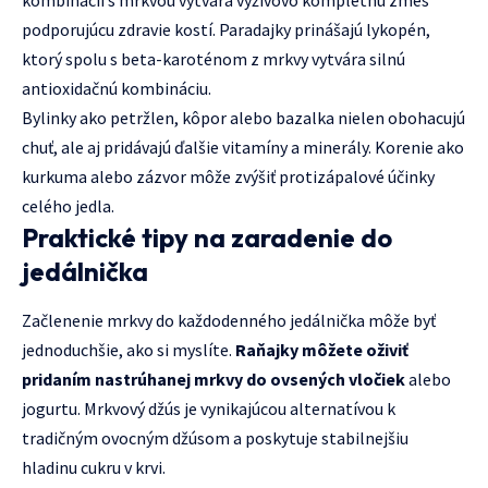
podporujúcu zdravie kostí. Paradajky prinášajú lykopén,
ktorý spolu s beta-karoténom z mrkvy vytvára silnú
antioxidačnú kombináciu.
Bylinky ako petržlen, kôpor alebo bazalka nielen obohacujú
chuť, ale aj pridávajú ďalšie vitamíny a minerály. Korenie ako
kurkuma alebo zázvor môže zvýšiť protizápalové účinky
celého jedla.
Praktické tipy na zaradenie do
jedálnička
Začlenenie mrkvy do každodenného jedálnička môže byť
jednoduchšie, ako si myslíte.
Raňajky môžete oživiť
pridaním nastrúhanej mrkvy do ovsených vločiek
alebo
jogurtu. Mrkvový džús je vynikajúcou alternatívou k
tradičným ovocným džúsom a poskytuje stabilnejšiu
hladinu cukru v krvi.