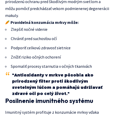
prirodzenú ochranu pred škodlivým modrým svetlom a
môžu pomôcť predchádzať vekom podmienenej degenerácii
makuly.
Pravidelná konzumácia mrkvy môže:
Zlepšiť nočné videnie
Chrániť pred suchosťou očí
Podporiť celkovú zdravosť sietnice
Znížiť riziko očných ochorení
Spomaliť procesy starnutia v očných tkanivách
"Antioxidanty v mrkve pôsobia ako
prirodzený filter proti škodlivým
svetelným lúčom a pomáhajú udržiavať
zdravé oči po celý život."
Posilnenie imunitného systému
Imunitný systém profituje z konzumácie mrkvy vďaka