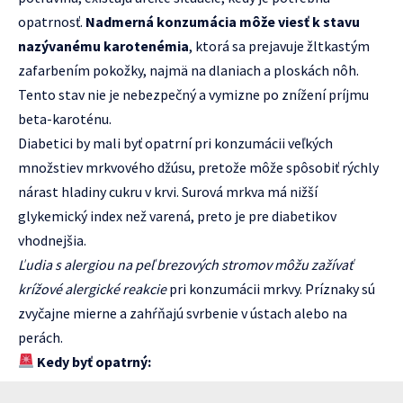
opatrnosť.
Nadmerná konzumácia môže viesť k stavu
nazývanému karotenémia
, ktorá sa prejavuje žltkastým
zafarbením pokožky, najmä na dlaniach a ploskách nôh.
Tento stav nie je nebezpečný a vymizne po znížení príjmu
beta-karoténu.
Diabetici by mali byť opatrní pri konzumácii veľkých
množstiev mrkvového džúsu, pretože môže spôsobiť rýchly
nárast hladiny cukru v krvi. Surová mrkva má nižší
glykemický index než varená, preto je pre diabetikov
vhodnejšia.
Ľudia s alergiou na peľ brezových stromov môžu zažívať
krížové alergické reakcie
pri konzumácii mrkvy. Príznaky sú
zvyčajne mierne a zahŕňajú svrbenie v ústach alebo na
perách.
Kedy byť opatrný: