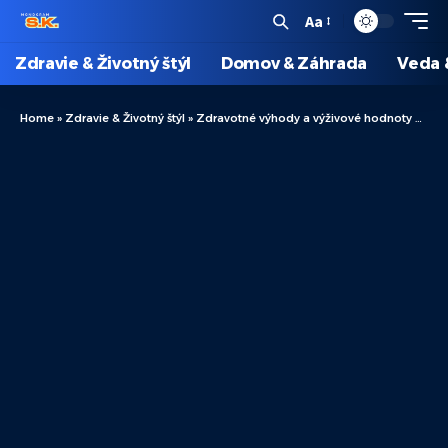
Aa
Zdravie & Životný štýl
Domov & Záhrada
Veda 
Home
»
Zdravie & Životný štýl
»
Zdravotné výhody a výživové hodnoty mrkvy: Prečo sa oplatí ju často konzumovať?