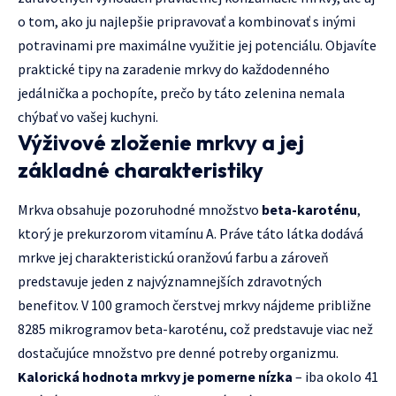
o tom, ako ju najlepšie pripravovať a kombinovať s inými
potravinami pre maximálne využitie jej potenciálu. Objavíte
praktické tipy na zaradenie mrkvy do každodenného
jedálnička a pochopíte, prečo by táto zelenina nemala
chýbať vo vašej kuchyni.
Výživové zloženie mrkvy a jej
základné charakteristiky
Mrkva obsahuje pozoruhodné množstvo
beta-karoténu
,
ktorý je prekurzorom vitamínu A. Práve táto látka dodává
mrkve jej charakteristickú oranžovú farbu a zároveň
predstavuje jeden z najvýznamnejších zdravotných
benefitov. V 100 gramoch čerstvej mrkvy nájdeme približne
8285 mikrogramov beta-karoténu, což predstavuje viac než
dostačujúce množstvo pre denné potreby organizmu.
Kalorická hodnota mrkvy je pomerne nízka
– iba okolo 41