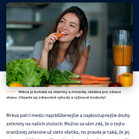
Mrkva je bohatá na vitamíny a minerály, ideálna pre zdravú
stravu. Objavte jej zdravotné výhody a výživové hodnoty!
Mrkva patrí medzi najobľúbenejšie a najdostupnejšie druhy
zeleniny na našich stoloch. Možno sa vám zdá, že o tejto
oranžovej zelenine už viete všetko, no pravda je taká, že jej