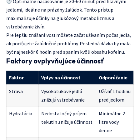
Optimálne načasovanie je 30-60 minút pred hlavnými
jedlami, ideálne na prázdny žalúdok. Tento prístup
maximalizuje účinky na glukózový metabolizmus a
vstrebávanie živín.
Pre lepšiu znášanlivosť môžete začať užívaním počas jedla,
ak pociťujete žalúdočné problémy. Posledná dávka by mala
byť najneskôr 6 hodín pred spaním kvôli obsahu kofeínu.
Faktory ovplyvňujúce účinnosť
Faktor
Vplyv na účinnosť
Odporúčanie
Strava
Vysokotukové jedlá
Užívať 1 hodinu
znižujú vstrebávanie
pred jedlom
Hydratácia
Nedostatočný príjem
Minimálne 2
tekutín znižuje účinnosť
litre vody
denne