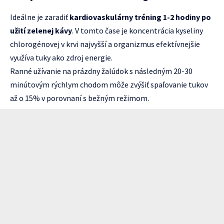
Ideálne je zaradiť
kardiovaskulárny tréning 1-2 hodiny po
užití zelenej kávy
. V tomto čase je koncentrácia kyseliny
chlorogénovej v krvi najvyšší a organizmus efektívnejšie
využíva tuky ako zdroj energie.
Ranné užívanie na prázdny žalúdok s následným 20-30
minútovým rýchlym chodom môže zvýšiť spaľovanie tukov
až o 15% v porovnaní s bežným režimom.