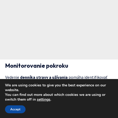
Monitorovanie pokroku
Vedenie
denníka stravy a užívania
pomáha identifikovať
optimálne načasovanie a dávky pre váš organizmus.
We are using cookies to give you the best experience on our
website.
Zaznamenávajte:
You can find out more about which cookies we are using or
• Čas užitia a dávku
switch them off in
settings
.
• Typ a množstvo jedla
Accept
• Úroveň energie a nálady