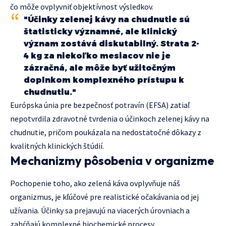
čo môže ovplyvniť objektívnost výsledkov.
"Účinky zelenej kávy na chudnutie sú
štatisticky významné, ale klinický
význam zostává diskutabilný. Strata 2-
4 kg za niekoľko mesiacov nie je
zázračná, ale môže byť užitočným
doplnkom komplexného prístupu k
chudnutiu."
Európska únia pre bezpečnosť potravín (EFSA) zatiaľ
nepotvrdila zdravotné tvrdenia o účinkoch zelenej kávy na
chudnutie, pričom poukázala na nedostatočné dôkazy z
kvalitných klinických štúdií.
Mechanizmy pôsobenia v organizme
Pochopenie toho, ako zelená káva ovplyvňuje náš
organizmus, je kľúčové pre realistické očakávania od jej
užívania. Účinky sa prejavujú na viacerých úrovniach a
zahŕňajú komplexné biochemické procesy.