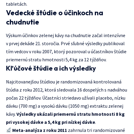
tabletách.
Vedecké štúdie o účinkoch na
chudnutie
Výskum účinkov zelenej kávy na chudnutie začal intenzívne
v prvej dekáde 21. storočia. Prvé sľubné výsledky publikoval
tím vedcov v roku 2007, ktorý pozoroval u účastníkov štúdie
priemernú stratu hmotnosti 5,4 kg za 12 týždňov.
Kľúčové štúdie a ich výsledky
Najcitovanejšou štúdiou je randomizovaná kontrolovaná
štúdia z roku 2012, ktorá sledovala 16 dospelých s nadváhou
počas 22 týždňov. Účastníci striedavo užívali placebo, nízku
dávku (700 mg) a vysokú dávku (1050 mg) extraktu zelenej
kávy.
Výsledky ukázali priemernú stratu hmotnosti 8 kg
pri vysokej dávke a 5,4 kg pri nízkej dávke
.
Meta-analýza z roku 2011
zahrnula tri randomizované