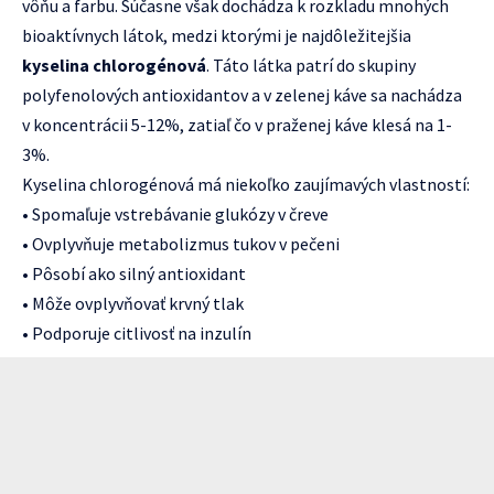
vôňu a farbu. Súčasne však dochádza k rozkladu mnohých
bioaktívnych látok, medzi ktorými je najdôležitejšia
kyselina chlorogénová
. Táto látka patrí do skupiny
polyfenolových antioxidantov a v zelenej káve sa nachádza
v koncentrácii 5-12%, zatiaľ čo v praženej káve klesá na 1-
3%.
Kyselina chlorogénová má niekoľko zaujímavých vlastností:
• Spomaľuje vstrebávanie glukózy v čreve
• Ovplyvňuje metabolizmus tukov v pečeni
• Pôsobí ako silný antioxidant
• Môže ovplyvňovať krvný tlak
• Podporuje citlivosť na inzulín