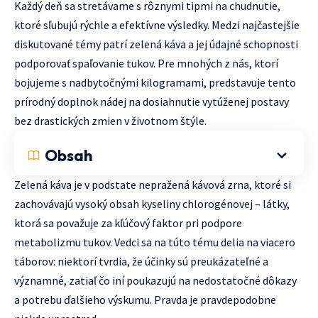
Každý deň sa stretávame s rôznymi tipmi na chudnutie,
ktoré sľubujú rýchle a efektívne výsledky. Medzi najčastejšie
diskutované témy patrí zelená káva a jej údajné schopnosti
podporovať spaľovanie tukov. Pre mnohých z nás, ktorí
bojujeme s nadbytočnými kilogramami, predstavuje tento
prírodný doplnok nádej na dosiahnutie vytúženej postavy
bez drastických zmien v životnom štýle.
Obsah
Zelená káva je v podstate nepražená kávová zrna, ktoré si
zachovávajú vysoký obsah kyseliny chlorogénovej – látky,
ktorá sa považuje za kľúčový faktor pri podpore
metabolizmu tukov. Vedci sa na túto tému delia na viacero
táborov: niektorí tvrdia, že účinky sú preukázateľné a
významné, zatiaľ čo iní poukazujú na nedostatočné dôkazy
a potrebu ďalšieho výskumu. Pravda je pravdepodobne