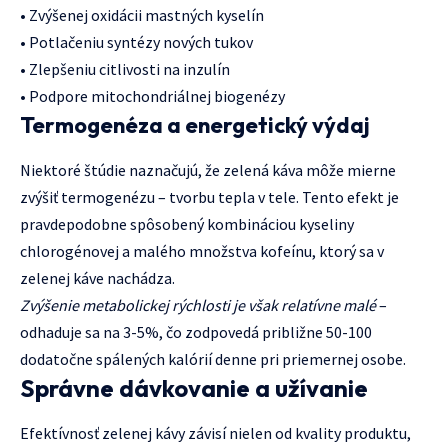
• Zvýšenej oxidácii mastných kyselín
• Potlačeniu syntézy nových tukov
• Zlepšeniu citlivosti na inzulín
• Podpore mitochondriálnej biogenézy
Termogenéza a energetický výdaj
Niektoré štúdie naznačujú, že zelená káva môže mierne
zvýšiť termogenézu – tvorbu tepla v tele. Tento efekt je
pravdepodobne spôsobený kombináciou kyseliny
chlorogénovej a malého množstva kofeínu, ktorý sa v
zelenej káve nachádza.
Zvýšenie metabolickej rýchlosti je však relatívne malé
–
odhaduje sa na 3-5%, čo zodpovedá približne 50-100
dodatočne spálených kalórií denne pri priemernej osobe.
Správne dávkovanie a užívanie
Efektívnosť zelenej kávy závisí nielen od kvality produktu,