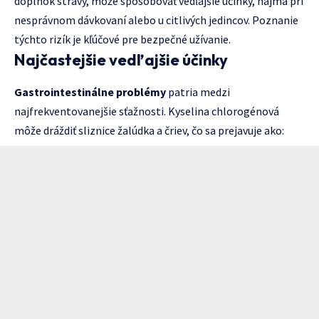
doplnok stravy, môže spôsobovať vedľajšie účinky, najmä pri
nesprávnom dávkovaní alebo u citlivých jedincov. Poznanie
týchto rizík je kľúčové pre bezpečné užívanie.
Najčastejšie vedľajšie účinky
Gastrointestinálne problémy
patria medzi
najfrekventovanejšie sťažnosti. Kyselina chlorogénová
môže dráždiť sliznice žalúdka a čriev, čo sa prejavuje ako: