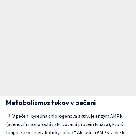
Metabolizmus tukov v pečeni
V pečeni kyselina chlorogénová aktivuje enzým AMPK
(adenozín monofosfát aktivovaná proteín kináza), ktorý
funguje ako "metabolický spínač". Aktivácia AMPK vedie k: