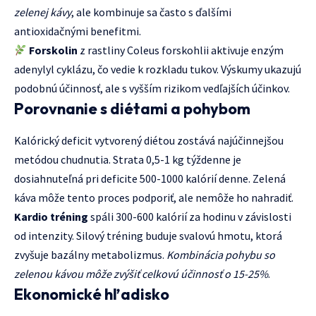
zelenej kávy
, ale kombinuje sa často s ďalšími
antioxidačnými benefitmi.
Forskolin
z rastliny Coleus forskohlii aktivuje enzým
adenylyl cyklázu, čo vedie k rozkladu tukov. Výskumy ukazujú
podobnú účinnosť, ale s vyšším rizikom vedľajších účinkov.
Porovnanie s diétami a pohybom
Kalórický deficit vytvorený diétou zostává najúčinnejšou
metódou chudnutia. Strata 0,5-1 kg týždenne je
dosiahnuteľná pri deficite 500-1000 kalórií denne. Zelená
káva môže tento proces podporiť, ale nemôže ho nahradiť.
Kardio tréning
spáli 300-600 kalórií za hodinu v závislosti
od intenzity. Silový tréning buduje svalovú hmotu, ktorá
zvyšuje bazálny metabolizmus.
Kombinácia pohybu so
zelenou kávou môže zvýšiť celkovú účinnosť o 15-25%
.
Ekonomické hľadisko