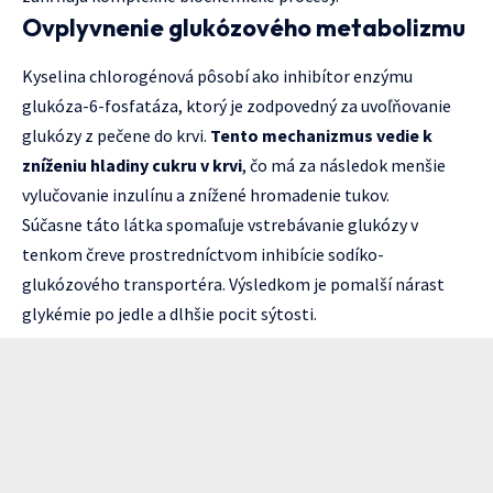
Ovplyvnenie glukózového metabolizmu
Kyselina chlorogénová pôsobí ako inhibítor enzýmu
glukóza-6-fosfatáza, ktorý je zodpovedný za uvoľňovanie
glukózy z pečene do krvi.
Tento mechanizmus vedie k
zníženiu hladiny cukru v krvi
, čo má za následok menšie
vylučovanie inzulínu a znížené hromadenie tukov.
Súčasne táto látka spomaľuje vstrebávanie glukózy v
tenkom čreve prostredníctvom inhibície sodíko-
glukózového transportéra. Výsledkom je pomalší nárast
glykémie po jedle a dlhšie pocit sýtosti.