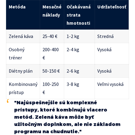
Metóda
Mesačné
Očakávaná
Udržateľnosť
náklady
strata
hmotnosti
Zelená káva
25-40 €
1-2 kg
Stredná
Osobný
200-400
2-4 kg
Vysoká
tréner
€
Diétny plán
50-150 €
2-6 kg
Vysoká
Kombinovaný
100-250
3-8 kg
Veľmi vysoká
prístup
€
"Najúspešnejšie sú komplexné
prístupy, ktoré kombinujú viacero
metód. Zelená káva môže byť
užitočným doplnkom, ale nie základom
programu na chudnutie."