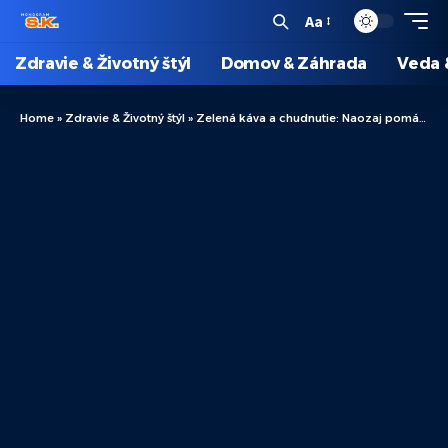
Aa
Zdravie & Životný štýl
Domov & Záhrada
Veda 
Home
»
Zdravie & Životný štýl
»
Zelená káva a chudnutie: Naozaj pomáha spaľovať tuky podľa vedy?