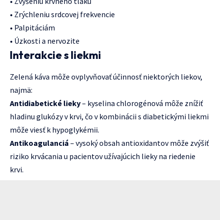
• Zvýšeniu krvného tlaku
• Zrýchleniu srdcovej frekvencie
• Palpitáciám
• Úzkosti a nervozite
Interakcie s liekmi
Zelená káva môže ovplyvňovať účinnosť niektorých liekov,
najmä:
Antidiabetické lieky
– kyselina chlorogénová môže znížiť
hladinu glukózy v krvi, čo v kombinácii s diabetickými liekmi
môže viesť k hypoglykémii.
Antikoagulanciá
– vysoký obsah antioxidantov môže zvýšiť
riziko krvácania u pacientov užívajúcich lieky na riedenie
krvi.