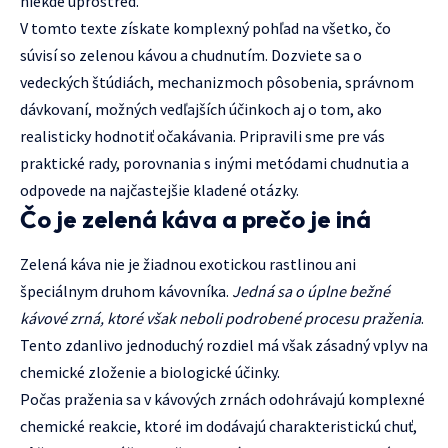
niekde uprostred.
V tomto texte získate komplexný pohľad na všetko, čo
súvisí so zelenou kávou a chudnutím. Dozviete sa o
vedeckých štúdiách, mechanizmoch pôsobenia, správnom
dávkovaní, možných vedľajších účinkoch aj o tom, ako
realisticky hodnotiť očakávania. Pripravili sme pre vás
praktické rady, porovnania s inými metódami chudnutia a
odpovede na najčastejšie kladené otázky.
Čo je zelená káva a prečo je iná
Zelená káva nie je žiadnou exotickou rastlinou ani
špeciálnym druhom kávovníka.
Jedná sa o úplne bežné
kávové zrná, ktoré však neboli podrobené procesu praženia
.
Tento zdanlivo jednoduchý rozdiel má však zásadný vplyv na
chemické zloženie a biologické účinky.
Počas praženia sa v kávových zrnách odohrávajú komplexné
chemické reakcie, ktoré im dodávajú charakteristickú chuť,