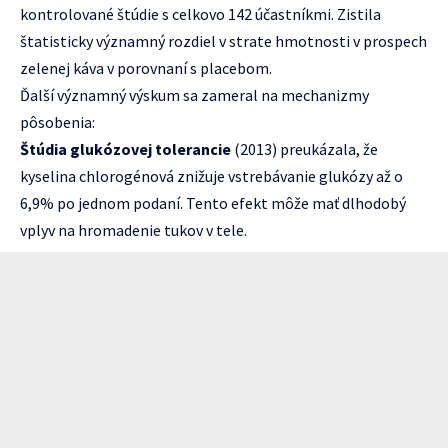
kontrolované štúdie s celkovo 142 účastníkmi. Zistila
štatisticky významný rozdiel v strate hmotnosti v prospech
zelenej káva v porovnaní s placebom.
Ďalší významný výskum sa zameral na mechanizmy
pôsobenia:
Štúdia glukózovej tolerancie
(2013) preukázala, že
kyselina chlorogénová znižuje vstrebávanie glukózy až o
6,9% po jednom podaní. Tento efekt môže mať dlhodobý
vplyv na hromadenie tukov v tele.