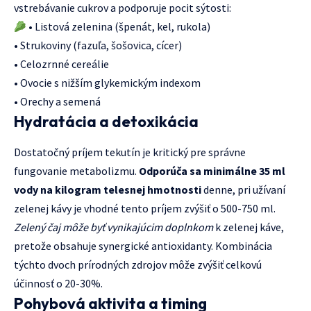
vstrebávanie cukrov a podporuje pocit sýtosti:
• Listová zelenina (špenát, kel, rukola)
• Strukoviny (fazuľa, šošovica, cícer)
• Celozrnné cereálie
• Ovocie s nižším glykemickým indexom
• Orechy a semená
Hydratácia a detoxikácia
Dostatočný príjem tekutín je kritický pre správne
fungovanie metabolizmu.
Odporúča sa minimálne 35 ml
vody na kilogram telesnej hmotnosti
denne, pri užívaní
zelenej kávy je vhodné tento príjem zvýšiť o 500-750 ml.
Zelený čaj môže byť vynikajúcim doplnkom
k zelenej káve,
pretože obsahuje synergické antioxidanty. Kombinácia
týchto dvoch prírodných zdrojov môže zvýšiť celkovú
účinnosť o 20-30%.
Pohybová aktivita a timing