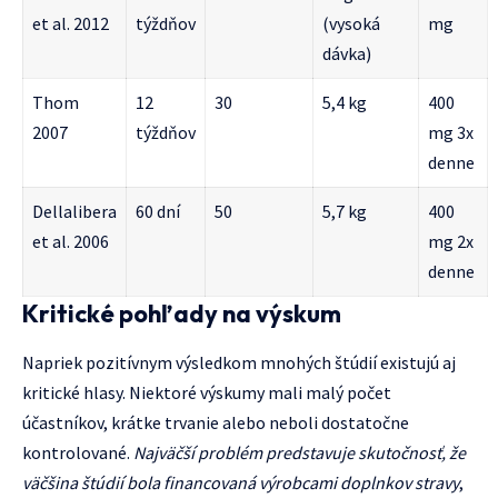
et al. 2012
týždňov
(vysoká
mg
dávka)
Thom
12
30
5,4 kg
400
2007
týždňov
mg 3x
denne
Dellalibera
60 dní
50
5,7 kg
400
et al. 2006
mg 2x
denne
Kritické pohľady na výskum
Napriek pozitívnym výsledkom mnohých štúdií existujú aj
kritické hlasy. Niektoré výskumy mali malý počet
účastníkov, krátke trvanie alebo neboli dostatočne
kontrolované.
Najväčší problém predstavuje skutočnosť, že
väčšina štúdií bola financovaná výrobcami doplnkov stravy
,