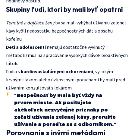
hodinový odstup.
Skupiny ľudí, ktorí by mali byť opatrní
Tehotné a dojčiace ženy
by sa mali vyhýbať užívaniu zelenej
kávy kvôli nedostatku bezpečnostných dát a obsahu
kofeínu.
Deti a adolescenti
nemajú dostatočne vyvinutý
metabolizmus na spracovanie vysokých dávok bioaktívnych
látok.
Ľudia s
kardiovaskulárnymi ochoreniami
, vysokým
krvným tlakom alebo úzkostnými poruchami by mali pred
užívaním konzultovať s lekárom.
"Bezpečnosť by mala byť vždy na
prvom mieste. Ak pociťujete
akékoľvek nezvyčajné príznaky po
začatí užívania zelenej kávy, prerušte
užívanie a poraďte sa s odborníkom."
Porovnanie s inými metódami