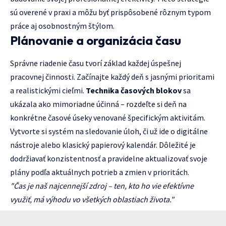
sú overené v praxi a môžu byť prispôsobené rôznym typom
práce aj osobnostným štýlom.
Plánovanie a organizácia času
Správne riadenie času tvorí základ každej úspešnej
pracovnej činnosti. Začínajte každý deň s jasnými prioritami
a realistickými cieľmi.
Technika časových blokov
sa
ukázala ako mimoriadne účinná – rozdeľte si deň na
konkrétne časové úseky venované špecifickým aktivitám.
Vytvorte si systém na sledovanie úloh, či už ide o digitálne
nástroje alebo klasický papierový kalendár. Dôležité je
dodržiavať konzistentnosť a pravidelne aktualizovať svoje
plány podľa aktuálnych potrieb a zmien v prioritách.
"Čas je naš najcennejší zdroj – ten, kto ho vie efektívne
využiť, má výhodu vo všetkých oblastiach života."