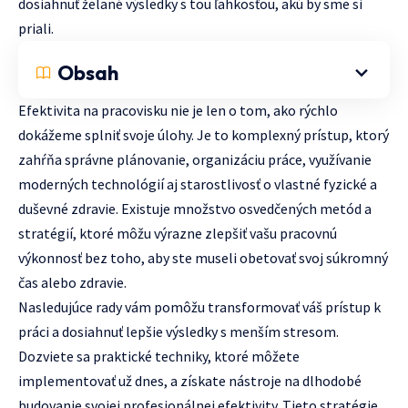
dosiahnuť želané výsledky s tou ľahkosťou, akú by sme si
priali.
Obsah
Efektivita na pracovisku nie je len o tom, ako rýchlo
dokážeme splniť svoje úlohy. Je to komplexný prístup, ktorý
zahŕňa správne plánovanie, organizáciu práce, využívanie
moderných technológií aj starostlivosť o vlastné fyzické a
duševné zdravie. Existuje množstvo osvedčených metód a
stratégií, ktoré môžu výrazne zlepšiť vašu pracovnú
výkonnosť bez toho, aby ste museli obetovať svoj súkromný
čas alebo zdravie.
Nasledujúce rady vám pomôžu transformovať váš prístup k
práci a dosiahnuť lepšie výsledky s menším stresom.
Dozviete sa praktické techniky, ktoré môžete
implementovať už dnes, a získate nástroje na dlhodobé
budovanie svojej profesionálnej efektivity. Tieto stratégie