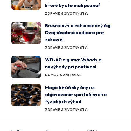
ktoré by ste mali poznať
ZDRAVIE & ŽIVOTNÝ ŠTÝL
Brusnicový a echinaceový čaj:
Dvojnásobná podpora pre
zdravie!
ZDRAVIE & ŽIVOTNÝ ŠTÝL
WD-40 a guma: Výhody a
nevýhody pri používaní
DOMOV & ZÁHRADA
Magické účinky ónyxu:
objavovanie spirituálnych a
fyzických výhod
ZDRAVIE & ŽIVOTNÝ ŠTÝL