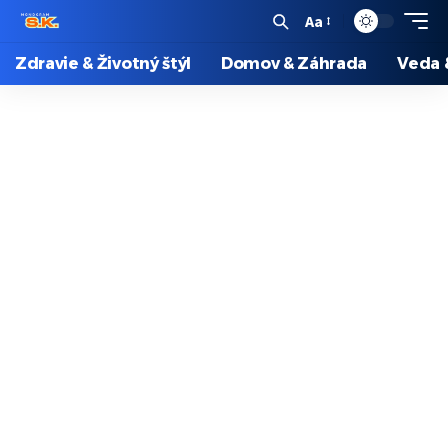
Aa
Zdravie & Životný štýl
Domov & Záhrada
Veda 