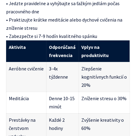
• Jedzte pravidelne a vyhýbajte sa ťažkým jedlám počas
pracovného dne
• Praktizujte krátke meditácie alebo dychové cvičenia na
zníženie stresu
• Zabezpečte si 7-9 hodín kvalitného spánku
Aktivita
Odporúčaná
Vplyv na
frekvencia
produktivitu
Aeróbne cvičenie
3-4x
Zlepšenie
týždenne
kognitívnych funkcií o
20%
Meditácia
Denne 10-15
Zníženie stresu o 30%
minút
Prestávky na
Každé 2
Zvýšenie kreativity o
čerstvom
hodiny
60%