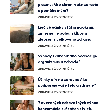
plazmy: Ako chráni vaše zdravie
a pomáha iným?
ZDRAVIE & ŽIVOTNÝ ŠTÝL
Liečivé účinky státia na okraji:
zmiernenie bolesti kĺbov a
zlepšenie celkového zdravia
ZDRAVIE & ŽIVOTNÝ ŠTÝL
Výhody tvarohu: ako podporuje
organizmus a zdravie?
ZDRAVIE & ŽIVOTNÝ ŠTÝL
Účinky olív na zdravie: Ako
podporujú vaše telo a zdravie?
ZDRAVIE & ŽIVOTNÝ ŠTÝL
7 overených zdravotných výhod
konzumácie sušených sliviek,