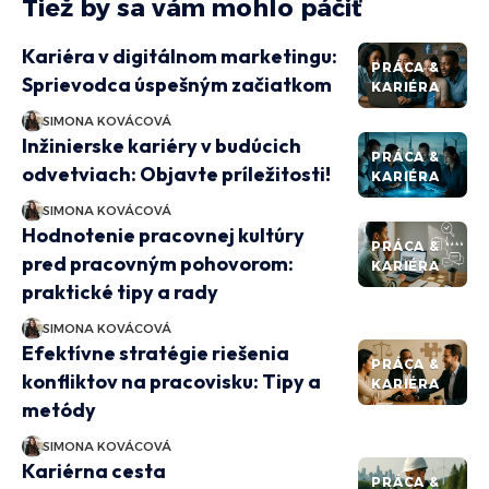
Tiež by sa vám mohlo páčiť
Kariéra v digitálnom marketingu:
PRÁCA &
Sprievodca úspešným začiatkom
KARIÉRA
SIMONA KOVÁCOVÁ
Inžinierske kariéry v budúcich
PRÁCA &
odvetviach: Objavte príležitosti!
KARIÉRA
SIMONA KOVÁCOVÁ
Hodnotenie pracovnej kultúry
PRÁCA &
pred pracovným pohovorom:
KARIÉRA
praktické tipy a rady
SIMONA KOVÁCOVÁ
Efektívne stratégie riešenia
PRÁCA &
konfliktov na pracovisku: Tipy a
KARIÉRA
metódy
SIMONA KOVÁCOVÁ
Kariérna cesta
PRÁCA &