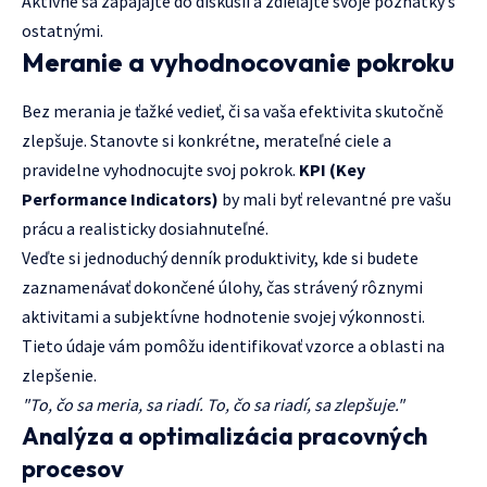
Aktívne sa zapájajte do diskusií a zdieľajte svoje poznatky s
ostatnými.
Meranie a vyhodnocovanie pokroku
Bez merania je ťažké vedieť, či sa vaša efektivita skutočně
zlepšuje. Stanovte si konkrétne, merateľné ciele a
pravidelne vyhodnocujte svoj pokrok.
KPI (Key
Performance Indicators)
by mali byť relevantné pre vašu
prácu a realisticky dosiahnuteľné.
Veďte si jednoduchý denník produktivity, kde si budete
zaznamenávať dokončené úlohy, čas strávený rôznymi
aktivitami a subjektívne hodnotenie svojej výkonnosti.
Tieto údaje vám pomôžu identifikovať vzorce a oblasti na
zlepšenie.
"To, čo sa meria, sa riadí. To, čo sa riadí, sa zlepšuje."
Analýza a optimalizácia pracovných
procesov