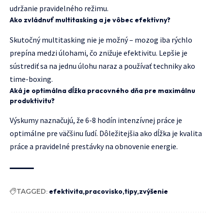
udržanie pravidelného režimu.
Ako zvládnuť multitasking a je vôbec efektívny?
Skutočný multitasking nie je možný – mozog iba rýchlo
prepína medzi úlohami, čo znižuje efektivitu. Lepšie je
sústrediť sa na jednu úlohu naraz a používať techniky ako
time-boxing.
Aká je optimálna dĺžka pracovného dňa pre maximálnu
produktivitu?
Výskumy naznačujú, že 6-8 hodín intenzívnej práce je
optimálne pre väčšinu ľudí. Dôležitejšia ako dĺžka je kvalita
práce a pravidelné prestávky na obnovenie energie.
TAGGED:
efektivita
pracovisko
tipy
zvýšenie