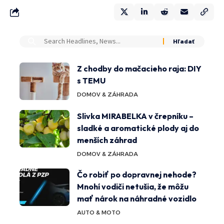
Z chodby do mačacieho raja: DIY
s TEMU
DOMOV & ZÁHRADA
Slivka MIRABELKA v črepníku –
sladké a aromatické plody aj do
menších záhrad
DOMOV & ZÁHRADA
Čo robiť po dopravnej nehode?
Mnohí vodiči netušia, že môžu
mať nárok na náhradné vozidlo
AUTO & MOTO