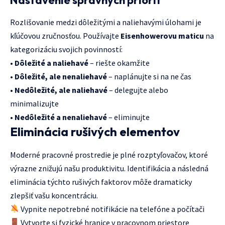
Nastavenie správnych priorít
Rozlišovanie medzi dôležitými a naliehavými úlohami je
kľúčovou zručnosťou. Používajte
Eisenhowerovu maticu
na
kategorizáciu svojich povinností:
•
Dôležité a naliehavé
– riešte okamžite
•
Dôležité, ale nenaliehavé
– naplánujte si na ne čas
•
Nedôležité, ale naliehavé
– delegujte alebo
minimalizujte
•
Nedôležité a nenaliehavé
– eliminujte
Eliminácia rušivých elementov
Moderné pracovné prostredie je plné rozptyľovačov, ktoré
výrazne znižujú našu produktivitu. Identifikácia a následná
eliminácia týchto rušivých faktorov môže dramaticky
zlepšiť vašu koncentráciu.
Vypnite nepotrebné notifikácie na telefóne a počítači
Vytvorte si fyzické hranice v pracovnom priestore