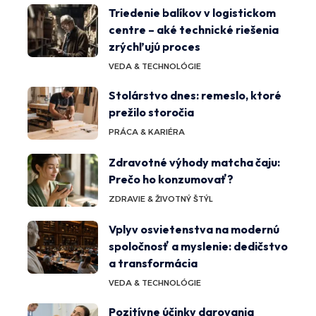
Triedenie balíkov v logistickom
centre – aké technické riešenia
zrýchľujú proces
VEDA & TECHNOLÓGIE
Stolárstvo dnes: remeslo, ktoré
prežilo storočia
PRÁCA & KARIÉRA
Zdravotné výhody matcha čaju:
Prečo ho konzumovať?
ZDRAVIE & ŽIVOTNÝ ŠTÝL
Vplyv osvietenstva na modernú
spoločnosť a myslenie: dedičstvo
a transformácia
VEDA & TECHNOLÓGIE
Pozitívne účinky darovania