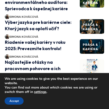
environmentálneho audítora:
KARIÉRA
Sprievodca k úspešnej kariére
SIMONA KOVÁCOVÁ
Výber jazyka pre kariérne ciele:
PRÁCA &
Ktorý jazyk sa oplatí učiť?
KARIÉRA
SIMONA KOVÁCOVÁ
Riadenie vašej kariéry v roku
PRÁCA &
2025: Prevezmite kontrolu!
KARIÉRA
SIMONA KOVÁCOVÁ
Najčastejšie otázky na
PRÁCA &
pracovnom pohovore a ich
KARIÉRA
odpovede: Ako sa úspešne
We are using cookies to give you the best experience on our
pripraviť?
website.
You can find out more about which cookies we are using or
SIMONA KOVÁCOVÁ
switch them off in
settings
.
Vývojárske zručnosti v role-
PRÁCA &
playing hrách: Kreativita a
Accept
KARIÉRA
budovanie vzťahov v centre