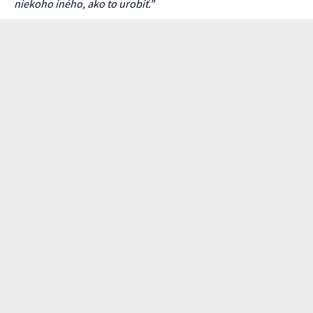
niekoho iného, ako to urobiť."