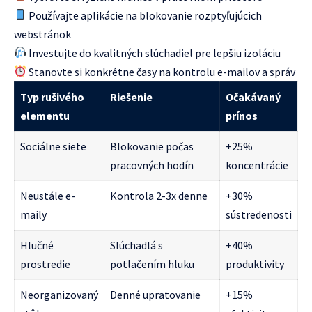
Používajte aplikácie na blokovanie rozptyľujúcich
webstránok
Investujte do kvalitných slúchadiel pre lepšiu izoláciu
Stanovte si konkrétne časy na kontrolu e-mailov a správ
Typ rušivého
Riešenie
Očakávaný
elementu
prínos
Sociálne siete
Blokovanie počas
+25%
pracovných hodín
koncentrácie
Neustále e-
Kontrola 2-3x denne
+30%
maily
sústredenosti
Hlučné
Slúchadlá s
+40%
prostredie
potlačením hluku
produktivity
Neorganizovaný
Denné upratovanie
+15%