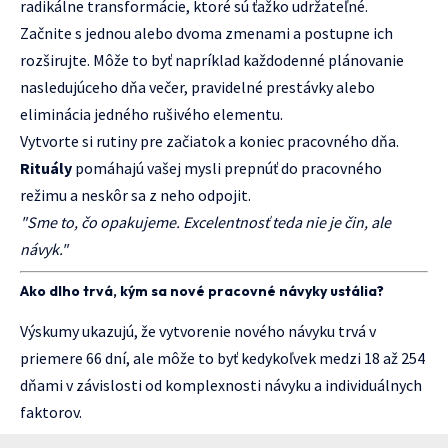
radikálne transformácie, ktoré sú ťažko udržateľné.
Začnite s jednou alebo dvoma zmenami a postupne ich
rozširujte. Môže to byť napríklad každodenné plánovanie
nasledujúceho dňa večer, pravidelné prestávky alebo
eliminácia jedného rušivého elementu.
Vytvorte si rutiny pre začiatok a koniec pracovného dňa.
Rituály
pomáhajú vašej mysli prepnúť do pracovného
režimu a neskôr sa z neho odpojit.
"Sme to, čo opakujeme. Excelentnosť teda nie je čin, ale
návyk."
Ako dlho trvá, kým sa nové pracovné návyky ustália?
Výskumy ukazujú, že vytvorenie nového návyku trvá v
priemere 66 dní, ale môže to byť kedykoľvek medzi 18 až 254
dňami v závislosti od komplexnosti návyku a individuálnych
faktorov.