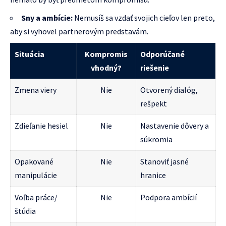
Sny a ambície:
Nemusíš sa vzdať svojich cieľov len preto,
aby si vyhovel partnerovým predstavám.
Situácia
Kompromis
Odporúčané
vhodný?
riešenie
Zmena viery
Nie
Otvorený dialóg,
rešpekt
Zdieľanie hesiel
Nie
Nastavenie dôvery a
súkromia
Opakované
Nie
Stanoviť jasné
manipulácie
hranice
Voľba práce/
Nie
Podpora ambícií
štúdia