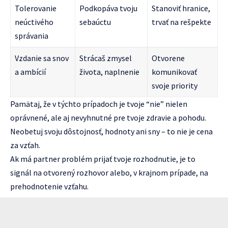
Tolerovanie
Podkopáva tvoju
Stanoviť hranice,
neúctivého
sebaúctu
trvať na rešpekte
správania
Vzdanie sa snov
Strácaš zmysel
Otvorene
a ambícií
života, naplnenie
komunikovať
svoje priority
Pamätaj, že v týchto prípadoch je tvoje “nie” nielen
oprávnené, ale aj nevyhnutné pre tvoje zdravie a pohodu.
Neobetuj svoju dôstojnosť, hodnoty ani sny – to nie je cena
za vzťah.
Ak má partner problém prijať tvoje rozhodnutie, je to
signál na otvorený rozhovor alebo, v krajnom prípade, na
prehodnotenie vzťahu.