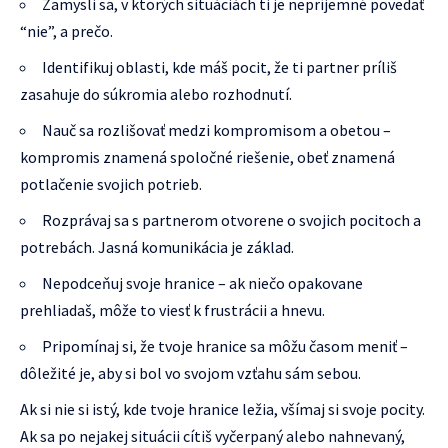
Zamysli sa, v ktorých situáciách ti je nepríjemné povedať
“nie”, a prečo.
Identifikuj oblasti, kde máš pocit, že ti partner príliš
zasahuje do súkromia alebo rozhodnutí.
Nauč sa rozlišovať medzi kompromisom a obetou –
kompromis znamená spoločné riešenie, obeť znamená
potlačenie svojich potrieb.
Rozprávaj sa s partnerom otvorene o svojich pocitoch a
potrebách. Jasná komunikácia je základ.
Nepodceňuj svoje hranice – ak niečo opakovane
prehliadaš, môže to viesť k frustrácii a hnevu.
Pripomínaj si, že tvoje hranice sa môžu časom meniť –
dôležité je, aby si bol vo svojom vzťahu sám sebou.
Ak si nie si istý, kde tvoje hranice ležia, všímaj si svoje pocity.
Ak sa po nejakej situácii cítiš vyčerpaný alebo nahnevaný,