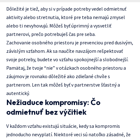
Dôležité je tiež, aby si v prípade potreby vedel odmietnuť
aktivity alebo stretnutia, ktoré pre teba nemajú zmysel
alebo ti nevyhovujú. Môžeš byť úprimný a vysvetliť
partnerovi, prečo potrebuješ čas pre seba.
Zachovanie osobného priestoru je prevenciou pred dusivým,
závislým vzťahom. Ak sa naučíte navzájom rešpektovať
svoje potreby, budete vo vzťahu spokojnejší a slobodnejší.
Pamätaj, že tvoje “nie” v otázkach osobného priestoru a
záujmov je rovnako dôležité ako zdieľané chvíle s
partnerom. Len tak môžeš byť v partnerstve šťastný a
autentický.
Nežiaduce kompromisy: Čo
odmietnuť bez výčitiek
V každom vzťahu existujú situácie, kedy sa kompromis
jednoducho nevyplatí. Niektoré veci sú natoľko zásadné, že