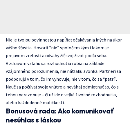
Nie je tvojou povinnosťou napĺňať očakávania iných na úkor
vášho šťastia. Hovoriť “nie” spoločenským tlakom je
prejavom zrelosti a odvahy žiť svoj život podľa seba.
V zdravom vzťahu sa rozhodnutia robia na základe
vzájomného porozumenia, nie nátlaku zvonka. Partneri sa
podporujú v tom, čo im vyhovuje, nie v tom, čo sa “patrí”.
Nauč sa počúvať svoje vnútro a neváhaj odmietnuť to, čo s
tebou nerezonuje – či už ide o veľké životné rozhodnutia,
alebo každodenné maličkosti.
Bonusová rada: Ako komunikovať
nesúhlas s láskou