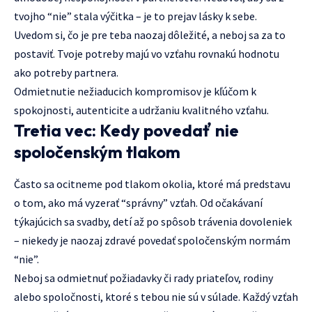
tvojho “nie” stala výčitka – je to prejav lásky k sebe.
Uvedom si, čo je pre teba naozaj dôležité, a neboj sa za to
postaviť. Tvoje potreby majú vo vzťahu rovnakú hodnotu
ako potreby partnera.
Odmietnutie nežiaducich kompromisov je kľúčom k
spokojnosti, autenticite a udržaniu kvalitného vzťahu.
Tretia vec: Kedy povedať nie
spoločenským tlakom
Často sa ocitneme pod tlakom okolia, ktoré má predstavu
o tom, ako má vyzerať “správny” vzťah. Od očakávaní
týkajúcich sa svadby, detí až po spôsob trávenia dovoleniek
– niekedy je naozaj zdravé povedať spoločenským normám
“nie”.
Neboj sa odmietnuť požiadavky či rady priateľov, rodiny
alebo spoločnosti, ktoré s tebou nie sú v súlade. Každý vzťah