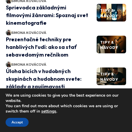
SIMONA KOVÁCOVÁ
Sprievodca základnými
TIPY &
filmovými žánrami: Spoznaj svet
NÁVODY
kinematografie
SIMONA KOVÁCOVÁ
Prezentačné techniky pre
TIPY &
hanblivých ľudí: ako sa stať
NÁVODY
sebavedomým rečníkom
SIMONA KOVÁCOVÁ
Úloha bicích v hudobných
TIPY &
skupinách a hudobnom svete:
NÁVODY
základy a zaujímavosti
We are using cookies to give you the best experience on our
SIMONA KOVÁCOVÁ
website.
Ako sa môže kreatívne písanie
You can find out more about which cookies we are using or
TIPY &
stať kľúčom k úspechu
switch them off in
settings
.
NÁVODY
obsahového marketingu?
Accept
SIMONA KOVÁCOVÁ