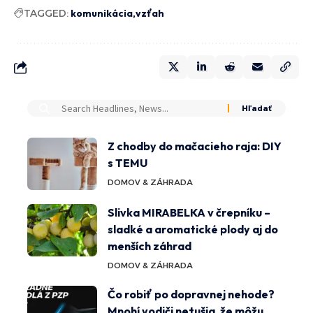
TAGGED:
komunikácia
vzťah
Z chodby do mačacieho raja: DIY
s TEMU
DOMOV & ZÁHRADA
Slivka MIRABELKA v črepníku –
sladké a aromatické plody aj do
menších záhrad
DOMOV & ZÁHRADA
Čo robiť po dopravnej nehode?
Mnohí vodiči netušia, že môžu