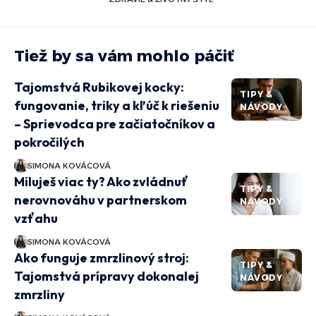
Tiež by sa vám mohlo páčiť
Tajomstvá Rubikovej kocky:
TIPY &
fungovanie, triky a kľúč k riešeniu
NÁVODY
– Sprievodca pre začiatočníkov a
pokročilých
SIMONA KOVÁCOVÁ
Miluješ viac ty? Ako zvládnuť
TIPY &
nerovnováhu v partnerskom
NÁVODY
vzťahu
SIMONA KOVÁCOVÁ
Ako funguje zmrzlinový stroj:
TIPY &
Tajomstvá prípravy dokonalej
NÁVODY
zmrzliny