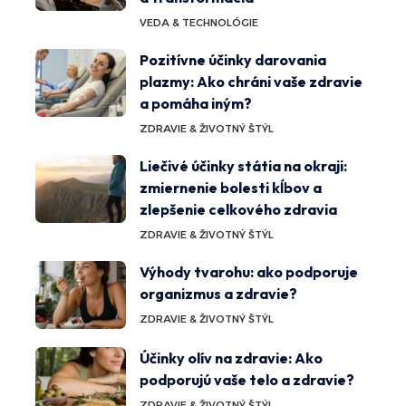
VEDA & TECHNOLÓGIE
Pozitívne účinky darovania
plazmy: Ako chráni vaše zdravie
a pomáha iným?
ZDRAVIE & ŽIVOTNÝ ŠTÝL
Liečivé účinky státia na okraji:
zmiernenie bolesti kĺbov a
zlepšenie celkového zdravia
ZDRAVIE & ŽIVOTNÝ ŠTÝL
Výhody tvarohu: ako podporuje
organizmus a zdravie?
ZDRAVIE & ŽIVOTNÝ ŠTÝL
Účinky olív na zdravie: Ako
podporujú vaše telo a zdravie?
ZDRAVIE & ŽIVOTNÝ ŠTÝL