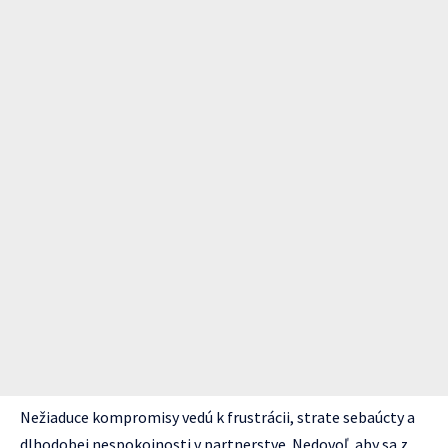
Nežiaduce kompromisy vedú k frustrácii, strate sebaúcty a
dlhodobej nespokojnosti v partnerstve. Nedovoľ, aby sa z