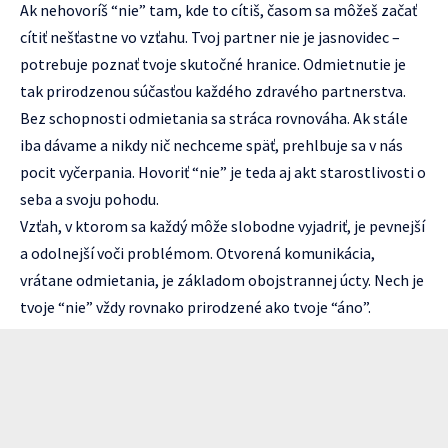
Ak nehovoríš “nie” tam, kde to cítiš, časom sa môžeš začať
cítiť nešťastne vo vzťahu. Tvoj partner nie je jasnovidec –
potrebuje poznať tvoje skutočné hranice. Odmietnutie je
tak prirodzenou súčasťou každého zdravého partnerstva.
Bez schopnosti odmietania sa stráca rovnováha. Ak stále
iba dávame a nikdy nič nechceme späť, prehlbuje sa v nás
pocit vyčerpania. Hovoriť “nie” je teda aj akt starostlivosti o
seba a svoju pohodu.
Vzťah, v ktorom sa každý môže slobodne vyjadriť, je pevnejší
a odolnejší voči problémom. Otvorená komunikácia,
vrátane odmietania, je základom obojstrannej úcty. Nech je
tvoje “nie” vždy rovnako prirodzené ako tvoje “áno”.