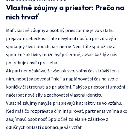
Vlastné záujmy a priestor: Prečo na
nich trvať
Mať vlastné záujmy a osobný priestor nie je vo vzťahu
prejavom sebeckosti, ale nevyhnutnosťou pre zdravý a
spokojný život oboch partnerov. Neustále spolužitie a
spoločné aktivity môžu byť príjemné, avšak každý z nás
potrebuje chvíľu pre seba.
Ak partner očakáva, že všetok svoj voľný čas stráviš len s
ním, neboj sa povedať “nie” a naplánovať si čas na svoje
koníčky či stretnutia s priateľmi. Takýto priestor ti umožní
načerpať nové sily a zachovať si vlastnú identitu.
Vlastné záujmy navyše prispievajú k atraktivite vo vzťahu.
Keď máš čo rozprávať a čím inšpirovať, partner ťa vníma ako
zaujímavú osobnosť. Spoločné zdieľanie zážitkov z
odlišných oblastí obohacuje váš vzťah.