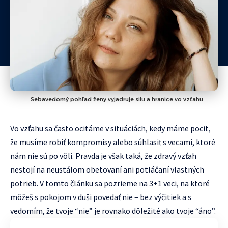
Sebavedomý pohľad ženy vyjadruje silu a hranice vo vzťahu.
Vo vzťahu sa často ocitáme v situáciách, kedy máme pocit,
že musíme robiť kompromisy alebo súhlasiť s vecami, ktoré
nám nie sú po vôli. Pravda je však taká, že zdravý vzťah
nestojí na neustálom obetovaní ani potláčaní vlastných
potrieb. V tomto článku sa pozrieme na 3+1 veci, na ktoré
môžeš s pokojom v duši povedať nie – bez výčitiek a s
vedomím, že tvoje “nie” je rovnako dôležité ako tvoje “áno”.