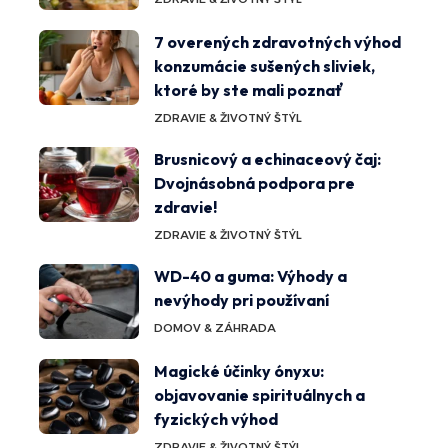
7 overených zdravotných výhod
konzumácie sušených sliviek,
ktoré by ste mali poznať
ZDRAVIE & ŽIVOTNÝ ŠTÝL
Brusnicový a echinaceový čaj:
Dvojnásobná podpora pre
zdravie!
ZDRAVIE & ŽIVOTNÝ ŠTÝL
WD-40 a guma: Výhody a
nevýhody pri používaní
DOMOV & ZÁHRADA
Magické účinky ónyxu:
objavovanie spirituálnych a
fyzických výhod
ZDRAVIE & ŽIVOTNÝ ŠTÝL