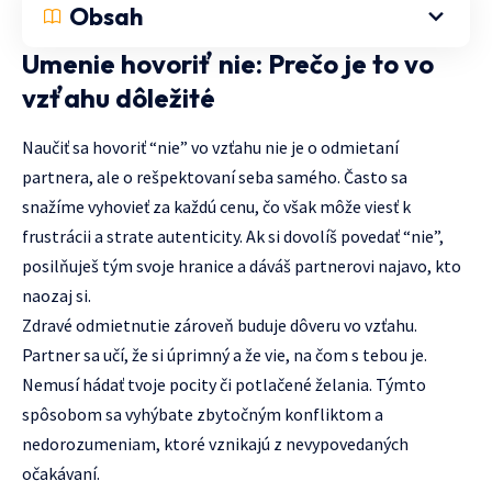
Obsah
Umenie hovoriť nie: Prečo je to vo
vzťahu dôležité
Naučiť sa hovoriť “nie” vo vzťahu nie je o odmietaní
partnera, ale o rešpektovaní seba samého. Často sa
snažíme vyhovieť za každú cenu, čo však môže viesť k
frustrácii a strate autenticity. Ak si dovolíš povedať “nie”,
posilňuješ tým svoje hranice a dáváš partnerovi najavo, kto
naozaj si.
Zdravé odmietnutie zároveň buduje dôveru vo vzťahu.
Partner sa učí, že si úprimný a že vie, na čom s tebou je.
Nemusí hádať tvoje pocity či potlačené želania. Týmto
spôsobom sa vyhýbate zbytočným konfliktom a
nedorozumeniam, ktoré vznikajú z nevypovedaných
očakávaní.