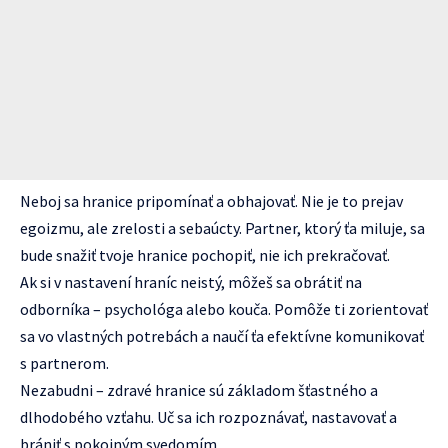
Neboj sa hranice pripomínať a obhajovať. Nie je to prejav
egoizmu, ale zrelosti a sebaúcty. Partner, ktorý ťa miluje, sa
bude snažiť tvoje hranice pochopiť, nie ich prekračovať.
Ak si v nastavení hraníc neistý, môžeš sa obrátiť na
odborníka – psychológa alebo kouča. Pomôže ti zorientovať
sa vo vlastných potrebách a naučí ťa efektívne komunikovať
s partnerom.
Nezabudni – zdravé hranice sú základom šťastného a
dlhodobého vzťahu. Uč sa ich rozpoznávať, nastavovať a
brániť s pokojným svedomím.