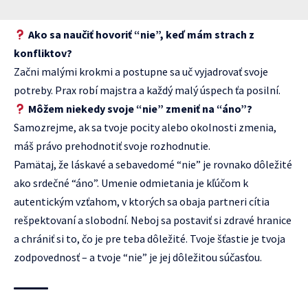
Ako sa naučiť hovoriť “nie”, keď mám strach z
konfliktov?
Začni malými krokmi a postupne sa uč vyjadrovať svoje
potreby. Prax robí majstra a každý malý úspech ťa posilní.
Môžem niekedy svoje “nie” zmeniť na “áno”?
Samozrejme, ak sa tvoje pocity alebo okolnosti zmenia,
máš právo prehodnotiť svoje rozhodnutie.
Pamätaj, že láskavé a sebavedomé “nie” je rovnako dôležité
ako srdečné “áno”. Umenie odmietania je kľúčom k
autentickým vzťahom, v ktorých sa obaja partneri cítia
rešpektovaní a slobodní. Neboj sa postaviť si zdravé hranice
a chrániť si to, čo je pre teba dôležité. Tvoje šťastie je tvoja
zodpovednosť – a tvoje “nie” je jej dôležitou súčasťou.