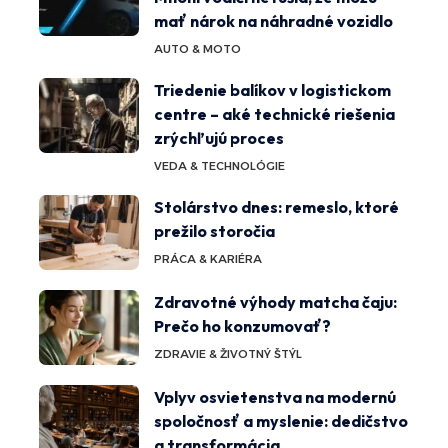
mať nárok na náhradné vozidlo
AUTO & MOTO
Triedenie balíkov v logistickom
centre – aké technické riešenia
zrýchľujú proces
VEDA & TECHNOLÓGIE
Stolárstvo dnes: remeslo, ktoré
prežilo storočia
PRÁCA & KARIÉRA
Zdravotné výhody matcha čaju:
Prečo ho konzumovať?
ZDRAVIE & ŽIVOTNÝ ŠTÝL
Vplyv osvietenstva na modernú
spoločnosť a myslenie: dedičstvo
a transformácia