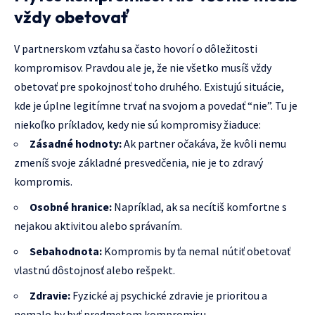
vždy obetovať
V partnerskom vzťahu sa často hovorí o dôležitosti
kompromisov. Pravdou ale je, že nie všetko musíš vždy
obetovať pre spokojnosť toho druhého. Existujú situácie,
kde je úplne legitímne trvať na svojom a povedať “nie”. Tu je
niekoľko príkladov, kedy nie sú kompromisy žiaduce:
Zásadné hodnoty:
Ak partner očakáva, že kvôli nemu
zmeníš svoje základné presvedčenia, nie je to zdravý
kompromis.
Osobné hranice:
Napríklad, ak sa necítiš komfortne s
nejakou aktivitou alebo správaním.
Sebahodnota:
Kompromis by ťa nemal nútiť obetovať
vlastnú dôstojnosť alebo rešpekt.
Zdravie:
Fyzické aj psychické zdravie je prioritou a
nemalo by byť predmetom kompromisu.