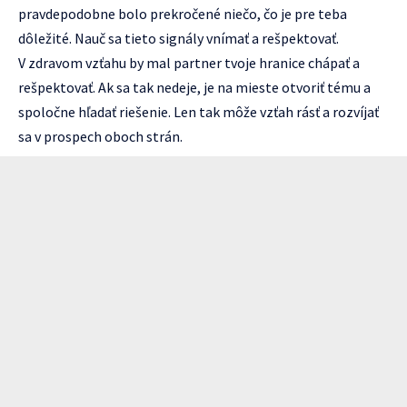
pravdepodobne bolo prekročené niečo, čo je pre teba
dôležité. Nauč sa tieto signály vnímať a rešpektovať.
V zdravom vzťahu by mal partner tvoje hranice chápať a
rešpektovať. Ak sa tak nedeje, je na mieste otvoriť tému a
spoločne hľadať riešenie. Len tak môže vzťah rásť a rozvíjať
sa v prospech oboch strán.