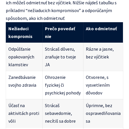
ich môžeš odmietnuť bez výčitiek. Nižšie nájdeš tabuľku s
príkladmi “nežiaducich kompromisov” a odporúčaným
spôsobom, ako ich odmietnuť:
Nežiaduci
Prečo povedať
Ako odmietnuť
kompromis
nie
Odpúšťanie
Strácaš dôveru,
Rázne a jasne,
opakovaných
zraňuje to tvoje
bez výčitiek
klamstiev
JA
Zanedbávanie
Ohrozenie
Otvorene, s
svojho zdravia
fyzickej či
vysvetlením
psychickej pohody
dôvodov
Účasť na
Strácaš
Úprimne, bez
aktivitách proti
sebavedomie,
ospravedlňovania
vôli
necítiš sa dobre
sa