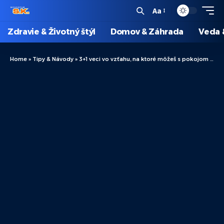
Aa
Zdravie & Životný štýl
Domov & Záhrada
Veda 
Home
»
Tipy & Návody
»
3+1 veci vo vzťahu, na ktoré môžeš s pokojom v duši povedať nie