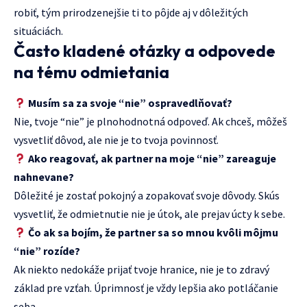
robiť, tým prirodzenejšie ti to pôjde aj v dôležitých
situáciách.
Často kladené otázky a odpovede
na tému odmietania
Musím sa za svoje “nie” ospravedlňovať?
Nie, tvoje “nie” je plnohodnotná odpoveď. Ak chceš, môžeš
vysvetliť dôvod, ale nie je to tvoja povinnosť.
Ako reagovať, ak partner na moje “nie” zareaguje
nahnevane?
Dôležité je zostať pokojný a zopakovať svoje dôvody. Skús
vysvetliť, že odmietnutie nie je útok, ale prejav úcty k sebe.
Čo ak sa bojím, že partner sa so mnou kvôli môjmu
“nie” rozíde?
Ak niekto nedokáže prijať tvoje hranice, nie je to zdravý
základ pre vzťah. Úprimnosť je vždy lepšia ako potláčanie
seba.