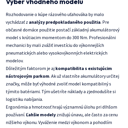
Výber vhodného modelu
Rozhodovanie o kúpe rázového uťahováka by malo
vychádzať z
analýzy predpokladaného použitia
. Pre
občasné domáce použitie postačí základný akumulátorový
model s krútiacim momentom do 300 Nm. Profesionálni
mechanici by mali zvážiť investíciu do výkonnejších
pneumatických alebo vysokovýkonných elektrických
modelov.
Dôležitým faktorom je aj
kompatibilita s existujúcim
nástrojovým parkom
. Ak už vlastníte akumulátory určitej
značky, môže byť výhodné zvoliť model kompatibilný s
týmito batériami. Tým ušetríte náklady a zjednodušíte si
logistiku nabíjania.
Ergonómia a hmotnosť hrajú významnú úlohu pri dlhšom
používaní.
Ľahšie modely
znižujú únavu, ale často za cenu
nižšieho výkonu. Vyváženie medzi výkonom a pohodlím