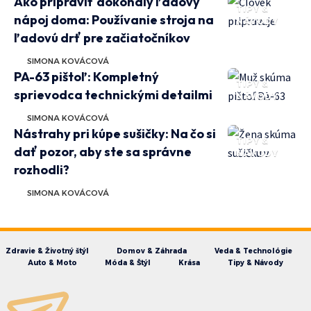
Ako pripraviť dokonalý ľadový
TIPY &
nápoj doma: Používanie stroja na
NÁVODY
ľadovú drť pre začiatočníkov
SIMONA KOVÁCOVÁ
PA-63 pištoľ: Kompletný
TIPY &
sprievodca technickými detailmi
NÁVODY
SIMONA KOVÁCOVÁ
Nástrahy pri kúpe sušičky: Na čo si
TIPY &
dať pozor, aby ste sa správne
NÁVODY
rozhodli?
SIMONA KOVÁCOVÁ
Zdravie & Životný štýl
Domov & Záhrada
Veda & Technológie
Auto & Moto
Móda & Štýl
Krása
Tipy & Návody