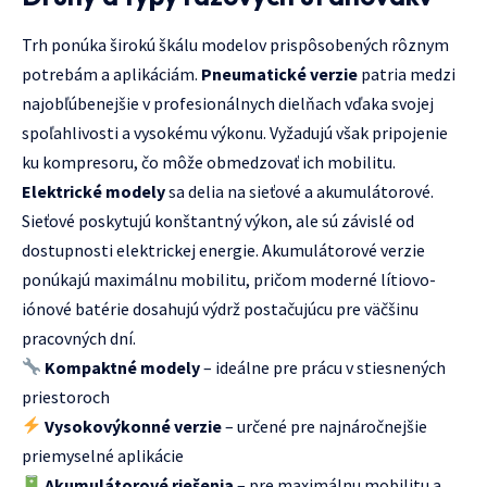
Trh ponúka širokú škálu modelov prispôsobených rôznym
potrebám a aplikáciám.
Pneumatické verzie
patria medzi
najobľúbenejšie v profesionálnych dielňach vďaka svojej
spoľahlivosti a vysokému výkonu. Vyžadujú však pripojenie
ku kompresoru, čo môže obmedzovať ich mobilitu.
Elektrické modely
sa delia na sieťové a akumulátorové.
Sieťové poskytujú konštantný výkon, ale sú závislé od
dostupnosti elektrickej energie. Akumulátorové verzie
ponúkajú maximálnu mobilitu, pričom moderné lítiovo-
iónové batérie dosahujú výdrž postačujúcu pre väčšinu
pracovných dní.
Kompaktné modely
– ideálne pre prácu v stiesnených
priestoroch
Vysokovýkonné verzie
– určené pre najnáročnejšie
priemyselné aplikácie
Akumulátorové riešenia
– pre maximálnu mobilitu a