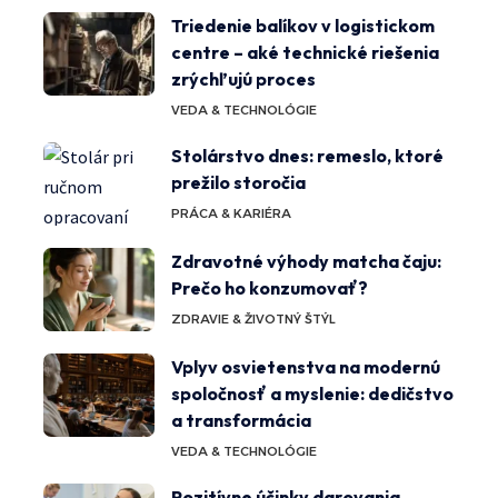
Triedenie balíkov v logistickom
centre – aké technické riešenia
zrýchľujú proces
VEDA & TECHNOLÓGIE
Stolárstvo dnes: remeslo, ktoré
prežilo storočia
PRÁCA & KARIÉRA
Zdravotné výhody matcha čaju:
Prečo ho konzumovať?
ZDRAVIE & ŽIVOTNÝ ŠTÝL
Vplyv osvietenstva na modernú
spoločnosť a myslenie: dedičstvo
a transformácia
VEDA & TECHNOLÓGIE
Pozitívne účinky darovania