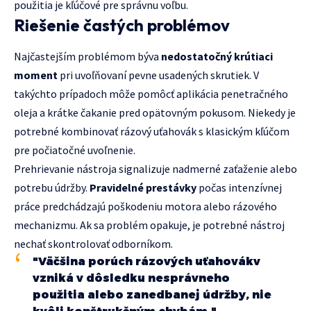
použitia je kľúčové pre správnu voľbu.
Riešenie častých problémov
Najčastejším problémom býva
nedostatočný krútiaci
moment
pri uvoľňovaní pevne usadených skrutiek. V
takýchto prípadoch môže pomôcť aplikácia penetračného
oleja a krátke čakanie pred opätovným pokusom. Niekedy je
potrebné kombinovať rázový uťahovák s klasickým kľúčom
pre počiatočné uvoľnenie.
Prehrievanie nástroja signalizuje nadmerné zaťaženie alebo
potrebu údržby.
Pravidelné prestávky
počas intenzívnej
práce predchádzajú poškodeniu motora alebo rázového
mechanizmu. Ak sa problém opakuje, je potrebné nástroj
nechať skontrolovať odborníkom.
"Väčšina porúch rázových uťahovákv
vzniká v dôsledku nesprávneho
použitia alebo zanedbanej údržby, nie