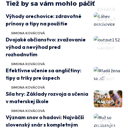
Tiež by sa vám mohlo páčiť
ZDRAVIE
&
Výhody orechovice: zdravotné
ŽIVOTNÝ
prínosy a tipy na použitie
ŠTÝL
SIMONA KOVÁCOVÁ
Dvojaké občianstvo: zvažovanie
TIPY &
výhod a nevýhod pred
NÁVODY
rozhodnutím
SIMONA KOVÁCOVÁ
Efektívne učenie sa angličtiny:
TIPY &
tipy a triky pre úspech
NÁVODY
SIMONA KOVÁCOVÁ
Sila hry: Základy rozvoja a učenia
TIPY &
v materskej škole
NÁVODY
SIMONA KOVÁCOVÁ
Význam snov o hadovi: Najväčší
TIPY &
slovenský snár s kompletným
NÁVODY