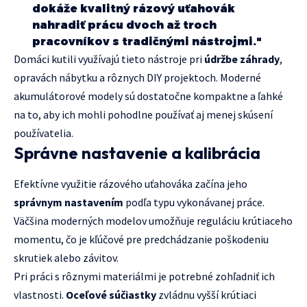
dokáže kvalitný rázový uťahovák
nahradiť prácu dvoch až troch
pracovníkov s tradičnými nástrojmi."
Domáci kutili využívajú tieto nástroje pri
údržbe záhrady
,
opravách nábytku a rôznych DIY projektoch. Moderné
akumulátorové modely sú dostatočne kompaktne a ľahké
na to, aby ich mohli pohodlne používať aj menej skúsení
používatelia.
Správne nastavenie a kalibrácia
Efektívne využitie rázového uťahováka začína jeho
správnym nastavením
podľa typu vykonávanej práce.
Väčšina moderných modelov umožňuje reguláciu krútiaceho
momentu, čo je kľúčové pre predchádzanie poškodeniu
skrutiek alebo závitov.
Pri práci s rôznymi materiálmi je potrebné zohľadniť ich
vlastnosti.
Oceľové súčiastky
zvládnu vyšší krútiaci