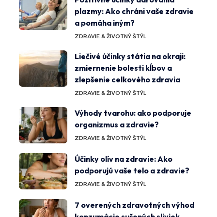
plazmy: Ako chráni vaše zdravie
a pomáha iným?
ZDRAVIE & ŽIVOTNÝ ŠTÝL
Liečivé účinky státia na okraji:
zmiernenie bolesti kĺbov a
zlepšenie celkového zdravia
ZDRAVIE & ŽIVOTNÝ ŠTÝL
Výhody tvarohu: ako podporuje
organizmus a zdravie?
ZDRAVIE & ŽIVOTNÝ ŠTÝL
Účinky olív na zdravie: Ako
podporujú vaše telo a zdravie?
ZDRAVIE & ŽIVOTNÝ ŠTÝL
7 overených zdravotných výhod
konzumácie sušených sliviek,