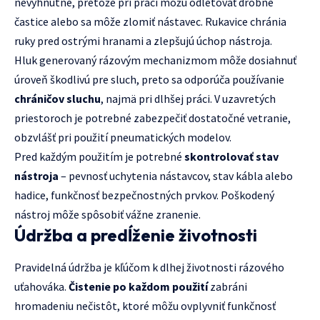
nevyhnutné, pretože pri práci môžu odletovať drobné
častice alebo sa môže zlomiť nástavec. Rukavice chránia
ruky pred ostrými hranami a zlepšujú úchop nástroja.
Hluk generovaný rázovým mechanizmom môže dosiahnuť
úroveň škodlivú pre sluch, preto sa odporúča používanie
chráničov sluchu
, najmä pri dlhšej práci. V uzavretých
priestoroch je potrebné zabezpečiť dostatočné vetranie,
obzvlášť pri použití pneumatických modelov.
Pred každým použitím je potrebné
skontrolovať stav
nástroja
– pevnosť uchytenia nástavcov, stav kábla alebo
hadice, funkčnosť bezpečnostných prvkov. Poškodený
nástroj môže spôsobiť vážne zranenie.
Údržba a predĺženie životnosti
Pravidelná údržba je kľúčom k dlhej životnosti rázového
uťahováka.
Čistenie po každom použití
zabráni
hromadeniu nečistôt, ktoré môžu ovplyvniť funkčnosť