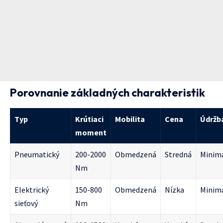
Porovnanie základných charakteristik
Typ
Krútiaci
Mobilita
Cena
Údržb
moment
Pneumatický
200-2000
Obmedzená
Stredná
Minim
Nm
Elektrický
150-800
Obmedzená
Nízka
Minim
sieťový
Nm