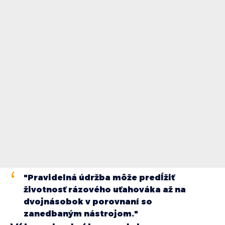
"Pravidelná údržba môže predĺžiť
životnosť rázového uťahováka až na
dvojnásobok v porovnaní so
zanedbaným nástrojom."