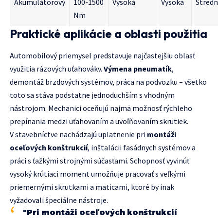
Akumulátorový
100-1500
Vysoká
Vysoká
Stred
Nm
Praktické aplikácie a oblasti použitia
Automobilový priemysel predstavuje najčastejšiu oblasť
využitia rázových uťahovákv.
Výmena pneumatík
,
demontáž brzdových systémov, práca na podvozku – všetko
toto sa stáva podstatne jednoduchším s vhodným
nástrojom. Mechanici oceňujú najmä možnosť rýchleho
prepínania medzi uťahovaním a uvoľňovaním skrutiek.
V stavebníctve nachádzajú uplatnenie pri
montáži
oceľových konštrukcií
, inštalácii fasádnych systémov a
práci s ťažkými strojnými súčasťami. Schopnosť vyvinúť
vysoký krútiaci moment umožňuje pracovať s veľkými
priemernými skrutkami a maticami, ktoré by inak
vyžadovali špeciálne nástroje.
"Pri montáži oceľových konštrukcií