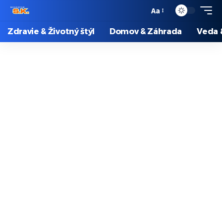
Aa
Zdravie & Životný štýl
Domov & Záhrada
Veda 