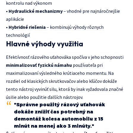
kontrolu nad výkonom
•
Hydraulické mechanizmy
– vhodné pre najnáročnejšie
aplikácie
•
Hybridné riešenia
– kombinujú výhody rôznych
technológií
Hlavné výhody využitia
Efektívnosť rázového uťahováka spočíva v jeho schopnosti
minimalizovať fyzickú námahu
používateľa pri
maximalizovaní výsledného krútiaceho momentu. Na
rozdiel od klasických skrutkovačov alebo kľúčov dokáže
tento nástroj vyvinúť silu, ktorá by inak vyžadovala značné
úsilie alebo použitie ďalších nástrojov.
"Správne použitý rázový uťahovák
dokáže znížiť čas potrebný na
demontáž kolesa automobilu z 15
minút na menej ako 3 minúty."