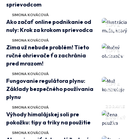
sprievodcom
SIMONA KOVÁCOVÁ
Ako začať online podnikanie od
TIPY &
nuly: Krok za krokom sprievodca
NÁVODY
SIMONA KOVÁCOVÁ
Zima už nebude problém! Tieto
TIPY &
ručné ohrievače ťa zachránia
NÁVODY
pred mrazom!
SIMONA KOVÁCOVÁ
Fungovanie regulátora plynu:
TIPY &
Základy bezpečného používania
NÁVODY
plynu
ZDRAVIE
SIMONA KOVÁCOVÁ
&
Výhody himalájskej soli pre
ŽIVOTNÝ
pokožku: tipy a triky na použitie
ŠTÝL
SIMONA KOVÁCOVÁ