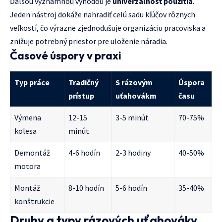
Ďalšou významnou výhodou je
univerzálnosť použitia
.
Jeden nástroj dokáže nahradiť celú sadu kľúčov rôznych
veľkostí, čo výrazne zjednodušuje organizáciu pracoviska a
znižuje potrebný priestor pre uloženie náradia.
Časové úspory v praxi
Typ práce
Tradičný
S rázovým
Úspora
prístup
uťahovákm
času
Výmena
12-15
3-5 minút
70-75%
kolesa
minút
Demontáž
4-6 hodín
2-3 hodiny
40-50%
motora
Montáž
8-10 hodín
5-6 hodín
35-40%
konštrukcie
Druhy a typy rázových uťahovákv