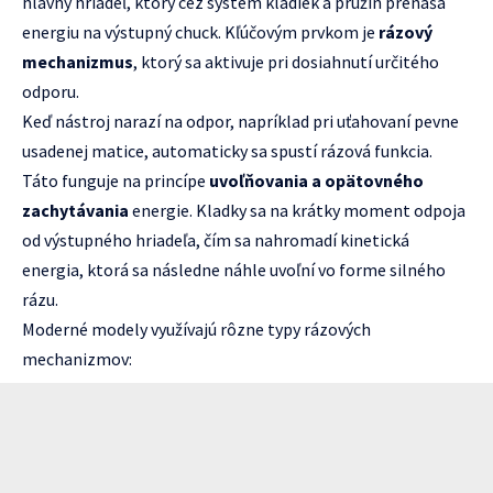
hlavný hriadeľ, ktorý cez systém kladiek a pružín prenáša
energiu na výstupný chuck. Kľúčovým prvkom je
rázový
mechanizmus
, ktorý sa aktivuje pri dosiahnutí určitého
odporu.
Keď nástroj narazí na odpor, napríklad pri uťahovaní pevne
usadenej matice, automaticky sa spustí rázová funkcia.
Táto funguje na princípe
uvoľňovania a opätovného
zachytávania
energie. Kladky sa na krátky moment odpoja
od výstupného hriadeľa, čím sa nahromadí kinetická
energia, ktorá sa následne náhle uvoľní vo forme silného
rázu.
Moderné modely využívajú rôzne typy rázových
mechanizmov: