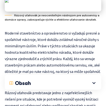
Rázový uťahovák je neoceniteľným nástrojom pre autoservisy a
domáce opravy, zabezpečuje rýchle a efektívne uťahovanie skrutiek.
Moderné stavebníctvo a opravárenstvo si vyžadujú presné a
spoľahlivé nástroje, ktoré dokážu zvládnuť náročné úlohy s
minimálnym úsilím. Práve v týchto situáciách sa ukazuje
hodnota kvalitného elektrického náradia, ktoré dokáže
výrazne zjednodušiť a zrýchliť prácu. Každý, kto sa venuje
stavebným prácam alebo automobilovému servisu, vie, aké
dôležité je mať po ruke nástroj, na ktorý sa môže spoľahnúť.
Obsah
Rázový uťahovák predstavuje jedno z najefektívnejších
riešení pre situácie, kde je potrebné vyvinúť vysoký krútiaci
moment pri uťahovaní alebo uvoľňovaní skrutiek a matíc.