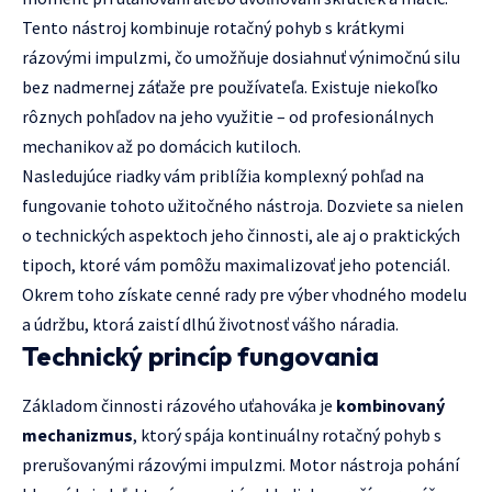
Tento nástroj kombinuje rotačný pohyb s krátkymi
rázovými impulzmi, čo umožňuje dosiahnuť výnimočnú silu
bez nadmernej záťaže pre používateľa. Existuje niekoľko
rôznych pohľadov na jeho využitie – od profesionálnych
mechanikov až po domácich kutiloch.
Nasledujúce riadky vám priblížia komplexný pohľad na
fungovanie tohoto užitočného nástroja. Dozviete sa nielen
o technických aspektoch jeho činnosti, ale aj o praktických
tipoch, ktoré vám pomôžu maximalizovať jeho potenciál.
Okrem toho získate cenné rady pre výber vhodného modelu
a údržbu, ktorá zaistí dlhú životnosť vášho náradia.
Technický princíp fungovania
Základom činnosti rázového uťahováka je
kombinovaný
mechanizmus
, ktorý spája kontinuálny rotačný pohyb s
prerušovanými rázovými impulzmi. Motor nástroja pohání