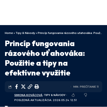
Home
»
Tipy & Návody
»
Princíp fungovania rázového uťahováka: Použitie a tipy na efektívne využitie
Princíp fungovania
rázového uťahováka:
Použitie a tipy na
efektívne využitie
MIN. PREČÍTANIE 11
SIMONA KOVÁCOVÁ
TIPY & NÁVODY
POSLEDNÁ AKTUALIZÁCIA: 2026.05.24. 12:51