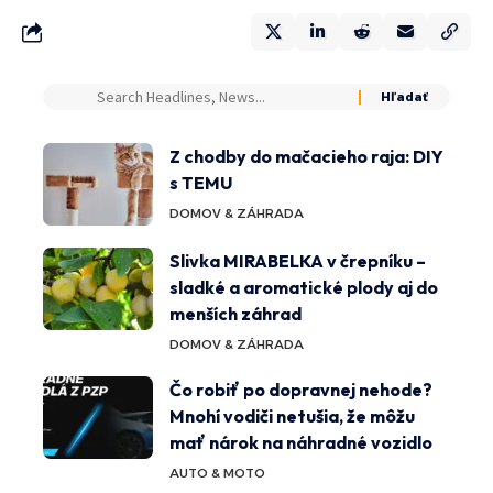
Z chodby do mačacieho raja: DIY
s TEMU
DOMOV & ZÁHRADA
Slivka MIRABELKA v črepníku –
sladké a aromatické plody aj do
menších záhrad
DOMOV & ZÁHRADA
Čo robiť po dopravnej nehode?
Mnohí vodiči netušia, že môžu
mať nárok na náhradné vozidlo
AUTO & MOTO