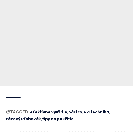
TAGGED:
efektívne využitie
nástroje a technika
rázový uťahovák
tipy na použitie