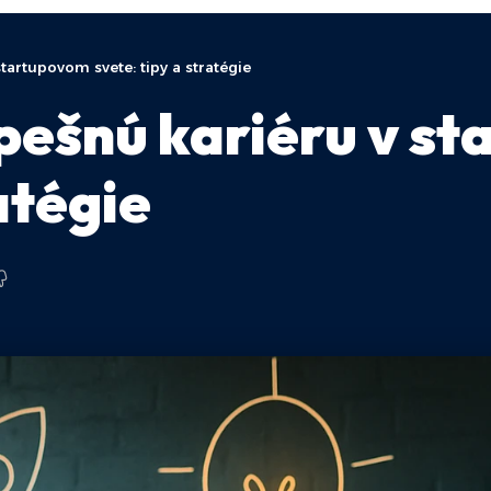
tartupovom svete: tipy a stratégie
pešnú kariéru v s
atégie