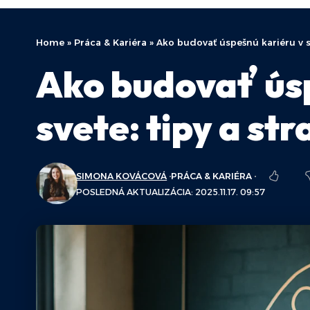
Home
»
Práca & Kariéra
»
Ako budovať úspešnú kariéru v s
Ako budovať ús
svete: tipy a str
SIMONA KOVÁCOVÁ
PRÁCA & KARIÉRA
POSLEDNÁ AKTUALIZÁCIA: 2025.11.17. 09:57