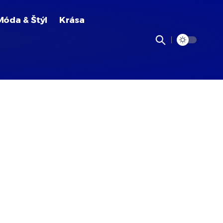
Móda & Štýl
Krása