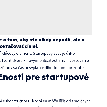
 o tom, aby ste nikdy nepadli, ale o
okračovať ďalej."
 kľúčový element. Startupový svet je úzko
voriť dvere k novým príležitostiam. Investovanie
zťahov sa často vyplatí v dlhodobom horizonte.
čností pre startupové
ý súbor zručností, ktoré sa môžu líšiť od tradičných