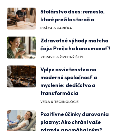
Stolárstvo dnes: remeslo,
ktoré prežilo storočia
PRÁCA & KARIÉRA
Zdravotné výhody matcha
čaju: Prečo ho konzumovať?
ZDRAVIE & ŽIVOTNÝ ŠTÝL
Vplyv osvietenstva na
modernú spoločnosť a
myslenie: dedičstvo a
transformácia
VEDA & TECHNOLÓGIE
Pozitívne účinky darovania
plazmy: Ako chráni vaše
zdravie a pomáha iným?