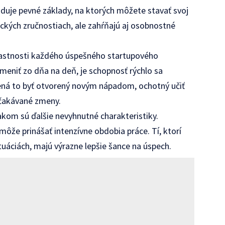
aduje pevné základy, na ktorých môžete stavať svoj
ických zručnostiach, ale zahŕňajú aj osobnostné
lastnosti každého úspešného startupového
zmeniť zo dňa na deň, je schopnosť rýchlo sa
ená to byť otvorený novým nápadom, ochotný učiť
očakávané zmeny.
kom sú ďalšie nevyhnutné charakteristiky.
môže prinášať intenzívne obdobia práce. Tí, ktorí
uáciách, majú výrazne lepšie šance na úspech.