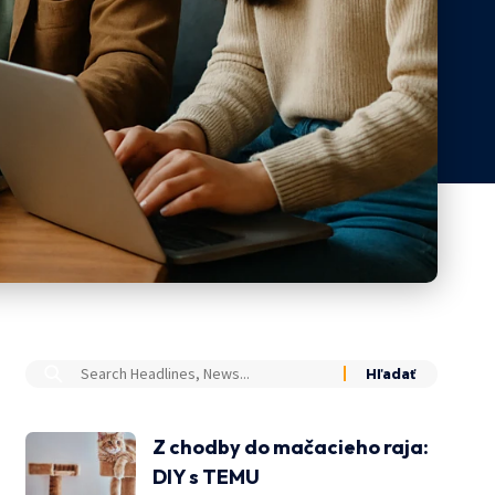
Z chodby do mačacieho raja:
DIY s TEMU