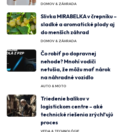
DOMOV & ZÁHRADA
Slivka MIRABELKA v črepníku –
sladké a aromatické plody aj
do menších záhrad
DOMOV & ZÁHRADA
Čo robiť po dopravnej
nehode? Mnohí vodiči
netušia, že môžu mať nárok
na náhradné vozidlo
AUTO & MOTO
Triedenie balíkov v
logistickom centre – aké
technické riešenia zrýchľujú
proces
VEDA & TECHNOLÓGIE