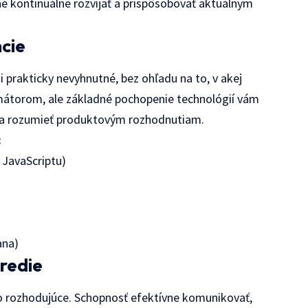
né kontinuálne rozvíjať a prispôsobovať aktuálnym
ncie
 prakticky nevyhnutné, bez ohľadu na to, v akej
amátorom, ale základné pochopenie technológií vám
a rozumieť produktovým rozhodnutiam.
:
 JavaScriptu)
ana)
tredie
o rozhodujúce. Schopnosť efektívne komunikovať,