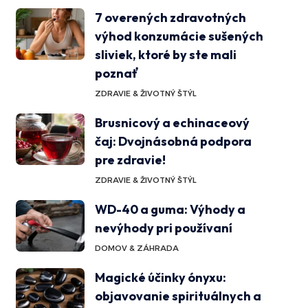
7 overených zdravotných
výhod konzumácie sušených
sliviek, ktoré by ste mali
poznať
ZDRAVIE & ŽIVOTNÝ ŠTÝL
Brusnicový a echinaceový
čaj: Dvojnásobná podpora
pre zdravie!
ZDRAVIE & ŽIVOTNÝ ŠTÝL
WD-40 a guma: Výhody a
nevýhody pri používaní
DOMOV & ZÁHRADA
Magické účinky ónyxu:
objavovanie spirituálnych a