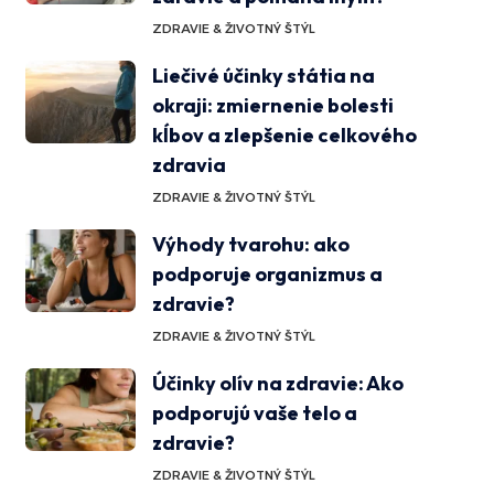
ZDRAVIE & ŽIVOTNÝ ŠTÝL
Liečivé účinky státia na
okraji: zmiernenie bolesti
kĺbov a zlepšenie celkového
zdravia
ZDRAVIE & ŽIVOTNÝ ŠTÝL
Výhody tvarohu: ako
podporuje organizmus a
zdravie?
ZDRAVIE & ŽIVOTNÝ ŠTÝL
Účinky olív na zdravie: Ako
podporujú vaše telo a
zdravie?
ZDRAVIE & ŽIVOTNÝ ŠTÝL