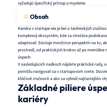
vyžadujú špecifický prístup a myslenie.
Obsah
Kariéra v startupe nie je len o technických zručno
komplexný ekosystém, kde sa stretáva podnikavosť
adaptovať. Existuje množstvo perspektív na to, a
prostredí, od praktických krokov až po mentálne 
úspech.
V nasledujúcich riadkoch nájdete praktické rady,
pomôžu navigovať sa v startupovom svete. Dozviete
kľúčové zručnosti a ako sa vyhnúť najčastejším ch
Základné piliere úsp
kariéry