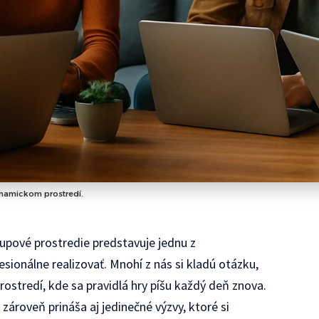
ynamickom prostredí.
upové prostredie predstavuje jednu z
sionálne realizovať. Mnohí z nás si kladú otázku,
stredí, kde sa pravidlá hry píšu každý deň znova.
ároveň prináša aj jedinečné výzvy, ktoré si