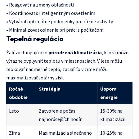
• Reagovať na zmeny oblačnosti
• Koordinovať s inteligentným osvetlením
• Vytvárať optimálne podmienky pre rôzne aktivity
• Minimalizovať oslnenie pri práci s počítačom
Tepelná regulácia
Žalúzie fungujú ako
prirodzená klimatizácia
, ktorá môže
výrazne ovplyvniť teplotu v miestnostiach. V lete môžu
blokovať nadmerné teplo, zatiaľ čo v zime môžu
maximalizovať solárny zisk.
Ročné
Stratégia
Úspora
obdobie
energie
Leto
Zatvorenie počas
15-30% na
najhorúcejších hodín
klimatizácii
Zima
Maximalizácia slnečného
10-25% na