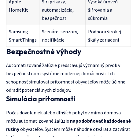
Apple
Siri príkazy,
Vysoká úroveň
HomeKit
automatizácia,
šifrovania a
bezpečnosť
súkromia
Samsung
Scenáre, senzory,
Podpora širokej
SmartThings
notifikácie
škály zariadení
Bezpečnostné výhody
Automatizované žalúzie predstavujú významný prvok v
bezpečnostnom systéme modernej domácnosti. Ich
schopnosť simulovať prítomnosť obyvateľov môže účinne
odradiť potenciálnych zlodejov.
Simulácia prítomnosti
Počas dovoleniek alebo dlhších pobytov mimo domova
môžu automatizované žalúzie
napodobňovať každodenné
rutiny
obyvateľov. Systém môže náhodne otvárať a zatvárať