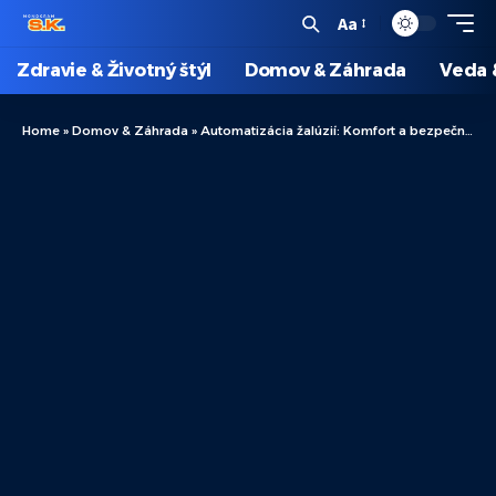
Aa
Zdravie & Životný štýl
Domov & Záhrada
Veda 
Home
»
Domov & Záhrada
»
Automatizácia žalúzií: Komfort a bezpečnosť v moderných domácnostiach