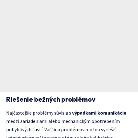
Riešenie bežných problémov
Najčastejšie problémy súvisia s
výpadkami komunikácie
medzi zariadeniami alebo mechanickým opotrebením
pohyblivých častí. Väčšinu problémov možno vyriešiť
jednoduchým reštartom systému alebo kalibráciou.