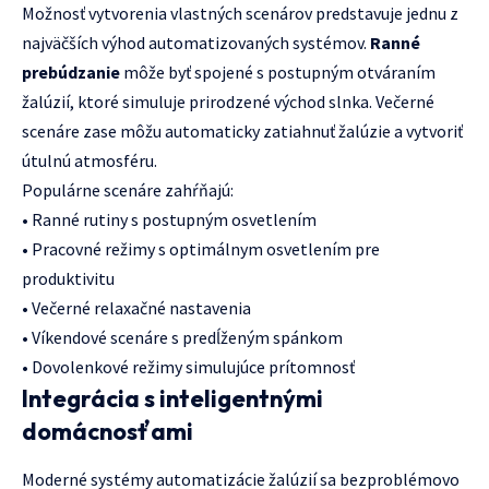
Možnosť vytvorenia vlastných scenárov predstavuje jednu z
najväčších výhod automatizovaných systémov.
Ranné
prebúdzanie
môže byť spojené s postupným otváraním
žalúzií, ktoré simuluje prirodzené východ slnka. Večerné
scenáre zase môžu automaticky zatiahnuť žalúzie a vytvoriť
útulnú atmosféru.
Populárne scenáre zahŕňajú:
• Ranné rutiny s postupným osvetlením
• Pracovné režimy s optimálnym osvetlením pre
produktivitu
• Večerné relaxačné nastavenia
• Víkendové scenáre s predĺženým spánkom
• Dovolenkové režimy simulujúce prítomnosť
Integrácia s inteligentnými
domácnosťami
Moderné systémy automatizácie žalúzií sa bezproblémovo