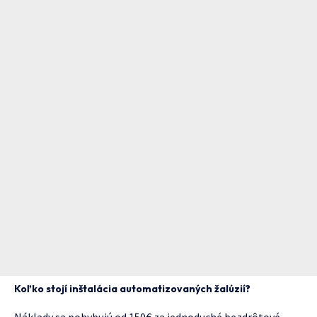
Koľko stojí inštalácia automatizovaných žalúzií?
Náklady sa pohybujú od 150€ za jednoduché bezdrôtové