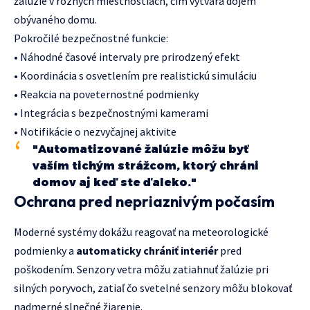
žalúzie v rôznych miestnostiach, čím vytvára dojem
obývaného domu.
Pokročilé bezpečnostné funkcie:
• Náhodné časové intervaly pre prirodzený efekt
• Koordinácia s osvetlením pre realistickú simuláciu
• Reakcia na poveternostné podmienky
• Integrácia s bezpečnostnými kamerami
• Notifikácie o nezvyčajnej aktivite
"Automatizované žalúzie môžu byť
vaším tichým strážcom, ktorý chráni
domov aj keď ste ďaleko."
Ochrana pred nepriaznivým počasím
Moderné systémy dokážu reagovať na meteorologické
podmienky a
automaticky chrániť interiér
pred
poškodením. Senzory vetra môžu zatiahnuť žalúzie pri
silných poryvoch, zatiaľ čo svetelné senzory môžu blokovať
nadmerné slnečné žiarenie.