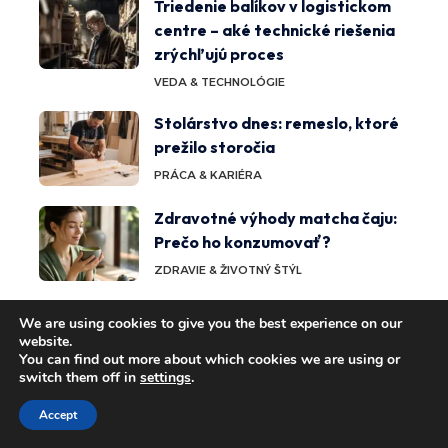
Triedenie balíkov v logistickom
centre – aké technické riešenia
zrýchľujú proces
VEDA & TECHNOLÓGIE
Stolárstvo dnes: remeslo, ktoré
prežilo storočia
PRÁCA & KARIÉRA
Zdravotné výhody matcha čaju:
Prečo ho konzumovať?
ZDRAVIE & ŽIVOTNÝ ŠTÝL
Vplyv osvietenstva na modernú
We are using cookies to give you the best experience on our
spoločnosť a myslenie: dedičstvo
website.
You can find out more about which cookies we are using or
a transformácia
switch them off in
settings
.
VEDA & TECHNOLÓGIE
Accept
Pozitívne účinky darovania