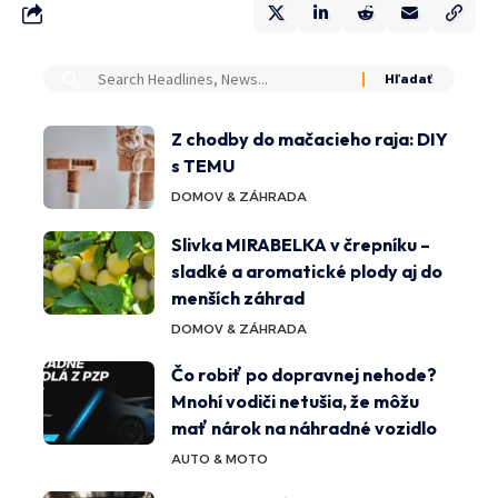
Z chodby do mačacieho raja: DIY
s TEMU
DOMOV & ZÁHRADA
Slivka MIRABELKA v črepníku –
sladké a aromatické plody aj do
menších záhrad
DOMOV & ZÁHRADA
Čo robiť po dopravnej nehode?
Mnohí vodiči netušia, že môžu
mať nárok na náhradné vozidlo
AUTO & MOTO