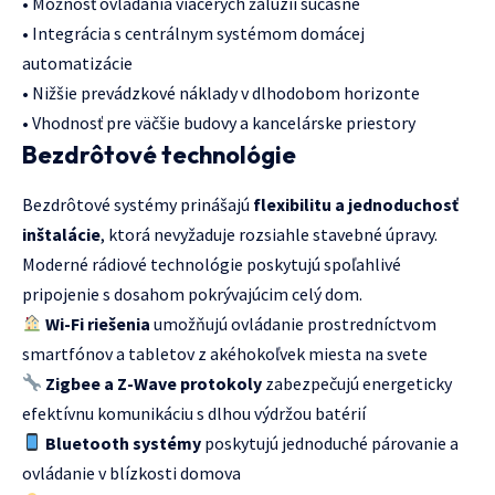
• Možnosť ovládania viacerých žalúzií súčasne
• Integrácia s centrálnym systémom domácej
automatizácie
• Nižšie prevádzkové náklady v dlhodobom horizonte
• Vhodnosť pre väčšie budovy a kancelárske priestory
Bezdrôtové technológie
Bezdrôtové systémy prinášajú
flexibilitu a jednoduchosť
inštalácie
, ktorá nevyžaduje rozsiahle stavebné úpravy.
Moderné rádiové technológie poskytujú spoľahlivé
pripojenie s dosahom pokrývajúcim celý dom.
Wi-Fi riešenia
umožňujú ovládanie prostredníctvom
smartfónov a tabletov z akéhokoľvek miesta na svete
Zigbee a Z-Wave protokoly
zabezpečujú energeticky
efektívnu komunikáciu s dlhou výdržou batérií
Bluetooth systémy
poskytujú jednoduché párovanie a
ovládanie v blízkosti domova