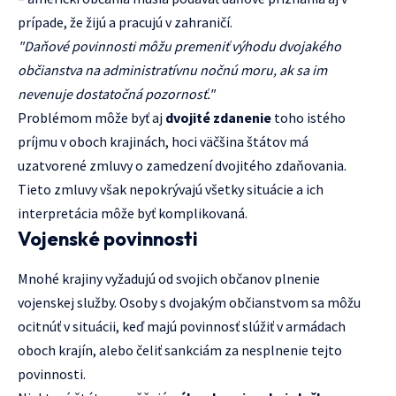
prípade, že žijú a pracujú v zahraničí.
"Daňové povinnosti môžu premeniť výhodu dvojakého
občianstva na administratívnu nočnú moru, ak sa im
nevenuje dostatočná pozornosť."
Problémom môže byť aj
dvojité zdanenie
toho istého
príjmu v oboch krajinách, hoci väčšina štátov má
uzatvorené zmluvy o zamedzení dvojitého zdaňovania.
Tieto zmluvy však nepokrývajú všetky situácie a ich
interpretácia môže byť komplikovaná.
Vojenské povinnosti
Mnohé krajiny vyžadujú od svojich občanov plnenie
vojenskej služby. Osoby s dvojakým občianstvom sa môžu
ocitnúť v situácii, keď majú povinnosť slúžiť v armádach
oboch krajín, alebo čeliť sankciám za nesplnenie tejto
povinnosti.