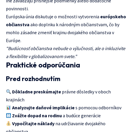
iné zavádzajú prísnejšie podmienky alebo dodatočné
povinnosti.
Európska únia diskutuje o možnosti vytvorenia
európskeho
občianstva
ako doplnku k národným občianstvam, čo by
mohlo zásadne zmeniť krajinu dvojakého občianstva v
Európe.
"Budúcnosť občianstva nebude o výlučnosti, ale o inkluzivite
a flexibilite v globalizovanom svete."
Praktické odporúčania
Pred rozhodnutím
Dôkladne preskúmajte
právne dôsledky v oboch
krajinách
Analyzujte daňové implikácie
s pomocou odborníkov
Zvážte dopad na rodinu
a budúce generácie
Vypočítajte náklady
na udržiavanie dvojakého
občianstva