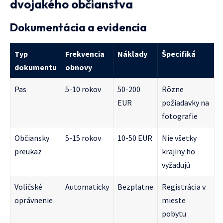
dvojakého občianstva
Dokumentácia a evidencia
Typ
Frekvencia
Náklady
Špecifiká
dokumentu
obnovy
Pas
5-10 rokov
50-200
Rôzne
EUR
požiadavky na
fotografie
Občiansky
5-15 rokov
10-50 EUR
Nie všetky
preukaz
krajiny ho
vyžadujú
Voličské
Automaticky
Bezplatne
Registrácia v
oprávnenie
mieste
pobytu