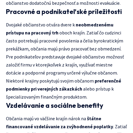
občianstvo dodatočnú bezpečnosť a možnosti evakuácie.
Pracovné a podnikateľské príležitosti
Dvojaké občianstvo otvára dvere k
neobmedzenému
prístupu na pracovný trh
oboch krajín. Zatiaľ čo cudzinci
často potrebujú pracovné povolenia a čelia byrokratickým
prekážkam, občania majú právo pracovať bez obmedzení.
Pre podnikateľov predstavuje dvojaké občianstvo možnosť
založiť firmu v ktorejkoľvek z krajín, využívať miestne
dotácie a podporné programy určené výlučne občanom.
Niektoré krajiny poskytujú svojim občanom
preferenčné
podmienky pri verejných zákazkách
alebo prístup k
špecializovaným finančným produktom.
Vzdelávanie a sociálne benefity
Občania majú vo väčšine krajín nárok na
štátne
financované vzdelávanie za zvýhodnené poplatky
. Zatiaľ