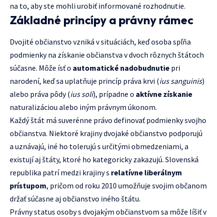
na to, aby ste mohli urobiť informované rozhodnutie.
Základné princípy a právny rámec
Dvojité občianstvo vzniká v situáciách, keď osoba spľňa
podmienky na získanie občianstva v dvoch rôznych štátoch
súčasne. Môže ísť o
automatické nadobudnutie
pri
narodení, keď sa uplatňuje princíp práva krvi (
ius sanguinis
)
alebo práva pôdy (
ius soli
), prípadne o
aktívne získanie
naturalizáciou alebo iným právnym úkonom.
Každý štát má suverénne právo definovať podmienky svojho
občianstva. Niektoré krajiny dvojaké občianstvo podporujú
a uznávajú, iné ho tolerujú s určitými obmedzeniami, a
existují aj štáty, ktoré ho kategoricky zakazujú. Slovenská
republika patrí medzi krajiny s
relatívne liberálnym
prístupom
, pričom od roku 2010 umožňuje svojim občanom
držať súčasne aj občianstvo iného štátu.
Právny status osoby s dvojakým občianstvom sa môže líšiť v