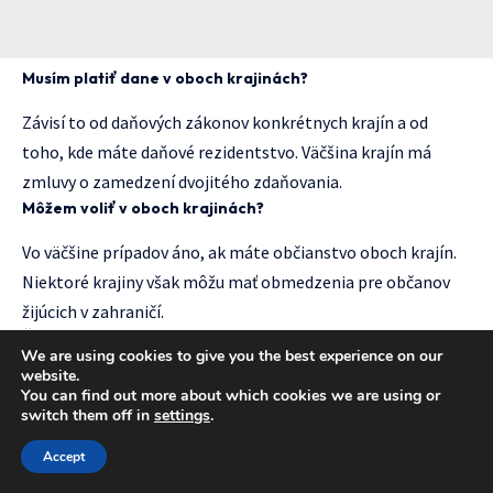
Musím platiť dane v oboch krajinách?
Závisí to od daňových zákonov konkrétnych krajín a od
toho, kde máte daňové rezidentstvo. Väčšina krajín má
zmluvy o zamedzení dvojitého zdaňovania.
Môžem voliť v oboch krajinách?
Vo väčšine prípadov áno, ak máte občianstvo oboch krajín.
Niektoré krajiny však môžu mať obmedzenia pre občanov
žijúcich v zahraničí.
Čo sa stane s mojím dvojakým občianstvom v prípade
We are using cookies to give you the best experience on our
vojny medzi krajinami?
website.
You can find out more about which cookies we are using or
Toto je komplexná situácia, ktorá sa rieši individuálne podľa
switch them off in
settings
.
medzinárodného práva a zákonov konkrétnych krajín. Môže
Accept
dôjsť k pozastaveniu určitých práv alebo povinností.
Aké sú náklady na udržiavanie dvojakého občianstva?