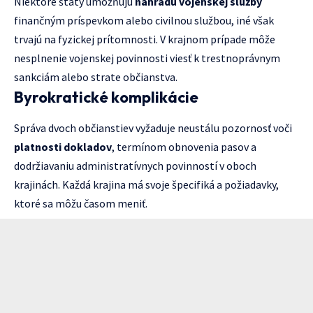
Niektoré štáty umožňujú
náhradu vojenskej služby
finančným príspevkom alebo civilnou službou, iné však
trvajú na fyzickej prítomnosti. V krajnom prípade môže
nesplnenie vojenskej povinnosti viesť k trestnoprávnym
sankciám alebo strate občianstva.
Byrokratické komplikácie
Správa dvoch občianstiev vyžaduje neustálu pozornosť voči
platnosti dokladov
, termínom obnovenia pasov a
dodržiavaniu administratívnych povinností v oboch
krajinách. Každá krajina má svoje špecifiká a požiadavky,
ktoré sa môžu časom meniť.