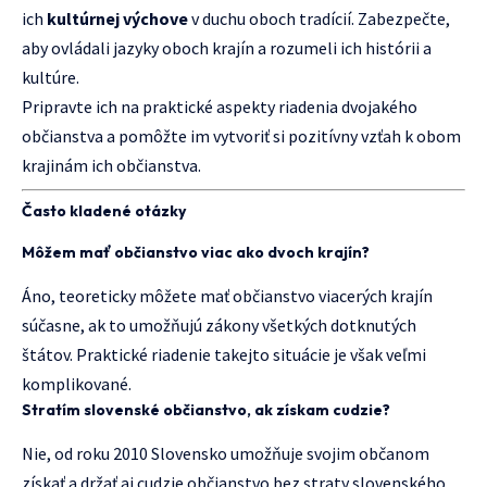
ich
kultúrnej výchove
v duchu oboch tradícií. Zabezpečte,
aby ovládali jazyky oboch krajín a rozumeli ich histórii a
kultúre.
Pripravte ich na praktické aspekty riadenia dvojakého
občianstva a pomôžte im vytvoriť si pozitívny vzťah k obom
krajinám ich občianstva.
Často kladené otázky
Môžem mať občianstvo viac ako dvoch krajín?
Áno, teoreticky môžete mať občianstvo viacerých krajín
súčasne, ak to umožňujú zákony všetkých dotknutých
štátov. Praktické riadenie takejto situácie je však veľmi
komplikované.
Stratím slovenské občianstvo, ak získam cudzie?
Nie, od roku 2010 Slovensko umožňuje svojim občanom
získať a držať aj cudzie občianstvo bez straty slovenského