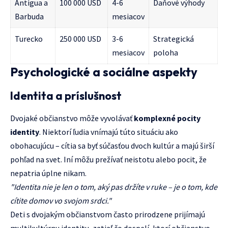
Antigua a
100 000 USD
4-6
Daňové výhody
Barbuda
mesiacov
Turecko
250 000 USD
3-6
Strategická
mesiacov
poloha
Psychologické a sociálne aspekty
Identita a príslušnost
Dvojaké občianstvo môže vyvolávať
komplexné pocity
identity
. Niektorí ľudia vnímajú túto situáciu ako
obohacujúcu – cítia sa byť súčasťou dvoch kultúr a majú širší
pohľad na svet. Iní môžu prežívať neistotu alebo pocit, že
nepatria úplne nikam.
"Identita nie je len o tom, aký pas držíte v ruke – je o tom, kde
cítite domov vo svojom srdci."
Deti s dvojakým občianstvom často prirodzene prijímajú