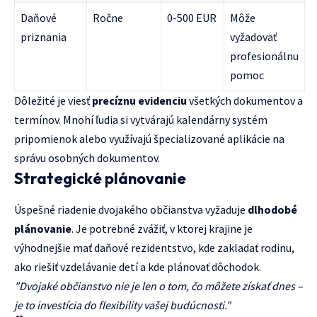
Daňové
Ročne
0-500 EUR
Môže
priznania
vyžadovať
profesionálnu
pomoc
Dôležité je viesť
precíznu evidenciu
všetkých dokumentov a
termínov. Mnohí ľudia si vytvárajú kalendárny systém
pripomienok alebo využívajú špecializované aplikácie na
správu osobných dokumentov.
Strategické plánovanie
Úspešné riadenie dvojakého občianstva vyžaduje
dlhodobé
plánovanie
. Je potrebné zvážiť, v ktorej krajine je
výhodnejšie mať daňové rezidentstvo, kde zakladať rodinu,
ako riešiť vzdelávanie detí a kde plánovať dôchodok.
"Dvojaké občianstvo nie je len o tom, čo môžete získať dnes –
je to investícia do flexibility vašej budúcnosti."