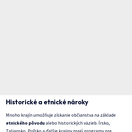
Historické a etnické nároky
Mnoho krajín umožňuje získanie občianstva na základe
etnického pôvodu
alebo historických väzieb. Írsko,
Taliansko, Poľsko a ďalšie krajiny majú programy pre