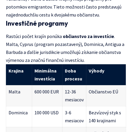
potomkov emigrantov. Tieto možnosti často predstavujú
najjednoduchšiu cestu k dvojakému občianstvu.
Investičné programy
Rastúci počet krajín ponúka
občianstvo za investície
.
Malta, Cyprus (program pozastavený), Dominica, Antigua a
Barbuda a ďalšie jurisdikcie umožňujú získanie občianstva
výmenou za značnú finančnú investíciu.
Krajina
Minimálna
Doba
Výhody
investícia
procesu
Malta
600 000 EUR
12-36
Občianstvo EÚ
mesiacov
Dominica
100 000 USD
3-6
Bezvízový styk s
mesiacov
140 krajinami