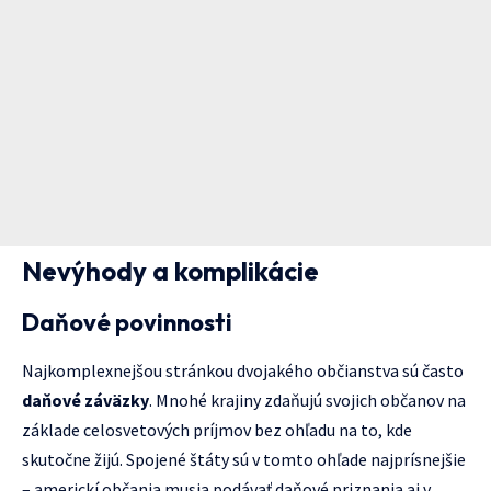
Nevýhody a komplikácie
Daňové povinnosti
Najkomplexnejšou stránkou dvojakého občianstva sú často
daňové záväzky
. Mnohé krajiny zdaňujú svojich občanov na
základe celosvetových príjmov bez ohľadu na to, kde
skutočne žijú. Spojené štáty sú v tomto ohľade najprísnejšie
– americkí občania musia podávať daňové priznania aj v