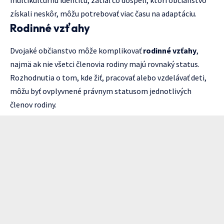
multikultúrnu identitu, zatiaľ čo dospelí, ktorí občianstvo
získali neskôr, môžu potrebovať viac času na adaptáciu.
Rodinné vzťahy
Dvojaké občianstvo môže komplikovať
rodinné vzťahy
,
najmä ak nie všetci členovia rodiny majú rovnaký status.
Rozhodnutia o tom, kde žiť, pracovať alebo vzdelávať deti,
môžu byť ovplyvnené právnym statusom jednotlivých
členov rodiny.