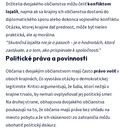
Držitelia dvojakého občianstva môžu čeliť
konfliktom
lojalít
, najmä ak sa krajiny ich občianstva dostanú do
diplomatického sporu alebo dokonca vojnového konfliktu.
Otázka, ktorej krajine dať prednost, môže byť nielen
praktická, ale aj morálna.
"Skutočná lojalita nie je o pasoch – je o hodnotách, ktoré
zastávate, a o tom, ako prispievate k spoločnosti."
Politické práva a povinnosti
Občania s dvojakým občianstvom majú často
právo voliť
v
oboch krajinách, čo vyvoláva otázky o demokratickej
legitimite. Kritici argumentujú, že ľudia, ktorí nežijú v
krajine trvalo, by nemali ovplyvňovať jej politický smer.
Na druhej strane, obhajcovia dvojakého občianstva
poukazujú na to, že občania majú práva bez ohľadu na
miesto pobytu a že ich skúsenosti zo zahraničia môžu
obohatiť politický diskurz.