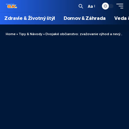
Aa
Zdravie & Životný štýl
Domov & Záhrada
Veda 
Home
»
Tipy & Návody
»
Dvojaké občianstvo: zvažovanie výhod a nevýhod pred rozhodnutím