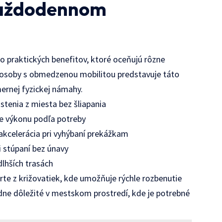
každodennom
 praktických benefitov, ktoré oceňujú rôzne
bo osoby s obmedzenou mobilitou predstavuje táto
ernej fyzickej námahy.
tenia z miesta bez šliapania
e výkonu podľa potreby
 akcelerácia pri vyhýbaní prekážkam
 stúpaní bez únavy
lhších trasách
arte z križovatiek, kde umožňuje rýchle rozbenutie
adne dôležité v mestskom prostredí, kde je potrebné