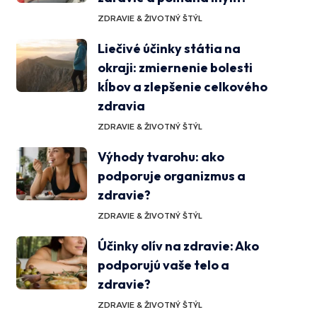
ZDRAVIE & ŽIVOTNÝ ŠTÝL
Liečivé účinky státia na
okraji: zmiernenie bolesti
kĺbov a zlepšenie celkového
zdravia
ZDRAVIE & ŽIVOTNÝ ŠTÝL
Výhody tvarohu: ako
podporuje organizmus a
zdravie?
ZDRAVIE & ŽIVOTNÝ ŠTÝL
Účinky olív na zdravie: Ako
podporujú vaše telo a
zdravie?
ZDRAVIE & ŽIVOTNÝ ŠTÝL