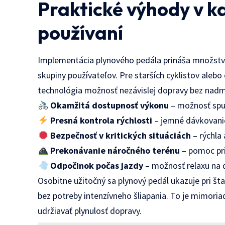
Praktické výhody v 
používaní
Implementácia plynového pedála prináša množstvo
skupiny používateľov. Pre starších cyklistov ale
technológia možnosť nezávislej dopravy bez nadm
Okamžitá dostupnosť výkonu
– možnosť spus
Presná kontrola rýchlosti
– jemné dávkovani
Bezpečnosť v kritických situáciách
– rýchla
Prekonávanie náročného terénu
– pomoc pri
Odpočinok počas jazdy
– možnosť relaxu na d
Osobitne užitočný sa plynový pedál ukazuje pri št
bez potreby intenzívneho šliapania. To je mimori
udržiavať plynulosť dopravy.