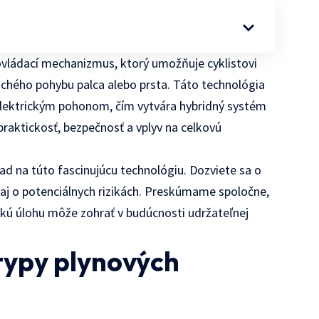
 ovládací mechanizmus, ktorý umožňuje cyklistovi
hého pohybu palca alebo prsta. Táto technológia
elektrickým pohonom, čím vytvára hybridný systém
praktickosť, bezpečnosť a vplyv na celkovú
d na túto fascinujúcu technológiu. Dozviete sa o
 aj o potenciálnych rizikách. Preskúmame spoločne,
kú úlohu môže zohrať v budúcnosti udržateľnej
 typy plynových