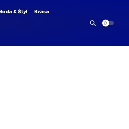
Móda & Štýl
Krása