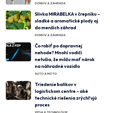
DOMOV & ZÁHRADA
Slivka MIRABELKA v črepníku –
sladké a aromatické plody aj
do menších záhrad
DOMOV & ZÁHRADA
Čo robiť po dopravnej
nehode? Mnohí vodiči
netušia, že môžu mať nárok
na náhradné vozidlo
AUTO & MOTO
Triedenie balíkov v
logistickom centre – aké
technické riešenia zrýchľujú
proces
VEDA & TECHNOLÓGIE