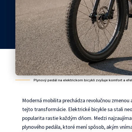
Plynový pedál na elektrickom bicykli zvyšuje komfort a efek
Moderná mobilita prechádza revolučnou zmenou a 
tejto transformácie. Elektrické bicykle sa stali 
popularita rastie každým dňom. Medzi najzaujímav
plynového pedála, ktoré mení spôsob, akým vnímam