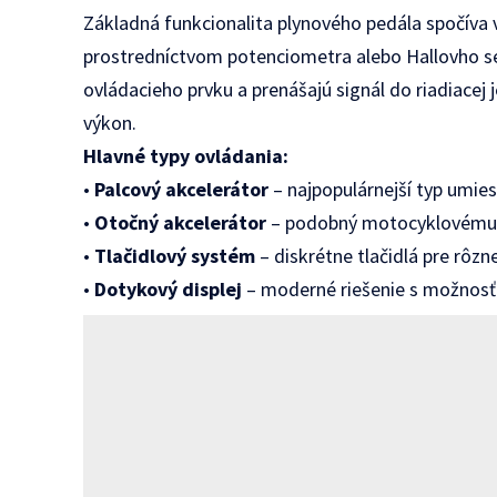
Základná funkcionalita plynového pedála spočíva
prostredníctvom potenciometra alebo Hallovho s
ovládacieho prvku a prenášajú signál do riadiacej
výkon.
Hlavné typy ovládania:
•
Palcový akcelerátor
– najpopulárnejší typ umies
•
Otočný akcelerátor
– podobný motocyklovému p
•
Tlačidlový systém
– diskrétne tlačidlá pre rôz
•
Dotykový displej
– moderné riešenie s možnosť