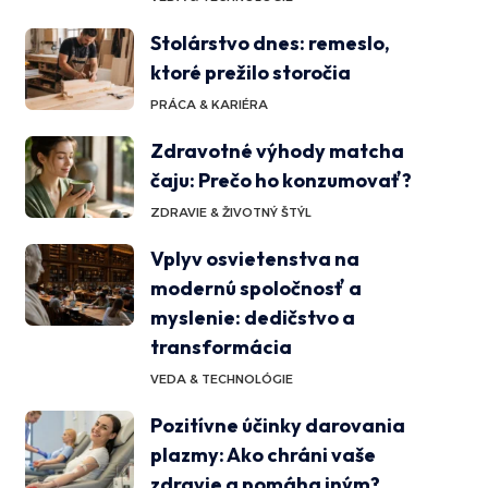
Stolárstvo dnes: remeslo,
ktoré prežilo storočia
PRÁCA & KARIÉRA
Zdravotné výhody matcha
čaju: Prečo ho konzumovať?
ZDRAVIE & ŽIVOTNÝ ŠTÝL
Vplyv osvietenstva na
modernú spoločnosť a
myslenie: dedičstvo a
transformácia
VEDA & TECHNOLÓGIE
Pozitívne účinky darovania
plazmy: Ako chráni vaše
zdravie a pomáha iným?