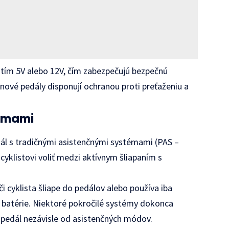
ätím 5V alebo 12V, čím zabezpečujú bezpečnú
ynové pedály disponují ochranou proti preťaženiu a
témami
dál s tradičnými asistenčnými systémami (PAS –
yklistovi voliť medzi aktívnym šliapaním s
i cyklista šliape do pedálov alebo používa iba
u batérie. Niektoré pokročilé systémy dokonca
 pedál nezávisle od asistenčných módov.