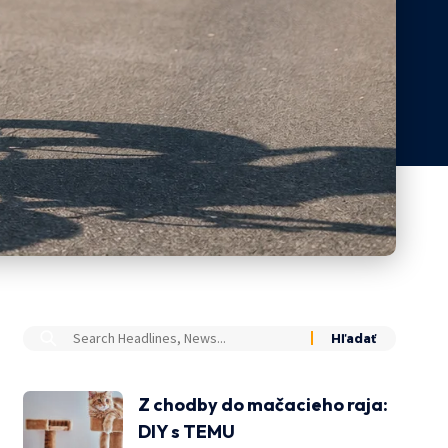
Z chodby do mačacieho raja:
DIY s TEMU