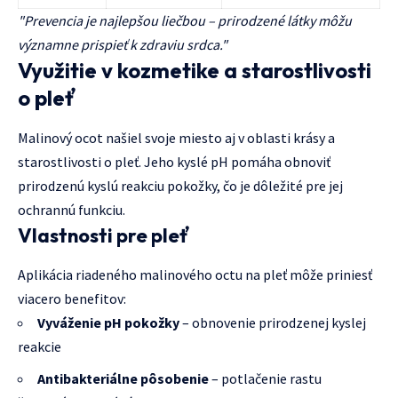
"Prevencia je najlepšou liečbou – prirodzené látky môžu
významne prispieť k zdraviu srdca."
Využitie v kozmetike a starostlivosti
o pleť
Malinový ocot našiel svoje miesto aj v oblasti krásy a
starostlivosti o pleť. Jeho kyslé pH pomáha obnoviť
prirodzenú kyslú reakciu pokožky, čo je dôležité pre jej
ochrannú funkciu.
Vlastnosti pre pleť
Aplikácia riadeného malinového octu na pleť môže priniesť
viacero benefitov:
Vyváženie pH pokožky
– obnovenie prirodzenej kyslej
reakcie
Antibakteriálne pôsobenie
– potlačenie rastu