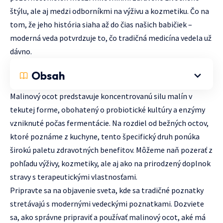
štýlu, ale aj medzi odborníkmi na výživu a kozmetiku. Čo na
tom, že jeho história siaha až do čias našich babičiek –
moderná veda potvrdzuje to, čo tradičná medicína vedela už
dávno.
Obsah
Malinový ocot predstavuje koncentrovanú silu malín v
tekutej forme, obohatený o probiotické kultúry a enzýmy
vzniknuté počas fermentácie. Na rozdiel od bežných octov,
ktoré poznáme z kuchyne, tento špecifický druh ponúka
širokú paletu zdravotných benefitov. Môžeme naň pozerať z
pohľadu výživy, kozmetiky, ale aj ako na prirodzený doplnok
stravy s terapeutickými vlastnosťami.
Pripravte sa na objavenie sveta, kde sa tradičné poznatky
stretávajú s modernými vedeckými poznatkami. Dozviete
sa, ako správne pripraviť a používať malinový ocot, aké má