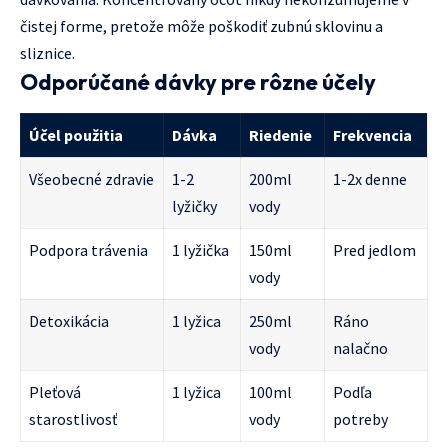
čistej forme, pretože môže poškodiť zubnú sklovinu a
sliznice.
Odporúčané dávky pre rôzne účely
Účel použitia
Dávka
Riedenie
Frekvencia
Všeobecné zdravie
1-2
200ml
1-2x denne
lyžičky
vody
Podpora trávenia
1 lyžička
150ml
Pred jedlom
vody
Detoxikácia
1 lyžica
250ml
Ráno
vody
nalačno
Pleťová
1 lyžica
100ml
Podľa
starostlivosť
vody
potreby