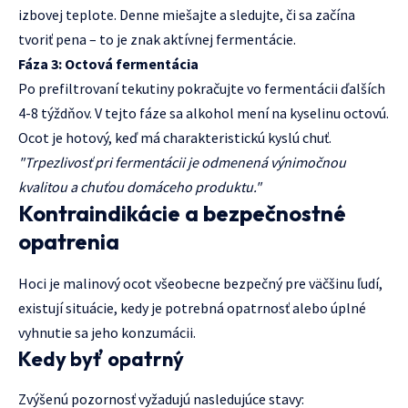
izbovej teplote. Denne miešajte a sledujte, či sa začína
tvoriť pena – to je znak aktívnej fermentácie.
Fáza 3: Octová fermentácia
Po prefiltrovaní tekutiny pokračujte vo fermentácii ďalších
4-8 týždňov. V tejto fáze sa alkohol mení na kyselinu octovú.
Ocot je hotový, keď má charakteristickú kyslú chuť.
"Trpezlivosť pri fermentácii je odmenená výnimočnou
kvalitou a chuťou domáceho produktu."
Kontraindikácie a bezpečnostné
opatrenia
Hoci je malinový ocot všeobecne bezpečný pre väčšinu ľudí,
existují situácie, kedy je potrebná opatrnosť alebo úplné
vyhnutie sa jeho konzumácii.
Kedy byť opatrný
Zvýšenú pozornosť vyžadujú nasledujúce stavy: