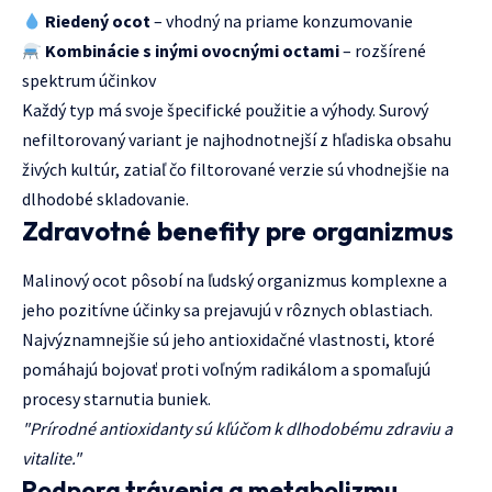
Riedený ocot
– vhodný na priame konzumovanie
Kombinácie s inými ovocnými octami
– rozšírené
spektrum účinkov
Každý typ má svoje špecifické použitie a výhody. Surový
nefiltorovaný variant je najhodnotnejší z hľadiska obsahu
živých kultúr, zatiaľ čo filtorované verzie sú vhodnejšie na
dlhodobé skladovanie.
Zdravotné benefity pre organizmus
Malinový ocot pôsobí na ľudský organizmus komplexne a
jeho pozitívne účinky sa prejavujú v rôznych oblastiach.
Najvýznamnejšie sú jeho antioxidačné vlastnosti, ktoré
pomáhajú bojovať proti voľným radikálom a spomaľujú
procesy starnutia buniek.
"Prírodné antioxidanty sú kľúčom k dlhodobému zdraviu a
vitalite."
Podpora trávenia a metabolizmu