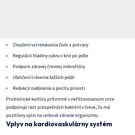
Zlepšení vstrebávania živín z potravy
Regulácii hladiny cukru v krvi po jedle
Podpore zdravej črevnej mikroflóry
Uľahčení trávenia ťažších jedál
Redukcii nadúvania a pocitu plnosti
Probiotické kultúry prítomné v nefiltorovanom octe
podporujú rast prospešných baktérií v čreve, čo má
pozitívny vpliv na celkové zdravie organizmu.
Vplyv na kardiovaskulárny systém