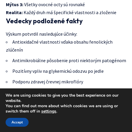
Mýtus 3:
Všetky ovocné octy sú rovnaké
Realita:
Každý druh má špecifické vlastnosti a zloženie
Vedecky podložené fakty
Výskum potvrdil nasledujúce účinky:
Antioxidačné vlastnosti vďaka obsahu fenolických
zlúčenín
Antimikrobiálne pôsobenie proti niektorým patogénom
Pozitívny vpliv na glykemickú odozvu po jedle
Podporu zdravej črevnej mikroflóry
"Kritické myslenie a overovanie informácií sú základom
We are using cookies to give you the best experience on our
rozumného prístupu k prírodnej liečbe."
website.
You can find out more about which cookies we are using or
switch them off in
settings
.
Accept