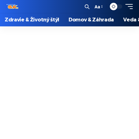
Aa
Zdravie & Životný štýl
Domov & Záhrada
Veda 