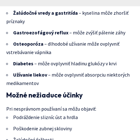
Žalúdočné vredy a gastritída
– kyselina môže zhoršiť
príznaky
Gastroezofágový reflux
– môže zvýšiť pálenie záhy
Osteoporóza
– dlhodobé užívanie môže ovplyvniť
vstrebávanie vápnika
Diabetes
– môže ovplyvniť hladinu glukózy v krvi
Užívanie liekov
– môže ovplyvniť absorpciu niektorých
medikamentov
Možné nežiaduce účinky
Pri nesprávnom používaní sa môžu objaviť:
Podráždenie slizníc úst a hrdla
Poškodenie zubnej skloviny
Žalúdočné ťažkosti