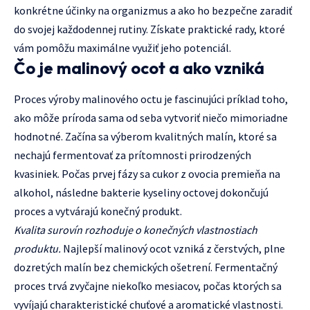
konkrétne účinky na organizmus a ako ho bezpečne zaradiť
do svojej každodennej rutiny. Získate praktické rady, ktoré
vám pomôžu maximálne využiť jeho potenciál.
Čo je malinový ocot a ako vzniká
Proces výroby malinového octu je fascinujúci príklad toho,
ako môže príroda sama od seba vytvoriť niečo mimoriadne
hodnotné. Začína sa výberom kvalitných malín, ktoré sa
nechajú fermentovať za prítomnosti prirodzených
kvasiniek. Počas prvej fázy sa cukor z ovocia premieňa na
alkohol, následne bakterie kyseliny octovej dokončujú
proces a vytvárajú konečný produkt.
Kvalita surovín rozhoduje o konečných vlastnostiach
produktu.
Najlepší malinový ocot vzniká z čerstvých, plne
dozretých malín bez chemických ošetrení. Fermentačný
proces trvá zvyčajne niekoľko mesiacov, počas ktorých sa
vyvíjajú charakteristické chuťové a aromatické vlastnosti.