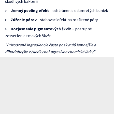
škodlivých baktérií
Jemný peeling efekt
– odstránenie odumretých buniek
Zúženie pórov
– sťahovací efekt na rozšírené póry
Rozjasnenie pigmentových škvŕn
– postupné
zosvetlenie tmavých škvŕn
"Prirodzené ingrediencie často poskytujú jemnejšie a
dlhodobejšie výsledky než agresívne chemické látky."