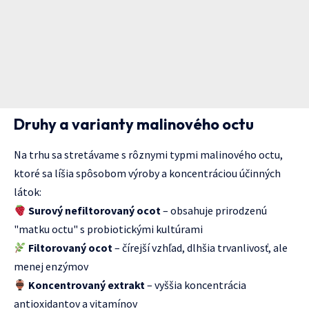
Druhy a varianty malinového octu
Na trhu sa stretávame s rôznymi typmi malinového octu,
ktoré sa líšia spôsobom výroby a koncentráciou účinných
látok:
Surový nefiltorovaný ocot
– obsahuje prirodzenú
"matku octu" s probiotickými kultúrami
Filtorovaný ocot
– čírejší vzhľad, dlhšia trvanlivosť, ale
menej enzýmov
Koncentrovaný extrakt
– vyššia koncentrácia
antioxidantov a vitamínov