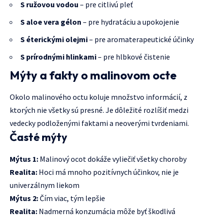
S ružovou vodou
– pre citlivú pleť
S aloe vera gélon
– pre hydratáciu a upokojenie
S éterickými olejmi
– pre aromaterapeutické účinky
S prírodnými hlinkami
– pre hlbkové čistenie
Mýty a fakty o malinovom octe
Okolo malinového octu koluje množstvo informácií, z
ktorých nie všetky sú presné. Je dôležité rozlíšiť medzi
vedecky podloženými faktami a neoverými tvrdeniami.
Časté mýty
Mýtus 1:
Malinový ocot dokáže vyliečiť všetky choroby
Realita:
Hoci má mnoho pozitívnych účinkov, nie je
univerzálnym liekom
Mýtus 2:
Čím viac, tým lepšie
Realita:
Nadmerná konzumácia môže byť škodlivá