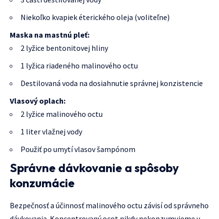
Niekoľko kvapiek éterického oleja (voliteľne)
Maska na mastnú pleť:
2 lyžice bentonitovej hliny
1 lyžica riadeného malinového octu
Destilovaná voda na dosiahnutie správnej konzistencie
Vlasový oplach:
2 lyžice malinového octu
1 liter vlažnej vody
Použiť po umytí vlasov šampónom
Správne dávkovanie a spôsoby
konzumácie
Bezpečnosť a účinnosť malinového octu závisí od správneho
dávkovania. Koncentrovaný ocot nikdy nekonzumujeme v