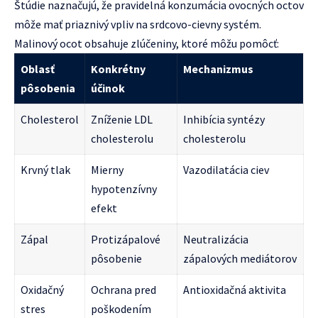
Štúdie naznačujú, že pravidelná konzumácia ovocných octov
môže mať priaznivý vpliv na srdcovo-cievny systém.
Malinový ocot obsahuje zlúčeniny, ktoré môžu pomôcť:
Oblasť
Konkrétny
Mechanizmus
pôsobenia
účinok
Cholesterol
Zníženie LDL
Inhibícia syntézy
cholesterolu
cholesterolu
Krvný tlak
Mierny
Vazodilatácia ciev
hypotenzívny
efekt
Zápal
Protizápalové
Neutralizácia
pôsobenie
zápalových mediátorov
Oxidačný
Ochrana pred
Antioxidačná aktivita
stres
poškodením